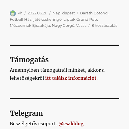
Szerző
Közzétéve
Kategória
Címke
vh
2022.06.21.
Napikispest
Baráth Botond
,
Futball Ház
,
játékoskeringő
,
Lipták Grund Pub
,
Napik
Múzeumok Éjszakája
,
Nagy Gergő
,
Vasas
8 hozzászólás
2022/0
című
bejeg
Támogatás
Amennyiben támogatnál minket, akkor a
lehetőségekről
itt találsz információt
.
Telegram
Beszélgetős csoport:
@csakblog