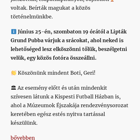
voltak. Beírták magukat a közös
történelmünkbe.
Június 25-én, szombaton 19 órától a Lipták
Grund Pubba várjuk a srácokat, ahol neked is
lehetőséged lesz elköszönni tőlük, beszélgetni
velük, egy közös fotóra összeállni.
Köszönünk mindent Boti, Geri!
🏛 Az esemény előtt és után mindenkit
szívesen látunk a Kispesti Futball Házban is,
ahol a Múzeumok Éjszakája rendezvénysorozat
keretében egész estés nyitva tartással
készülünk.
„Napikispest 2022/06/21”
bővebben