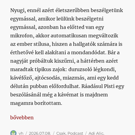
Nyugi, ennél azért életszerűbben beszélgetünk
egymással, amikor leülünk beszélgetni
egymással, azonban ha előtted van egy
mikrofon, akkor automatikusan megváltozik
az ember stílusa, hiszen a hallgatók számára is
érthetővé kell alakítani a mondandódat. Bár a
nagyját próbáltuk kiszűrni, a háttérben azért
maradtak tipikus zajok: duruzsoló légkondi,
kávéfőző, ajtócsodás, miazmás, ami egy kedd
délután pubban előfordulhat. Ráadásul Pisti egy
beszólásánál még a kávémat is majdnem
magamra borítottam.
„Edzőmeccsek, átigazolások, Hemingway”
bővebben
Szerző
Közzétéve
Kategória
Címke
vh
2026.07.08.
Csak
,
Podcast
Adi Alic
,