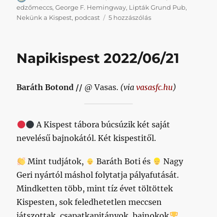
edzőmeccs
,
George F. Hemingway
,
Lipták Grund Pub
,
Edzőmeccsek,
Nekünk a Kispest
,
podcast
5 hozzászólás
átigazolások,
Hemingway
című
Napikispest 2022/06/21
bejegyzéshez
Baráth Botond //
@ Vasas.
(via
vasasfc.hu
)
A Kispest tábora búcsúzik két saját
nevelésű bajnokától. Két kispestitől.
Mint tudjátok,
Baráth Boti és
Nagy
Geri nyártól máshol folytatja pályafutását.
Mindketten több, mint tíz évet töltöttek
Kispesten, sok feledhetetlen meccsen
játszottak, csapatkapitányok, bajnokok