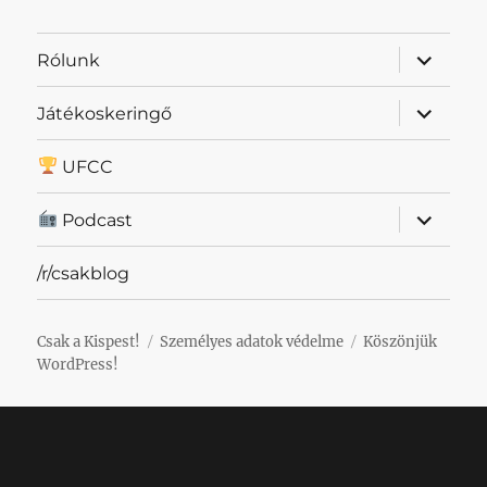
almenü
Rólunk
szétnyit
almenü
Játékoskeringő
szétnyit
UFCC
almenü
Podcast
szétnyit
/r/csakblog
Csak a Kispest!
Személyes adatok védelme
Köszönjük
WordPress!