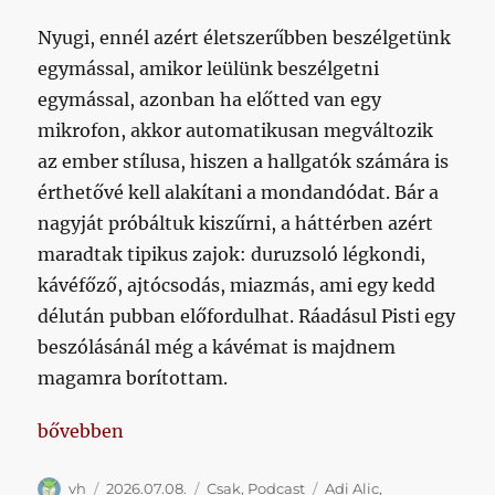
Nyugi, ennél azért életszerűbben beszélgetünk
egymással, amikor leülünk beszélgetni
egymással, azonban ha előtted van egy
mikrofon, akkor automatikusan megváltozik
az ember stílusa, hiszen a hallgatók számára is
érthetővé kell alakítani a mondandódat. Bár a
nagyját próbáltuk kiszűrni, a háttérben azért
maradtak tipikus zajok: duruzsoló légkondi,
kávéfőző, ajtócsodás, miazmás, ami egy kedd
délután pubban előfordulhat. Ráadásul Pisti egy
beszólásánál még a kávémat is majdnem
magamra borítottam.
„Edzőmeccsek, átigazolások, Hemingway”
bővebben
Szerző
Közzétéve
Kategória
Címke
vh
2026.07.08.
Csak
,
Podcast
Adi Alic
,