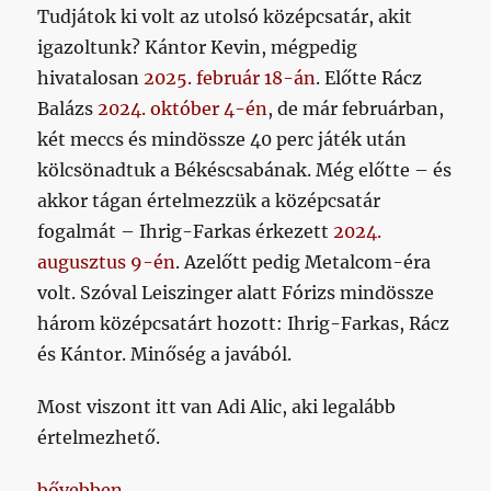
Tudjátok ki volt az utolsó középcsatár, akit
igazoltunk? Kántor Kevin, mégpedig
hivatalosan
2025. február 18-án
. Előtte Rácz
Balázs
2024. október 4-én
, de már februárban,
két meccs és mindössze 40 perc játék után
kölcsönadtuk a Békéscsabának. Még előtte – és
akkor tágan értelmezzük a középcsatár
fogalmát – Ihrig-Farkas érkezett
2024.
augusztus 9-én
. Azelőtt pedig Metalcom-éra
volt. Szóval Leiszinger alatt Fórizs mindössze
három középcsatárt hozott: Ihrig-Farkas, Rácz
és Kántor. Minőség a javából.
Most viszont itt van Adi Alic, aki legalább
értelmezhető.
„Kö-zép-csa-tárt i-ga-zol-tunk!!!”
bővebben