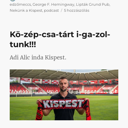
edzőmeccs
,
George F. Hemingway
,
Lipták Grund Pub
,
Edzőmeccsek,
Nekünk a Kispest
,
podcast
5 hozzászólás
átigazolások,
Hemingway
című
Kö-zép-csa-tárt i-ga-zol-
bejegyzéshez
tunk!!!
Adi Alic inda Kispest.