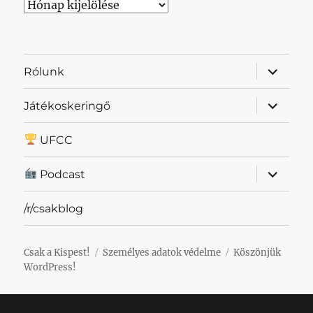
Archívum
almenü
Rólunk
szétnyit
almenü
Játékoskeringő
szétnyit
UFCC
almenü
Podcast
szétnyit
/r/csakblog
Csak a Kispest!
Személyes adatok védelme
Köszönjük
WordPress!