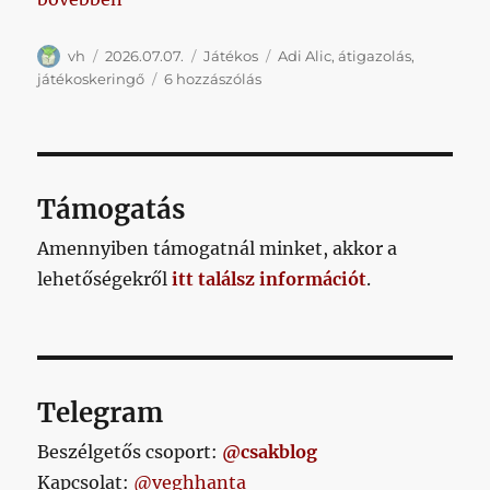
Szerző
Közzétéve
Kategória
Címke
vh
2026.07.07.
Játékos
Adi Alic
,
átigazolás
,
Kö-
játékoskeringő
6 hozzászólás
zép-
csa-
tárt
i-
ga-
Támogatás
zol-
tunk!!!
Amennyiben támogatnál minket, akkor a
című
lehetőségekről
itt találsz információt
.
bejegyzéshez
Telegram
Beszélgetős csoport:
@csakblog
Kapcsolat:
@veghhanta