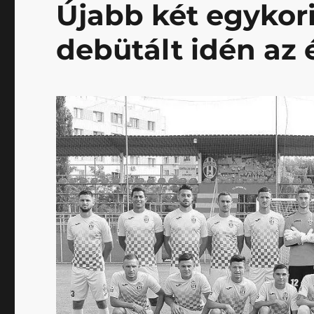
Újabb két egykor
debütált idén az