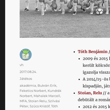
Tóth Benjámin
2009 és 2015 
Szerző
vh
került kölcsö
Közzétéve
2017.08.24.
igazolja vissza
Kategória
Játékos
A 2014/15-ös 
Címke
akadémia
,
Bukrán Erik
,
kispadján, ját
Feketics Norbert
,
Kundrák
Stoian, Relu
//
a
Norbert
,
Mahalek Marcell
,
debütált a romá
MFA
,
Stoian Relu
,
Szilvási
Péter
,
Szűcs Kristóf
,
Tóth
2012 és 2015 