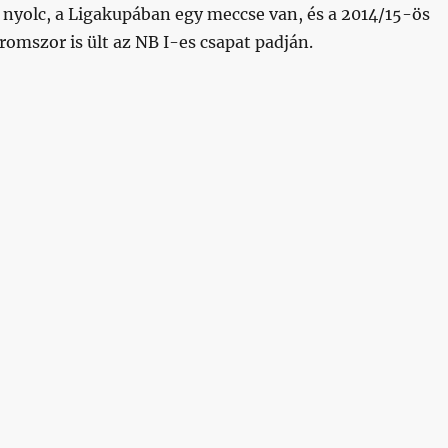
 nyolc, a Ligakupában egy meccse van, és a 2014/15-ös
omszor is ült az NB I-es csapat padján.
ori akadémistánk debütált idén az élvonalban”