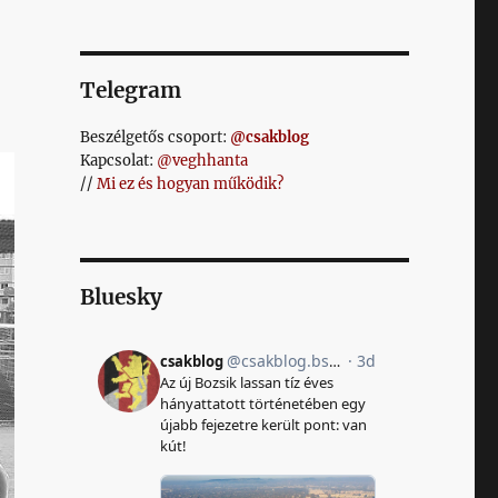
Telegram
Beszélgetős csoport:
@csakblog
Kapcsolat:
@veghhanta
//
Mi ez és hogyan működik?
Bluesky