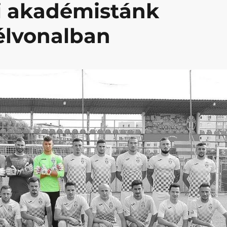
i akadémistánk
 élvonalban