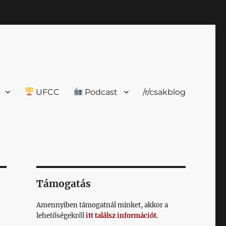
UFCC
Podcast
/r/csakblog
Támogatás
Amennyiben támogatnál minket, akkor a
lehetőségekről
itt találsz információt
.