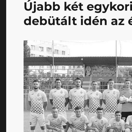
Újabb két egykor
debütált idén az