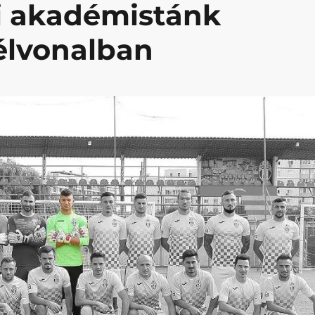
i akadémistánk
 élvonalban