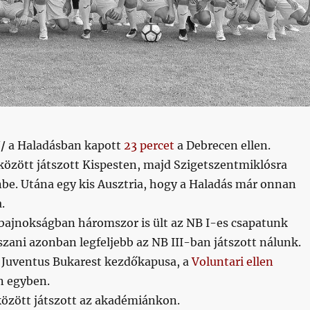
//
a Haladásban kapott
23 percet
a Debrecen ellen.
között játszott Kispesten, majd Szigetszentmiklósra
nbe. Utána egy kis Ausztria, hogy a Haladás már onnan
.
bajnokságban háromszor is ült az NB I-es csapatunk
szani azonban legfeljebb az NB III-ban játszott nálunk.
 Juventus Bukarest kezdőkapusa, a
Voluntari ellen
n egyben.
között játszott az akadémiánkon.