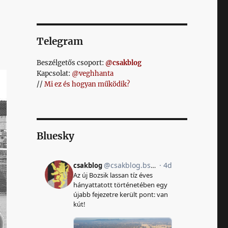
Telegram
Beszélgetős csoport:
@csakblog
Kapcsolat:
@veghhanta
//
Mi ez és hogyan működik?
Bluesky