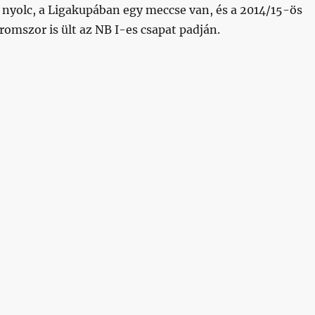
 nyolc, a Ligakupában egy meccse van, és a 2014/15-ös
omszor is ült az NB I-es csapat padján.
ori akadémistánk debütált idén az élvonalban”