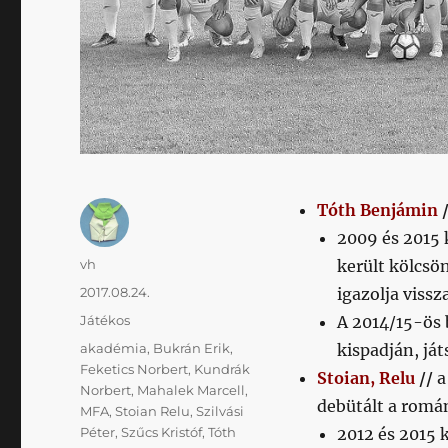
Tóth Benjámin
2009 és 2015 
Szerző
vh
került kölcsö
Közzétéve
2017.08.24.
igazolja vissza
Kategória
Játékos
A 2014/15-ös 
Címke
akadémia
,
Bukrán Erik
,
kispadján, ját
Feketics Norbert
,
Kundrák
Stoian, Relu
//
a
Norbert
,
Mahalek Marcell
,
debütált a romá
MFA
,
Stoian Relu
,
Szilvási
Péter
,
Szűcs Kristóf
,
Tóth
2012 és 2015 