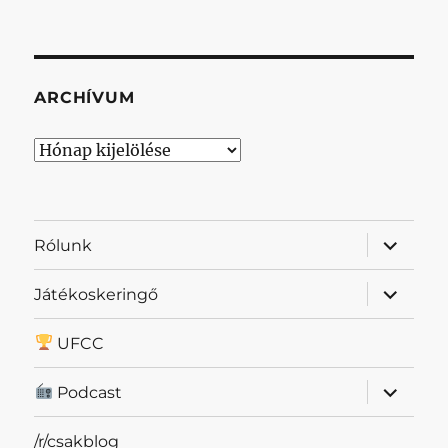
ARCHÍVUM
Archívum
almenü
Rólunk
szétnyit
almenü
Játékoskeringő
szétnyit
UFCC
almenü
Podcast
szétnyit
/r/csakblog