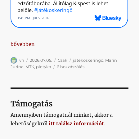
„Hétvégi pletyka”
bővebben
Szerző
Közzétéve
Kategória
Címke
vh
2026.07.05.
Csak
játékoskeringő
,
Marin
Hétvégi
Jurina
,
MTK
,
pletyka
6 hozzászólás
pletyka
című
bejegyzéshez
Támogatás
Amennyiben támogatnál minket, akkor a
lehetőségekről
itt találsz információt
.