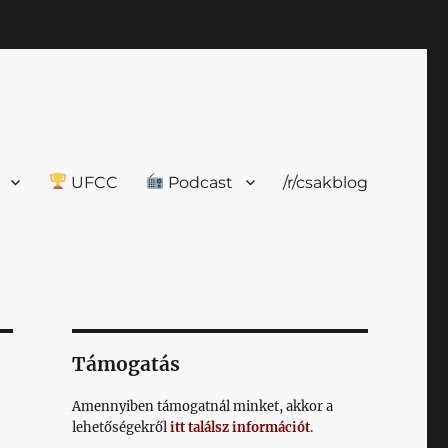
UFCC
Podcast
/r/csakblog
Támogatás
Amennyiben támogatnál minket, akkor a
lehetőségekről
itt találsz információt
.