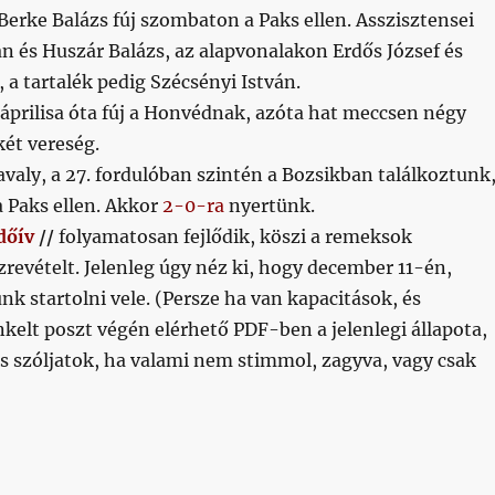
Berke Balázs fúj szombaton a Paks ellen. Asszisztensei
án és Huszár Balázs, az alapvonalakon Erdős József és
 a tartalék pedig Szécsényi István.
áprilisa óta fúj a Honvédnak, azóta hat meccsen négy
ét vereség.
valy, a 27. fordulóban szintén a Bozsikban találkoztunk
a Paks ellen. Akkor
2-0-ra
nyertünk.
dőív
//
folyamatosan fejlődik, köszi a remeksok
zrevételt. Jelenleg úgy néz ki, hogy december 11-én,
nk startolni vele. (Persze ha van kapacitások, és
nkelt poszt végén elérhető PDF-ben a jelenlegi állapota,
és szóljatok, ha valami nem stimmol, zagyva, vagy csak