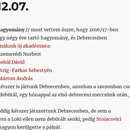
2.07.
hagyomány //
most vettem észre, hogy 2016/17-ben
gy négy éve tartó hagyomány, és Debrecenben
 nálunk új akadémista
:
 Szemerédi Norbert
obál Dávid
Ihrig-Farkas Sebestyén
Márton András
kétszer is jártunk Debrecenben, azonban a szezonban cs
debütál, egy hónappal az első debreceni meccsünk után,
eddig kétszer játszottunk Debrecenben, de sem a
em a Loki ellen nem debütált senki, pedig
Stoiacovici
agyon kerülgette a pályát.