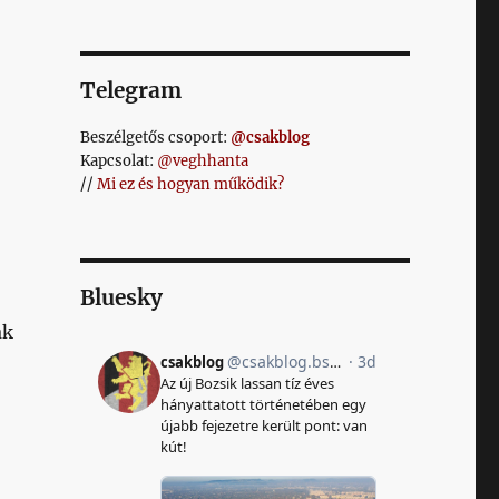
Telegram
Beszélgetős csoport:
@csakblog
Kapcsolat:
@veghhanta
//
Mi ez és hogyan működik?
Bluesky
ak