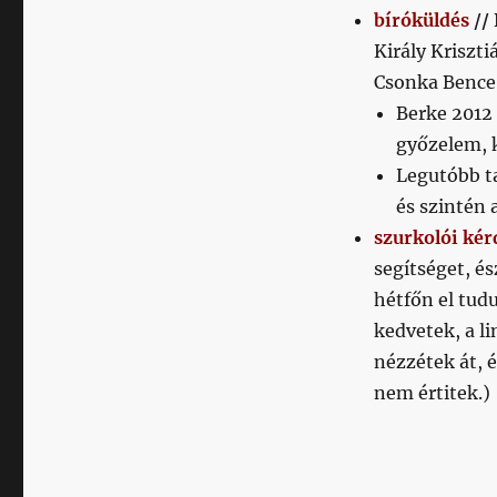
bíróküldés
//
Király Kriszti
Csonka Bence,
Berke 2012 
győzelem, k
Legutóbb ta
és szintén 
szurkolói kér
segítséget, és
hétfőn el tudu
kedvetek, a li
nézzétek át, 
nem értitek.)