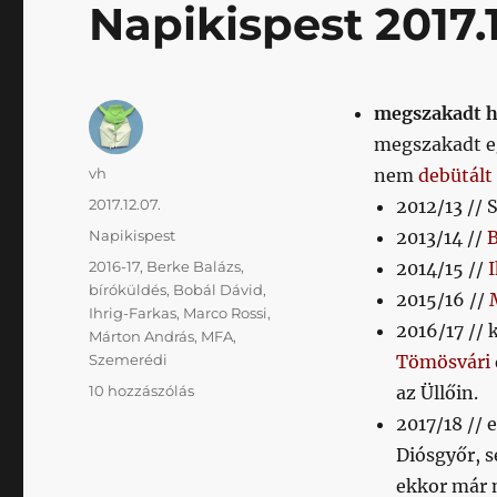
Napikispest 2017.1
megszakadt 
megszakadt e
Szerző
vh
nem
debütált
Közzétéve
2017.12.07.
2012/13 //
Kategória
Napikispest
2013/14 //
B
Címke
2016-17
,
Berke Balázs
,
2014/15 //
bíróküldés
,
Bobál Dávid
,
2015/16 //
Ihrig-Farkas
,
Marco Rossi
,
2016/17 // 
Márton András
,
MFA
,
Szemerédi
Tömösvári
Napikispest
10 hozzászólás
az Üllőin.
2017.12.07.
2017/18 // 
című
Diósgyőr, s
bejegyzéshez
ekkor már n