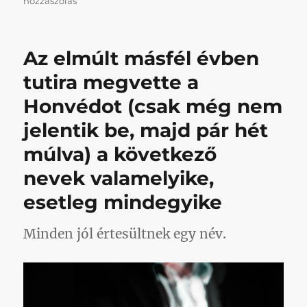
hozzászólás
értünk
is
a
Az elmúlt másfél évben
nagy
fekete
tutira megvette a
Volga
Honvédot (csak még nem
című
bejegyzéshez
jelentik be, majd pár hét
múlva) a következő
nevek valamelyike,
esetleg mindegyike
Minden jól értesültnek egy név.