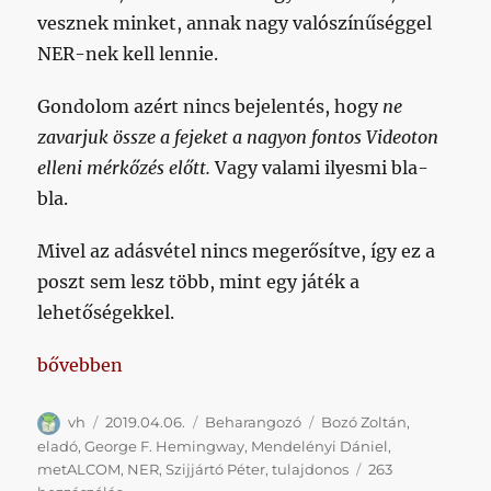
vesznek minket, annak nagy valószínűséggel
NER-nek kell lennie.
Gondolom azért nincs bejelentés, hogy
ne
zavarjuk össze a fejeket a nagyon fontos Videoton
elleni mérkőzés előtt.
Vagy valami ilyesmi bla-
bla.
Mivel az adásvétel nincs megerősítve, így ez a
poszt sem lesz több, mint egy játék a
lehetőségekkel.
„Eljött értünk is a nagy fekete Volga”
bővebben
Szerző
Közzétéve
Kategória
Címke
vh
2019.04.06.
Beharangozó
Bozó Zoltán
,
eladó
,
George F. Hemingway
,
Mendelényi Dániel
,
metALCOM
,
NER
,
Szijjártó Péter
,
tulajdonos
263
Eljött