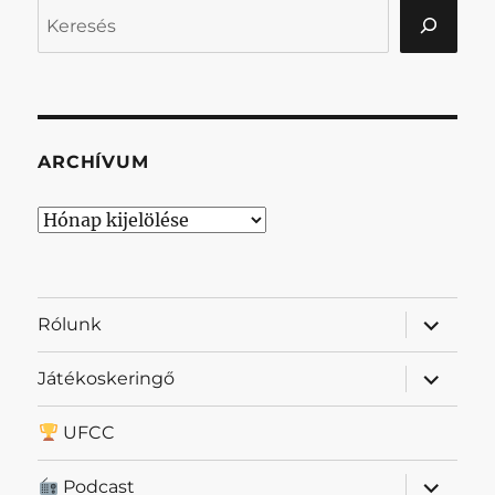
Keresés
ARCHÍVUM
Archívum
almenü
Rólunk
szétnyit
almenü
Játékoskeringő
szétnyit
UFCC
almenü
Podcast