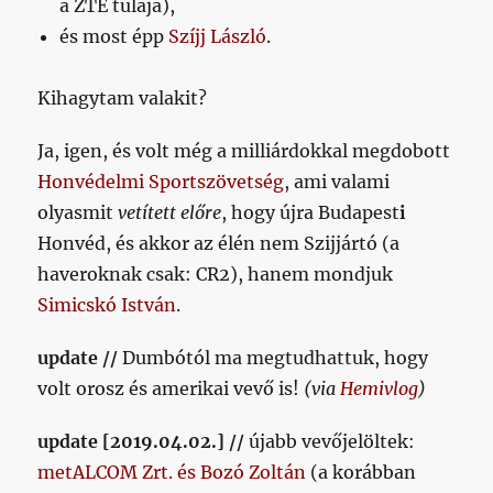
a ZTE tulaja),
és most épp
Szíjj László
.
Kihagytam valakit?
Ja, igen, és volt még a milliárdokkal megdobott
Honvédelmi Sportszövetség
, ami valami
olyasmit
vetített előre
, hogy újra Budapest
i
Honvéd, és akkor az élén nem Szijjártó (a
haveroknak csak: CR2), hanem mondjuk
Simicskó István
.
update //
Dumbótól ma megtudhattuk, hogy
volt orosz és amerikai vevő is!
(via
Hemivlog
)
update [2019.04.02.] //
újabb vevőjelöltek:
metALCOM Zrt. és Bozó Zoltán
(a korábban