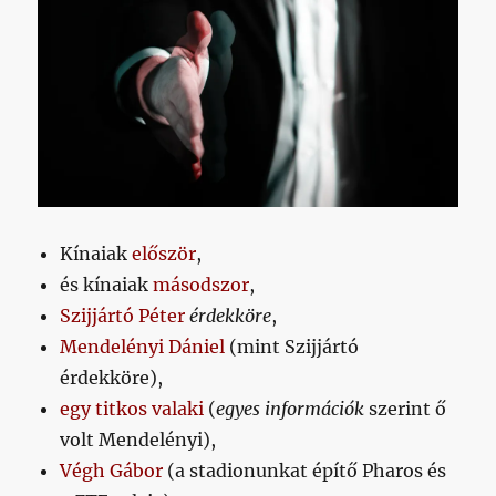
Kínaiak
először
,
és kínaiak
másodszor
,
Szijjártó Péter
érdekköre
,
Mendelényi Dániel
(mint Szijjártó
érdekköre),
egy titkos valaki
(
egyes
információk
szerint ő
volt Mendelényi),
Végh Gábor
(a stadionunkat építő Pharos és