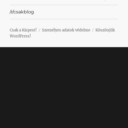
szétnyit
/r/csakblog
Csak a Kispest!
Személyes adatok védelme
Köszönjük
WordPress!