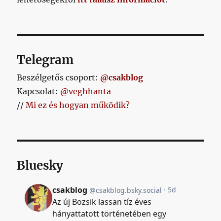
hét
múlva)
a
következő
nevek
Telegram
valamelyike,
esetleg
Beszélgetős csoport:
@csakblog
mindegyike
Kapcsolat:
@veghhanta
című
bejegyzéshez
//
Mi ez és hogyan működik?
Bluesky