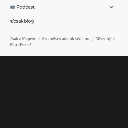
almenü
Podcast
szétnyit
/r/csakblog
Csak a Kispest!
Személyes adatok védelme
Köszönjük
WordPress!