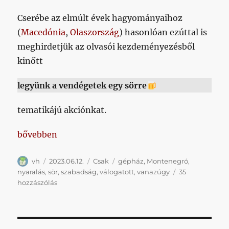
Cserébe az elmúlt évek hagyományaihoz
(
Macedónia
,
Olaszország
) hasonlóan ezúttal is
meghirdetjük az olvasói kezdeményezésből
kinőtt
legyünk a vendégetek egy sörre
tematikájú akciónkat.
„Tartalomszolgáltatásunk átmenetileg szünetel”
bővebben
Szerző
Közzétéve
Kategória
Címke
vh
2023.06.12.
Csak
gépház
,
Montenegró
,
nyaralás
,
sör
,
szabadság
,
válogatott
,
vanazúgy
35
Tartalomszolgáltatásunk
hozzászólás
átmenetileg
szünetel
című
bejegyzéshez