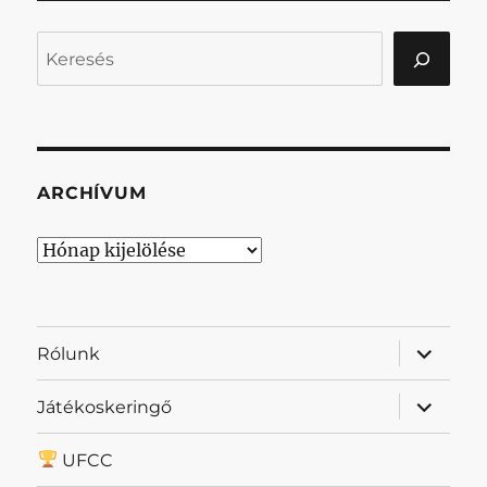
Keresés
ARCHÍVUM
Archívum
almenü
Rólunk
szétnyit
almenü
Játékoskeringő
szétnyit
UFCC