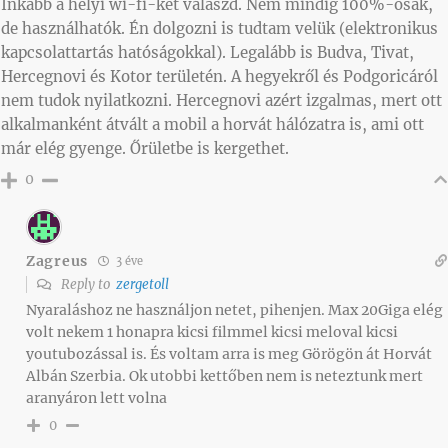
Inkább a helyi wi-fi-ket válaszd. Nem mindig 100%-osak,
de használhatók. Én dolgozni is tudtam velük (elektronikus
kapcsolattartás hatóságokkal). Legalább is Budva, Tivat,
Hercegnovi és Kotor területén. A hegyekről és Podgoricáról
nem tudok nyilatkozni. Hercegnovi azért izgalmas, mert ott
alkalmanként átvált a mobil a horvát hálózatra is, ami ott
már elég gyenge. Őrületbe is kergethet.
0
Zagreus
3 éve
Reply to
zergetoll
Nyaraláshoz ne használjon netet, pihenjen. Max 20Giga elég
volt nekem 1 honapra kicsi filmmel kicsi meloval kicsi
youtubozással is. És voltam arra is meg Görögön át Horvát
Albán Szerbia. Ok utobbi kettőben nem is neteztunk mert
aranyáron lett volna
0