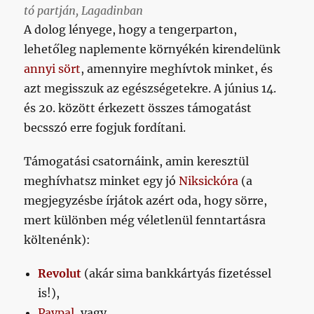
tó partján, Lagadinban
A dolog lényege, hogy a tengerparton,
lehetőleg naplemente környékén kirendelünk
annyi sört
, amennyire meghívtok minket, és
azt megisszuk az egészségetekre. A június 14.
és 20. között érkezett összes támogatást
becsszó erre fogjuk fordítani.
Támogatási csatornáink, amin keresztül
meghívhatsz minket egy jó
Niksickóra
(a
megjegyzésbe írjátok azért oda, hogy sörre,
mert különben még véletlenül fenntartásra
költenénk):
Revolut
(akár sima bankkártyás fizetéssel
is!),
Paypal
, vagy