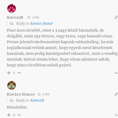
KareszB
3 éve
Reply to
Kovács Hunor
Piaci áron olcsóbb, mint a 3 nagy közül bármelyik, de
drágább, mint egy Givova, vagy Errea, vagy hasonló olasz.
Persze jelentős kedvezményt kapunk valószínűleg, ha már
foglalkoznak velünk annyit, hogy egyedi mezt készítenek
hazainak, nem pedig katalógusból választott, mint a vendég
mezünk. Szóval simán lehet, hogy olyan ajánlatot adtak,
hogy nincs olcsóbban másik gyártó.
0
Kovács Hunor
3 éve
Reply to
KareszB
Köszönöm.
0