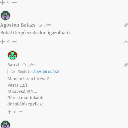
0
Agoston Balazs
3 éve
Bobál Gergő szabadon igazolható.
0
Sanzi
3 éve
Reply to
Agoston Balazs
Menjen isten hírével!
Vasas 22/1
Mkövesd 15/1…
Géresi már inkább
de inkább egyik se
0