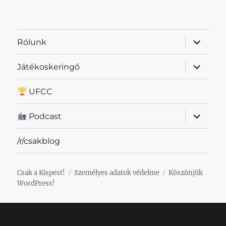
almenü
Rólunk
szétnyit
almenü
Játékoskeringő
szétnyit
UFCC
almenü
Podcast
szétnyit
/r/csakblog
Csak a Kispest!
Személyes adatok védelme
Köszönjük
WordPress!