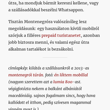
útra, ha mondjuk bármit keresni kellene, vagy
a szállásadókkal beszélni Whatsappon.
Tisztán Montenegróra valószínűleg lesz
megoldásunk: egy használaton kívüli mobilról
szórjuk a filléres
prepaid turistanetet
, azonban
jobb biztosra menni, és valami egész útra
alkalmas tartalékot is bezsákolni.
címlapkép: kilátás a szállásunkról a 2013-as
montenegrói túrán
. fotó:
én lőttem mobillal
(nagyon szerettem azt a
lumia 800
-ast.
végigfotózta nekem a balkánt albániától
macedóniáig. sajnos fogalmam sincs, hogy hova
kallódott el itthon, pedig szívesen magammal
vinném most is.)