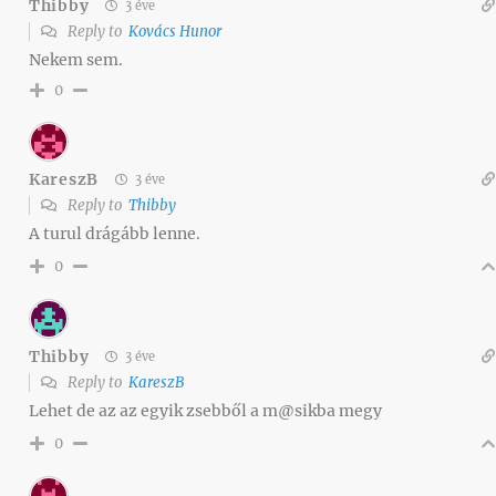
Thibby
3 éve
Reply to
Kovács Hunor
Nekem sem.
0
KareszB
3 éve
Reply to
Thibby
A turul drágább lenne.
0
Thibby
3 éve
Reply to
KareszB
Lehet de az az egyik zsebből a m@sikba megy
0