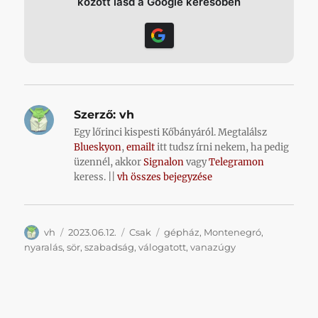
között lásd a Google keresőben
Szerző:
vh
Egy lőrinci kispesti Kőbányáról. Megtalálsz
Blueskyon
,
emailt
itt tudsz írni nekem, ha pedig
üzennél, akkor
Signalon
vagy
Telegramon
keress. ||
vh összes bejegyzése
Szerző
Közzétéve
Kategória
Címke
vh
2023.06.12.
Csak
gépház
,
Montenegró
,
nyaralás
,
sör
,
szabadság
,
válogatott
,
vanazúgy