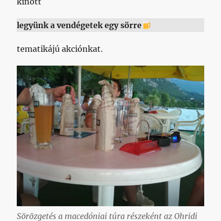
kinőtt
legyünk a vendégetek egy sörre
tematikájú akciónkat.
Sörözgetés a macedóniai túra részeként az Ohridi