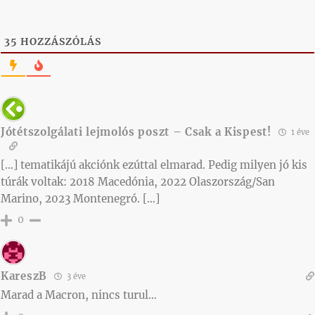
35
HOZZÁSZÓLÁS
Jótétszolgálati lejmolós poszt – Csak a Kispest!
1 éve
[…] tematikájú akciónk ezúttal elmarad. Pedig milyen jó kis
túrák voltak: 2018 Macedónia, 2022 Olaszország/San
Marino, 2023 Montenegró. […]
0
KareszB
3 éve
Marad a Macron, nincs turul…