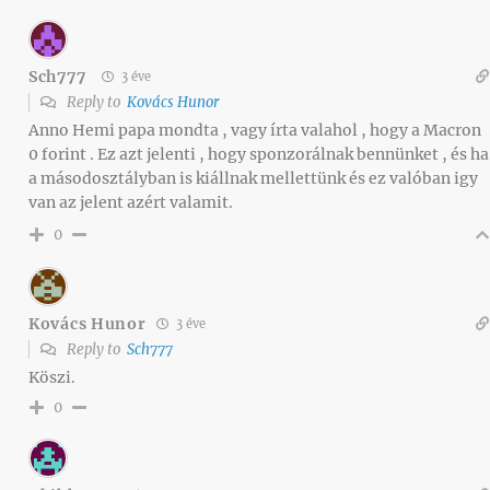
Sch777
3 éve
Reply to
Kovács Hunor
Anno Hemi papa mondta , vagy írta valahol , hogy a Macron
0 forint . Ez azt jelenti , hogy sponzorálnak bennünket , és ha
a másodosztályban is kiállnak mellettünk és ez valóban igy
van az jelent azért valamit.
0
Kovács Hunor
3 éve
Reply to
Sch777
Köszi.
0