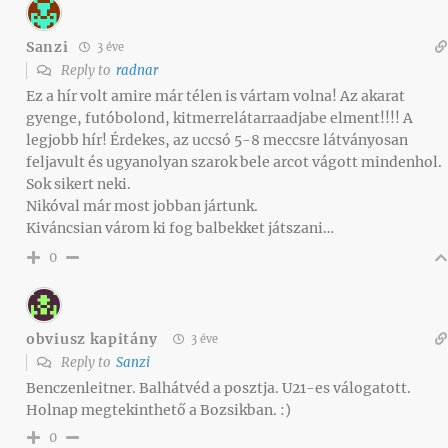
Sanzi
3 éve
Reply to
radnar
Ez a hír volt amire már télen is vártam volna! Az akarat
gyenge, futóbolond, kitmerrelátarraadjabe elment!!!! A
legjobb hír! Érdekes, az uccsó 5-8 meccsre látványosan
feljavult és ugyanolyan szarok bele arcot vágott mindenhol.
Sok sikert neki.
Nikóval már most jobban jártunk.
Kiváncsian várom ki fog balbekket játszani…
0
obviusz kapitány
3 éve
Reply to
Sanzi
Benczenleitner. Balhátvéd a posztja. U21-es válogatott.
Holnap megtekinthető a Bozsikban. :)
0