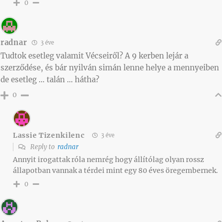
0
radnar
3 éve
Tudtok esetleg valamit Vécseiről? A 9 kerben lejár a
szerződése, és bár nyilván simán lenne helye a mennyeiben
de esetleg … talán … hátha?
0
Lassie Tizenkilenc
3 éve
Reply to
radnar
Annyit irogattak róla nemrég hogy állítólag olyan rossz
állapotban vannak a térdei mint egy 80 éves öregembernek.
0