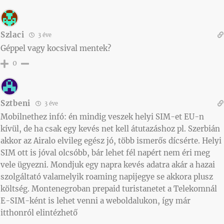
Szlaci
3 éve
Géppel vagy kocsival mentek?
0
Sztbeni
3 éve
Mobilnethez infó: én mindig veszek helyi SIM-et EU-n
kívül, de ha csak egy kevés net kell átutazáshoz pl. Szerbián
akkor az Airalo elvileg egész jó, több ismerős dícsérte. Helyi
SIM ott is jóval olcsóbb, bár lehet fél napért nem éri meg
vele ügyezni. Mondjuk egy napra kevés adatra akár a hazai
szolgáltató valamelyik roaming napijegye se akkora plusz
költség. Montenegroban prepaid turistanetet a Telekomnál
E-SIM-ként is lehet venni a weboldalukon, így már
itthonról elintézhető