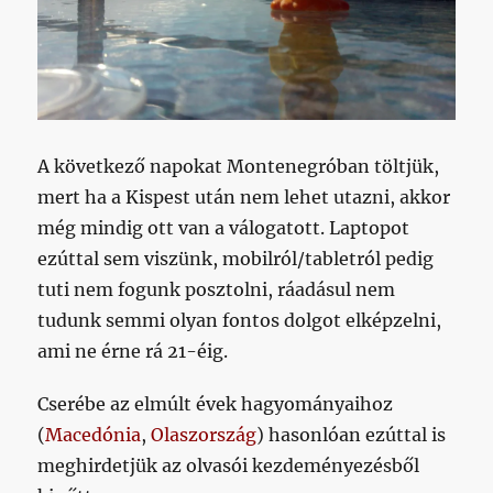
A következő napokat Montenegróban töltjük,
mert ha a Kispest után nem lehet utazni, akkor
még mindig ott van a válogatott. Laptopot
ezúttal sem viszünk, mobilról/tabletról pedig
tuti nem fogunk posztolni, ráadásul nem
tudunk semmi olyan fontos dolgot elképzelni,
ami ne érne rá 21-éig.
Cserébe az elmúlt évek hagyományaihoz
(
Macedónia
,
Olaszország
) hasonlóan ezúttal is
meghirdetjük az olvasói kezdeményezésből