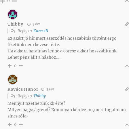
0
Thibby
3 éve
Reply to
KareszB
Ez azért jó hír mert szerződés hosszabítás történt ergo
fizetünk nem keveset érte.
Ha akkora hatalmas lenne a coresz akkor hosszabítunk.
Lehet pénz állt a házhoz…..
0
Kovács Hunor
3 éve
Reply to
Thibby
Mennyit fizethetünk kb érte?
Milyen nagyságrend? Komolyan kérdezem,mert fogalmam
sincs róla.
0