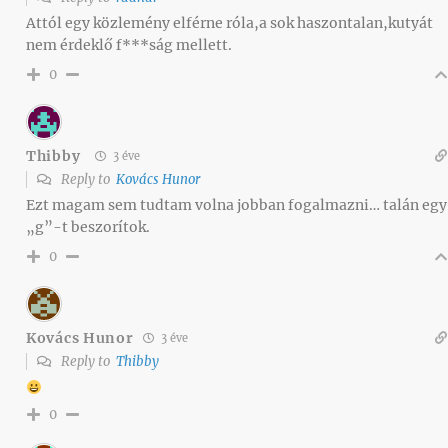
Attól egy közlemény elférne róla,a sok haszontalan,kutyát
nem érdeklő f***ság mellett.
0
Thibby
3 éve
Reply to
Kovács Hunor
Ezt magam sem tudtam volna jobban fogalmazni… talán egy
„g”-t beszorítok.
0
Kovács Hunor
3 éve
Reply to
Thibby
0