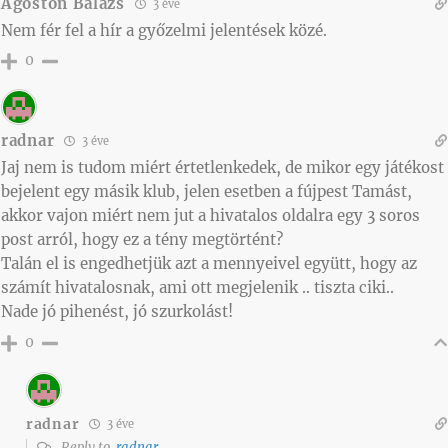
Agoston Balazs
3 éve
Nem fér fel a hír a győzelmi jelentések közé.
0
radnar
3 éve
Jaj nem is tudom miért értetlenkedek, de mikor egy játékost
bejelent egy másik klub, jelen esetben a fújpest Tamást,
akkor vajon miért nem jut a hivatalos oldalra egy 3 soros
post arról, hogy ez a tény megtörtént?
Talán el is engedhetjük azt a mennyeivel együtt, hogy az
számít hivatalosnak, ami ott megjelenik .. tiszta ciki..
Nade jó pihenést, jó szurkolást!
0
radnar
3 éve
Reply to
radnar