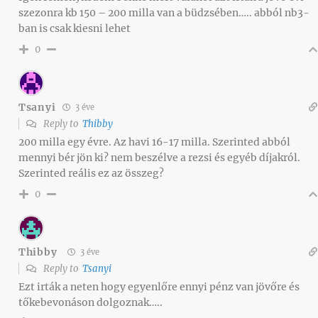
szezonra kb 150 – 200 milla van a büdzsében….. abból nb3-
ban is csak kiesni lehet
0
Tsanyi
3 éve
Reply to
Thibby
200 milla egy évre. Az havi 16-17 milla. Szerinted abból
mennyi bér jön ki? nem beszélve a rezsi és egyéb díjakról.
Szerinted reális ez az összeg?
0
Thibby
3 éve
Reply to
Tsanyi
Ezt irták a neten hogy egyenlőre ennyi pénz van jövőre és
tőkebevonáson dolgoznak…..