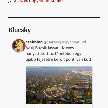
//
Mi ez és hogyan működik?
Bluesky