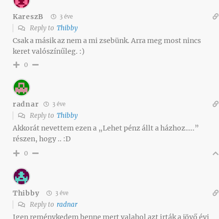
KareszB
3 éve
Reply to
Thibby
Csak a másik az nem a mi zsebünk. Arra meg most nincs
keret valószínűleg. :)
0
radnar
3 éve
Reply to
Thibby
Akkorát nevettem ezen a „Lehet pénz állt a házhoz…..”
részen, hogy .. :D
0
Thibby
3 éve
Reply to
radnar
Igen reménykedem benne mert valahol azt irták a jövő évi