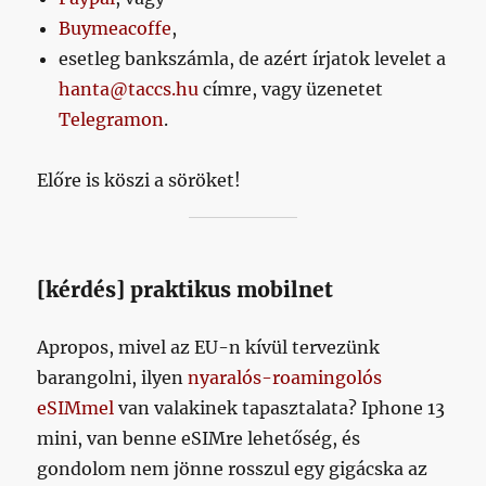
Buymeacoffe
,
esetleg bankszámla, de azért írjatok levelet a
hanta@taccs.hu
címre, vagy üzenetet
Telegramon
.
Előre is köszi a söröket!
[kérdés] praktikus mobilnet
Apropos, mivel az EU-n kívül tervezünk
barangolni, ilyen
nyaralós-roamingolós
eSIMmel
van valakinek tapasztalata? Iphone 13
mini, van benne eSIMre lehetőség, és
gondolom nem jönne rosszul egy gigácska az