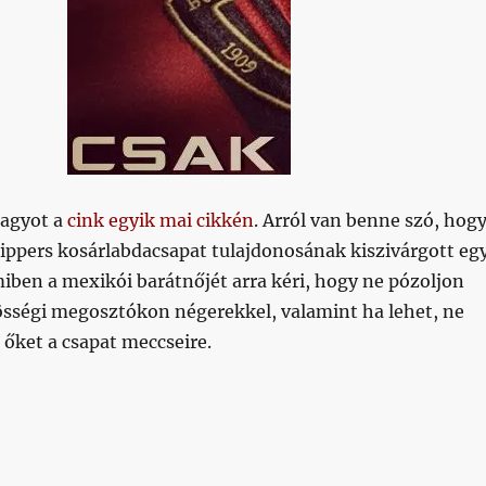
agyot a
cink egyik mai cikkén
. Arról van benne szó, hog
lippers kosárlabdacsapat tulajdonosának kiszivárgott eg
iben a mexikói barátnőjét arra kéri, hogy ne pózoljon
sségi megosztókon négerekkel, valamint ha lehet, ne
őket a csapat meccseire.
ár megoldották #NOT”