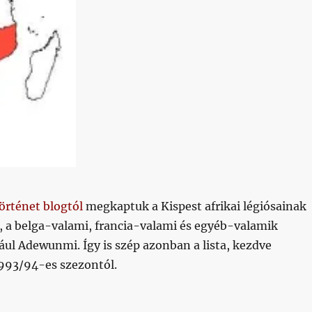
történet blogtól
megkaptuk a Kispest afrikai légiósainak
, a belga-valami, francia-valami és egyéb-valamik
dául Adewunmi. Így is szép azonban a lista, kezdve
993/94-es szezontól.
rkvíz!”