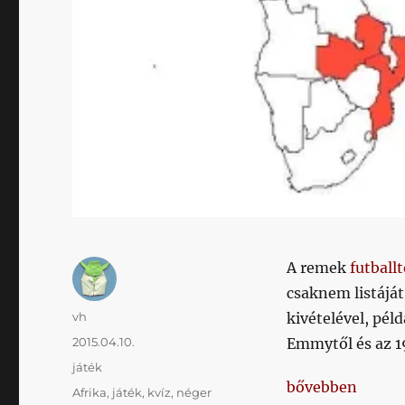
A remek
futball
csaknem listáját
Szerző
vh
kivételével, pél
Közzétéve
2015.04.10.
Emmytől és az 1
Kategória
játék
„Itt a Nagy Nége
bővebben
Címke
Afrika
,
játék
,
kvíz
,
néger