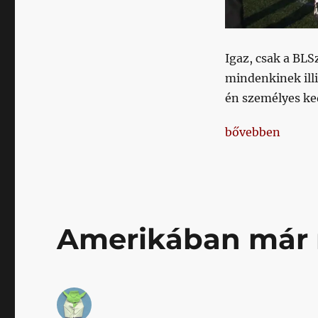
bejegyzéshez
Igaz, csak a BL
mindenkinek illi
én személyes ke
„Neeeeeee, Henry
bővebben
Amerikában már