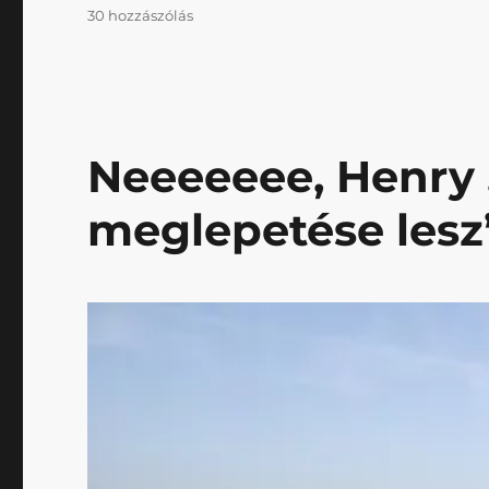
Itt
30 hozzászólás
a
Nagy
Négerkvíz!
című
bejegyzéshez
Neeeeeee, Henry 
meglepetése lesz”