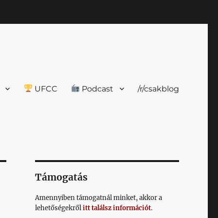
UFCC
Podcast
/r/csakblog
Támogatás
Amennyiben támogatnál minket, akkor a
lehetőségekről
itt találsz információt
.