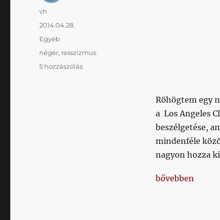
Szerző
vh
Közzétéve
2014.04.28.
Kategória
Egyéb
Címke
néger
,
rasszizmus
Amerikában
5 hozzászólás
már
megoldották
#NOT
Röhögtem egy n
című
a Los Angeles C
bejegyzéshez
beszélgetése, am
mindenféle közö
nagyon hozza ki 
„Amerikában m
bővebben