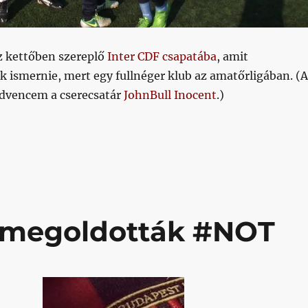
Sz kettőben szereplő
Inter CDF csapatába
, amit
k ismernie, mert egy fullnéger klub az amatőrligában. (
dvencem a cserecsatár
JohnBull Inocent
.)
 „meglátja, az ősz meglepetése lesz” Odia visszatért!”
 megoldották #NOT