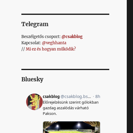
Telegram
Beszélgetős csoport:
@csakblog
Kapcsolat:
@veghhanta
//
Mi ez és hogyan működik?
Bluesky