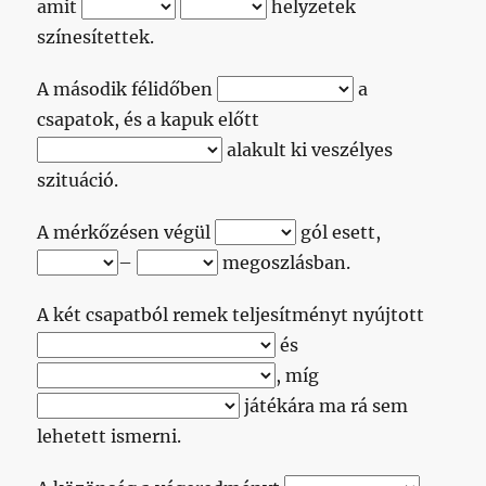
amit
helyzetek
színesítettek.
A második félidőben
a
csapatok, és a kapuk előtt
alakult ki veszélyes
szituáció.
A mérkőzésen végül
gól esett,
–
megoszlásban.
A két csapatból remek teljesítményt nyújtott
és
, míg
játékára ma rá sem
lehetett ismerni.