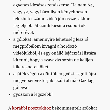
egyenes kieséses rendszerbe. Ha nem 64,
vagy 32, vagy bármilyen kényelmesen
felezhető számú videó jön össze, akkor
legfeljebb játszunk kicsit a csoportok
méretével.
a gólokat, amennyire lehetőség lesz rá,
megpróbálom kivágni a hordozó
videójukból, és egy önálló lejátszási listára
kitenni, hogy a szavazás során ne kelljen
kikeresnetek őket.
a játék végén a döntőben győztes gólt újra
megversenyeztetjük, ezúttal már Gazdag
góljával.
győzzön a legszebb!
A
korábbi posztokhoz
bekommentelt gólokat