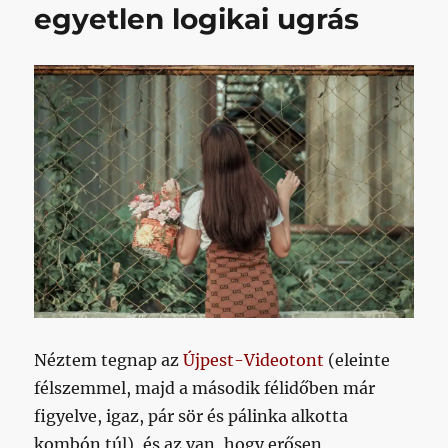
egyetlen logikai ugrás
Néztem tegnap az
Újpest-Videotont
(eleinte
félszemmel, majd a második félidőben már
figyelve, igaz, pár sör és pálinka alkotta
kombón túl), és az van, hogy erősen