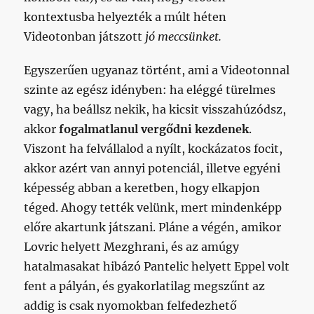
kontextusba helyezték a múlt héten
Videotonban játszott
jó meccsünket.
Egyszerűen ugyanaz történt, ami a Videotonnal
szinte az egész idényben: ha eléggé türelmes
vagy, ha beállsz nekik, ha kicsit visszahúzódsz,
akkor
fogalmatlanul vergődni kezdenek
.
Viszont ha felvállalod a nyílt, kockázatos focit,
akkor azért van annyi potenciál, illetve egyéni
képesség abban a keretben, hogy elkapjon
téged. Ahogy tették velünk, mert mindenképp
előre akartunk játszani. Pláne a végén, amikor
Lovric helyett Mezghrani, és az amúgy
hatalmasakat hibázó Pantelic helyett Eppel volt
fent a pályán, és gyakorlatilag megszűnt az
addig is csak nyomokban felfedezhető