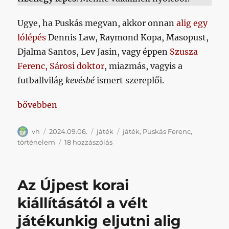
Ugye, ha Puskás megvan, akkor onnan
alig egy
lólépés
Dennis Law, Raymond Kopa, Masopust,
Djalma Santos, Lev Jasin, vagy éppen
Szusza
Ferenc, Sárosi doktor
, miazmás, vagyis a
futballvilág
kevésbé
ismert szereplői.
„Tíz lépésben Puskásig”
bővebben
Szerző
Közzétéve
Kategória
Címke
vh
2024.09.06.
játék
játék
,
Puskás Ferenc
,
Tíz
történelem
18 hozzászólás
lépésben
Puskásig
című
Az Újpest korai
bejegyzéshez
kiállításától a vélt
játékunkig eljutni alig