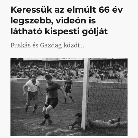
poszt
Keressük az elmúlt 66 év
igazából
nem
legszebb, videón is
szól
látható kispesti gólját
semmi
érdekesről,
viszont
Puskás és Gazdag között.
a
végén
találtok
egy
erősen
elgondolkodtató
játékot
című
bejegyzéshez