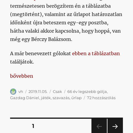
természetesen berögzítem én a táblázatba
(megtörtént), valamint az űrlapot határozatlan
időnként újra beteszem egy-egy posztba,
hátha valaki akkor kapcsolna, hogy hoppá, van
még egy Bérczy Balázsom.
A már benevezett gólokat
ebben a táblázatban
találjátok.
„Keressük az elmúlt 66 év legszebb, videón is láthat
bővebben
Szerző
Közzétéve
Kategória
Címke
vh
2019.11.05.
Csak
66 év legszebb gólja
,
Keressük
Gazdag Dániel
,
játék
,
szavazás
,
űrlap
72 hozzászólás
az
elmúlt
66
év
Bejegyzések
OLDAL
1
legszebb