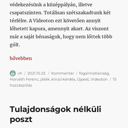
védekezésünk a középpályán, illetve
csapatszinten. Totálisan szétszakadtunk két
térfélre. A Videoton ezt követően annyit
lőhetett kapura, amennyit akart. Az viszont
már a saját bénaságuk, hogy nem lőttek több
gólt.
„Az Újpest korai kiállításától a vélt játékunkig eljut
bővebben
Szerző
Közzétéve
Kategória
Címke
vh
2021.10.23.
Kommentár
fogalmatlanság
,
Horváth Ferenc
,
játék
,
kínzó kérdés
,
Újpest
,
Videoton
15
Az
hozzászólás
Újpest
korai
kiállításától
Tulajdonságok nélküli
a
vélt
poszt
játékunkig
eljutni