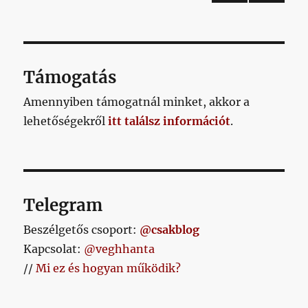
videón
KÖV
lapozása
is
ETKE
látható
ZŐ
OLD
kispesti
AL
gólját
Támogatás
című
bejegyz
Amennyiben támogatnál minket, akkor a
lehetőségekről
itt találsz információt
.
Telegram
Beszélgetős csoport:
@csakblog
Kapcsolat:
@veghhanta
//
Mi ez és hogyan működik?