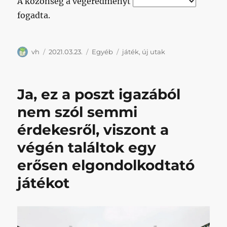
A közönség a végeredményt
fogadta.
Szerző
Közzétéve
Kategória
Címke
vh
2021.03.23.
Egyéb
játék
,
új utak
Ja, ez a poszt igazából
nem szól semmi
érdekesről, viszont a
végén találtok egy
erősen elgondolkodtató
játékot