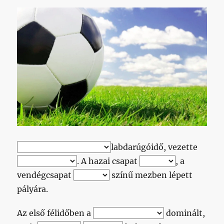
alig
egyetlen
logikai
ugrás
című
bejegyzéshez
labdarúgóidő, vezette
. A hazai csapat
, a
vendégcsapat
színű mezben lépett
pályára.
Az első félidőben a
dominált,