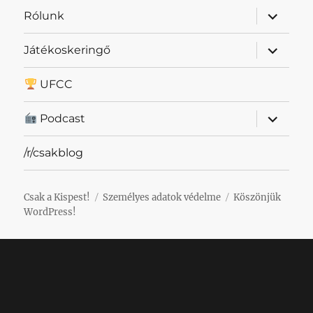
almenü
Rólunk
szétnyit
almenü
Játékoskeringő
szétnyit
UFCC
almenü
Podcast
szétnyit
/r/csakblog
Csak a Kispest!
Személyes adatok védelme
Köszönjük
WordPress!