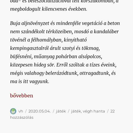
oda- és beleszocializációval telt korszakomban, a
megboldogult kilencvenes években.
Buja aljnövényzet és mindenféle vegetáció a beton
nem szándékolt térközeiben, mosdó a kandaláber
tövénél a félhomályban, kinyitható
kempingasztalról árult szotyi és tökmag,
büfésnéni, műanyag pohárban alsópolcos,
közepesen hideg sör. Erről szóltak a tízes éveink,
mégis valahogy belerázódtunk, ottragadtunk, és
ma is itt vagyunk.
„Ja, ez a poszt igazából nem szól semmi érdekesről,
bővebben
Szerző
Közzétéve
Kategória
Címke
vh
2020.05.04.
játék
játék
,
végh hanta
22
Ja,
hozzászólás
ez
a