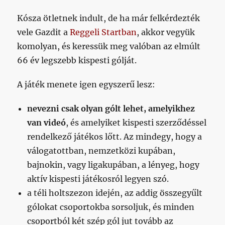
Kósza ötletnek indult, de ha már felkérdezték
vele Gazdit a
Reggeli Startban
, akkor vegyük
komolyan, és keressük meg valóban az elmúlt
66 év legszebb kispesti gólját.
A játék menete igen egyszerű lesz:
nevezni csak olyan gólt lehet, amelyikhez
van videó
, és amelyiket kispesti szerződéssel
rendelkező játékos lőtt. Az mindegy, hogy a
válogatottban, nemzetközi kupában,
bajnokin, vagy ligakupában, a lényeg, hogy
aktív kispesti játékosról legyen szó.
a téli holtszezon idején, az addig összegyűlt
gólokat csoportokba sorsoljuk, és minden
csoportból két szép gól jut tovább az