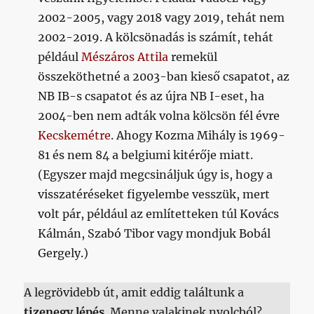
2002-2005, vagy 2018 vagy 2019, tehát nem
2002-2019. A kölcsönadás is számít, tehát
például
Mészáros Attila
remekül
összeköthetné a 2003-ban kieső csapatot, az
NB IB-s csapatot és az újra NB I-eset, ha
2004-ben nem adták volna kölcsön fél évre
Kecskemétre
. Ahogy Kozma Mihály is 1969-
81 és nem 84 a belgiumi kitérője miatt.
(Egyszer majd megcsináljuk úgy is, hogy a
visszatéréseket figyelembe vesszük, mert
volt pár, például az említetteken túl Kovács
Kálmán, Szabó Tibor vagy mondjuk Bobál
Gergely.)
A legrövidebb út, amit eddig találtunk a
tizenegy lépés
. Menne valakinek nyolcból?