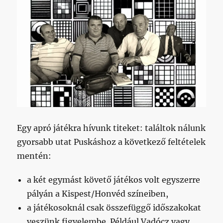
Egy apró játékra hívunk titeket: találtok nálunk
gyorsabb utat Puskáshoz a következő feltételek
mentén:
a két egymást követő játékos volt egyszerre
pályán a Kispest/Honvéd színeiben,
a játékosoknál csak összefüggő időszakokat
veszünk figyelembe. Például Vadócz vagy