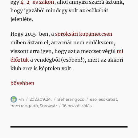
egy
4-2-es zakón
, ahol annyira szarrá áztunk,
hogy igazából mindegy volt az esőkabát
jelenléte.
Hogy 2015-ben, a
soroksári kupameccsen
miben áztam el, arra már nem emlékszem,
viszont arra igen, hogy azt a meccset végül
mi
élőztük
a vendégből (esőben!), mert az akkori
klub erre is képtelen volt.
„Ha filmet forgatnánk, felmerülne munkacímnek a 2
bővebben
Szerző
Közzétéve
Kategória
Címke
vh
2023.09.24.
Beharangozó
eső
,
esőkabát
,
Ha
nem rangadó
,
Soroksár
16 hozzászólás
filmet
forgatnánk,
felmerülne
munkacímnek
a