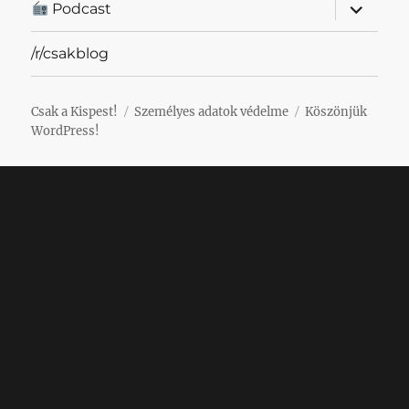
almenü
Podcast
szétnyit
/r/csakblog
Csak a Kispest!
Személyes adatok védelme
Köszönjük
WordPress!