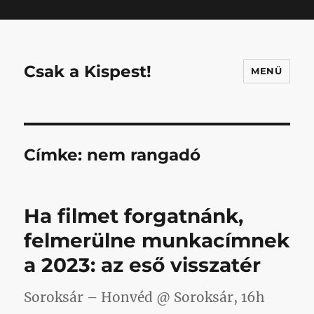
Mastodon
Csak a Kispest!
MENÜ
Címke:
nem rangadó
Ha filmet forgatnánk,
felmerülne munkacímnek
a 2023: az eső visszatér
Soroksár – Honvéd @ Soroksár, 16h