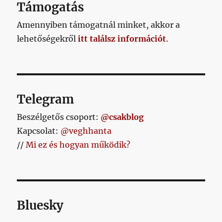
Támogatás
2023:
az
Amennyiben támogatnál minket, akkor a
eső
lehetőségekről
itt találsz információt
.
visszatér
című
bejegyzéshez
Telegram
Beszélgetős csoport:
@csakblog
Kapcsolat:
@veghhanta
//
Mi ez és hogyan működik?
Bluesky