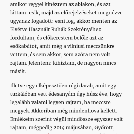
amikor reggel kinéztem az ablakon, és azt
láttam: esik, majd az előrejelzéseket megnézve
ugyanaz fogadott: esni fog, akkor menten az
Elvétve Használt Ruhák Szekrényéhez
fordultam, és előkerestem belőle azt az
esőkabátot, amit még a vilniusi meccsünkre
vettem, és sem akkor, sem azóta nem volt
rajtam. Jelentem: kihíztam, de nagyon nincs
másik.
Illetve egy elképesztően régi darab, amit egy
turkálóban vett édesanyám úgy húsz éve, hogy
legalább valami legyen rajtam, ha meccsre
megyek. Akkoriban még mindenhova kellett.
Emlékeim szerint végül mindössze egyszer volt
rajtam, mégpedig 2014 májusában, Győrött,