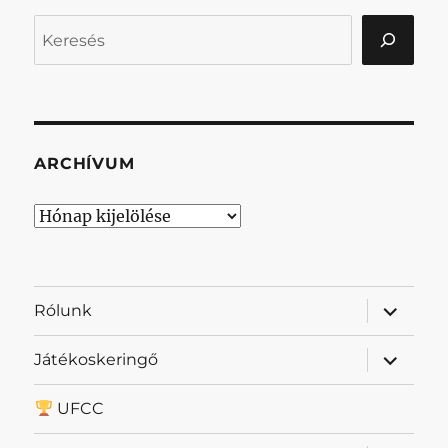
Keresés
ARCHÍVUM
Archívum
almenü
Rólunk
szétnyit
almenü
Játékoskeringő
szétnyit
UFCC