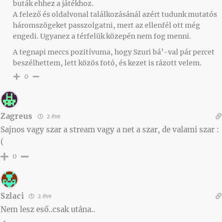
buták ehhez a játékhoz.
A felező és oldalvonal találkozásánál azért tudunk mutatós
háromszögeket passzolgatni, mert az ellenfél ott még
engedi. Ugyanez a térfelük közepén nem fog menni.
A tegnapi meccs pozitívuma, hogy Szuri bá’-val pár percet
beszélhettem, lett közös fotó, és kezet is rázott velem.
0
Zagreus
2 éve
Sajnos vagy szar a stream vagy a net a szar, de valami szar :
(
0
Szlaci
2 éve
Nem lesz eső..csak utána..