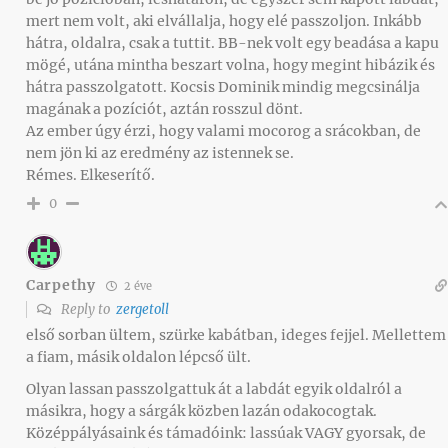
mert nem volt, aki elvállalja, hogy elé passzoljon. Inkább
hátra, oldalra, csak a tuttit. BB-nek volt egy beadása a kapu
mögé, utána mintha beszart volna, hogy megint hibázik és
hátra passzolgatott. Kocsis Dominik mindig megcsinálja
magának a pozíciót, aztán rosszul dönt.
Az ember úgy érzi, hogy valami mocorog a srácokban, de
nem jön ki az eredmény az istennek se.
Rémes. Elkeserítő.
0
Carpethy
2 éve
Reply to
zergetoll
első sorban ültem, szürke kabátban, ideges fejjel. Mellettem
a fiam, másik oldalon lépcső ült.
Olyan lassan passzolgattuk át a labdát egyik oldalról a
másikra, hogy a sárgák közben lazán odakocogtak.
Középpályásaink és támadóink: lassúak VAGY gyorsak, de