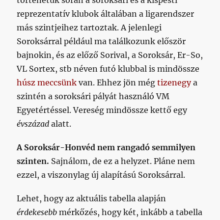
történetük során a soroksári és a kispesti
reprezentatív klubok általában a ligarendszer
más szintjeihez tartoztak. A jelenlegi
Soroksárral például ma találkozunk először
bajnokin, és az előző Sorival, a Soroksár, Er-So,
VL Sortex, stb néven futó klubbal is mindössze
húsz meccsünk
van. Ehhez jön még
tizenegy
a
szintén a soroksári pályát használó VM
Egyetértéssel. Vereség mindössze kettő egy
évszázad
alatt.
A Soroksár-Honvéd nem rangadó semmilyen
szinten.
Sajnálom, de ez a helyzet. Pláne nem
ezzel, a viszonylag új alapítású Soroksárral.
Lehet, hogy az aktuális tabella alapján
érdekesebb
mérkőzés, hogy két, inkább a tabella