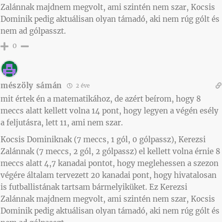
Zalánnak majdnem megvolt, ami szintén nem szar, Kocsis
Dominik pedig aktuálisan olyan támadó, aki nem rúg gólt és
nem ad gólpasszt.
0
mészöly sámán
2 éve
mit értek én a matematikához, de azért beírom, hogy 8
meccs alatt kellett volna 14 pont, hogy legyen a végén esély
a feljutásra, lett 11, ami nem szar.
Kocsis Dominiknak (7 meccs, 1 gól, 0 gólpassz), Kerezsi
Zalánnak (7 meccs, 2 gól, 2 gólpassz) el kellett volna érnie 8
meccs alatt 4,7 kanadai pontot, hogy meglehessen a szezon
végére általam tervezett 20 kanadai pont, hogy hivatalosan
is futballistának tartsam bármelyiküket. Ez Kerezsi
Zalánnak majdnem megvolt, ami szintén nem szar, Kocsis
Dominik pedig aktuálisan olyan támadó, aki nem rúg gólt és