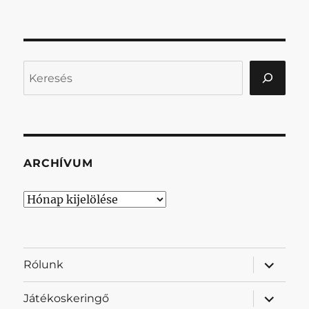
Keresés
ARCHÍVUM
Archívum
almenü
Rólunk
szétnyit
almenü
Játékoskeringő
szétnyit