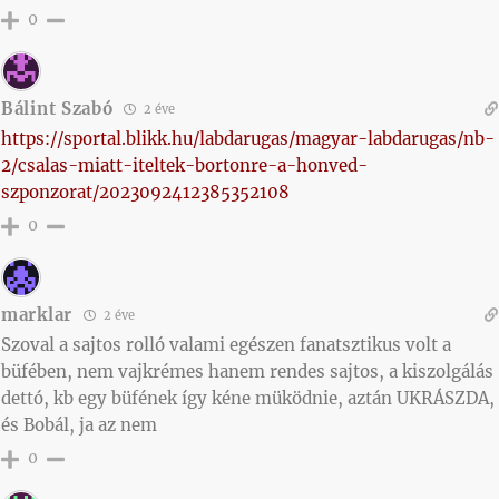
0
Bálint Szabó
2 éve
https://sportal.blikk.hu/labdarugas/magyar-labdarugas/nb-
2/csalas-miatt-iteltek-bortonre-a-honved-
szponzorat/2023092412385352108
0
marklar
2 éve
Szoval a sajtos rolló valami egészen fanatsztikus volt a
büfében, nem vajkrémes hanem rendes sajtos, a kiszolgálás
dettó, kb egy büfének így kéne müködnie, aztán UKRÁSZDA,
és Bobál, ja az nem
0