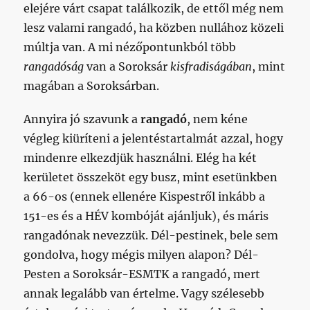
elejére várt csapat találkozik, de ettől még nem
lesz valami rangadó, ha közben nullához közeli
múltja van. A mi nézőpontunkból több
rangadóság
van a Soroksár
kisfradiságában
, mint
magában a Soroksárban.
Annyira jó szavunk a
rangadó
, nem kéne
végleg kiüríteni a jelentéstartalmát azzal, hogy
mindenre elkezdjük használni. Elég ha két
kerületet összeköt egy busz, mint esetünkben
a 66-os (ennek ellenére Kispestről inkább a
151-es és a HÉV kombóját ajánljuk), és máris
rangadónak nevezzük. Dél-pestinek, bele sem
gondolva, hogy mégis milyen alapon? Dél-
Pesten a Soroksár-ESMTK a rangadó, mert
annak legalább van értelme. Vagy szélesebb