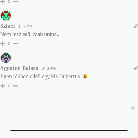
0
Szlaci
2 éve
Nem lesz eső..csak utána..
0
Agoston Balazs
2 éve
Ilyen időben elkél egy kis Hubertus.
0