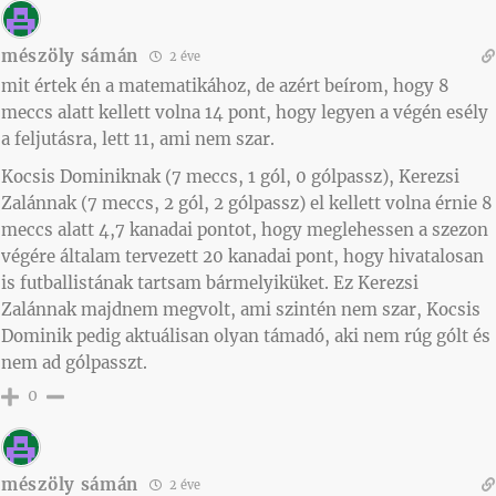
mészöly sámán
2 éve
mit értek én a matematikához, de azért beírom, hogy 8
meccs alatt kellett volna 14 pont, hogy legyen a végén esély
a feljutásra, lett 11, ami nem szar.
Kocsis Dominiknak (7 meccs, 1 gól, 0 gólpassz), Kerezsi
Zalánnak (7 meccs, 2 gól, 2 gólpassz) el kellett volna érnie 8
meccs alatt 4,7 kanadai pontot, hogy meglehessen a szezon
végére általam tervezett 20 kanadai pont, hogy hivatalosan
is futballistának tartsam bármelyiküket. Ez Kerezsi
Zalánnak majdnem megvolt, ami szintén nem szar, Kocsis
Dominik pedig aktuálisan olyan támadó, aki nem rúg gólt és
nem ad gólpasszt.
0
mészöly sámán
2 éve