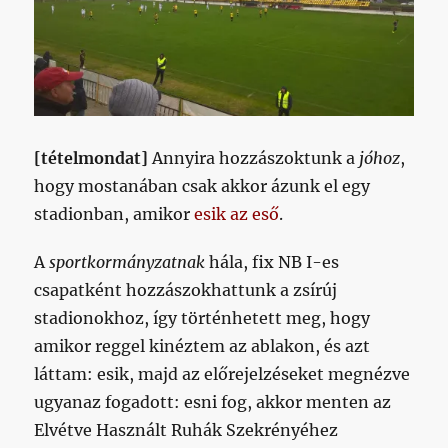
[tételmondat]
Annyira hozzászoktunk a
jóhoz
,
hogy mostanában csak akkor ázunk el egy
stadionban, amikor
esik az eső
.
A
sportkormányzatnak
hála, fix NB I-es
csapatként hozzászokhattunk a zsírúj
stadionokhoz, így történhetett meg, hogy
amikor reggel kinéztem az ablakon, és azt
láttam: esik, majd az előrejelzéseket megnézve
ugyanaz fogadott: esni fog, akkor menten az
Elvétve Használt Ruhák Szekrényéhez