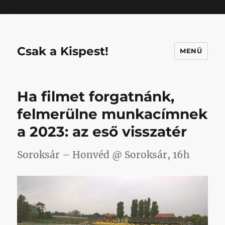
Mastodon
Csak a Kispest!
MENÜ
Ha filmet forgatnánk,
felmerülne munkacímnek
a 2023: az eső visszatér
Soroksár – Honvéd @ Soroksár, 16h