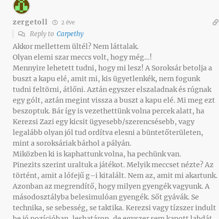
zergetoll
2 éve
Reply to
Carpethy
Akkor mellettem ültél? Nem láttalak.
Olyan elemi szar meccs volt, hogy még…!
Mennyire lehetett tudni, hogy mi lesz! A Soroksár betolja a
buszt a kapu elé, amit mi, kis ügyetlenkék, nem fogunk
tudni feltörni, átlőni. Aztán egyszer elszaladnak és rúgnak
egy gólt, aztán megint vissza a buszt a kapu elé. Mi meg ezt
beszoptuk. Bár így is vezethettünk volna percek alatt, ha
Kerezsi Zazi egy kicsit ügyesebb/szerencsésebb, vagy
legalább olyan jól tud ordítva elesni a büntetőterületen,
mint a soroksáriak bárhol a pályán.
Miközben ki is kaphattunk volna, ha pechünk van.
Pinezits szerint uraltuk a játékot. Melyik meccset nézte? Az
történt, amit a lófejű g–i kitalált. Nem az, amit mi akartunk.
Azonban az megrendítő, hogy milyen gyengék vagyunk. A
másodosztályba belesimulóan gyengék. Sőt gyávák. Se
technika, se sebesség, se taktika. Kerezsi vagy tízszer indult
be jó pozícióban, leshatáron, de egyszer sem kapott labdát,