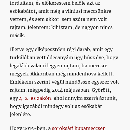
fordultam, és előkerestem belőle azt az
esőkabátot, amit még a vilniusi meccsünkre
vettem, és sem akkor, sem azóta nem volt
rajtam. Jelentem: kihíztam, de nagyon nincs
másik.
Illetve egy elképesztően régi darab, amit egy
turkálóban vett édesanyám úgy húsz éve, hogy
legalább valami legyen rajtam, ha meccsre
megyek. Akkoriban még mindenhova kellett.
Emlékeim szerint végül mindössze egyszer volt
rajtam, mégpedig 2014 májusában, Győrött,
egy
4-2-es zakón
, ahol annyira szarrá áztunk,
hogy igazából mindegy volt az esőkabát
jelenléte.
Hogy 2015-ben, a
soroksári kupameccsen