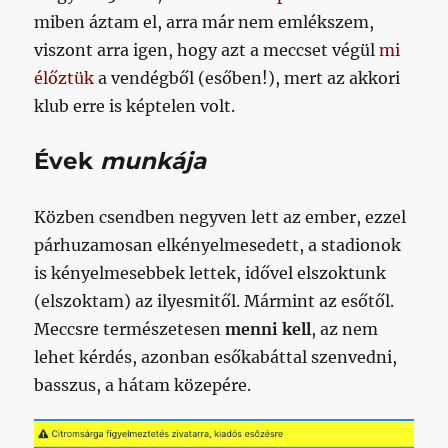
miben áztam el, arra már nem emlékszem,
viszont arra igen, hogy azt a meccset végül
mi
élőztük
a vendégből (esőben!), mert az akkori
klub erre is képtelen volt.
Évek
munkája
Közben csendben negyven lett az ember, ezzel
párhuzamosan elkényelmesedett, a stadionok
is kényelmesebbek lettek, idővel elszoktunk
(elszoktam) az ilyesmitől. Mármint az esőtől.
Meccsre természetesen
menni kell
, az nem
lehet kérdés, azonban esőkabáttal szenvedni,
basszus, a hátam közepére.