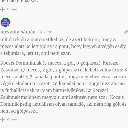
nem ad gólpasszt.
0
mészöly sámán
2 éve
mit értek én a matematikához, de azért beírom, hogy 8
meccs alatt kellett volna 14 pont, hogy legyen a végén esély
a feljutásra, lett 11, ami nem szar.
Kocsis Dominiknak (7 meccs, 1 gól, 0 gólpassz), Kerezsi
Zalánnak (7 meccs, 2 gól, 2 gólpassz) el kellett volna érnie 8
meccs alatt 4,7 kanadai pontot, hogy meglehessen a szezon
végére általam tervezett 20 kanadai pont, hogy hivatalosan
is futballistának tartsam bármelyiküket. Ez Kerezsi
Zalánnak majdnem megvolt, ami szintén nem szar, Kocsis
Dominik pedig aktuálisan olyan támadó, aki nem rúg gólt és
nem ad gólpasszt.
0