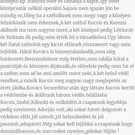
középső kp. irányító felér és támadja a kaput.Így lehet
középcsatár nélkül operálni.Sajnos nem igazán jön be
mindig ez,főleg ha a szélsőknek nem megy vagy a középen
felzárkózók nem érkeznek,A két szélső Kocsis és Kerezsi
akiknek ma nem nagyon ment,a két középső pedig Lőrinczy
és Holman ők pedig nem értek fel a támadáshoz.Úgy látom
két fiatal szélsőnk egy kicsit elfáradt,visszaesett vagy nem
fejlődik .Hátúl Kovács is bizonytalankodik,nem slég
határozott.Benszenleitner még éretlen,nem találja hátul a
pozicióját és könnyen átjátszák,és előrefele pedig nem fut el
a szélen nem ad be ami azelőtt ment neki.A két belső védő
rendben,a másik Kocsis meg nagyon nagy meglepetés az
érett játéka.Kovács lecserélése után úgy láttam Kocsis került
a védrlembe és átálltunk három védős felállásba
Kocsis,Szabó,Kálnoki és működött.A csapatunk legjobbja
pedig szerintem Adorján volt,aki sokat futott dolgozott a
védelem előtt,jól szerelt,jól helyezkedett és jól
passzolt,adogatott.Még sokat kell fejlődni a csapatnak hogy
dominálhasson,és meccseket nyerjen,gólokat lőjjön !