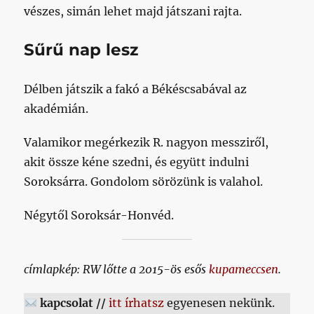
vészes, simán lehet majd játszani rajta.
Sűrű nap lesz
Délben játszik a fakó a Békéscsabával az
akadémián.
Valamikor megérkezik R. nagyon messziről,
akit össze kéne szedni, és együtt indulni
Soroksárra. Gondolom sörözünk is valahol.
Négytől Soroksár-Honvéd.
címlapkép: RW lőtte a 2015-ös esős
kupameccsen
.
kapcsolat //
itt írhatsz
egyenesen nekünk.