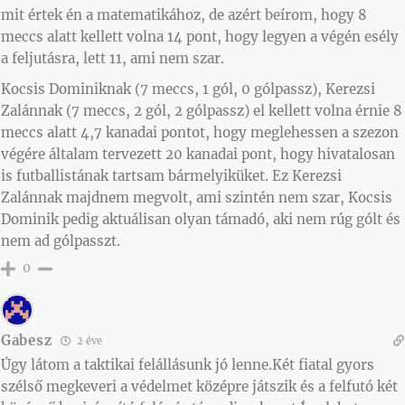
mit értek én a matematikához, de azért beírom, hogy 8
meccs alatt kellett volna 14 pont, hogy legyen a végén esély
a feljutásra, lett 11, ami nem szar.
Kocsis Dominiknak (7 meccs, 1 gól, 0 gólpassz), Kerezsi
Zalánnak (7 meccs, 2 gól, 2 gólpassz) el kellett volna érnie 8
meccs alatt 4,7 kanadai pontot, hogy meglehessen a szezon
végére általam tervezett 20 kanadai pont, hogy hivatalosan
is futballistának tartsam bármelyiküket. Ez Kerezsi
Zalánnak majdnem megvolt, ami szintén nem szar, Kocsis
Dominik pedig aktuálisan olyan támadó, aki nem rúg gólt és
nem ad gólpasszt.
0
Gabesz
2 éve
Úgy látom a taktikai felállásunk jó lenne.Két fiatal gyors
szélső megkeveri a védelmet középre játszik és a felfutó két