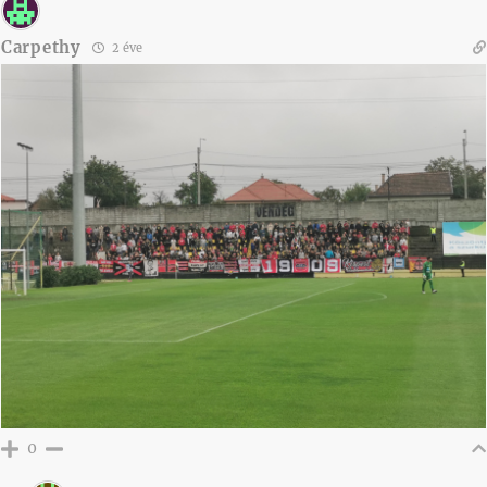
Carpethy
2 éve
0