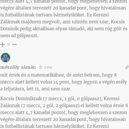
meccs alatt 4,7 kanadai pontot, hogy meglehessen a szezon
végére általam tervezett 20 kanadai pont, hogy hivatalosan
is futballistának tartsam bármelyiküket. Ez Kerezsi
Zalánnak majdnem megvolt, ami szintén nem szar, Kocsis
Dominik pedig aktuálisan olyan támadó, aki nem rúg gólt és
nem ad gólpasszt.
0
mészöly sámán
2 éve
mit értek én a matematikához, de azért beírom, hogy 8
meccs alatt kellett volna 14 pont, hogy legyen a végén esély
a feljutásra, lett 11, ami nem szar.
Kocsis Dominiknak (7 meccs, 1 gól, 0 gólpassz), Kerezsi
Zalánnak (7 meccs, 2 gól, 2 gólpassz) el kellett volna érnie 8
meccs alatt 4,7 kanadai pontot, hogy meglehessen a szezon
végére általam tervezett 20 kanadai pont, hogy hivatalosan
is futballistának tartsam bármelyiküket. Ez Kerezsi