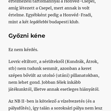
értelmezési tartománnyal a Honvéd-Csepel,
amíg létezett a Csepel, mert annak is volt
értelme. Egyébként pedig a Honvéd-Fradi,
mint a két
legdélebbi
budapesti klub.
Győzni kéne
Ez nem kérdés.
Lovric eltiltott, a sérültekről (Kundrák, Átrok,
stb) nem tudunk semmit, azonban a keret
szépen bővült az utolsó (utáni) pillanatokban,
nem lehet gond. Jobban félek inkább
játékunktól, illetve annak esetleges hiányától.
Az NB II-ben is kötelező a vízelvezetés (és a
pályafűtés), így talán a soroksári pálya nem lesz