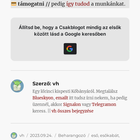
támogatni //
pedig
így tudod
a munkánkat.
Állítsd be, hogy a Csakblogot mindig az elsők
között lásd a Google keresőben
Szerző:
vh
Egy lőrinci kispesti Kőbányáról. Megtalálsz
Blueskyon
,
emailt
itt tudsz írni nekem, ha pedig
üzennél, akkor
Signalon
vagy
Telegramon
keress. ||
vh összes bejegyzése
Szerző
Közzétéve
Kategória
Címke
vh
2023.09.24.
Beharangozó
eső
,
esőkabát
,