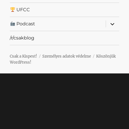
UFCC
almenü
Podcast
szétnyit
/r/csakblog
Csak a Kispest!
Személyes adatok védelme
Köszönjük
WordPress!