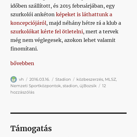
időben szállított, és 2015 februárjában, egy
szurkolói ankéton
képeket is láthattunk a
koncepciójáról
, majd néhány hétre rá a klub a
szurkolókat kérte fel ötletelni
, mert a tervek
még nem véglegesek, azokon lehet valamit
finomítani.
„Február óta már a Nemzeti Sportközpontok nem ép
bővebben
Szerző
Közzétéve
Kategória
Címke
vh
2016.03.16.
Stadion
közbeszerzés
,
MLSZ
,
Nemzeti Sportközpontok
,
stadion
,
újBozsik
12
Február
hozzászólás
óta
már
a
Nemzeti
Sportközpontok
Támogatás
nem
építi