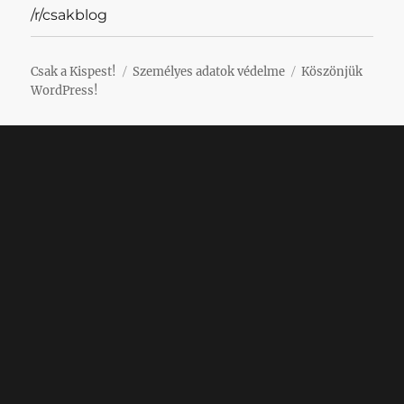
/r/csakblog
Csak a Kispest!
Személyes adatok védelme
Köszönjük
WordPress!