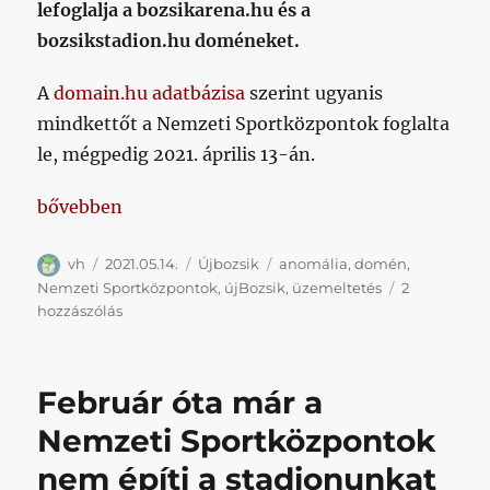
lefoglalja a bozsikarena.hu és a
bozsikstadion.hu doméneket.
A
domain.hu adatbázisa
szerint ugyanis
mindkettőt a Nemzeti Sportközpontok foglalta
le, mégpedig 2021. április 13-án.
„Újabb anomáliák az új Bozsikkal kapcsolatban”
bővebben
Szerző
Közzétéve
Kategória
Címke
vh
2021.05.14.
Újbozsik
anomália
,
domén
,
Nemzeti Sportközpontok
,
újBozsik
,
üzemeltetés
2
Újabb
hozzászólás
anomáliák
az
új
Február óta már a
Bozsikkal
kapcsolatban
Nemzeti Sportközpontok
című
nem építi a stadionunkat
bejegyzéshez