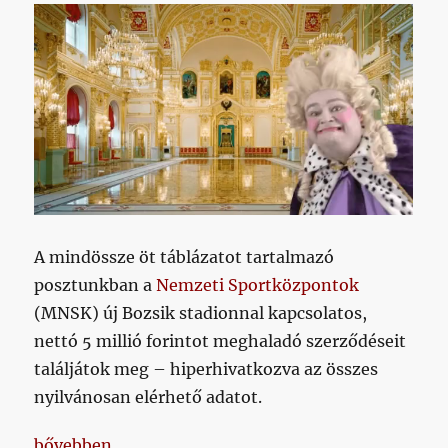
A mindössze öt táblázatot tartalmazó
posztunkban a
Nemzeti Sportközpontok
(MNSK) új Bozsik stadionnal kapcsolatos,
nettó 5 millió forintot meghaladó szerződéseit
találjátok meg – hiperhivatkozva az összes
nyilvánosan elérhető adatot.
„Valahol nettó 13 milliárd (bruttó 16) körül tarthat 
bővebben