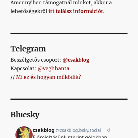
Amennyiben támogatnál minket, akkor a
a
lehetőségekről
itt találsz információt
.
stadionunkat
című
bejegyzéshez
Telegram
Beszélgetős csoport:
@csakblog
Kapcsolat:
@veghhanta
//
Mi ez és hogyan működik?
Bluesky