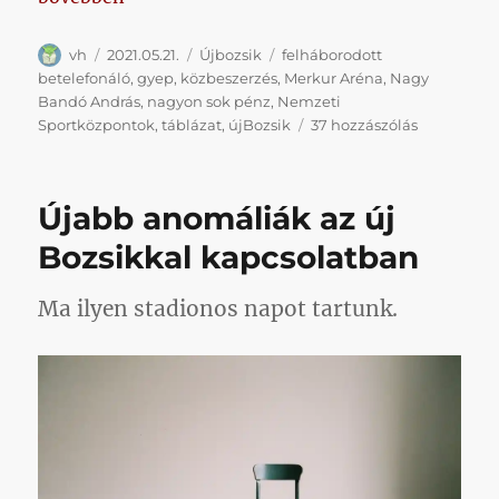
Szerző
Közzétéve
Kategória
Címke
vh
2021.05.21.
Újbozsik
felháborodott
betelefonáló
,
gyep
,
közbeszerzés
,
Merkur Aréna
,
Nagy
Bandó András
,
nagyon sok pénz
,
Nemzeti
Valahol
Sportközpontok
,
táblázat
,
újBozsik
37 hozzászólás
nettó
13
milliárd
Újabb anomáliák az új
(bruttó
16)
Bozsikkal kapcsolatban
körül
tarthat
Ma ilyen stadionos napot tartunk.
az
új
Bozsik
stadion
című
bejegyzés