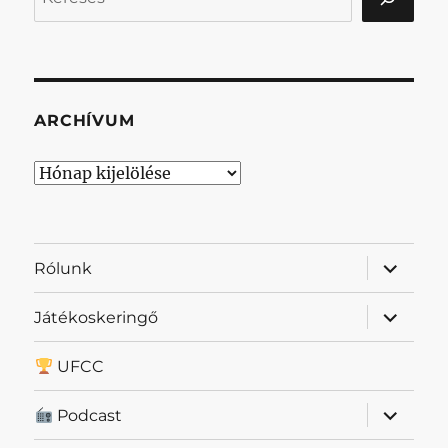
ARCHÍVUM
Archívum
almenü
Rólunk
szétnyit
almenü
Játékoskeringő
szétnyit
UFCC
almenü
Podcast
szétnyit