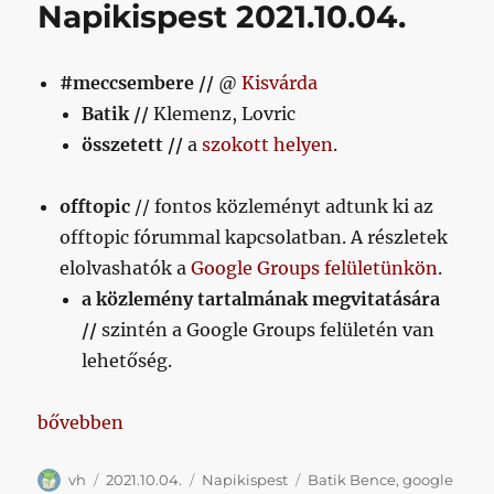
Napikispest 2021.10.04.
#meccsembere //
@
Kisvárda
Batik //
Klemenz, Lovric
összetett //
a
szokott helyen
.
offtopic
// fontos közleményt adtunk ki az
offtopic fórummal kapcsolatban. A részletek
elolvashatók a
Google Groups felületünkön
.
a közlemény tartalmának megvitatására
//
szintén a Google Groups felületén van
lehetőség.
„Napikispest 2021.10.04.”
bővebben
Szerző
Közzétéve
Kategória
Címke
vh
2021.10.04.
Napikispest
Batik Bence
,
google