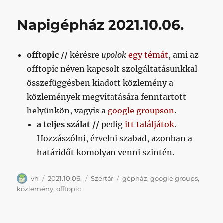
című
bejegy
Napigépház 2021.10.06.
offtopic //
kérésre
upolok
egy témát
, ami az
offtopic néven kapcsolt szolgáltatásunkkal
összefüggésben kiadott közlemény a
közlemények megvitatására fenntartott
helyünkön, vagyis a
google groupson
.
a teljes szálat //
pedig
itt találjátok
.
Hozzászólni, érvelni szabad, azonban a
határidőt komolyan venni szintén.
Szerző
Közzétéve
Kategória
Címke
vh
2021.10.06.
Szertár
gépház
,
google groups
,
közlemény
,
offtopic