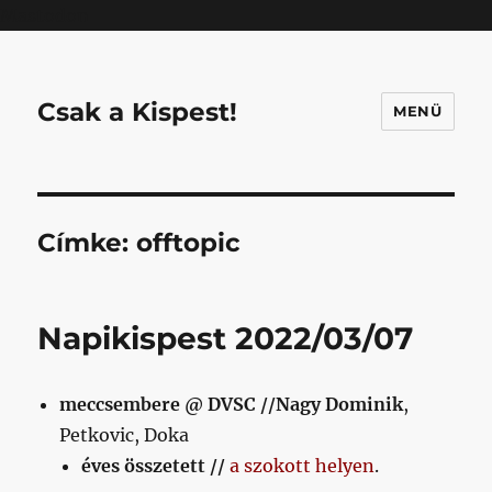
Mastodon
Csak a Kispest!
MENÜ
Címke:
offtopic
Napikispest 2022/03/07
meccsembere @ DVSC //
Nagy Dominik
,
Petkovic, Doka
éves összetett //
a szokott helyen
.