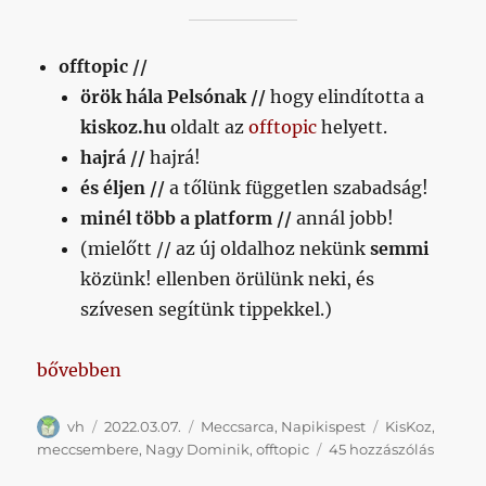
offtopic //
örök hála Pelsónak //
hogy elindította a
kiskoz.hu
oldalt az
offtopic
helyett.
hajrá //
hajrá!
és éljen //
a tőlünk független szabadság!
minél több
a platform //
annál jobb!
(mielőtt // az új oldalhoz nekünk
semmi
közünk! ellenben örülünk neki, és
szívesen segítünk tippekkel.)
„Napikispest 2022/03/07”
bővebben
Szerző
Közzétéve
Kategória
Címke
vh
2022.03.07.
Meccsarca
,
Napikispest
KisKoz
,
Napiki
meccsembere
,
Nagy Dominik
,
offtopic
45 hozzászólás
2022/0