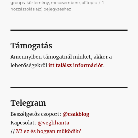
groups
,
közlemény
,
meccsembere
,
offtopic
1
Napikispest
hozzászólás a(z)
bejegyzéshez
2021.10.04.
Támogatás
Amennyiben támogatnál minket, akkor a
lehetőségekről
itt találsz információt
.
Telegram
Beszélgetős csoport:
@csakblog
Kapcsolat:
@veghhanta
//
Mi ez és hogyan működik?