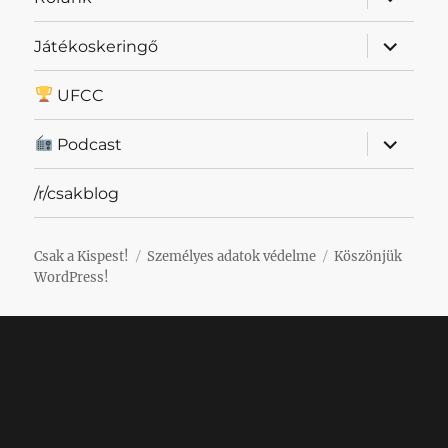
szétnyit
almenü
Játékoskeringő
szétnyit
UFCC
almenü
Podcast
szétnyit
/r/csakblog
Csak a Kispest!
Személyes adatok védelme
Köszönjük
WordPress!