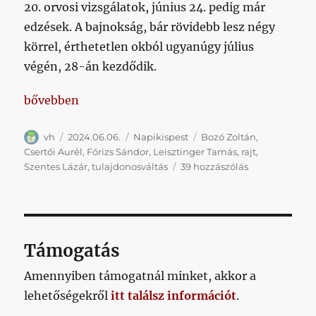
20. orvosi vizsgálatok, június 24. pedig már
edzések. A bajnokság, bár rövidebb lesz négy
körrel, érthetetlen okból ugyanúgy július
végén, 28-án kezdődik.
„Hetikispest 2024/06/06”
bővebben
Szerző
Közzétéve
Kategória
Címke
vh
2024.06.06.
Napikispest
Bozó Zoltán
,
Csertői Aurél
,
Fórizs Sándor
,
Leisztinger Tamás
,
rajt
,
Hetikispest
Szentes Lázár
,
tulajdonosváltás
39 hozzászólás
2024/06/06
című
bejegyzéshez
Támogatás
Amennyiben támogatnál minket, akkor a
lehetőségekről
itt találsz információt
.