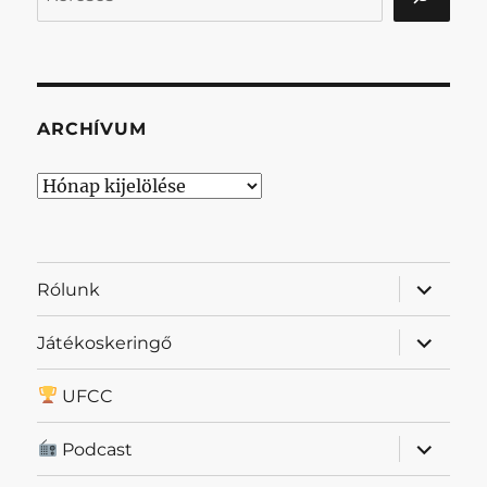
ARCHÍVUM
Archívum
almenü
Rólunk
szétnyit
almenü
Játékoskeringő
szétnyit
UFCC
almenü
Podcast
szétnyit