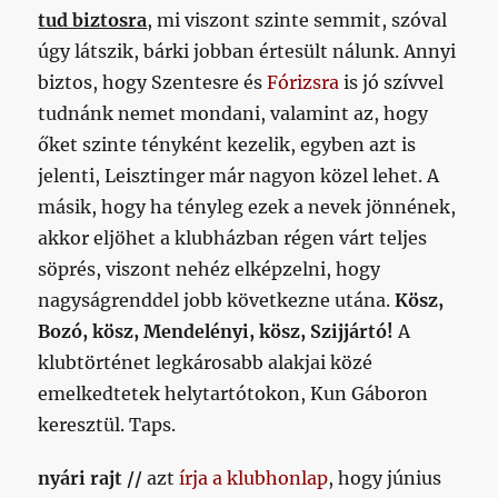
tud biztosra
, mi viszont szinte semmit, szóval
úgy látszik, bárki jobban értesült nálunk. Annyi
biztos, hogy Szentesre és
Fórizsra
is jó szívvel
tudnánk nemet mondani, valamint az, hogy
őket szinte tényként kezelik, egyben azt is
jelenti, Leisztinger már nagyon közel lehet. A
másik, hogy ha tényleg ezek a nevek jönnének,
akkor eljöhet a klubházban régen várt teljes
söprés, viszont nehéz elképzelni, hogy
nagyságrenddel jobb következne utána.
Kösz,
Bozó, kösz, Mendelényi, kösz, Szijjártó!
A
klubtörténet legkárosabb alakjai közé
emelkedtetek helytartótokon, Kun Gáboron
keresztül. Taps.
nyári rajt //
azt
írja a klubhonlap
, hogy június