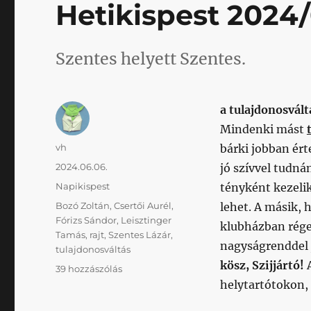
Hetikispest 2024
Szentes helyett Szentes.
a tulajdonosvált
Mindenki mást
Szerző
vh
bárki jobban ért
Közzétéve
2024.06.06.
jó szívvel tudn
Kategória
Napikispest
tényként kezelik
Címke
Bozó Zoltán
,
Csertői Aurél
,
lehet. A másik, 
Fórizs Sándor
,
Leisztinger
klubházban régen
Tamás
,
rajt
,
Szentes Lázár
,
nagyságrenddel 
tulajdonosváltás
kösz, Szijjártó!
A
Hetikispest
39 hozzászólás
2024/06/06
helytartótokon,
című