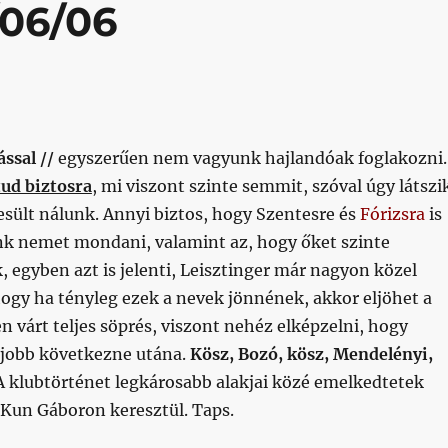
/06/06
ással //
egyszerűen nem vagyunk hajlandóak foglakozni.
tud biztosra
, mi viszont szinte semmit, szóval úgy látszi
esült nálunk. Annyi biztos, hogy Szentesre és
Fórizsra
is
ánk nemet mondani, valamint az, hogy őket szinte
, egyben azt is jelenti, Leisztinger már nagyon közel
hogy ha tényleg ezek a nevek jönnének, akkor eljöhet a
 várt teljes söprés, viszont nehéz elképzelni, hogy
jobb következne utána.
Kösz, Bozó, kösz, Mendelényi,
 klubtörténet legkárosabb alakjai közé emelkedtetek
 Kun Gáboron keresztül. Taps.