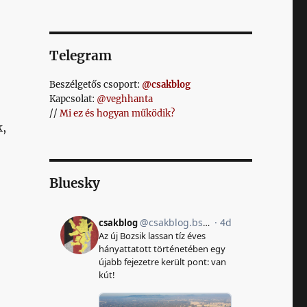
Telegram
Beszélgetős csoport:
@csakblog
Kapcsolat:
@veghhanta
//
Mi ez és hogyan működik?
k,
Bluesky