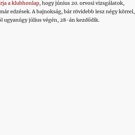
írja a klubhonlap
, hogy június 20. orvosi vizsgálatok,
 már edzések. A bajnokság, bár rövidebb lesz négy körrel,
ól ugyanúgy július végén, 28-án kezdődik.
24/06/06”