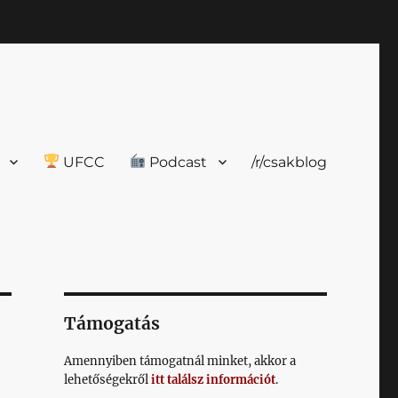
UFCC
Podcast
/r/csakblog
Támogatás
Amennyiben támogatnál minket, akkor a
lehetőségekről
itt találsz információt
.