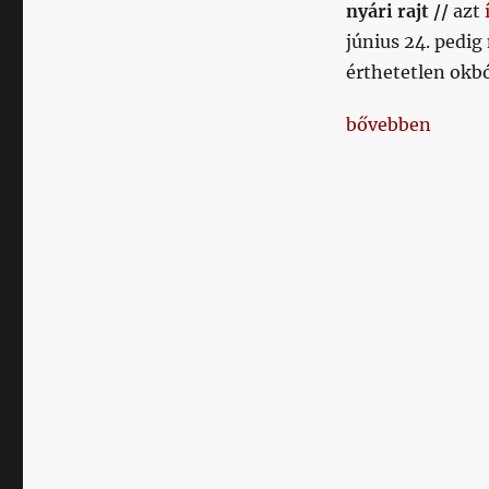
bejegyzéshez
nyári rajt //
azt
június 24. pedig
érthetetlen okb
„Hetikispest 20
bővebben