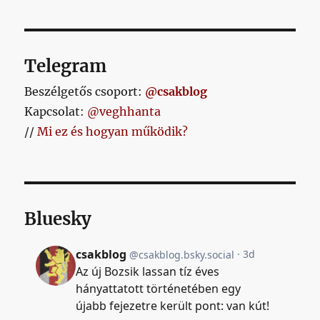
című
bejegyzéshez
Telegram
Beszélgetős csoport:
@csakblog
Kapcsolat:
@veghhanta
//
Mi ez és hogyan működik?
Bluesky