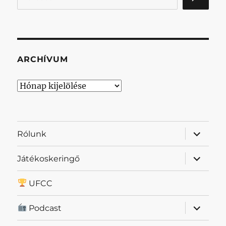
ARCHÍVUM
Archívum
almenü
Rólunk
szétnyit
almenü
Játékoskeringő
szétnyit
UFCC
almenü
Podcast
szétnyit