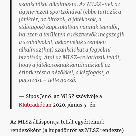
szankciókat alkalmazni. Az MLSZ-nek az
úgynevezett sportzónával (ebbe tartozik a
játéktér, az öltözők, a játékosok, a
stábtagok) kapcsolatban vannak teendői,
ha ezen a területen a résztvevők megszegik
a szabályokat, akkor velük szemben
alkalmaz(hat) szankciókat a fegyelmi
bizottság. Ami az MLSZ-re tartozik tehát,
hogy a játékosoknak kerülniük kell az
érintkezést a nézőkkel, a kézfogást, a
pacsizást – tette hozzá.
Sipos Jenő, az MLSZ szóvivője a
Klubrádióban
2020. június 5-én
Az MLSZ álláspontja tehát egyértelmű:
rendezőként (a kupadöntőt az MLSZ rendezte)