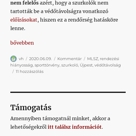
nem felelős
azért, hogy a szurkolók nem
tartották be a védőtávolságra vonatkozó
előírásokat
, hiszen ez a rendőrség hatásköre
lenne.
„Ahogy tanult kollégánk, illetve őseink tapasztalat
bővebben
Szerző
Közzétéve
Kategória
Címke
vh
2020.06.09.
Kommentár
MLSZ
,
rendezési
hiányosság
,
sporttörvény
,
szurkoló
,
Újpest
,
védőtávolság
Ahogy
11 hozzászólás
tanult
kollégánk,
illetve
őseink
tapasztalata
Támogatás
mondja:
sz*rnak,
Amennyiben támogatnál minket, akkor a
bajnak
lehetőségekről
itt találsz információt
.
sosincs
gazdája