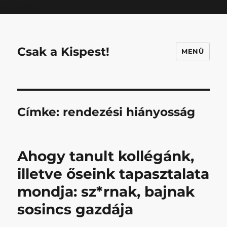
Mastodon
Csak a Kispest!
MENÜ
Címke:
rendezési hiányosság
Ahogy tanult kollégánk,
illetve őseink tapasztalata
mondja: sz*rnak, bajnak
sosincs gazdája