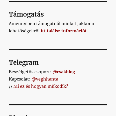
a
fiatalpercek
Támogatás
rettenetesen
életszerűtlen
Amennyiben támogatnál minket, akkor a
és
lehetőségekről
itt találsz információt
.
sporttól
idegen
szabályozására
című
bejegyzéshez
Telegram
Beszélgetős csoport:
@csakblog
Kapcsolat:
@veghhanta
//
Mi ez és hogyan működik?