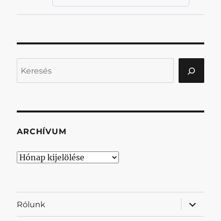
Keresés
ARCHÍVUM
Archívum
almenü
Rólunk
szétnyit