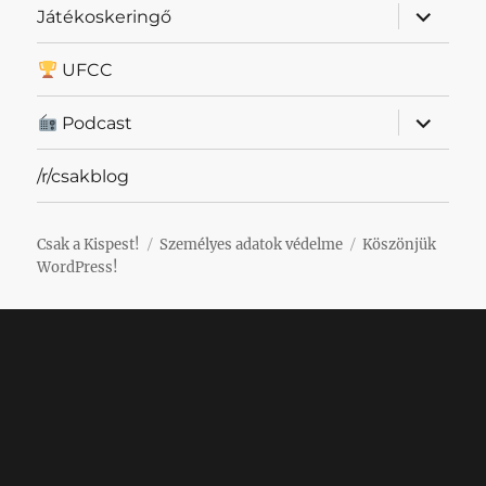
almenü
Játékoskeringő
szétnyit
UFCC
almenü
Podcast
szétnyit
/r/csakblog
Csak a Kispest!
Személyes adatok védelme
Köszönjük
WordPress!