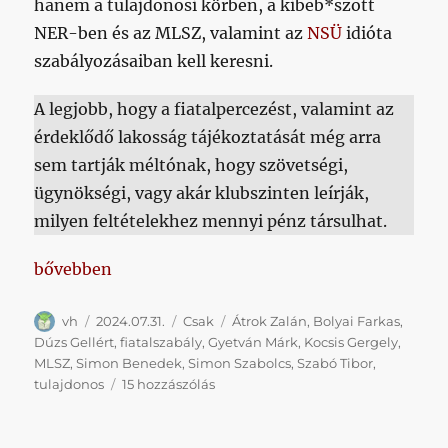
hanem a tulajdonosi körben, a kibeb*szott
NER-ben és az MLSZ, valamint az
NSÜ
idióta
szabályozásaiban kell keresni.
A legjobb, hogy a fiatalpercezést, valamint az
érdeklődő lakosság tájékoztatását még arra
sem tartják méltónak, hogy szövetségi,
ügynökségi, vagy akár klubszinten leírják,
milyen feltételekhez mennyi pénz társulhat.
„Dúzs kiöregedése fényesen rávilágít a fiatalpercek
bővebben
Szerző
Közzétéve
Kategória
Címke
vh
2024.07.31.
Csak
Átrok Zalán
,
Bolyai Farkas
,
Dúzs Gellért
,
fiatalszabály
,
Gyetván Márk
,
Kocsis Gergely
,
MLSZ
,
Simon Benedek
,
Simon Szabolcs
,
Szabó Tibor
,
Dúzs
tulajdonos
15 hozzászólás
kiöregedése
fényesen
rávilágít