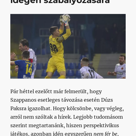
idegen szabályozására
Pár héttel ezelőtt már felmerült, hogy
Szappanos esetleges távozása esetén Dúzs
Paksra igazolhat. Hogy kölcsönbe, vagy végleg,
arról nem szóltak a hírek. Legjobb tudomásom
szerint megtartanánk, hiszen perspektivikus
játékos, azonban idén egyszerűen
nem fér
be
,