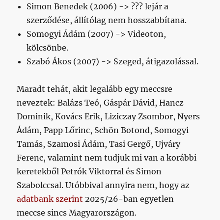
Simon Benedek (2006) -> ??? lejár a
szerződése, állítólag nem hosszabbítana.
Somogyi Ádám (2007) -> Videoton,
kölcsönbe.
Szabó Ákos (2007) -> Szeged, átigazolással.
Maradt tehát, akit legalább egy meccsre
neveztek: Balázs Teó, Gáspár Dávid, Hancz
Dominik, Kovács Erik, Liziczay Zsombor, Nyers
Ádám, Papp Lőrinc, Schön Botond, Somogyi
Tamás, Szamosi Ádám, Tasi Gergő, Ujváry
Ferenc, valamint nem tudjuk mi van a korábbi
keretekből Petrók Viktorral és Simon
Szabolccsal. Utóbbival annyira nem, hogy az
adatbank szerint
2025/26-ban egyetlen
meccse sincs Magyarországon.