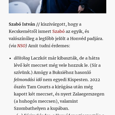
Szabó István //
kiszivárgott, hogy a
Kecskemétről ismert
Szabó
az egyik, és
valószínűleg a legfőbb jelölt a Honvéd padjára.
(via
NSO
)
Amit tudni érdemes:
állítólag
Laczkót már kibaszták, de a hátra
lévő két meccset még vele hozzuk le. (Sír a
szívünk.) Amúgy a Buksiéhoz hasonló
felmondási idő
nem egyedi Kispesten. 2022
őszén Tam Courts a kirúgása után még
kapott két meccset, és nyert Zalaegerszegen
(a huhogós meccsen), valamint
Szombathelyen a kupában.