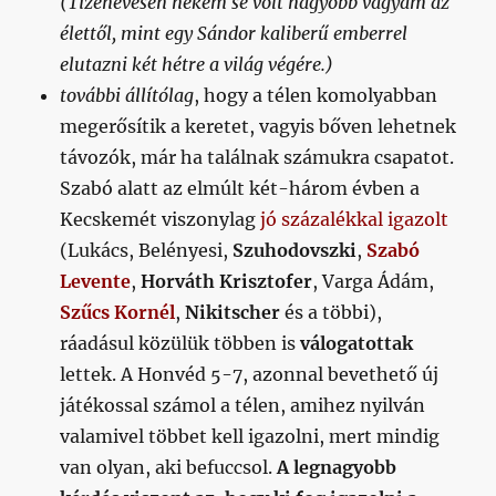
(Tizenévesen nekem se volt nagyobb vágyam az
élettől, mint egy Sándor kaliberű emberrel
elutazni két hétre a világ végére.)
további állítólag
, hogy a télen komolyabban
megerősítik a keretet, vagyis bőven lehetnek
távozók, már ha találnak számukra csapatot.
Szabó alatt az elmúlt két-három évben a
Kecskemét viszonylag
jó százalékkal igazolt
(Lukács, Belényesi,
Szuhodovszki
,
Szabó
Levente
,
Horváth Krisztofer
, Varga Ádám,
Szűcs Kornél
,
Nikitscher
és a többi),
ráadásul közülük többen is
válogatottak
lettek. A Honvéd 5-7, azonnal bevethető új
játékossal számol a télen, amihez nyilván
valamivel többet kell igazolni, mert mindig
van olyan, aki befuccsol.
A legnagyobb