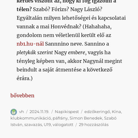
kérdés viszont az, hogy ki fog igazolni a
télen?
Szabó? Fórizs? Nagy László?
Egyáltalán milyen lehetőségei és kapcsolatai
vannak a mai Honvédnak? (Hahahaha,
gondolom nem véletlenül került elő az
nb1.hu-nál
Sannnino neve. Sannino a
pletykák szerint
Nagy
embere
, vagyis ha
tényleg képben van, akkor Nagynál megint
beindult a saját átmentése a következő
érára.)
„Napikispest 2024/11/19”
bővebben
Szerző
Közzétéve
Kategória
Címke
vh
2024.11.19.
Napikispest
edzőkeringő
,
Kína
,
klubkommunikáció
,
páfrány
,
Simon Benedek
,
Szabó
Napikispest
István
,
szavazás
,
U19
,
válogatott
29 hozzászólás
2024/11/19
című