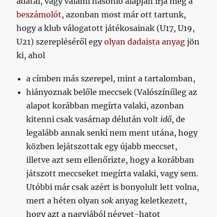
adatai, vagy valami hasonló alapján írja meg a
beszámolót
, azonban most már ott tartunk,
hogy a klub válogatott játékosainak (U17, U19,
U21) szerepléséről egy
olyan dadaista anyag
jön
ki, ahol
a címben más szerepel, mint a tartalomban,
hiányoznak belőle meccsek (Valószínűleg az
alapot korábban megírta valaki, azonban
kitenni csak vasárnap délután volt
idő
, de
legalább annak senki nem ment utána, hogy
közben lejátszottak egy újabb meccset,
illetve azt sem ellenőrizte, hogy a korábban
játszott meccseket megírta valaki, vagy sem.
Utóbbi már csak azért is bonyolult lett volna,
mert a héten olyan
sok
anyag keletkezett,
hogy azt a nagyjából négyet-hatot