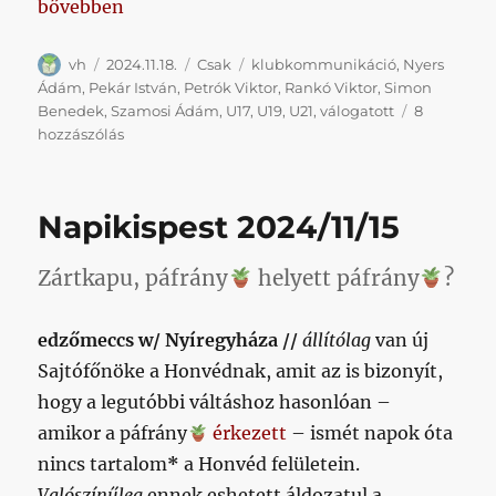
„Nem állítom, hogy utoljára, de megint szeretnén
bővebben
Szerző
Közzétéve
Kategória
Címke
vh
2024.11.18.
Csak
klubkommunikáció
,
Nyers
Ádám
,
Pekár István
,
Petrók Viktor
,
Rankó Viktor
,
Simon
Benedek
,
Szamosi Ádám
,
U17
,
U19
,
U21
,
válogatott
8
Nem
hozzászólás
állítom,
hogy
utoljára,
Napikispest 2024/11/15
de
megint
szeretnénk
Zártkapu, páfrány
helyett páfrány
?
szólni,
hogy
edzőmeccs w/ Nyíregyháza //
állítólag
van új
így
nem
Sajtófőnöke a Honvédnak, amit az is bizonyít,
lehet
hogy a legutóbbi váltáshoz hasonlóan –
kommunikálni
amikor a páfrány
érkezett
– ismét napok óta
egy
Honvéd
nincs tartalom
*
a Honvéd felületein.
nevében
Valószínűleg
ennek eshetett áldozatul a