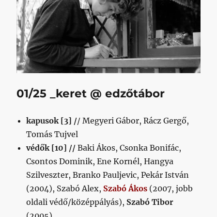
01/25 _keret @ edzőtábor
kapusok [3] /
/ Megyeri Gábor, Rácz Gergő,
Tomás Tujvel
védők [10] //
Baki Ákos, Csonka Bonifác,
Csontos Dominik, Ene Kornél, Hangya
Szilveszter, Branko Pauljevic, Pekár István
(2004), Szabó Alex,
Szabó Ákos
(2007, jobb
oldali védő/középpályás),
Szabó Tibor
(2005)