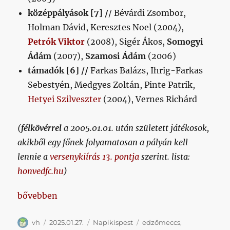
középpályások [7] /
/ Bévárdi Zsombor,
Holman Dávid, Keresztes Noel (2004),
Petrók Viktor
(2008), Sigér Ákos,
Somogyi
Ádám
(2007),
Szamosi Ádám
(2006)
támadók [6] //
Farkas Balázs, Ihrig-Farkas
Sebestyén, Medgyes Zoltán, Pinte Patrik,
Hetyei Szilveszter
(2004), Vernes Richárd
(
félkövérrel
a 2005.01.01. után született játékosok,
akikből egy főnek folyamatosan a pályán kell
lennie a
versenykiírás 13. pontja
szerint. lista:
honvedfc.hu
)
„Párnapikispest 2025/01/27”
bővebben
Szerző
Közzétéve
Kategória
Címke
vh
2025.01.27.
Napikispest
edzőmeccs
,