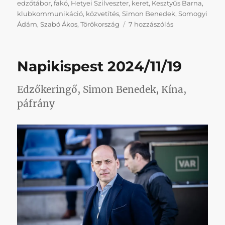
edzőtábor
,
fakó
,
Hetyei Szilveszter
,
keret
,
Kesztyűs Barna
,
klubkommunikáció
,
közvetítés
,
Simon Benedek
,
Somogyi
Párnapikispest
Ádám
,
Szabó Ákos
,
Törökország
7 hozzászólás
2025/01/27
című
bejegyzéshez
Napikispest 2024/11/19
Edzőkeringő, Simon Benedek, Kína,
páfrány