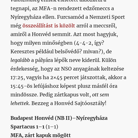
című
tegnapi, az MFA-n rendezett edzőmeccs a
bejegyzéshez
Nyíregyháza ellen. Furcsamód a Nemzeti Sport
még
összeállítást is közölt
arról a meccsről,
amiről a Honvéd semmit. Azt most hagyjuk,
hogy milyen minőségben (4-4-2, így?
Keresztes például belsővédő? mivan?), de
legalább
a pályára lépők neve kiderül. Külön
érdekesség, hogy az NSO anyagának keltezése
17:25, vagyis ha 2×45 percet játszottak, akkor a
15:45-ös lefújáshoz képest plusz másfél óra
mindössze. Pedig zártkapus volt,
ott sem
lehettek
. Bezzeg a Honvéd Sajtóosztály!
Budapest Honvéd (NB II)–Nyíregyháza
Spartacus 1–1
(1–1)
MFA, zárt kapuk mögött