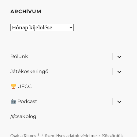
ARCHÍVUM
Archívum
almenü
Rólunk
szétnyit
almenü
Játékoskeringő
szétnyit
UFCC
almenü
Podcast
szétnyit
/r/csakblog
Csak a Kispest!
Személyes adatok védelme
Köszönjük