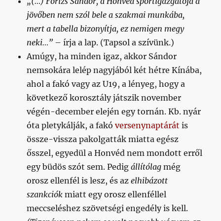
„(…) Fórizs Sándor, a Honvéd sportigazgatója a
jövőben nem szól bele a szakmai munkába,
mert a tabella bizonyítja, ez nemigen megy
neki…”
– írja a lap. (Tapsol a szívünk.)
Amúgy, ha minden igaz, akkor Sándor
nemsokára lelép nagyjából két hétre Kínába,
ahol a fakó vagy az U19, a lényeg, hogy a
következő korosztály játszik november
végén-december elején egy tornán. Kb. nyár
óta pletykálják, a fakó
versenynaptárát
is
össze-vissza pakolgatták miatta egész
ősszel, egyedül a Honvéd nem mondott erről
egy büdös szót sem. Pedig
állítólag
még
orosz ellenfél is lesz, és az
elhibázott
szankciók
miatt egy orosz ellenféllel
meccseléshez szövetségi engedély is kell.