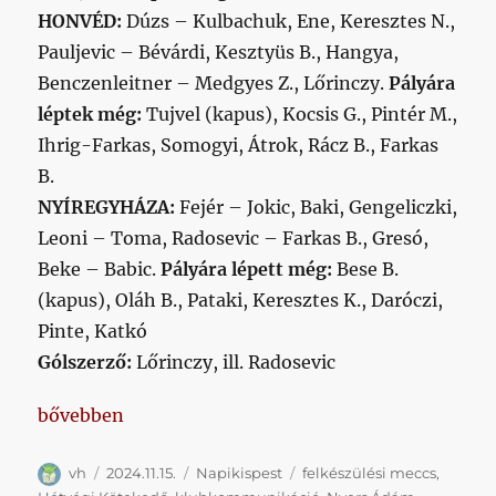
HONVÉD:
Dúzs – Kulbachuk, Ene, Keresztes N.,
Pauljevic – Bévárdi, Kesztyüs B., Hangya,
Benczenleitner – Medgyes Z., Lőrinczy.
Pályára
léptek még:
Tujvel (kapus), Kocsis G., Pintér M.,
Ihrig-Farkas, Somogyi, Átrok, Rácz B., Farkas
B.
NYÍREGYHÁZA:
Fejér – Jokic, Baki, Gengeliczki,
Leoni – Toma, Radosevic – Farkas B., Gresó,
Beke – Babic.
Pályára lépett még:
Bese B.
(kapus), Oláh B., Pataki, Keresztes K., Daróczi,
Pinte, Katkó
Gólszerző:
Lőrinczy, ill. Radosevic
„Napikispest 2024/11/15”
bővebben
Szerző
Közzétéve
Kategória
Címke
vh
2024.11.15.
Napikispest
felkészülési meccs
,