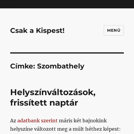
Mastodon
Csak a Kispest!
MENÜ
Címke:
Szombathely
Helyszínváltozások,
frissített naptár
Az
adatbank szerint
máris két bajnokink
helyszíne változott meg a múlt héthez képest: