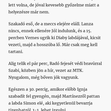
lett volna, de jóval kevesebb győzelme miatt a
helyezésre már nem.
Szakadó eső, de a meccs elejére eláll. Lanza
nincs, ennek ellenére Jól indulunk, és a 15.
percben Vernes ugrik ki Diaby labdájával, kicsit
vezeti, majd a hosszúba lő. Már csak meg kell
tartani.
Alig telik el pár perc, Radó fejesét védi bravúrral
Szabi, közben jön a hír, vezet az MTK.
Nyugalom, még bőven jók vagyunk.
Egészen a 30. percig, amikor előbb Ignja
szabadít fel gyengén, majd Martínezről pattan
a labda Simon elé, aki kegyetlenül bevarrja
tizenhatról. 1-1, lehet izgulni.