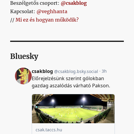
Beszélgetős csoport:
@csakblog
Kapcsolat:
@veghhanta
//
Mi ez és hogyan működik?
Bluesky