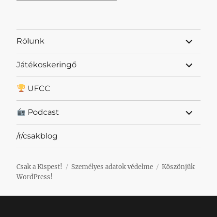
almenü
Rólunk
szétnyit
almenü
Játékoskeringő
szétnyit
UFCC
almenü
Podcast
szétnyit
/r/csakblog
Csak a Kispest!
Személyes adatok védelme
Köszönjük
WordPress!