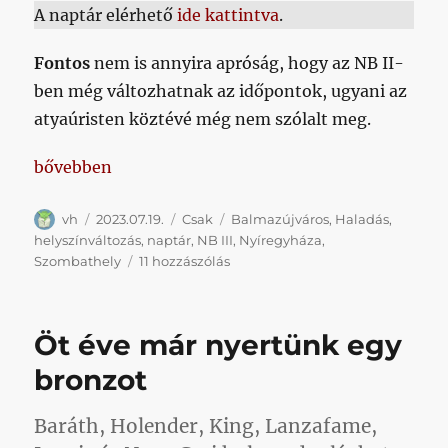
A naptár elérhető
ide kattintva
.
Fontos
nem is annyira apróság, hogy az NB II-
ben még változhatnak az időpontok, ugyani az
atyaúristen köztévé még nem szólalt meg.
„Helyszínváltozások, frissített naptár”
bővebben
Szerző
Közzétéve
Kategória
Címke
vh
2023.07.19.
Csak
Balmazújváros
,
Haladás
,
helyszínváltozás
,
naptár
,
NB III
,
Nyíregyháza
,
Helyszínváltozások,
Szombathely
11 hozzászólás
frissített
naptár
című
Öt éve már nyertünk egy
bejegyzéshez
bronzot
Baráth, Holender, King, Lanzafame,