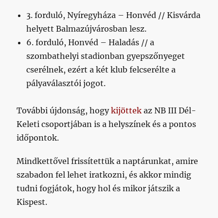
3. forduló, Nyíregyháza – Honvéd // Kisvárda
helyett Balmazújvárosban lesz.
6. forduló, Honvéd – Haladás // a
szombathelyi stadionban gyepszőnyeget
cserélnek, ezért a két klub felcserélte a
pályaválasztói jogot.
További újdonság, hogy
kijöttek
az NB III Dél-
Keleti csoportjában is a helyszínek és a pontos
időpontok.
Mindkettővel frissítettük a naptárunkat, amire
szabadon fel lehet iratkozni, és akkor mindig
tudni fogjátok, hogy hol és mikor játszik a
Kispest.