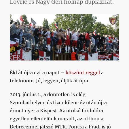
Lovric és Nagy Geri holnap duplázhat.
Éld át újra ezt a napot –
köszönt reggel
a
telefonom. Jó, legyen, éljük át újra.
2013. június 1., a döntetlen is elég
Szombathelyen és tizenkilenc év után újra
érmet nyer a Kispest. Az utolsó fordulóra
egyetlen ellenfelünk maradt, az otthon a
Debrecennel játszó MTK. Pontra a Fradi is jó