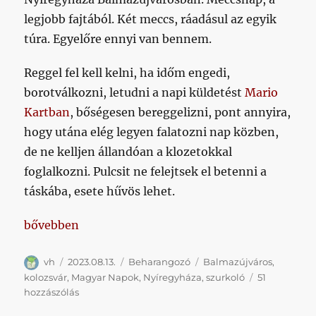
legjobb fajtából. Két meccs, ráadásul az egyik
túra. Egyelőre ennyi van bennem.
Reggel fel kell kelni, ha időm engedi,
borotválkozni, letudni a napi küldetést
Mario
Kartban
, bőségesen bereggelizni, pont annyira,
hogy utána elég legyen falatozni nap közben,
de ne kelljen állandóan a klozetokkal
foglalkozni. Pulcsit ne felejtsek el betenni a
táskába, esete hűvös lehet.
„Nem nagyon lesz értelmes poszt a Nyíregyháza elé
bővebben
Szerző
Közzétéve
Kategória
Címke
vh
2023.08.13.
Beharangozó
Balmazújváros
,
kolozsvár
,
Magyar Napok
,
Nyíregyháza
,
szurkoló
51
Nem
hozzászólás
nagyon