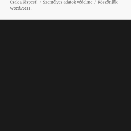
Csak a Kispest!
Személyes adatok védelme
Köszönjük
WordPress!