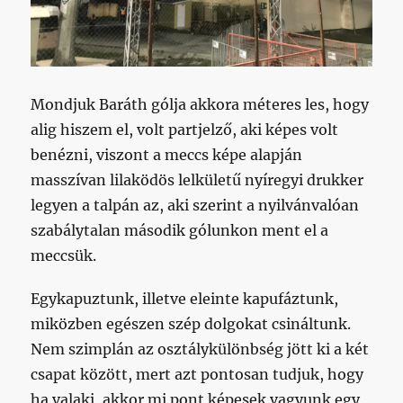
Mondjuk Baráth gólja akkora méteres les, hogy
alig hiszem el, volt partjelző, aki képes volt
benézni, viszont a meccs képe alapján
masszívan lilaködös lelkületű nyíregyi drukker
legyen a talpán az, aki szerint a nyilvánvalóan
szabálytalan második gólunkon ment el a
meccsük.
Egykapuztunk, illetve eleinte kapufáztunk,
miközben egészen szép dolgokat csináltunk.
Nem szimplán az osztálykülönbség jött ki a két
csapat között, mert azt pontosan tudjuk, hogy
ha valaki, akkor mi pont képesek vagyunk egy