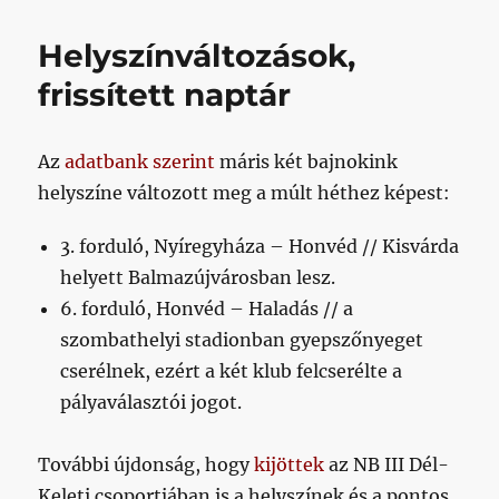
lesz
értelmes
Helyszínváltozások,
poszt
a
frissített naptár
Nyíregyháza
elé
című
Az
adatbank szerint
máris két bajnokink
bejegyzéshez
helyszíne változott meg a múlt héthez képest:
3. forduló, Nyíregyháza – Honvéd // Kisvárda
helyett Balmazújvárosban lesz.
6. forduló, Honvéd – Haladás // a
szombathelyi stadionban gyepszőnyeget
cserélnek, ezért a két klub felcserélte a
pályaválasztói jogot.
További újdonság, hogy
kijöttek
az NB III Dél-
Keleti csoportjában is a helyszínek és a pontos