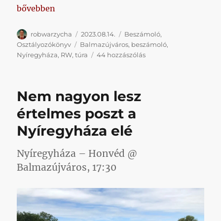
„Merre tartunk?”
bővebben
Szerző
Közzétéve
Kategória
robwarzycha
2023.08.14.
Beszámoló
,
Címke
Osztályozókönyv
Balmazújváros
,
beszámoló
,
Merre
Nyíregyháza
,
RW
,
túra
44 hozzászólás
tartunk?
című
bejegyzéshez
Nem nagyon lesz
értelmes poszt a
Nyíregyháza elé
Nyíregyháza – Honvéd @
Balmazújváros, 17:30