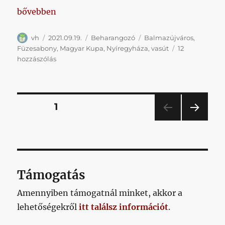
„Újváros, legenda, spórolás”
bővebben
Szerző
Közzétéve
Kategória
Címke
vh
2021.09.19.
Beharangozó
Balmazújváros
,
Füzesabony
,
Magyar Kupa
,
Nyíregyháza
,
vasút
12
Újváros,
hozzászólás
legenda,
spórolás
című
bejegyzéshez
Bejegyzések
OLDAL
1
KÖV
lapozása
ETKE
ZŐ
OLD
AL
Támogatás
Amennyiben támogatnál minket, akkor a
lehetőségekről
itt találsz információt
.