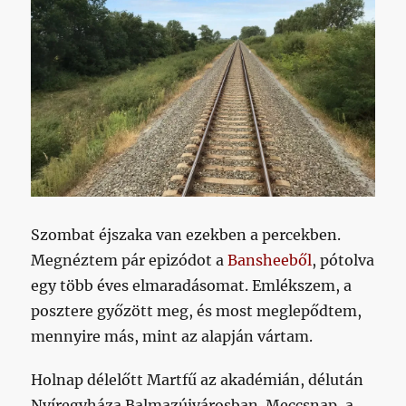
Szombat éjszaka van ezekben a percekben.
Megnéztem pár epizódot a
Bansheeből
, pótolva
egy több éves elmaradásomat. Emlékszem, a
posztere győzött meg, és most meglepődtem,
mennyire más, mint az alapján vártam.
Holnap délelőtt Martfű az akadémián, délután
Nyíregyháza Balmazújvárosban. Meccsnap, a