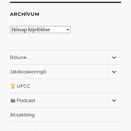
ARCHÍVUM
Archívum
almenü
Rólunk
szétnyit
almenü
Játékoskeringő
szétnyit
UFCC
almenü
Podcast
szétnyit
/r/csakblog