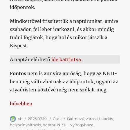
időpontok.
Mindkettővel frissítettük a naptárunkat, amire
szabadon fel lehet iratkozni, és akkor mindig
tudni fogjátok, hogy hol és mikor játszik a
Kispest.
A naptár elérhető
ide kattintva
.
Fontos
nem is annyira apróság, hogy az NB II-
ben még változhatnak az időpontok, ugyani az
atyaúristen köztévé még nem szólalt meg.
„Helyszínváltozások, frissített naptár”
bővebben
Szerző
Közzétéve
Kategória
Címke
vh
2023.07.19.
Csak
Balmazújváros
,
Haladás
,
helyszínváltozás
,
naptár
,
NB III
,
Nyíregyháza
,