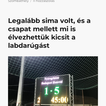
Helyszínváltozások,
Szombathely
11 hozzászólás
frissített
naptár
című
Legalább sima volt, és a
bejegyzéshez
csapat mellett mi is
élvezhettük kicsit a
labdarúgást