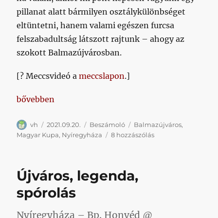
pillanat alatt bármilyen osztálykülönbséget
eltüntetni, hanem valami egészen furcsa
felszabadultság látszott rajtunk – ahogy az
szokott Balmazújvárosban.
[? Meccsvideó a
meccslapon
.]
„Legalább sima volt, és a csapat mellett mi is élvezh
bővebben
Szerző
Közzétéve
Kategória
Címke
vh
2021.09.20.
Beszámoló
Balmazújváros
,
Legalább
Magyar Kupa
,
Nyíregyháza
8 hozzászólás
sima
volt,
és
Újváros, legenda,
a
csapat
spórolás
mellett
mi
Nyíregyháza – Bp. Honvéd @
is