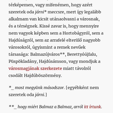
térképemen, vagy mifenémen, hogy azért
szeretek oda
járni
* meccsre, mert így legalább
alkalmam van kicsit utánaolvasni a városnak,
és a térségnek. Kissé zavar is, hogy mennyire
nem vagyok képben sem a Hortobágyról, sem a
Hajdúságról, sem az arrafelé elterülő nagyobb
városokról, úgyismint a remek nevűek
társasága: Balmazújváros**, Berettyóújfalu,
Püspökladány, Hajdúsámson, vagy mondjuk a
városmagjának szerkezete
miatt távolról
csodált Hajdúböszörmény.
*_ most megyünk másodszor.
[egyébként nem
szeretek oda
járni.
]
**_ hogy miért Balmaz a Balmaz, arról
itt írtunk
.