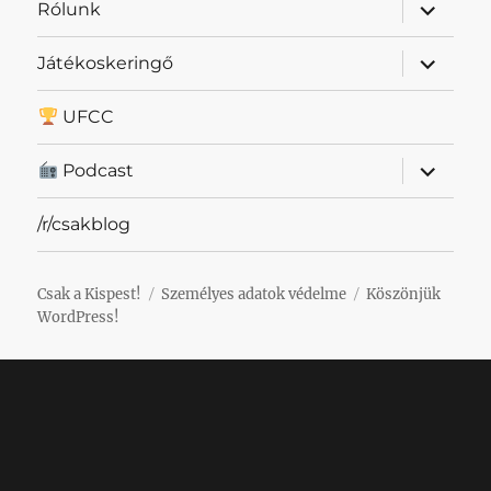
almenü
Rólunk
szétnyit
almenü
Játékoskeringő
szétnyit
UFCC
almenü
Podcast
szétnyit
/r/csakblog
Csak a Kispest!
Személyes adatok védelme
Köszönjük
WordPress!