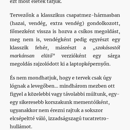
ezt most elétek tárjuk.
Tervezőnk a klasszikus csapatmez-hármasban
(hazai, vendég, extra vendég) gondolkozott,
főmezként vissza is hozva a csíkos megoldást,
meg nem is, vendégként pedig egyrészt egy
klasszik fehér, másrészt a „
szokásostól
markánsan elütő
” verzióként egy sárga
megoldás rajzolódott ki a laptopképernyőn.
És nem mondhatjuk, hogy e tervek csak úgy
lógnak a levegőben… mindhárom mezben ott
figyel a közelebbi vagy távolabbi múltunk, egy-
egy sikeresebb korszakunk mementóiként,
ugyanakkor nem érezni rajtuk a sokszor
elcsépeltté váló, izzadságszagú tucatretro-
hullámot.