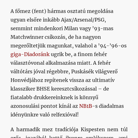
A főmez (fent) hármas osztatú megoldása
ugyan elsőre inkább Ajax/Arsenal/PSG,
semmint mindenkori Milan vagy ’93-mas
Matchwinner csíkozás, de ha nagyon
megerőltetjük magunkat, valahol a ’94-’96-os
giga-Diadoránk
ugrik be, a finom fehér
választóvonal alkalmazása miatt. A fehér
váltótárs jóval régebbre, Puskásék világverő
Honvédjához repítenek vissza az ultimatív
klassziker BHSE keresztcsíkozással – de
fiatalabb drukkereinknek is könnyű
azonosulási pontot kínál az
NB1B
-s diadalmas
idényünkre való relfexióval!
A harmadik mez tradíciója Kispesten nem túl