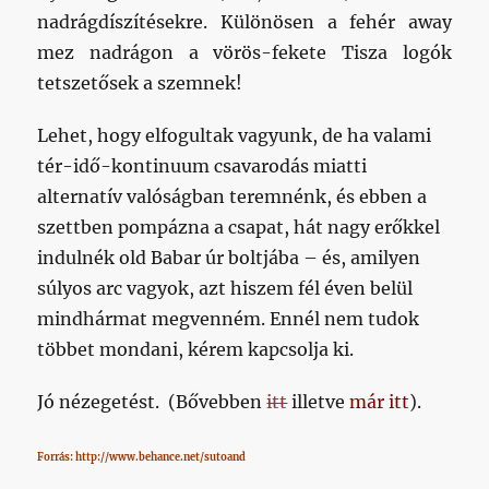
nadrágdíszítésekre. Különösen a fehér away
mez nadrágon a vörös-fekete Tisza logók
tetszetősek a szemnek!
Lehet, hogy elfogultak vagyunk, de ha valami
tér-idő-kontinuum csavarodás miatti
alternatív valóságban teremnénk, és ebben a
szettben pompázna a csapat, hát nagy erőkkel
indulnék old Babar úr boltjába – és, amilyen
súlyos arc vagyok, azt hiszem fél éven belül
mindhármat megvenném. Ennél nem tudok
többet mondani, kérem kapcsolja ki.
Jó nézegetést. (Bővebben
itt
illetve
már itt
).
Forrás: http://www.behance.net/sutoand