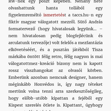
RW-nek egy poszt képében. Néhány hete
olvashattunk hanta tollából egy
figyelemreméltó
ismertetés
t a taccs.hu-n egy
fiktív magyar válogatott mezről. Sütő András
formatervező (hogy hivatalosak legyünk… –
nem hivatalosan pedig blogfejlécünk és
arculatunk tervezője) volt felelős a mezfantázia
elkövetéséért, és a pusztán játékból Tisza
márkába öntött félig retro, félig nagyon is mai
válogatottmez-kreáció bizony nem is kapott
rossz visszhangokat az olvasói körben.
Emberünk azonban nemcsak designer, hanem
méginkább Honvédos is, így nagy téteket
mertünk volna tenni arra szerkesztőségileg,
hogy előbb-utóbb kipattan a fejéből egy
Kispest szerelés ötlete is. Kipattant, úgyhogy