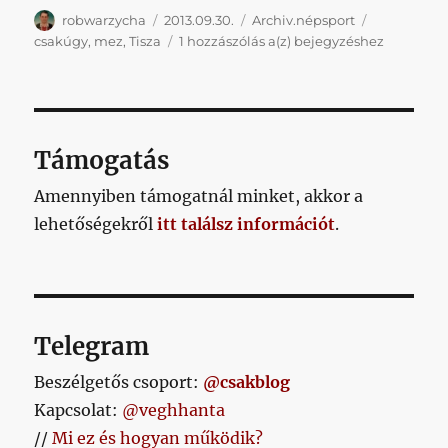
Szerző
Közzétéve
Kategória
Címke
robwarzycha
2013.09.30.
Archiv.népsport
Mezológia
csakúgy
,
mez
,
Tisza
1 hozzászólás a(z)
bejegyzéshez
3.
–
Tisz(t)a
sor
Támogatás
Amennyiben támogatnál minket, akkor a
lehetőségekről
itt találsz információt
.
Telegram
Beszélgetős csoport:
@csakblog
Kapcsolat:
@veghhanta
//
Mi ez és hogyan működik?