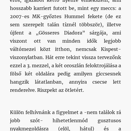
erős, igazából kettő ilyenre emlékszem, ami
hosszabb karriert futott be, mint egy meccs: a
2007-es MK-győztes Hummel fekete (de ez
sem szerepelt talán tíznél többször), illetve
újfent a „Gösseres Diadora” sárgája, ami
viszont ott van minden idők legjobb
váltómezei közt itthon, nemcsak Kispest-
viszonylatban. Hát erre tekint vissza tervezőnk
ezzel a 3. mezzel, a két oroszlán feloktrojálása a
fölső két oldalára pedig amilyen giccsesnek
hangzik látatlanban, annyira csecse lett
renderelve. Riszpekt az ötletért.
Külön felhívnánk a figyelmet a -nem találok rá
jobb szót- hihetetlenmód gusztusos
nyakmegoldásra (elöl, hátul) és a