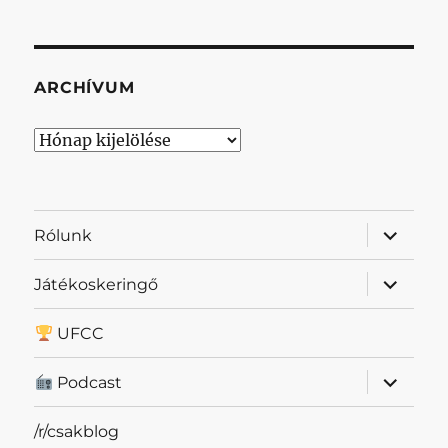
ARCHÍVUM
Archívum
almenü
Rólunk
szétnyit
almenü
Játékoskeringő
szétnyit
UFCC
almenü
Podcast
szétnyit
/r/csakblog