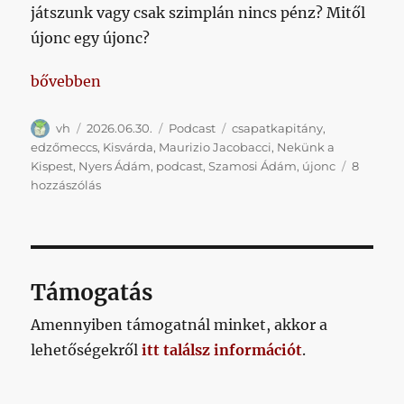
játszunk vagy csak szimplán nincs pénz? Mitől
újonc egy újonc?
„Nyári mindenféle, Nyers Ádám, újonc”
bővebben
Szerző
Közzétéve
Kategória
Címke
vh
2026.06.30.
Podcast
csapatkapitány
,
edzőmeccs
,
Kisvárda
,
Maurizio Jacobacci
,
Nekünk a
Kispest
,
Nyers Ádám
,
podcast
,
Szamosi Ádám
,
újonc
8
Nyári
hozzászólás
mindenféle,
Nyers
Ádám,
újonc
című
Támogatás
bejegyzéshez
Amennyiben támogatnál minket, akkor a
lehetőségekről
itt találsz információt
.