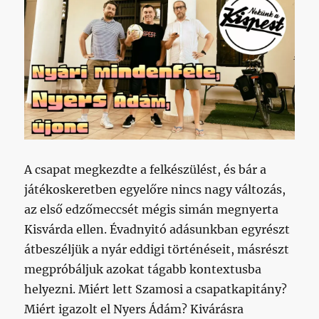
A csapat megkezdte a felkészülést, és bár a
játékoskeretben egyelőre nincs nagy változás,
az első edzőmeccsét mégis simán megnyerta
Kisvárda ellen. Évadnyitó adásunkban egyrészt
átbeszéljük a nyár eddigi történéseit, másrészt
megpróbáljuk azokat tágabb kontextusba
helyezni. Miért lett Szamosi a csapatkapitány?
Miért igazolt el Nyers Ádám? Kivárásra