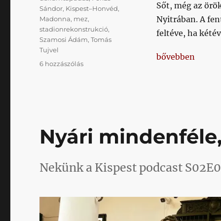
Sőt, még az örök
Sándor
,
Kispest–Honvéd
,
Nyitrában. A fen
Madonna
,
mez
,
stadionrekonstrukció
,
feltéve, ha kété
Szamosi Ádám
,
Tomás
Tujvel
„Kispest–Honvéd
bővebben
Kispest–
6 hozzászólás
Honvéd,
2003,
fekete
mez,
csapatkapitány,
dallam
Nyári mindenféle
című
bejegyzéshez
Nekünk a Kispest podcast S02E0