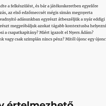
te a felkészülést, és bár a játékoskeretben egyelőre
ozás, az első edzőmeccsét mégis simán megnyerta
Évadnyitó adásunkban egyrészt átbeszéljük a nyár eddigi
srészt megpróbáljuk azokat tágabb kontextusba helyezni
si a csapatkapitány? Miért igazolt el Nyers Ádám?
nk vagy csak szimplán nincs pénz? Mitől újonc egy újonc
le, Nyers Ádám, újonc”
y értelmezhető