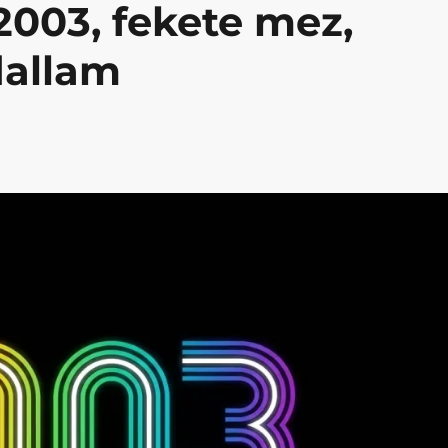
2003, fekete mez,
dallam