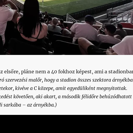
z elsőre, pláne nem a 40 fokhoz képest, ami a stadionba
ró szervezési malőr, hogy a stadion összes szektora árnyékb
etekor, kivéve a C közepe, amit egyedüliként megnyitottak.
edést követően, aki akart, a második félidőre behúzódhatott
li sarkába – az árnyékba.)