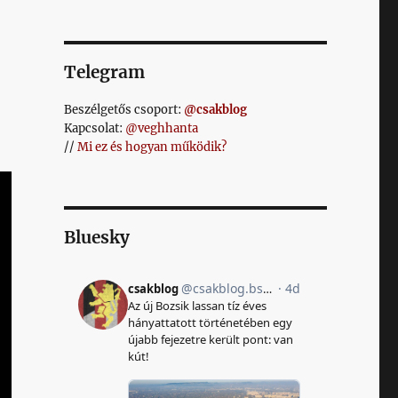
Telegram
Beszélgetős csoport:
@csakblog
Kapcsolat:
@veghhanta
//
Mi ez és hogyan működik?
Bluesky