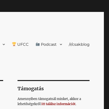
UFCC
Podcast
/r/csakblog
Támogatás
Amennyiben támogatnál minket, akkor a
lehetőségekről
itt találsz információt
.