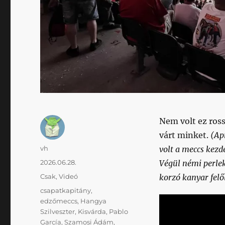
Nem volt ez ross
várt minket.
(Ap
Szerző
vh
volt a meccs kezd
Közzétéve
2026.06.28.
Végül némi perlek
Kategória
Csak
,
Videó
korzó kanyar felő
Címke
csapatkapitány
,
edzőmeccs
,
Hangya
Szilveszter
,
Kisvárda
,
Pablo
García
,
Szamosi Ádám
,