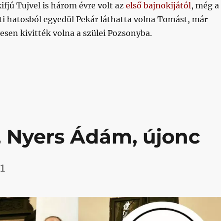
ifjú Tujvel is három évre volt az
első bajnokijától
, még a
ti hatosból egyedül Pekár láthatta volna Tomást, már
vesen kivitték volna a szülei Pozsonyba.
, 2003, fekete mez, csapatkapitány, dallam”
, Nyers Ádám, újonc
1