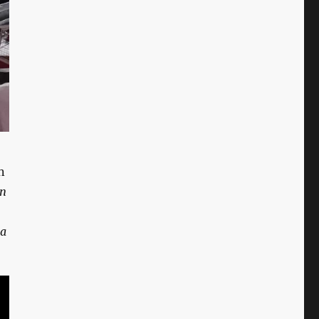
n
an
 a