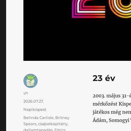
23 év
Szerző
vh
2003. május 31-
Közzétéve
2026.07.27.
mérkőzést Kispe
Kategória
Napikispest
játékos még nem
Címke
Belinda Carlisle
,
Britney
Ádám, Somogyi 
Spears
,
csapatkapitány
,
dallamtapadás
,
Fórizs