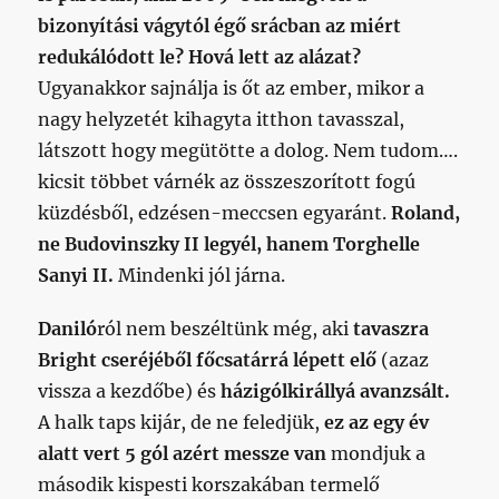
bizonyítási vágytól égő srácban az miért
redukálódott le? Hová lett az alázat?
Ugyanakkor sajnálja is őt az ember, mikor a
nagy helyzetét kihagyta itthon tavasszal,
látszott hogy megütötte a dolog. Nem tudom….
kicsit többet várnék az összeszorított fogú
küzdésből, edzésen-meccsen egyaránt.
Roland,
ne Budovinszky II legyél, hanem Torghelle
Sanyi II.
Mindenki jól járna.
Daniló
ról nem beszéltünk még, aki
tavaszra
Bright cseréjéből főcsatárrá lépett elő
(azaz
vissza a kezdőbe) és
házigólkirállyá avanzsált.
A halk taps kijár, de ne feledjük,
ez az egy év
alatt vert 5 gól azért messze van
mondjuk a
második kispesti korszakában termelő