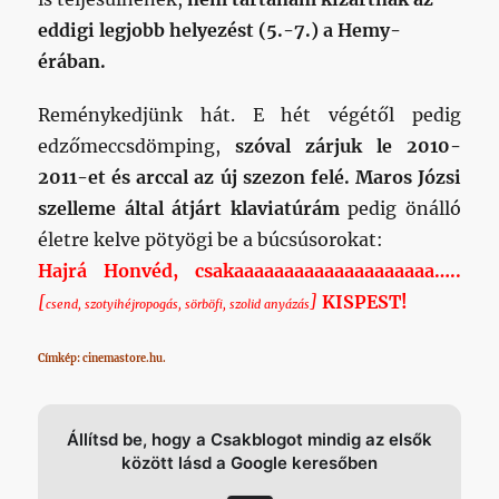
eddigi legjobb helyezést (5.-7.) a Hemy-
érában.
Reménykedjünk hát. E hét végétől pedig
edzőmeccsdömping,
szóval zárjuk le 2010-
2011-et és arccal az új szezon felé. Maros Józsi
szelleme által átjárt klaviatúrám
pedig önálló
életre kelve pötyögi be a búcsúsorokat:
Hajrá Honvéd, csakaaaaaaaaaaaaaaaaaaaa…..
[
]
KISPEST!
csend, szotyihéjropogás, sörböfi, szolid anyázás
Címkép: cinemastore.hu.
Állítsd be, hogy a Csakblogot mindig az elsők
között lásd a Google keresőben