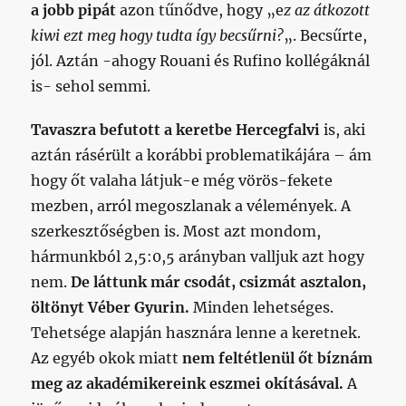
a jobb pipát
azon tűnődve, hogy „e
z az átkozott
kiwi ezt meg hogy tudta így becsűrni?
„. Becsűrte,
jól. Aztán -ahogy Rouani és Rufino kollégáknál
is- sehol semmi.
Tavaszra befutott a keretbe Hercegfalvi
is, aki
aztán rásérült a korábbi problematikájára – ám
hogy őt valaha látjuk-e még vörös-fekete
mezben, arról megoszlanak a vélemények. A
szerkesztőségben is. Most azt mondom,
hármunkból 2,5:0,5 arányban valljuk azt hogy
nem.
De láttunk már csodát, csizmát asztalon,
öltönyt Véber Gyurin.
Minden lehetséges.
Tehetsége alapján hasznára lenne a keretnek.
Az egyéb okok miatt
nem feltétlenül őt bíznám
meg az akadémikereink eszmei okításával.
A