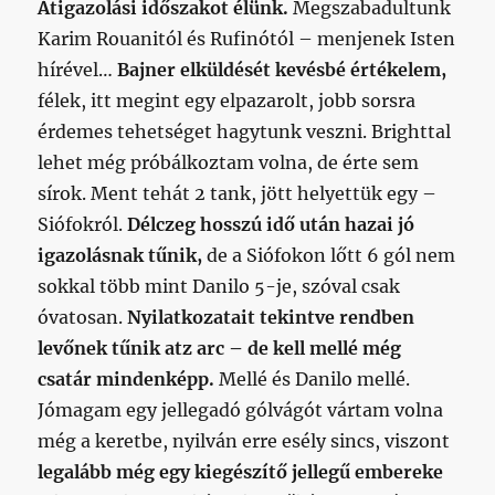
Átigazolási időszakot élünk.
Megszabadultunk
Karim Rouanitól és Rufinótól – menjenek Isten
hírével…
Bajner elküldését kevésbé értékelem,
félek, itt megint egy elpazarolt, jobb sorsra
érdemes tehetséget hagytunk veszni. Brighttal
lehet még próbálkoztam volna, de érte sem
sírok.
Ment tehát 2 tank, jött helyettük egy –
Siófokról.
Délczeg hosszú idő után hazai jó
igazolásnak tűnik,
de a Siófokon lőtt 6 gól nem
sokkal több mint Danilo 5-je, szóval csak
óvatosan.
Nyilatkozatait tekintve rendben
levőnek tűnik atz arc – de kell mellé még
csatár mindenképp.
Mellé és Danilo mellé.
Jómagam egy jellegadó gólvágót vártam volna
még a keretbe, nyilván erre esély sincs, viszont
legalább még egy kiegészítő jellegű embereke