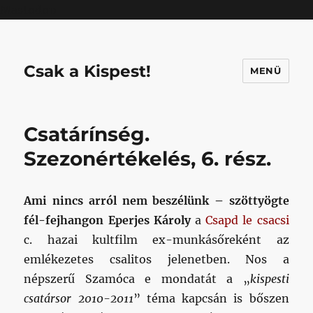
Mastodon
Csak a Kispest!
MENÜ
Csatárínség.
Szezonértékelés, 6. rész.
Ami nincs arról nem beszélünk – szöttyögte
fél-fejhangon Eperjes Károly
a
Csapd le csacsi
c. hazai kultfilm ex-munkásőreként az
emlékezetes csalitos jelenetben. Nos a
népszerű Szamóca e mondatát a „
kispesti
csatársor 2010-2011
” téma kapcsán is bőszen