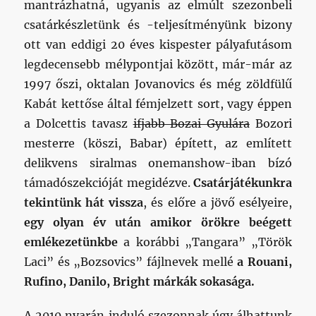
mantrázhatná, ugyanis az elmúlt szezonbeli
csatárkészletünk és -teljesítményünk bizony
ott van eddigi 20 éves kispester pályafutásom
legdecensebb mélypontjai között, már-már az
1997 őszi, oktalan Jovanovics és még zöldfülű
Kabát kettőse által fémjelzett sort, vagy éppen
a Dolcettis tavasz
ifjabb Bozai Gyulára
Bozori
mesterre (köszi, Babar) épített, az említett
delikvens siralmas onemanshow-iban bízó
támadószekcióját megidézve.
Csatárjátékunkra
tekintünk hát vissza
, és előre a jövő esélyeire,
egy olyan év után amikor örökre beégett
emlékezetünkbe
a korábbi „Tangara” „Török
Laci” és „Bozsovics” fájlnevek mellé
a Rouani,
Rufino, Danilo, Bright márkák sokasága.
A 2010 nyarán induló szezonnak úgy álhattunk