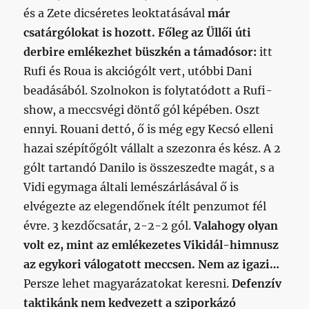
és a Zete dicséretes leoktatásával
már
csatárgólokat is hozott.
Főleg az Üllői úti
derbire emlékezhet büszkén a támadósor:
itt
Rufi és Roua is akciógólt vert, utóbbi Dani
beadásából. Szolnokon is folytatódott a Rufi-
show, a meccsvégi döntő gól képében. Oszt
ennyi. Rouani dettó, ő is még egy Kecsó elleni
hazai szépítőgólt vállalt a szezonra és kész. A 2
gólt tartandó Danilo is összeszedte magát, s a
Vidi egymaga általi lemészárlásával ő is
elvégezte az elegendőnek ítélt penzumot fél
évre. 3 kezdőcsatár, 2-2-2 gól.
Valahogy olyan
volt ez, mint az emlékezetes Vikidál-himnusz
az egykori válogatott meccsen. Nem az igazi…
Persze lehet magyarázatokat keresni.
Defenzív
taktikánk nem kedvezett a sziporkázó