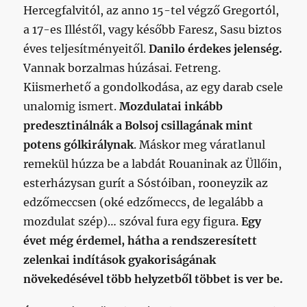
Hercegfalvitól, az anno 15-tel végző Gregortól,
a 17-es Illéstől, vagy később Faresz, Sasu biztos
éves teljesítményeitől.
Danilo érdekes jelenség.
Vannak borzalmas húzásai. Fetreng.
Kiismerhető a gondolkodása, az egy darab csele
unalomig ismert.
Mozdulatai inkább
predesztinálnák a Bolsoj csillagának mint
potens gólkirálynak
. Máskor meg váratlanul
remekül húzza be a labdát Rouaninak az Üllőin,
esterházysan gurít a Sóstóiban, rooneyzik az
edzőmeccsen (oké edzőmeccs, de legalább a
mozdulat szép)… szóval fura egy figura.
Egy
évet még érdemel, hátha a rendszeresített
zelenkai indítások gyakoriságának
növekedésével több helyzetből többet is ver be.