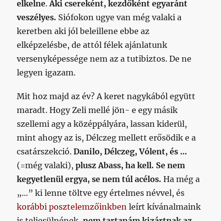
elkelne
.
Aki csereként, kezdőként egyaránt
veszélyes.
Siófokon ugye van még valaki a
keretben aki jól beleillene ebbe az
elképzelésbe, de attól félek ajánlatunk
versenyképessége nem az a tutibiztos. De ne
legyen igazam.
Mit hoz majd az év? A keret nagykából együtt
maradt. Hogy Zeli mellé jön- e egy másik
szellemi agy a középpályára, lassan kiderül,
mint ahogy az is, Délczeg mellett erősödik e a
csatárszekció.
Danilo, Délczeg, Vólent, és …
(=még valaki),
plusz Abass, ha kell. Se nem
kegyetlenül ergya, se nem túl acélos.
Ha még a
„…” ki lenne töltve egy értelmes névvel, és
korábbi posztelemzőinkben
leírt kívánalmaink
is teljesülnének,
nem tartanám kizártnak az