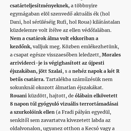
csatárteljesítményeknek,
a többnyire
egymágaban elöl szenvedő aktuális ék (hol
Dani, hol sérüléséig Rufi, hol Roua) kilátástalan
küzdelemre volt ítélve az ellen védőfalában.
Nem a csatárok álma volt ekkoriban a
kezdőnk,
valljuk meg. Közben emlékezhetünk,
a csapat egésze visszaesőben leledzett,
Morales
arrividerci-je is végighasított az újpesti
éjszakában, jött Szalai
, s a
nehéz napok a két R
betűs csatárra.
Tartalékba száműzésük nem
sokunknál okozott álmatlan éjszakákat.
Rouani
küzdött, hajtott, de
ólábain elkövetett
8 napon túl gyógyuló vizuális terrortámadásai
a szurkolóink ellen
(a Fradi pályán egyedül,
senkitől sem zavartatva kivezetett labda az
oldalvonalon, ugyanez otthon a Kecsó vagy a