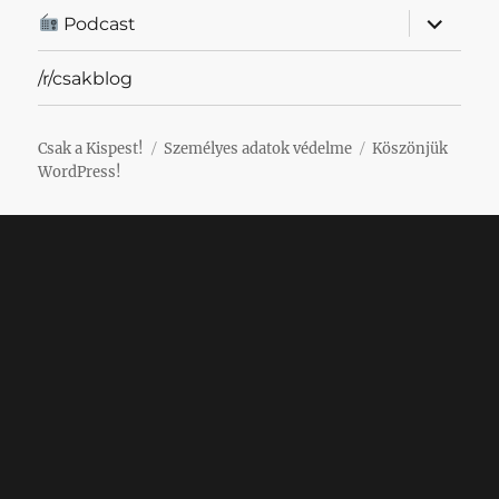
almenü
Podcast
szétnyit
/r/csakblog
Csak a Kispest!
Személyes adatok védelme
Köszönjük
WordPress!