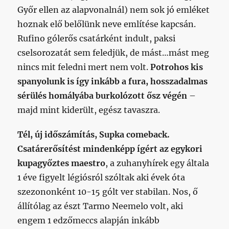
Győr ellen az alapvonalnál) nem sok jó emléket
hoznak elő belőlünk neve említése kapcsán.
Rufino gólerős csatárként indult, paksi
cselsorozatát sem feledjük, de mást…mást meg
nincs mit feledni mert nem volt.
Potrohos kis
spanyolunk is így inkább a fura, hosszadalmas
sérülés homályába burkolózott ősz végén
–
majd mint kiderült, egész tavaszra.
Tél, új időszámítás, Supka comeback.
Csatárerősítést mindenképp ígért az egykori
kupagyőztes maestro
, a zuhanyhírek egy általa
1 éve figyelt légiósról szóltak aki évek óta
szezononként 10-15 gólt ver stabilan. Nos, ő
állítólag az észt Tarmo Neemelo volt, aki
engem 1 edzőmeccs alapján inkább