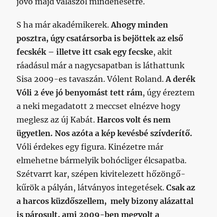
jövő majd válaszol mindenesetre.
S ha már akadémikerek.
Ahogy minden
posztra, úgy csatársorba is bejöttek az első
fecskék – illetve itt csak egy fecske
, akit
ráadásul már a nagycsapatban is láthattunk
Sisa 2009-es tavaszán. Vólent Roland.
A derék
Vóli 2 éve jó benyomást tett rám
, úgy éreztem
a neki megadatott 2 meccset elnézve hogy
meglesz az új Kabát.
Harcos volt és nem
ügyetlen. Nos azóta a kép kevésbé szívderítő.
Vóli érdekes egy figura. Kinézetre már
elmehetne bármelyik bohócliger élcsapatba.
Szétvarrt kar, szépen kivitelezett hőzöngő-
kűrök a pályán, látványos integetések.
Csak az
a harcos küzdőszellem, mely bizony alázattal
is párosult, ami 2009-ben megvolt a