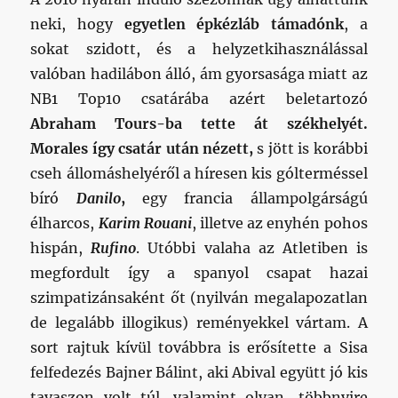
neki, hogy
egyetlen épkézláb támadónk
, a
sokat szidott, és a helyzetkihasználással
valóban hadilábon álló, ám gyorsasága miatt az
NB1 Top10 csatárába azért beletartozó
Abraham Tours-ba tette át székhelyét.
Morales így csatár után nézett,
s jött is korábbi
cseh állomáshelyéről a híresen kis gólterméssel
bíró
Danilo
,
egy francia állampolgárságú
élharcos,
Karim Rouani
, illetve az enyhén pohos
hispán,
Rufino
. Utóbbi valaha az Atletiben is
megfordult így a spanyol csapat hazai
szimpatizánsaként őt (nyilván megalapozatlan
de legalább illogikus) reményekkel vártam.
A
sort rajtuk kívül továbbra is erősítette a Sisa
felfedezés Bajner Bálint, aki Abival együtt jó kis
tavaszon volt túl, valamint olyan, többnyire