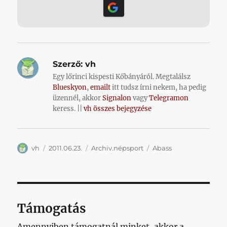
Szerző:
vh
Egy lőrinci kispesti Kőbányáról. Megtalálsz
Blueskyon
,
emailt
itt tudsz írni nekem, ha pedig
üzennél, akkor
Signalon
vagy
Telegramon
keress. ||
vh összes bejegyzése
Szerző
Közzétéve
Kategória
Címke
vh
2011.06.23.
Archiv.népsport
Abass
Támogatás
Amennyiben támogatnál minket, akkor a