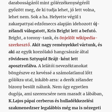
darabosságáról mint gólérzékenységéről
győzött meg, de ki tudja lehet, jó lett volna,
lehet nem. Sok a ha. Helyette végül 1
zakarpattyai edzőmeccs alapján idehozott
új-
zélandi válogatott, Kris Bright lett a befutó.
Bright, a torony-tank, és
önjelölt wikipedia-
szerkesztő
.
Akit nagy reményekkel vártunk, és
aki
az egyik korzólakó hangcsászár által
rövidesen
Sztyupid Brájt-ként lett
aposztrofálva.
A lelátói nevezéktanokat
böngészve ez kevéssé a számolatlanul lőtt
gólókra utal, inkább arra: a derék zélander
bizony besült nálunk. Nem úgy egyetlen
dugója, ami szerencsére nem maradt a lábában,
K.Lajos pápai cerberus és hulladékkezelési
szakmenedzser legalábbis még ma is nézegeti