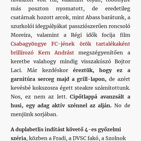
más poszton nyomatott, de eredetileg
csatárnak hozott arcok, mint Abass barátunk, a
szurkolói idegpályákat passziószerűen roncsoló
Moreira, valamint a Régi idők focija film
Csabagyöngye FC-jének örök tartalékaként
brillírozó Kern Andrást
megszégyenítően a
keretbe valahogy mindig visszakúszó Bojtor
Laci. Már kezdéskor
éreztük, hogy ez a
garnitúra serceg majd a grill-lapon,
de azért
kevésbé kokszosra égett steakre számítottunk.
Nos, ez nem az lett.
Cipőtlappá avanzsált a
husi, egy adag aktív szénnel az alján.
No de
menjünk sorjában.
A duplabetlis indítást követő 4-es győzelmi
széria
, közben a Fradi, a DVSC fakó, a Szolnok