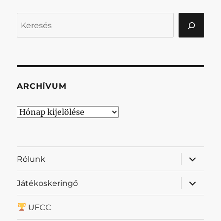
Keresés
ARCHÍVUM
Archívum
almenü
Rólunk
szétnyit
almenü
Játékoskeringő
szétnyit
UFCC