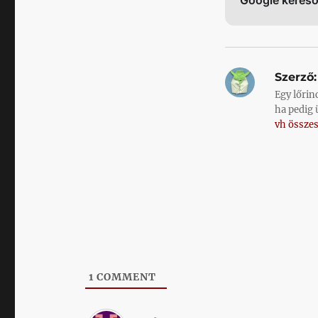
Szerző:
Egy lőrin
ha pedig 
vh összes
1
COMMENT