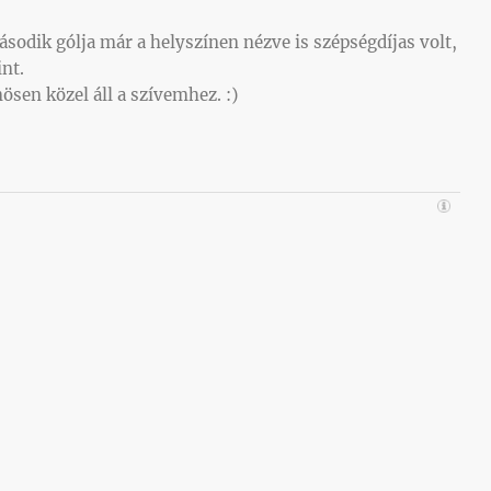
sodik gólja már a helyszínen nézve is szépségdíjas volt,
nt.
nösen közel áll a szívemhez. :)