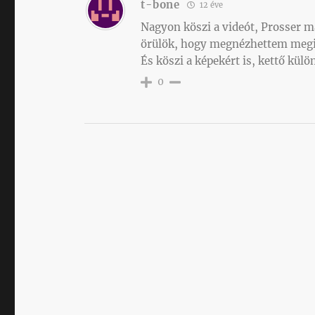
t-bone
12 éve
Nagyon köszi a videót, Prosser má
örülök, hogy megnézhettem megi
És köszi a képekért is, kettő külö
0