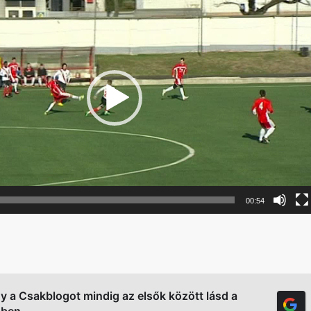
00:54
gy a Csakblogot mindig az elsők között lásd a
őben