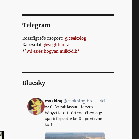
Telegram
Beszélgetős csoport:
@csakblog
Kapcsolat:
@veghhanta
//
Mi ez és hogyan működik?
Bluesky