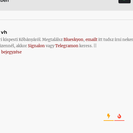
vh
ci kispesti Kőbányáról. Megtalálsz
Blueskyon
,
emailt
itt tudsz írni neke
üzennél, akkor
Signalon
vagy
Telegramon
keress. ||
 bejegyzése