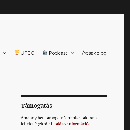
UFCC
Podcast
/r/csakblog
Támogatás
Amennyiben támogatnál minket, akkor a
lehetőségekről
itt találsz információt
.