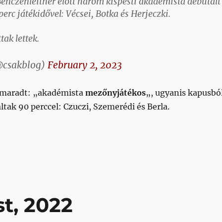
Benczenleitner előtt három kispesti akadémista debütált
erc játékidővel: Vécsei, Botka és Herjeczki.
tak lettek.
@csakblog)
February 2, 2023
emaradt: „akadémista
mezőnyjátékos
„, ugyanis kapusbó
ltak 90 perccel: Czuczi, Szemerédi és Berla.
úgy indított, hogy abból akár válogatottság is lehet”
st, 2022