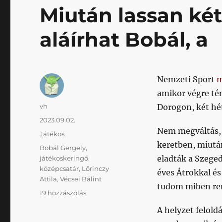
című
Miután lassan ké
bejegyzéshez
aláírhat Bobál, a
Nemzeti Sport
m
amikor végre tén
Szerző
vh
Dorogon, két hét
Közzétéve
2023.09.02.
Nem megváltás, 
Kategória
Játékos
keretben, miutá
Címke
Bobál Gergely
,
eladták a Szeged
játékoskeringő
,
középcsatár
,
Lőrinczy
éves Átrokkal é
Attila
,
Vécsei Bálint
tudom miben r
Miután
19 hozzászólás
lassan
A helyzet felol
két