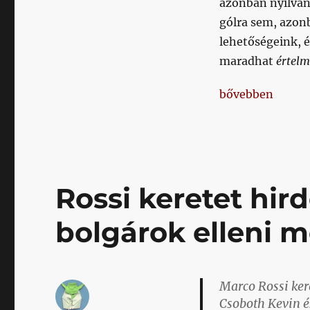
azonban nyilván 
hete
bármelyik
gólra sem, azon
nap
lehetőségeink, é
aláírhat
maradhat
értelm
Bobál,
a
című
„Miután lassan k
bővebben
bejegyzéshez
Rossi keretet hird
bolgárok elleni 
Marco Rossi ker
Csoboth Kevin é