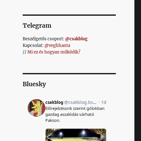
Telegram
Beszélgetős csoport:
@csakblog
Kapcsolat:
@veghhanta
//
Mi ez és hogyan működik?
Bluesky