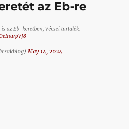
eretét az Eb-re
is az Eb-keretben, Vécsei tartalék.
/OeInurpVJ8
@csakblog)
May 14, 2024
e keretét az Eb-re”