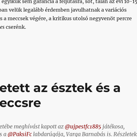
egyikük sem garancia a feljutásra, sőt, talán az évi 10-1
ban velük legalább érdemben javulhatnak a variációs
s a meccsek végére, a kritikus utolsó negyvenöt percre
es
cserénk.
ét hete bármelyik nap aláírhat Bobál, a”
etett az észtek és a
meccsre
etébe meghívást kapott az
@ujpestfc1885
játékosa,
s a
@PaksiFc
labdarúgója, Varga Barnabás is. Részletek