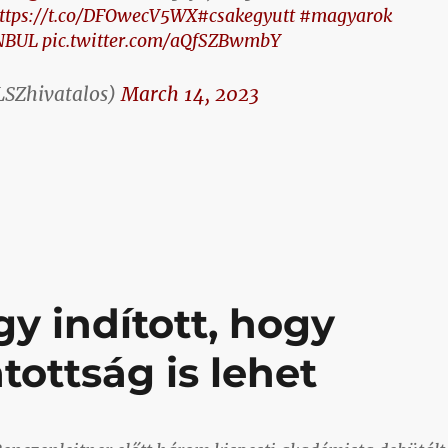
ttps://t.co/DFOwecV5WX
#csakegyutt
#magyarok
NBUL
pic.twitter.com/aQfSZBwmbY
SZhivatalos)
March 14, 2023
irdetett az észtek és a bolgárok elleni meccsre”
y indított, hogy
tottság is lehet