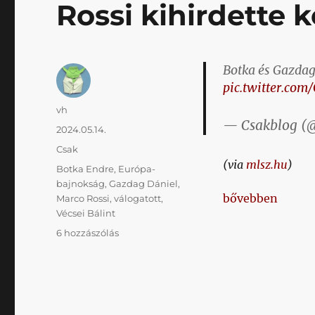
Rossi kihirdette k
Botka és Gazdag 
pic.twitter.com
Szerző
vh
— Csakblog (
Közzétéve
2024.05.14.
Kategória
Csak
(via
mlsz.hu
)
Címke
Botka Endre
,
Európa-
bajnokság
,
Gazdag Dániel
,
„Rossi kihirdett
bővebben
Marco Rossi
,
válogatott
,
Vécsei Bálint
Rossi
6 hozzászólás
kihirdette
keretét
az
Eb-
re