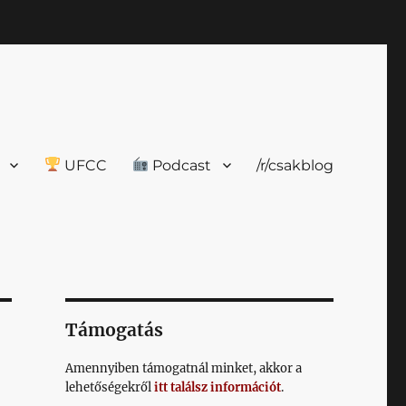
UFCC
Podcast
/r/csakblog
Támogatás
Amennyiben támogatnál minket, akkor a
lehetőségekről
itt találsz információt
.