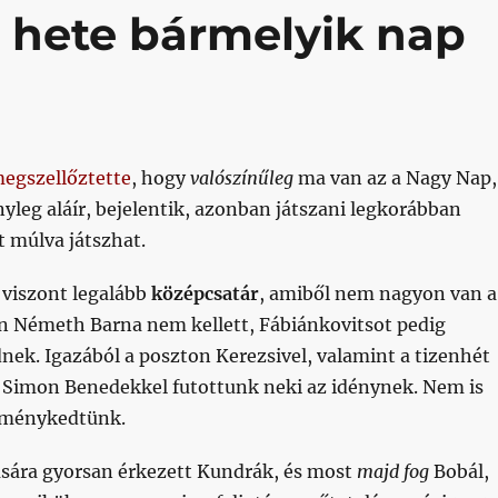
t hete bármelyik nap
egszellőztette
, hogy
valószínűleg
ma van az a Nagy Nap,
yleg aláír, bejelentik, azonban játszani legkorábban
 múlva játszhat.
viszont legalább
középcsatár
, amiből nem nagyon van a
n Németh Barna nem kellett, Fábiánkovitsot pedig
nek. Igazából a poszton Kerezsivel, valamint a tizenhét
s Simon Benedekkel futottunk neki az idénynek. Nem is
eménykedtünk.
dására gyorsan érkezett Kundrák, és most
majd fog
Bobál,