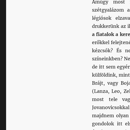
Amúgy most n
szétgyalázom a 
légiósok elzav
drukkerünk az i
a fiatalok a ker
erőkkel felejten
kézcsók? És n
színeinkben? N
de itt sem egyér
külföldink, mint
Brájt, vagy Boj
(Lanza, Leo, Ze
most tele vag
Jovanovicsokka
majdnem olyan 
gondolok itt el