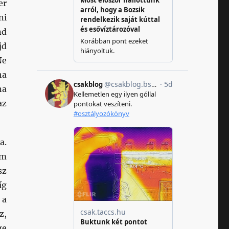
er
ni
nd
jd
Ne
ha
na
az
a.
em
sz
íg
 a
z,
ge