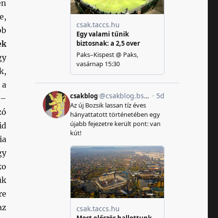
en
e,
bb
ek
gy
k,
 a
–
zó
id
ia
gy
ko
ük
re
az