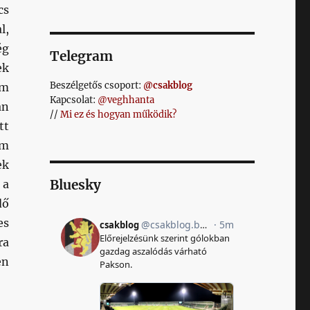
cs
l,
ég
Telegram
ek
Beszélgetős csoport:
@csakblog
em
Kapcsolat:
@veghhanta
an
//
Mi ez és hogyan működik?
tt
em
ek
Bluesky
 a
dő
es
ra
en