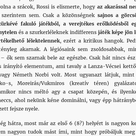
olna a srácok, Rossi is elismerte, hogy
az akarással n
 szerintem sem. Csak a közönségnek
sajnos a görcs
ürkévé fakuló játékból, a verejtékes erőlködésből e
nytelen
és a szurkerléleknek indifferens
játék képe jön l
tékelhető lélektelennek
, ezért a kritikus hangok. Ped
tényleg akarnak. A légiósaink sem zsoldosabbak, mi
l – ők sem szarnak bele az egészbe. Csak hát nincs ész
s irányító elementum, ami tavaly a Lanza-Vécsei kettő
 vagy Németh Norbi volt. Most ugyanazt látjuk, mint
o-s, Moreirás/Vukmiros (kreatív téren) gyalázat
amikor nincs méltó agy a csapat közepén, és ilyenk
eccs, ahol nekünk kéne dominálni, vagy épp hátrányb
zett fejsze nyele.
ég hátra, most már az első 6 (8?) helyért is nagyon ke
em nagyon tudok mást írni, mint hogy próbáljuk meg