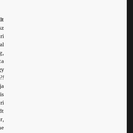
lt
sz
ri
al
g,
ta
gy
?!
ja
is
ri
dt
r,
ne