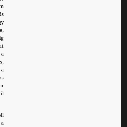
em
ös
gy
e,
ig
nt
 a
s,
 a
os
or
ól
ll
 a