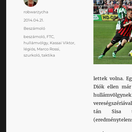
Szerző
robwarzycha
Közzétéve
2014.04.21.
Kategória
Beszámoló
Címke
beszámoló
,
FTC
,
hullámvölgy
,
Kassai Viktor
,
légiós
,
Marco Rossi
,
szurkoló
,
taktika
lettek volna. 
Diók ellen már
hullámvölgynek 
vereségszériával
tán Sisa ta
(eredménytelens