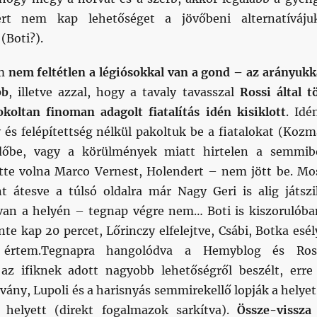
rt nem kap lehetőséget a jövőbeni alternatíváju
(Boti?).
em
nem feltétlen a légiósokkal van a gond – az arányukk
bb
, illetve azzal, hogy a tavaly tavasszal
Rossi által t
koltan finoman adagolt fiatalítás idén kisiklott
. Idé
 és felépítettség nélkül pakoltuk be a fiatalokat (Kozm
dőbe, vagy a körülmények miatt hirtelen a semmib
te volna Marco Vernest, Holendert – nem jött be. Mo
nt átesve a túlsó oldalra már Nagy Geri is alig játszi
van a helyén – tegnap végre nem… Boti is kiszorulóba
te kap 20 percet, Lőrinczy elfelejtve, Csábi, Botka esél
értem.Tegnapra hangolódva a Hemyblog és Ros
 az ifiknek adott nagyobb lehetőségről beszélt, erre
ány, Lupoli és a harisnyás semmirekellő lopják a helyet
k helyett (direkt fogalmazok sarkítva).
Össze-vissza