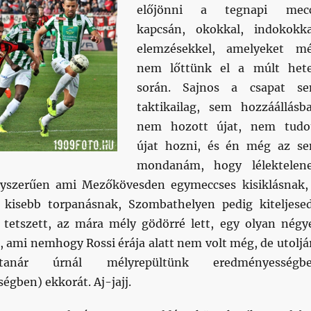
előjönni a tegnapi mec
kapcsán, okokkal, indokokka
elemzésekkel, amelyeket m
nem lőttünk el a múlt het
során. Sajnos a csapat s
taktikailag, sem hozzáállásb
nem hozott újat, nem tudo
újat hozni, és én még az s
mondanám, hogy lélektelen
Egyszerűen ami Mezőkövesden egymeccses kisiklásnak,
 kisebb torpanásnak, Szombathelyen pedig kiteljese
tetszett, az mára mély gödörré lett, egy olyan négy
, ami nemhogy Rossi érája alatt nem volt még, de utoljá
nár úrnál mélyrepültünk eredményességb
égben) ekkorát. Aj-jajj.