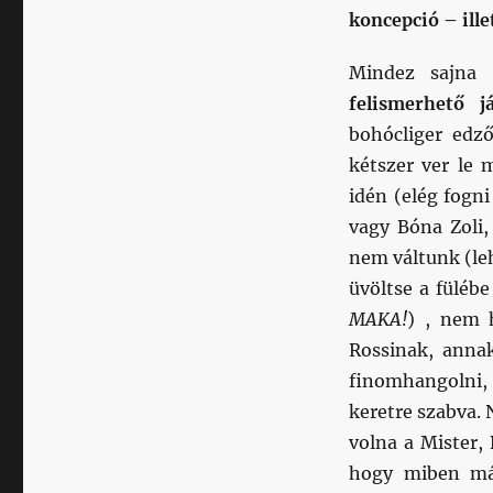
koncepció – ill
Mindez sajna 
felismerhető j
bohócliger edző
kétszer ver le 
idén (elég fogn
vagy Bóna Zoli,
nem váltunk (le
üvöltse a fülébe
MAKA!
) , nem h
Rossinak, anna
finomhangolni, 
keretre szabva.
volna a Mister,
hogy miben más