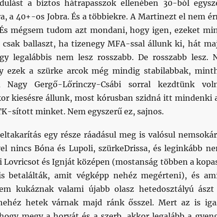
dulást a biztos hátrapasszok ellenében 30-ból egysz
ra, a 40+-os Jobra. És a többiekre. A Martinezt el nem ér
. És mégsem tudom azt mondani, hogy igen, ezeket mi
z csak ballaszt, ha tizenegy MFA-ssal állunk ki, hát ma
gy legalábbis nem lesz rosszabb. De rosszabb lesz. 
gy ezek a szürke arcok még mindig stabilabbak, mint
 Nagy Gergő-Lőrinczy-Csábi sorral kezdtünk vol
or kiesésre állunk, most kórusban szidná itt mindenki 
K-sított minket. Nem egyszerű ez, sajnos.
seltakarítás egy része ráadásul meg is valósul nemsokár
lyel nincs Bóna és Lupoli, szürkeDrissa, és leginkább n
ni Lovricsot és Ignját középen (mostanság többen a kopa
is betalálták, amit végképp nehéz megérteni), és am
nem kukáznak valami újabb olasz hetedosztályú ászt
nehéz hetek várnak majd ránk ősszel. Mert az is iga
hogy megy a horvát és a szerb, akkor legalább a gyen