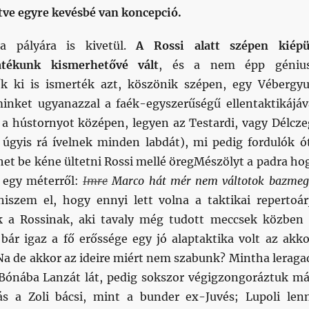
etve egyre kevésbé van koncepció.
a pályára is kivetül.
A Rossi alatt szépen kiépü
átékunk kismerhetővé vált
, és a nem épp géniu
k ki is ismerték azt, köszönik szépen, egy Vébergyu
minket ugyanazzal a faék-egyszerűségű ellentaktikájáv
i a hústornyot középen, legyen az Testardi, vagy Délcze
 úgyis rá ívelnek minden labdát), mi pedig fordulók ó
het be kéne ültetni Rossi mellé öregMészölyt a padra ho
 egy méterről:
Imre
Marco hát mér nem váltotok bazmeg
iszem el, hogy ennyi lett volna a taktikai repertoár
k a Rossinak, aki tavaly még tudott meccsek közben 
bár igaz a fő erőssége egy jó alaptaktika volt az akko
 Na de akkor az ideire miért nem szabunk? Mintha leraga
 Bónába Lanzát lát, pedig sokszor végigzongoráztuk má
 a Zoli bácsi, mint a bunder ex-Juvés; Lupoli len