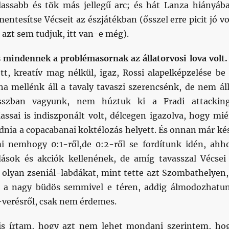
lassabb és tök más jellegű arc; és hát Lanza hiányáb
mentesítse Vécseit az észjátékban (ősszel erre picit jó vo
azt sem tudjuk, itt van-e még).
 mindennek a problémasornak az állatorvosi lova volt.
tt, kreatív mag nélkül, igaz, Rossi alapelképzelése be 
ha mellénk áll a tavaly tavaszi szerencsénk, de nem áll
sszban vagyunk, nem húztuk ki a Fradi attackin
assai is indiszponált volt, délcegen igazolva, hogy mié
adnia a copacabanai koktélozás helyett. És onnan már ké
i nemhogy 0:1-ről,de 0:2-ről se fordítunk idén, ahh
dások és akciók kellenének, de amíg tavasszal Vécsei
olyan zseniál-labdákat, mint tette azt Szombathelyen,
= a nagy büdös semmivel e téren, addig álmodozhatu
-verésről, csak nem érdemes.
is írtam, hogy azt nem lehet mondani szerintem, ho