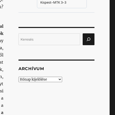
k?
al
ök
Keresés
ny
a,
ől
st
ARCHÍVUM
k,
n,
Archívum
yt
si
 a
 a
 a