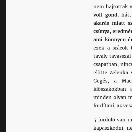
nem hajtottak v
volt gond,
hát,
akarás miatt sz
csúnya, eredmé
ami könnyen ér
ezek a srácok 
tavaly tavassza
csapatban, ninc
előtte Zelenka
Gegés, a Mack
időszakokban, 
minden olyan m
fordítani, az ves
5 forduló van m
kapaszkodni, n