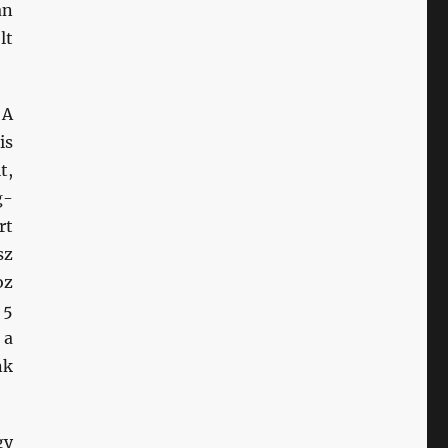
an
lt
A
is
t,
g-
rt
sz
oz
 5
 a
nk
gy