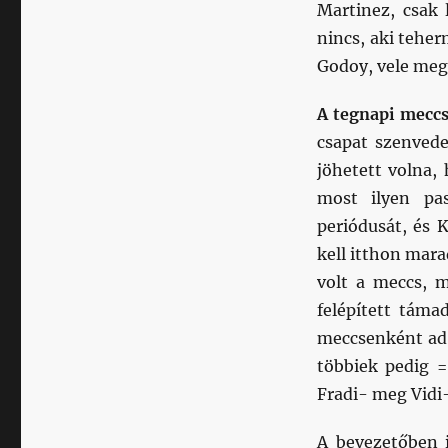
Martinez, csak 
nincs, aki teher
Godoy, vele meg 
A tegnapi meccs
csapat szenvede
jöhetett volna, 
most ilyen pa
periódusát, és K
kell itthon mar
volt a meccs, m
felépített táma
meccsenként ad 
többiek pedig 
Fradi- meg Vidi
A bevezetőben 