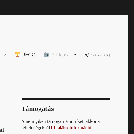
UFCC
Podcast
/r/csakblog
Támogatás
Amennyiben támogatnál minket, akkor a
lehetőségekről
itt találsz információt
.
al