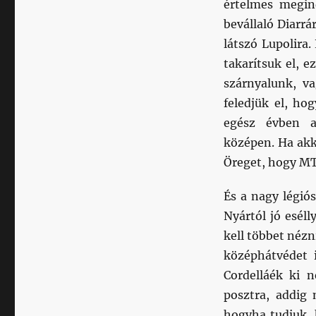
értelmes megin
bevállaló Diarrá
látszó Lupolira
takarítsuk el, e
szárnyalunk, va
feledjük el, ho
egész évben a
középen. Ha akk
Öreget, hogy MT
És a nagy légió
Nyártól jó esél
kell többet néz
középhátvédet 
Cordelláék ki 
posztra, addig 
hogyha tudjuk, 