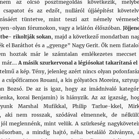
em az olcsó posztmegoldás következik, melyb
csapatot és az edzőt, nulláról újjáépítést követelv
arásáért tüntetve, mint teszi azt némely vérmese
lyen-olyan fórumokon, vagy a lelátón élőszóban.
Jöjjen
etbe- rikoltják sokan
, majd a következő mondatban na
ék el Baráthot és a „gyenge” Nagy Gerit. Ők nem fiatalo
em hoztak már le számtalan emlékezetes meccset
e már….
A másik szurkervonal a légiósokat takarítaná el
telmű a kép. Tény, jelenleg azért nincs olyan pofonfará
 a csípőficamos Rouani, a kis gólyatöcs Moreira, sztyup
an Bozsó. De az is igaz, hogy az imádnivaló kategór
lenka, korai Benjamin) is hiányzik. Az az igazság, ho
yunk Marshal Mufikkal, Philip Tarlue-kkel, Mir
l, aki nem rosszak, szódával elmennek, de nélkül
jól meglennénk, mint velük. A szürkeség nagykövetei
sősorban, a mindig hajtó, néha betaláló Zsiványra, 