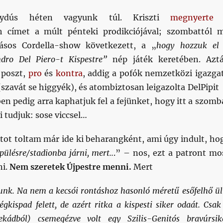
nydús héten vagyunk túl. Kriszti
megnyerte
címet a múlt pénteki prodikciójával; szombattól 
tásos Cordella-show következett, a „
hogy hozzuk el
ndro Del Piero-t Kispestre”
nép játék keretében. Azt
 poszt,
pro
és
kontra
, addig a pofók nemzetközi igazga
 (szavát se higgyék), és atombiztosan leigazolta DelPipit
en pedig arra kaphatjuk fel a fejünket, hogy itt a szomb
i tudjuk: sose viccsel…
tot toltam már ide ki beharangként, ami úgy indult, ho
pülésre/stadionba járni, mert..
.” – nos, ezt a patront mo
ni.
Nem szeretek Újpestre menni.
Mert
unk. Na nem a kecsói rontáshoz hasonló méretű esőfelhő ül
gkispad felett, de azért ritka a kispesti siker odaát. Csak
ekádból) csemegézve volt egy Szilis-Genitós bravúrsik