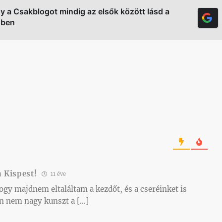
gy a Csakblogot mindig az elsők között lásd a
őben
a Kispest!
11 éve
hogy majdnem eltaláltam a kezdőt, és a cseréinket is
án nem nagy kunszt a […]