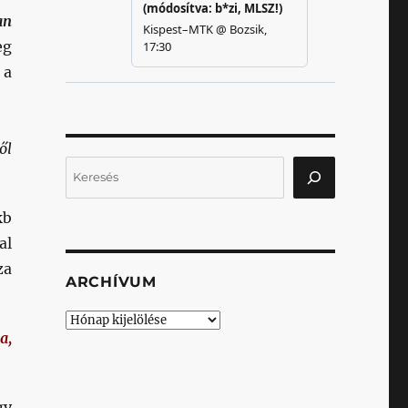
an
eg
 a
ől
Keresés
kb
al
za
ARCHÍVUM
Archívum
a,
gy