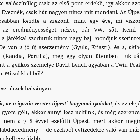
ze valószínűleg csak az első pont érdekli, így akkor az
 Eveznék, csak hát nagyon nincs mit mondani. Az Újpe
tosabban kezdte a szezont, mint egy éve, mi viszo
 az eredményességet nézve, bár VW, sőt, Kemi 
 a játékkal szerintük nincs nagy baj. Mondjuk szerint
 De van 2 jó új szerzemény (Gyula, Kriszti), és 2, akib
t (Kandia, Portilla), meg egy olyan ütemben fluktuá
nt a gyilkos személye David Lynch agyában a Twin Pea
. Mi sül ki ebből?
vet érzek halványan
.
ját, nem igazán veretes újpesti hagyományainkat
, és az elej
gyors gólt, akkor annyi lesz nekünk, és még szerencs
 nem a 7-8 évvel ezelőtti Újpest, mert akkor megi
ilabdaeredmény – de ezekből évtizedekre való van már
m kell egy újabb.