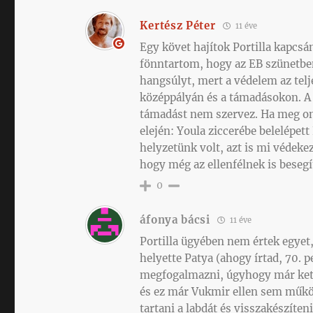
Kertész Péter
11 éve
Egy követ hajítok Portilla kapcsá
fönntartom, hogy az EB szünetben
hangsúlyt, mert a védelem az tel
középpályán és a támadásokon. A k
támadást nem szervez. Ha meg onna
elején: Youla ziccerébe belelépet
helyzetünk volt, azt is mi védeke
hogy még az ellenfélnek is beseg
0
áfonya bácsi
11 éve
Portilla ügyében nem értek egyet
helyette Patya (ahogy írtad, 70. 
megfogalmazni, úgyhogy már kett
és ez már Vukmir ellen sem műkö
tartani a labdát és visszakészíte