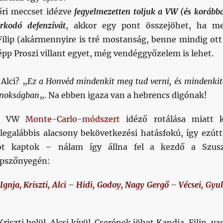
őri meccset idézve
fegyelmezetten toljuk a VW (és korább
orkodó defenzívát
, akkor egy pont összejöhet, ha m
 Filip (akármennyire is tré mostanság, benne mindig ott
épp Proszi villant egyet, még vendéggyőzelem is lehet.
Alci? „
Ez a Honvéd mindenkit meg tud verni, és mindenkit
ajnokságban
„. Na ebben igaza van a hebrencs digónak!
lni VW
Monte-Carlo-módszert
idéző rotálása miatt 
 legalábbis alacsony bekövetkezési hatásfokú, így ezútt
ót kaptok – nálam így állna fel a kezdő a Szus
epszőnyegén:
gnja, Kriszti, Alci – Hidi, Godoy, Nagy Gergő – Vécsei, Gyul
iszti belül, Alcsi kívül. Cserének jöhet Kandia, Filip, va