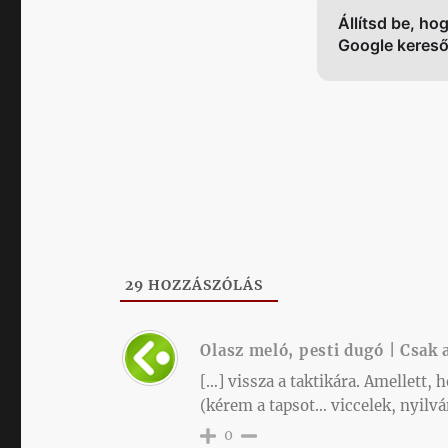
Állítsd be, ho
Google keres
29
HOZZÁSZÓLÁS
Olasz meló, pesti dugó | Csak 
[…] vissza a taktikára. Amellett, 
(kérem a tapsot… viccelek, nyilv
0