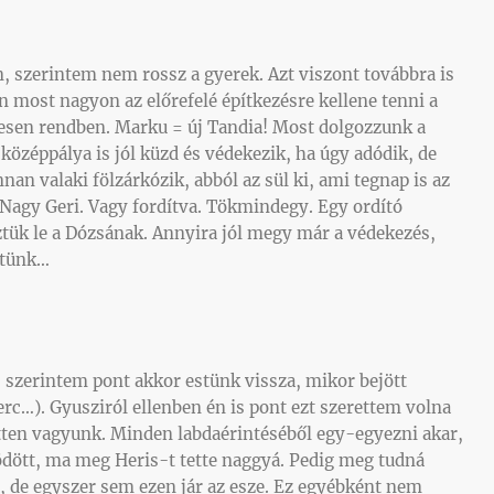
n, szerintem nem rossz a gyerek. Azt viszont továbbra is
 most nagyon az előrefelé építkezésre kellene tenni a
jesen rendben. Marku = új Tandia! Most dolgozzunk a
özéppálya is jól küzd és védekezik, ha úgy adódik, de
n valaki fölzárkózik, abból az sül ki, ami tegnap is az
t Nagy Geri. Vagy fordítva. Tökmindegy. Egy ordító
ztük le a Dózsának. Annyira jól megy már a védekezés,
ítünk…
, szerintem pont akkor estünk vissza, mikor bejött
perc…). Gyusziról ellenben én is pont ezt szerettem volna
en vagyunk. Minden labdaérintéséből egy-egyezni akar,
dött, ma meg Heris-t tette naggyá. Pedig meg tudná
ni, de egyszer sem ezen jár az esze. Ez egyébként nem