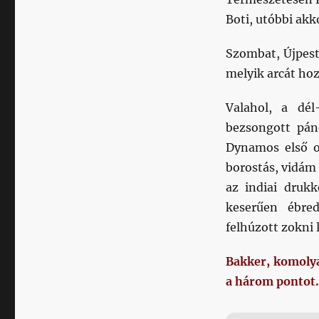
Boti, utóbbi akk
Szombat, Újpest
melyik arcát hoz
Valahol, a dé
bezsongott pánd
Dynamos első ol
borostás, vidám 
az indiai drukk
keserűen ébre
felhúzott zokni 
Bakker, komoly
a három pontot. 