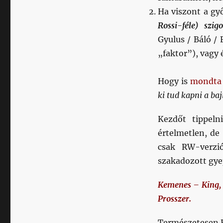
Ha viszont a gy
Rossi-féle) szig
Gyulus / Báló /
„faktor”), vagy 
Hogy is
mondta
ki tud kapni a b
Kezdőt tippe
értelmetlen, de
csak RW-verzi
szakadozott gy
Kemenes – King, I
Prosszer.
Természetesen Kr