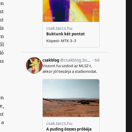
on
st
nt
is
em
ől
ló
ks
én
e,
nt
 a