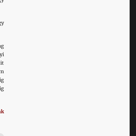
gy
ag
yi
it
em
ig
ig
nk