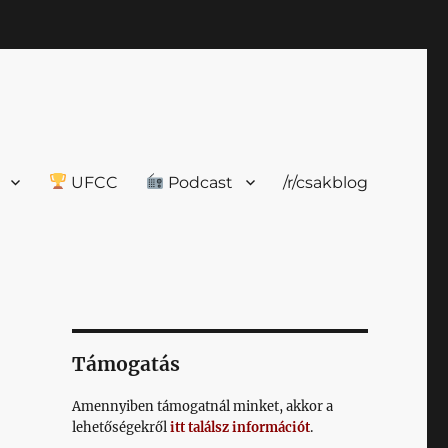
UFCC
Podcast
/r/csakblog
Támogatás
Amennyiben támogatnál minket, akkor a
lehetőségekről
itt találsz információt
.