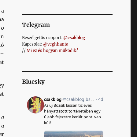
a
ma
Telegram
 0
án
Beszélgetős csoport:
@csakblog
Kapcsolat:
@veghhanta
tó
//
Mi ez és hogyan működik?
 –
at
Bluesky
gy
st
 a
 a
er