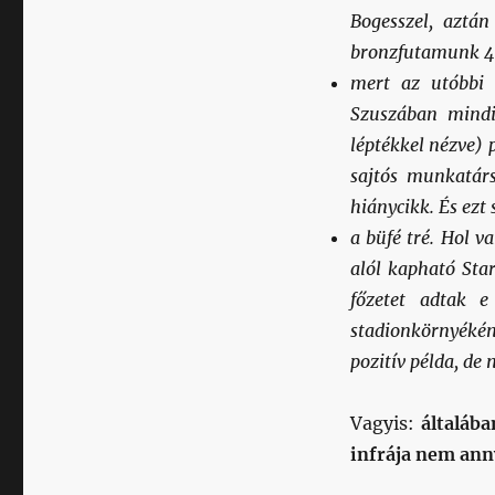
Bogesszel, aztá
bronzfutamunk 4:2
mert az utóbbi 
Szuszában mindi
léptékkel nézve) 
sajtós munkatár
hiánycikk. És ezt 
a büfé tré. Hol v
alól kapható Sta
főzetet adtak e
stadionkörnyékéne
pozitív példa, de
Vagyis:
általába
infrája nem anny