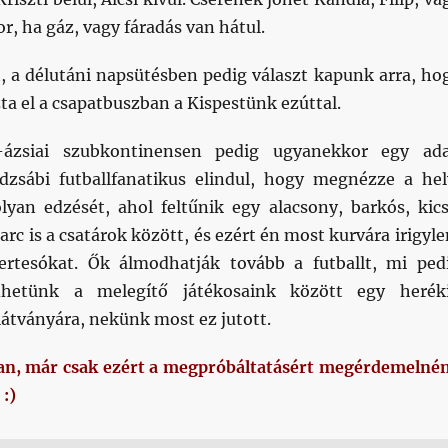
or, ha gáz, vagy fáradás van hátul.
, a délutáni napsütésben pedig választ kapunk arra, ho
ta el a csapatbuszban a Kispestünk ezúttal.
l-ázsiai szubkontinensen pedig ugyanekkor egy ad
zsábi futballfanatikus elindul, hogy megnézze a hel
yan edzését, ahol feltűnik egy alacsony, barkós, kics
arc is a csatárok között, és ezért én most kurvára irigyl
ertesókat. Ők álmodhatják tovább a futballt, mi ped
dhetünk a melegítő játékosaink között egy herék
látványára, nekünk most ez jutott.
an, már csak ezért a megpróbáltatásért megérdemelné
:)