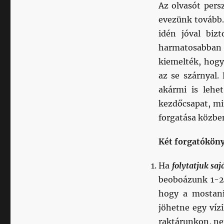
Az olvasót pers
evezünk tovább.
idén jóval biz
harmatosabban
kiemelték, hogy
az se szárnyal.
akármi is lehe
kezdőcsapat, mi
forgatása közben
Két forgatóköny
Ha
folytatjuk sa
beoboázunk 1-2 
hogy a mostani
jöhetne egy víz
raktárunkon, ne