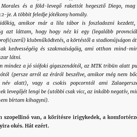
n Morales és a föld-levegő rakettót hegesztő Diego, mag
-je. A többit feledje jótékony homály.
időkig, amikor már a lila tábor is foszladozni kezdett,
g azt láttam, hogy hogy néz ki egy (legalább provnciál
profi(szerű) klubműködtetés, a körtéstől a stadionújságon át
sak kedvességéig és szakmaiságáig, ami otthon mind-mi
szar látni.
an mindez a jó siófoki gigaszendótól, az MTK tribün alatt pu
rótól (persze arról az éráról beszélve, amikor még nem bőc
 név alatt), vagy a csokis popcorntól ami Zalaegersz
k levegőjét lengi be (utóbbi csak vicc, az inkább negatív, mi
 nem bírtam kihagyni).
n szopellinó van, a körítésre irigykedek, a komfortérz
ira okés. Hát ezért.