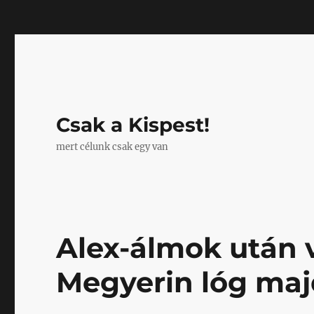
Mastodon
Csak a Kispest!
mert célunk csak egy van
Alex-álmok után v
Megyerin lóg majd