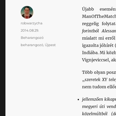
Újabb esemé
ManOfTheMatch 
Szerző
robwarzycha
reggelig folyta
Közzétéve
2014.08.29.
forintból Alessa
Kategória
Beharangozó
mialatt mi erről
Címke
beharangozó
,
Újpest
igazolta jóhírét
Indiába. Mi közb
Vignjeviccsel, ak
Több olyan posz
„
szeretek XY tele
nem tudom ellő
jellemzően kikap
megyeri úti vendé
közelmúltból (d