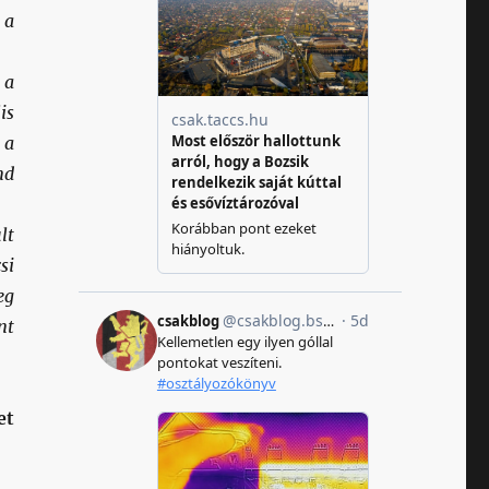
 a
 a
is
 a
nd
lt
si
eg
nt
et