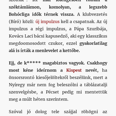
széktámlámon, komolyan, a legszebb
Bohócliga idők térnek vissza.
A klubvezetés
(Bíró) közli:
új impulzus
kell a csapatnak. Az új
impulzus a régi impulzus, a Pápa Szuribája,
Kovács Laci bácsi kapusedző, aki egy klasszikus
megdoomosodott czukor, ezzel
gyakorlatilag
alá is írták a menlevelet a kettőbe.
Ejj, de k***** magabiztos vagyok.
Csakhogy
most kéne ideírnom a
Kispest
nevét,
ha
önsorsrontó kiesőjelöltekről beszélünk, mert a
Nyíregy már nem fog beleszólni a táblázatalji
szenvelgésbe, a Pécset pedig mi mentettük
meg a múlt héten szerintem.
Szóval jó dolog tele szájjal röhögni az