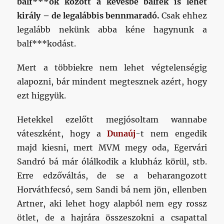
balf***ok között a kevésbé balfék is lehet
király – de legalábbis bennmaradó.
Csak ehhez
legalább nekünk abba kéne hagynunk a
balf***kodást.
Mert a többiekre nem lehet végtelenségig
alapozni, bár mindent megtesznek azért, hogy
ezt higgyük.
Hetekkel ezelőtt megjósoltam wannabe
váteszként, hogy a
Dunaúj
-t nem engedik
majd kiesni, mert MVM megy oda, Egervári
Sandró bá már ólálkodik a klubház körül, stb.
Erre edzőváltás, de se a beharangozott
Horváthfecsó, sem Sandi bá nem jön, ellenben
Artner, aki lehet hogy alapból nem egy rossz
ötlet, de a hajrára összeszokni a csapattal