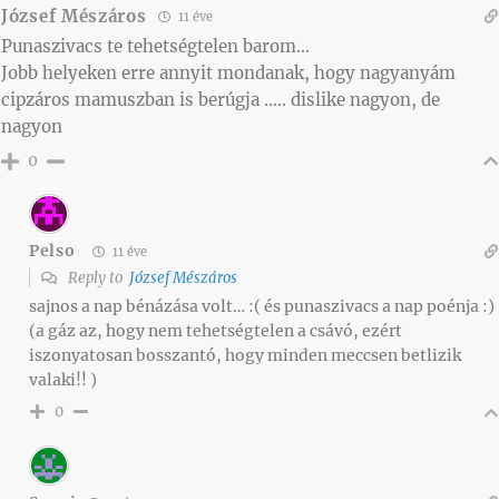
József Mészáros
11 éve
Punaszivacs te tehetségtelen barom…
Jobb helyeken erre annyit mondanak, hogy nagyanyám
cipzáros mamuszban is berúgja ….. dislike nagyon, de
nagyon
0
Pelso
11 éve
Reply to
József Mészáros
sajnos a nap bénázása volt… :( és punaszivacs a nap poénja :)
(a gáz az, hogy nem tehetségtelen a csávó, ezért
iszonyatosan bosszantó, hogy minden meccsen betlizik
valaki!! )
0