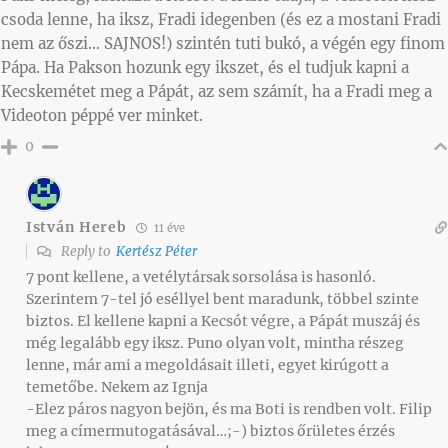
csoda lenne, ha iksz, Fradi idegenben (és ez a mostani Fradi
nem az őszi… SAJNOS!) szintén tuti bukó, a végén egy finom
Pápa. Ha Pakson hozunk egy ikszet, és el tudjuk kapni a
Kecskemétet meg a Pápát, az sem számít, ha a Fradi meg a
Videoton péppé ver minket.
0
István Hereb
11 éve
Reply to
Kertész Péter
7 pont kellene, a vetélytársak sorsolása is hasonló.
Szerintem 7-tel jó eséllyel bent maradunk, többel szinte
biztos. El kellene kapni a Kecsót végre, a Pápát muszáj és
még legalább egy iksz. Puno olyan volt, mintha részeg
lenne, már ami a megoldásait illeti, egyet kirúgott a
temetőbe. Nekem az Ignja
-Elez páros nagyon bejön, és ma Boti is rendben volt. Filip
meg a címermutogatásával…;-) biztos őrületes érzés