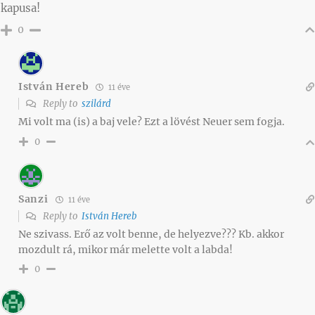
kapusa!
0
István Hereb
11 éve
Reply to
szilárd
Mi volt ma (is) a baj vele? Ezt a lövést Neuer sem fogja.
0
Sanzi
11 éve
Reply to
István Hereb
Ne szivass. Erő az volt benne, de helyezve??? Kb. akkor
mozdult rá, mikor már melette volt a labda!
0