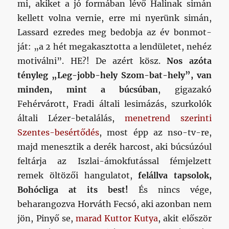
mi, akiket a jó formában lévő Halinak simán
kellett volna vernie, erre mi nyerünk simán,
Lassard ezredes meg bedobja az év bonmot-
ját: „a 2 hét megakasztotta a lendületet, nehéz
motiválni”. HE?! De azért kösz.
Nos azóta
tényleg „Leg-jobb-hely Szom-bat-hely”, van
minden, mint a búcsúban
, gigazakó
Fehérvárott, Fradi általi lesimázás, szurkolók
általi Lézer-betalálás,
menetrend szerinti
Szentes-besértődés
, most épp az nso-tv-re,
majd menesztik a derék harcost, aki búcsúzóul
feltárja az Iszlai-ámokfutással fémjelzett
remek öltözői hangulatot,
felállva tapsolok,
Bohócliga at its best!
És nincs vége,
beharangozva Horváth Fecsó, aki azonban nem
jön, Pinyő se,
marad Kuttor Kutya
, akit először