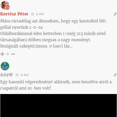
Kertész Péter
11 éve
Mára virradólag azt álmodtam, hogy egy kontrából lőtt
góllal nyerünk 1-0-ra.
Oldalbordámmal édes kettesben (+még 213 másik néző
társaságában) élőben megsas a nagy eseményt.
Rezignált szkepticizmus. 0 harci láz…
0
A69W
11 éve
Egy hasonló végeredményt aláírnék, nem beszélve arról a
csapatról ami 91-ben volt!