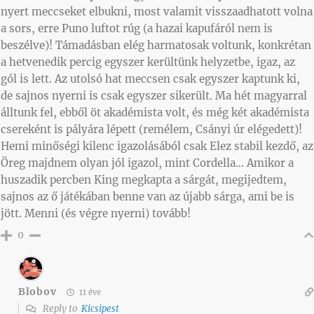
nyert meccseket elbukni, most valamit visszaadhatott volna
a sors, erre Puno luftot rúg (a hazai kapufáról nem is
beszélve)! Támadásban elég harmatosak voltunk, konkrétan
a hetvenedik percig egyszer kerültünk helyzetbe, igaz, az
gól is lett. Az utolsó hat meccsen csak egyszer kaptunk ki,
de sajnos nyerni is csak egyszer sikerült. Ma hét magyarral
álltunk fel, ebből öt akadémista volt, és még két akadémista
csereként is pályára lépett (remélem, Csányi úr elégedett)!
Hemi minőségi kilenc igazolásából csak Elez stabil kezdő, az
Öreg majdnem olyan jól igazol, mint Cordella… Amikor a
huszadik percben King megkapta a sárgát, megijedtem,
sajnos az ő játékában benne van az újabb sárga, ami be is
jött. Menni (és végre nyerni) tovább!
0
Blobov
11 éve
Reply to
Kicsipest