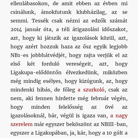
ellenlábasokon, de amit ebben az évben mi
csinálunk, ámokfutunk klubházilag, az se
semmi. Tessék csak nézni az edzők számát
2014 január óta, a téli átigazolási időszakot,
azt, hogy ki játszik az igazolások közül, azt,
hogy azért hozzuk haza az ősz egyik legjobb
NB1-es jobbhátvédjét, hogy rajta verjük el az
első két forduló vereségeit, azt, hogy
Ligakupa-elődöntőn élvezkedünk, miközben
még mindig esélyes, hogy kizúgunk, az, hogy
mindenki hibás, de főleg
a szurkoló
, csak az
nem, aki fennen hirdette még február végén,
hogy minden felelősség az övé az
igazolásoknál, bár, végül is igaza van,
a nagy
szerelem
már egyszer beköszönt az NBIII-ban,
egyszer a Ligakupában, ja, kár, hogy a 10 gólt a