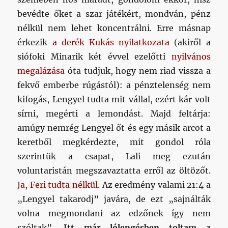
bevédte őket a szar játékért, mondván, pénz
nélkül nem lehet koncentrálni. Erre másnap
érkezik
a derék Kukás nyilatkozata
(akiről a
siófoki Minarik két évvel ezelőtti
nyilvános
megalázása
óta tudjuk, hogy nem riad vissza a
fekvő emberbe rúgástól): a pénztelenség nem
kifogás, Lengyel tudta mit vállal, ezért kár volt
sírni, megérti a lemondást. Majd feltárja:
amúgy nemrég Lengyel őt és egy másik arcot a
keretből megkérdezte, mit gondol róla
szerintük a csapat, Lali meg ezután
voluntaristán megszavaztatta erről az öltözőt.
Ja, Feri tudta nélkül.
Az eredmény valami 21:4 a
„Lengyel takarodj” javára, de ezt „sajnálták
volna megmondani az edzőnek így nem
szóltak”.
Itt már lólengésben toltam a