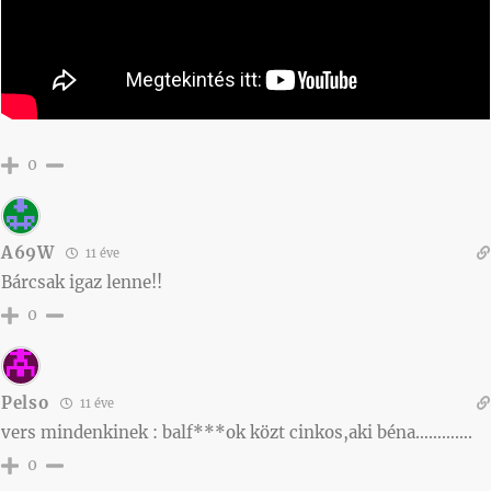
0
A69W
11 éve
Bárcsak igaz lenne!!
0
Pelso
11 éve
vers mindenkinek : balf***ok közt cinkos,aki béna………….
0