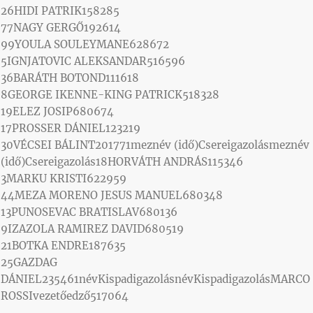
26HIDI PATRIK158285
77NAGY GERGŐ192614
99YOULA SOULEYMANE628672
5IGNJATOVIC ALEKSANDAR516596
36BARÁTH BOTOND111618
8GEORGE IKENNE-KING PATRICK518328
19ELEZ JOSIP680674
17PROSSER DÁNIEL123219
30VÉCSEI BÁLINT201771meznév (idő)Csereigazolásmeznév
(idő)Csereigazolás18HORVÁTH ANDRÁS115346
3MARKU KRISTI622959
44MEZA MORENO JESUS MANUEL680348
13PUNOSEVAC BRATISLAV680136
9IZAZOLA RAMIREZ DAVID680519
21BOTKA ENDRE187635
25GAZDAG
DÁNIEL235461névKispadigazolásnévKispadigazolásMARCO
ROSSIvezetőedző517064