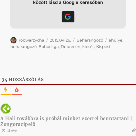
között lásd a Google keresőben
Szerző
Közzétéve
Kategória
Címke
robwarzycha
2015.04.26.
Beharangozó
ahülye
,
beharangozó
,
Bohócliga
,
Debrecen
,
kiesés
,
Kispest
34
HOZZÁSZÓLÁS
A Hali továbbra is próbál minket ezerrel benntartani |
Zongoracipelő
11 éve