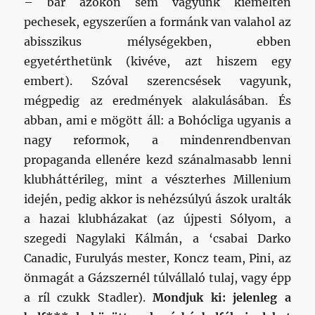
– bár azokon sem vagyunk kiemelten
pechesek, egyszerűen a formánk van valahol az
abisszikus mélységekben, ebben
egyetérthetünk (kivéve, azt hiszem egy
embert). Szóval szerencsések vagyunk,
mégpedig az eredmények alakulásában. És
abban, ami e mögött áll: a Bohócliga ugyanis a
nagy reformok, a mindenrendbenvan
propaganda ellenére kezd szánalmasabb lenni
klubháttérileg, mint a vészterhes Millenium
idején, pedig akkor is nehézsúlyú ászok uralták
a hazai klubházakat (az újpesti Sólyom, a
szegedi Nagylaki Kálmán, a ‘csabai Darko
Canadic, Furulyás mester, Koncz team, Pini, az
önmagát a Gázszernél túlvállaló tulaj, vagy épp
a ríl czukk Stadler).
Mondjuk ki: jelenleg a