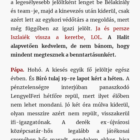
a legesélyesebb jelöltként lenget be Bélakirály
és team-je, majd a kinevezés után kiderül, csak
azért lett az egykori védőtárs a megoldás, mert
még függőben az igazi jelölt.
Ja és persze
Iszlaiék vissza a keretbe, LOL.
A Halit
alapvetően kedvelem, de nem bánom, hogy
mindent megtesznek a benntartásunkért.
Pápa.
Hohó. A kiesés egyik fő jelöltje egész
évben. És
Bíró tulaj 19-re lapot kért a héten.
A
pénztelenségre interjúban panaszkodó
LengyelFeri hétfőre repül, mert ilyet élőben
nem lehet mondani. Jó két óra múlva kiderül,
olyan messzire azért nem repült, visszakerül
ifi-igazgatónak. A derék ex-újvárosi
középcsatár-hős legalább a játékosai
szemében hős maradt, gondolom ekkor, hisz