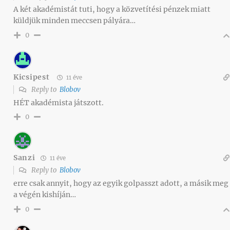
A két akadémistát tuti, hogy a közvetítési pénzek miatt
küldjük minden meccsen pályára…
0
Kicsipest
11 éve
Reply to
Blobov
HÉT akadémista játszott.
0
Sanzi
11 éve
Reply to
Blobov
erre csak annyit, hogy az egyik golpasszt adott, a másik meg
a végén kishíján…
0