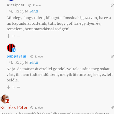
Kicsipest
11 éve
Reply to
Sanzi
Mindegy, hogy miért, kihagyta. Rossinak igaza van, ha ez a
mi kapunknál történik, tuti, hogy gól! Ez egy ilyen év,
remélem, bennmaradással a végén!
0
papparam
11 éve
Reply to
Sanzi
Na ja, de már az átvétellel gondok voltak, utána meg sokat
várt, ill. nem tudta eldönteni, melyik ütemre rúgja el, ez lett
belőle.
0
Kertész Péter
11 éve