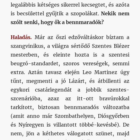
legalábbis kétséges sikerrel kecsegtet, és azóta
is becsülettel gyűjtik a szopolákat.
Nekik nem
szólt senki, hogy ők a bennmaradók?
Haladás.
Már az őszi edzőváltáskor bíztam a
szangvinikus, a világra sértődő Szentes Blézer
mesterben, és eleinte hozta is a szentesi
beugró-standardet, szoros vereségek, semmi
extra. Aztán tavasz elején Leo Martinez úgy
tűnt, megmenti a jó Lázárt, és átbillenti az
egykori csatárlegendát a jobbik szentes-
szcenárióba, azaz az itt-ott bravúrokkal
tarkított, biztosan bennmaradós változatba
(amit anno már Szombathelyen, Diósgyőrben
és Nyíregyen is villantott többé-kevésbé). De
nem, jön a kéthetes válogatott szünet, majd