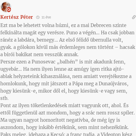
Kertész Péter
11 éve
Ezt ma be lehetett volna húzni, ez a mai Debrecen szinte
felkínálta magát egy verésre. Puno a végén… Ha csak jobban
ránéz a labdára, bemegy… Az első félidő übernulla volt,
gyak. a gólokon kívül más érdemleges nem történt – hacsak
a bírói bakikat nem vesszük annak.
Persze ezen a Punosevac „balhén” is mit akadunk fenn,
ugyebár… Ha nem ilyen lenne az amúgy igen ritka ajtó-
ablak helyzeteink kihasználása, nem amiatt verejtékezne a
homlokunk, hogy mit játszott a Pápa meg a Dunaújváros,
hogy kiesünk-e, mikor dől el, hogy kiesünk-e vagy sem,
stb.
Pont az ilyen töketlenkedések miatt vagyunk ott, ahol. És
ettől függetlenül azt mondom, hogy a srác nem rossz spíler.
Ma ugyan nagyot homorított negatívba, de még így is
aszondom, hogy inkább értékünk, sem mint nehezékünk.
Paks meleg, idehaza a Kecsó: a franc tudja, a Videoton kész