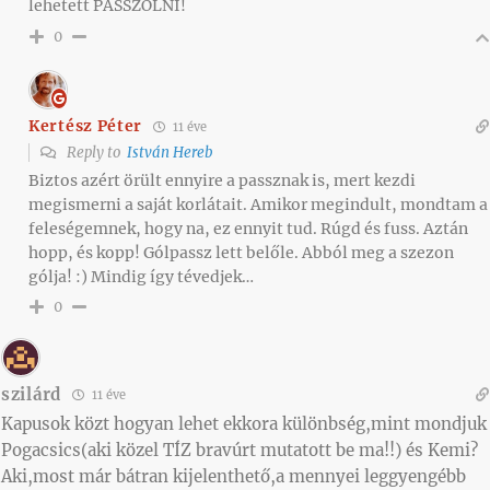
lehetett PASSZOLNI!
0
Kertész Péter
11 éve
Reply to
István Hereb
Biztos azért örült ennyire a passznak is, mert kezdi
megismerni a saját korlátait. Amikor megindult, mondtam a
feleségemnek, hogy na, ez ennyit tud. Rúgd és fuss. Aztán
hopp, és kopp! Gólpassz lett belőle. Abból meg a szezon
gólja! :) Mindig így tévedjek…
0
szilárd
11 éve
Kapusok közt hogyan lehet ekkora különbség,mint mondjuk
Pogacsics(aki közel TÍZ bravúrt mutatott be ma!!) és Kemi?
Aki,most már bátran kijelenthető,a mennyei leggyengébb