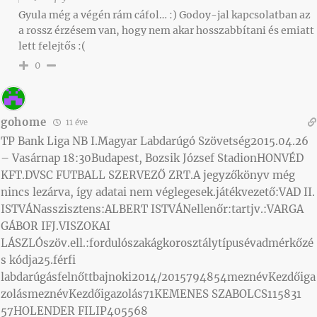
Gyula még a végén rám cáfol… :) Godoy-jal kapcsolatban az
a rossz érzésem van, hogy nem akar hosszabbítani és emiatt
lett felejtős :(
0
gohome
11 éve
TP Bank Liga NB I.Magyar Labdarúgó Szövetség2015.04.26
– Vasárnap 18:30Budapest, Bozsik József StadionHONVÉD
KFT.DVSC FUTBALL SZERVEZŐ ZRT.A jegyzőkönyv még
nincs lezárva, így adatai nem véglegesek.játékvezető:VAD II.
ISTVÁNasszisztens:ALBERT ISTVÁNellenőr:tartjv.:VARGA
GÁBOR IFJ.VISZOKAI
LÁSZLÓszöv.ell.:fordulószakágkorosztálytípusévadmérkőzé
s kódja25.férfi
labdarúgásfelnőttbajnoki2014/2015794854meznévKezdőiga
zolásmeznévKezdőigazolás71KEMENES SZABOLCS115831
57HOLENDER FILIP405568