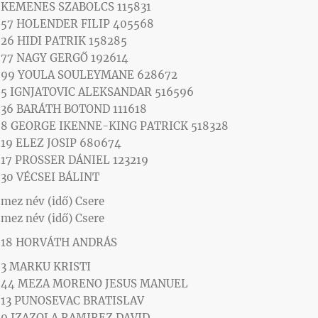
KEMENES SZABOLCS 115831
57 HOLENDER FILIP 405568
26 HIDI PATRIK 158285
77 NAGY GERGŐ 192614
99 YOULA SOULEYMANE 628672
5 IGNJATOVIC ALEKSANDAR 516596
36 BARÁTH BOTOND 111618
8 GEORGE IKENNE-KING PATRICK 518328
19 ELEZ JOSIP 680674
17 PROSSER DÁNIEL 123219
30 VÉCSEI BÁLINT
mez név (idő) Csere
mez név (idő) Csere
18 HORVÁTH ANDRÁS
3 MARKU KRISTI
44 MEZA MORENO JESUS MANUEL
13 PUNOSEVAC BRATISLAV
9 IZAZOLA RAMIREZ DAVID