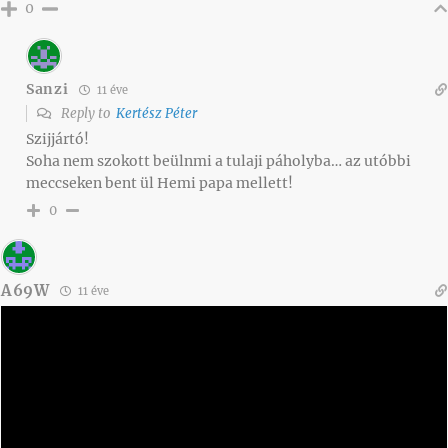
0
Sanzi
11 éve
Reply to
Kertész Péter
Szijjártó!
Soha nem szokott beülnmi a tulaji páholyba… az utóbbi
meccseken bent ül Hemi papa mellett!
0
A69W
11 éve