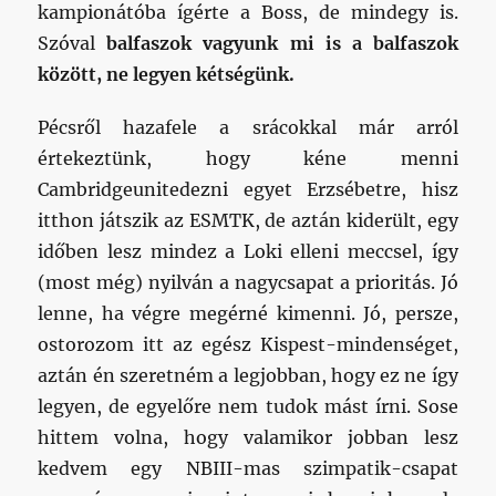
kampionátóba ígérte a Boss, de mindegy is.
Szóval
balfaszok vagyunk mi is a balfaszok
között, ne legyen kétségünk.
Pécsről hazafele a srácokkal már arról
értekeztünk, hogy kéne menni
Cambridgeunitedezni egyet Erzsébetre, hisz
itthon játszik az ESMTK, de aztán kiderült, egy
időben lesz mindez a Loki elleni meccsel, így
(most még) nyilván a nagycsapat a prioritás. Jó
lenne, ha végre megérné kimenni. Jó, persze,
ostorozom itt az egész Kispest-mindenséget,
aztán én szeretném a legjobban, hogy ez ne így
legyen, de egyelőre nem tudok mást írni. Sose
hittem volna, hogy valamikor jobban lesz
kedvem egy NBIII-mas szimpatik-csapat