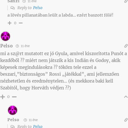
Sanzi
11 éve
Reply to
Pelso
a lövés pillanatában leült a labda… ezért baszott fölé!
0
Pelso
11 éve
mi a sz@rt mutatott ez jó Gyula, amivel kiszorította Punót a
kezdőből ?? miért nem játszik a kis Indián és Godoy, akik
képesek megindulásokra ?? tököm tele ezzel a
beszari,”biztonságos” Rossi „játékkal”, ami jellemzően
nézhetetlen és eredménytelen… (és mekkora baki kell
Szabitól, hogy Horváth védjen ??)
0
Pelso
11 éve
Reply to
Pelso