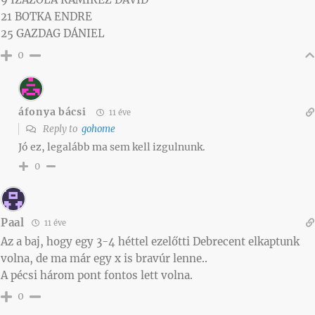
21 BOTKA ENDRE
25 GAZDAG DÁNIEL
0
áfonya bácsi
11 éve
Reply to
gohome
Jó ez, legalább ma sem kell izgulnunk.
0
Paal
11 éve
Az a baj, hogy egy 3-4 héttel ezelőtti Debrecent elkaptunk
volna, de ma már egy x is bravúr lenne..
A pécsi három pont fontos lett volna.
0