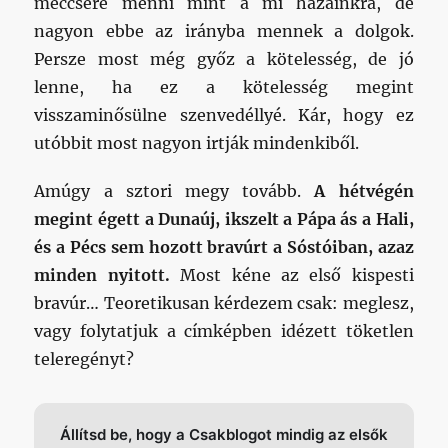
meccsére menni mint a mi hazainkra, de
nagyon ebbe az irányba mennek a dolgok.
Persze most még győz a kötelesség, de jó
lenne, ha ez a kötelesség megint
visszaminősülne szenvedéllyé. Kár, hogy ez
utóbbit most nagyon irtják mindenkiből.
Amúgy a sztori megy tovább.
A hétvégén
megint égett a Dunaúj, ikszelt a Pápa ás a Hali,
és a Pécs sem hozott bravúrt a Sóstóiban, azaz
minden nyitott.
Most kéne az első kispesti
bravúr… Teoretikusan kérdezem csak: meglesz,
vagy folytatjuk a címképben idézett töketlen
teleregényt?
Állítsd be, hogy a Csakblogot mindig az elsők