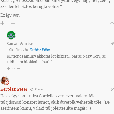
Rossi: „A hosszabbításban kihagytunk egy nagy helyzetet,
az ellenfél biztos berúgta volna.”
Ez így van…
0
Sanzi
11 éve
Reply to
Kertész Péter
KEmenes amúgy akkorát lepkézett… bár se Nagy Geri, se
Hidi nem blokkolt… háthát
0
Kertész Péter
11 éve
Ha ez így van, tutira Cordella szervezett valamiféle
tulajdonosi konzorciumot, akik átvették/vehették tőle. (De
szerintem kamu, valaki túl jólértesülte magát:) )