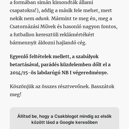
a formában simán kimondták állami
csapatokra!), addig a másik fele mehet, mert
nekik nem
adunk.
Mármint te meg én, meg a
Csatornázási Művek és hasonló nagyon fontos,
a futballon keresztüli reklámértékért
bármennyit áldozni hajlandó cég.
Egyenlő feltételek mellett, a szabályok
betartásával, parádés küzdelemben dőlt el a
2014/15-ös labdarúgó NB I végeredménye.
Köszönjük az összes résztvevőnek. Basszátok
meg!
Állítsd be, hogy a Csakblogot mindig az elsők
között lásd a Google keresőben