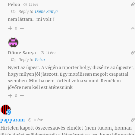
Pelso
11 éve
Reply to
Döme Sanya
nem láttam… mi volt ?
0
Döme Sanya
11 éve
Reply to
Pelso
Nyert az újpest. A végén a riporter hölgy dicsérte az újpestet,
hogy milyen jól játszott. Egy morálissan megölt csapattal
szemben. Mintha nem történt volna semmi. Remélem
jővőre nem kell ezt átéreznünk.
0
papparam
11 éve
Hirtelen kapott összeesküvés elmélet (nem tudom, honnan