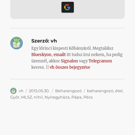
Szerző:
vh
Egy lőrinci kispesti Kőbányáról. Megtalálsz
Blueskyon
,
emailt
itt tudsz írni nekem, ha pedig
üzennél, akkor
Signalon
vagy
Telegramon
keress. ||
vh összes bejegyzése
Szerző
Közzétéve
Kategória
Címke
vh
2015.05.30.
Beharangozó
beharangozó
,
étel
,
Győr
,
MLSZ
,
nihil
,
Nyíregyháza
,
Pápa
,
Pécs