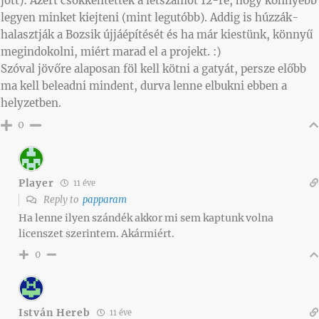
jött): Azért csökkentették a létszámot 12-re, hogy könnyebb
legyen minket kiejteni (mint legutóbb). Addig is húzzák-
halasztják a Bozsik újjáépítését és ha már kiestünk, könnyű
megindokolni, miért marad el a projekt. :)
Szóval jövőre alaposan föl kell kötni a gatyát, persze előbb
ma kell beleadni mindent, durva lenne elbukni ebben a
helyzetben.
0
Player
11 éve
Reply to
papparam
Ha lenne ilyen szándék akkor mi sem kaptunk volna
licenszet szerintem. Akármiért.
0
István Hereb
11 éve