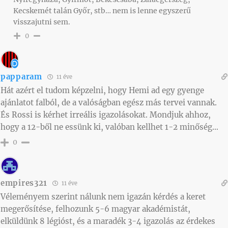
Kecskemét talán Győr, stb… nem is lenne egyszerű
visszajutni sem.
0
papparam
11 éve
Hát azért el tudom képzelni, hogy Hemi ad egy gyenge
ajánlatot falból, de a valóságban egész más tervei vannak.
És Rossi is kérhet irreális igazolásokat. Mondjuk ahhoz,
hogy a 12-ből ne essünk ki, valóban kellhet 1-2 minőség…
0
empires321
11 éve
Véleményem szerint nálunk nem igazán kérdés a keret
megerősítése, felhozunk 5-6 magyar akadémistát,
elküldünk 8 légióst, és a maradék 3-4 igazolás az érdekes