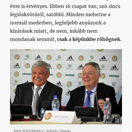
évre is érvényes. Ebben 16 csapat van, szó sincs
légióskvótáról, satöbbi. Minden mehetne a
normál mederben, legfeljebb anyázunk a
kizárások miatt, de nem, inkább nem
mondanak semmit,
csak a képünkbe röhögnek
.
fotó: NSO/Móricz-Sabján Simon