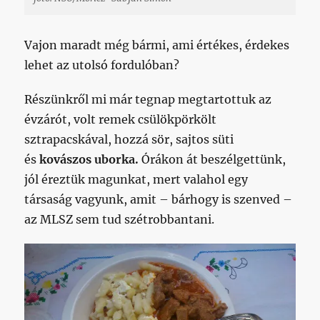
Vajon maradt még bármi, ami értékes, érdekes
lehet az utolsó fordulóban?
Részünkről mi már tegnap megtartottuk az
évzárót, volt remek csülökpörkölt
sztrapacskával, hozzá sör, sajtos süti
és
kovászos uborka.
Órákon át beszélgettünk,
jól éreztük magunkat, mert valahol egy
társaság vagyunk, amit – bárhogy is szenved –
az MLSZ sem tud szétrobbantani.