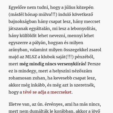
Egyelőre nem tudni, hogy a július közepén
(másfél hónap múlva!!!) induló következő
bajnokságban hány csapat lesz, hány meccset
játszanak egyáltalán, mi lesz a lebonyolítás,
hány külföldit lehet nevezni, mennyi lehet
egyszerre a pályán, hogyan és milyen
arányban, valamint milyen összegekkel zsarol
majd az MLSZ a klubok saját(!!!) pénzéből,
mert
még mindig nincs versenykiírás!
Persze
ez is mindegy, mert a helyszíni nézőszám
rohamosan zuhan, ha kevesebb csapat lesz,
akkor még inkább, és még azt is szeretnék,
hogy a
tévé se adja a meccseket
.
Illetve van, az ún. érvényes, ami ha más nincs,
mert nem dumálták le korábban, akkor a jövő