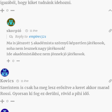
igazából, hogy kiket tudnánk idehozni.
0
skorpió
11 éve
Reply to
empires321
Ma is játszott 5 akadémista szörnyű képzetlen játékosok,
soha nem lesznek nagy játékosok!
Ide akadémistákhoz nem jönnek jó játékosok.
0
Kovics
11 éve
Szerintem is csak ha meg lesz erősítve a keret akkor marad
Rossi. Gyorsan ki fog ez derülni, rövid a pihi idő.
0