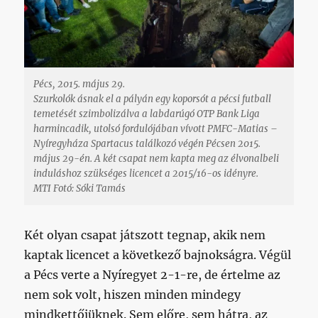
Pécs, 2015. május 29.
Szurkolók ásnak el a pályán egy koporsót a pécsi futball
temetését szimbolizálva a labdarúgó OTP Bank Liga
harmincadik, utolsó fordulójában vívott PMFC-Matias –
Nyíregyháza Spartacus találkozó végén Pécsen 2015.
május 29-én. A két csapat nem kapta meg az élvonalbeli
induláshoz szükséges licencet a 2015/16-os idényre.
MTI Fotó: Sóki Tamás
Két olyan csapat játszott tegnap, akik nem
kaptak licencet a következő bajnokságra. Végül
a Pécs verte a Nyíregyet 2-1-re, de értelme az
nem sok volt, hiszen minden mindegy
mindkettőjüknek. Sem előre, sem hátra, az