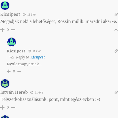
Kicsipest
11 éve
Megadják neki a lehetőséget, Rossin múlik, maradni akar-e.
0
Kicsipest
11 éve
Reply to
Kicsipest
Nyolc magyarnak…
0
István Hereb
11 éve
Helyzetkohasználásunk: pont, mint egész évben :-(
0