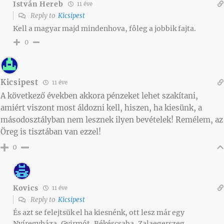
István Hereb
11 éve
Reply to
Kicsipest
Kell a magyar majd mindenhova, fôleg a jobbik fajta.
0
Kicsipest
11 éve
A következő években akkora pénzeket lehet szakítani,
amiért viszont most áldozni kell, hiszen, ha kiesünk, a
másodosztályban nem lesznek ilyen bevételek! Remélem, az
Öreg is tisztában van ezzel!
0
Kovics
11 éve
Reply to
Kicsipest
És azt se felejtsük el ha kiesnénk, ott lesz már egy
Nyíregyháza, Gyirmót, Békéscsaba, Zalaegerszeg,