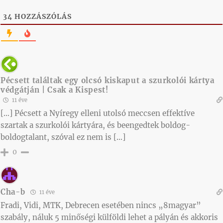
34
HOZZÁSZÓLÁS
Pécsett találtak egy olcsó kiskaput a szurkolói kártya
védgátján | Csak a Kispest!
11 éve
[…] Pécsett a Nyíregy elleni utolsó meccsen effektíve
szartak a szurkolói kártyára, és beengedtek boldog-
boldogtalant, szóval ez nem is […]
0
Cha-b
11 éve
Fradi, Vidi, MTK, Debrecen esetében nincs „8magyar”
szabály, náluk 5 minőségi külföldi lehet a pályán és akkoris