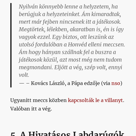
Nyilván könnyebb lenne a helyzetem, ha
berúgjuk a helyzeteinket. Ám kimaradtak,
mert már fejben nincsenek itt a játékosok.
Megtörtek, lélekben, akaratban is, én is így
vagyok ezzel. Egy biztos, ott leszünk az
utolsó fordulóban a Honvéd elleni meccsen.
Ám hogy hányan szállnak fel a buszra a
játékosok közül, azt most még nem tudom
megmondani. Eljött a vég, szép volt, ennyi
volt.
– Kovács László, a Pápa edzője (via
nso
)
Ugyanitt meccs közben
kapcsolták le a villanyt
.
Valóban itt a vég.
5. A Hivatásos Labdarúgók