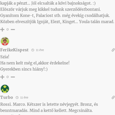
kapják a pénzt… Jól elcsalták a kövi bajnokságot. :)
Elöször várjuk meg kikkel tudunk szerződéstbontani.
Gyanítom Kone-t, Palaciost stb. még évekig csodálhatjuk.
Közben elveszítjük Ignját, Elezt, Kinget… Youla talán marad.
0
FerikeKispest
11 éve
Szia!
Ha nem kelt még el,akkor érdekelne!
Gyerekben sincs hiány!:)
0
Turbo
11 éve
Rossi. Marco. Kétszer is letette névjegyét. Bronz, és
benntmaradás. Mind a kettő kellett. Megcsinálta.