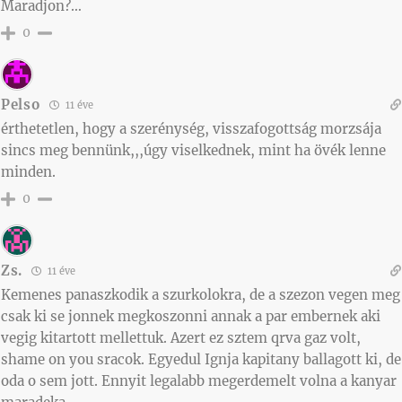
Maradjon?…
0
Pelso
11 éve
érthetetlen, hogy a szerénység, visszafogottság morzsája
sincs meg bennünk,,,úgy viselkednek, mint ha övék lenne
minden.
0
Zs.
11 éve
Kemenes panaszkodik a szurkolokra, de a szezon vegen meg
csak ki se jonnek megkoszonni annak a par embernek aki
vegig kitartott mellettuk. Azert ez sztem qrva gaz volt,
shame on you sracok. Egyedul Ignja kapitany ballagott ki, de
oda o sem jott. Ennyit legalabb megerdemelt volna a kanyar