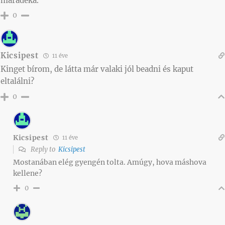
maradeka.
0
Kicsipest
11 éve
Kinget bírom, de látta már valaki jól beadni és kaput
eltalálni?
0
Kicsipest
11 éve
Reply to
Kicsipest
Mostanában elég gyengén tolta. Amúgy, hova máshova
kellene?
0