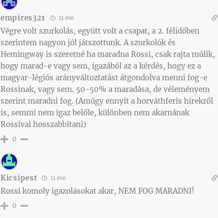
empires321
11 éve
Végre volt szurkolás, együtt volt a csapat, a 2. félidőben
szerintem nagyon jól játszottunk. A szurkolók és
Hemingway is szeretné ha maradna Rossi, csak rajta múlik,
hogy marad-e vagy sem, igazából az a kérdés, hogy ez a
magyar-légiós arányváltoztatást átgondolva menni fog-e
Rossinak, vagy sem. 50-50% a maradása, de véleményem
szerint maradni fog. (Amúgy ennyit a horváthferis hírekről
is, semmi nem igaz belőle, különben nem akarnának
Rossival hosszabbítani)
0
Kicsipest
11 éve
Rossi komoly igazolásokat akar, NEM FOG MARADNI!
0