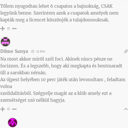
Tőlem nyugodtan lehet 6 csapatos a bajnokság, CSAK
legyünk benne. Szerintem azok a csapatok amelyek nem
kapták meg a licencet köszönjék a tulajdonosuknak.
0
Döme Sanya
11 éve
Na most akkor miröl szól foci. Akinek nincs pénze ne
focizzon. És a legszebb, hogy aki megkapta és bentmaradt
üll a sarokban némán.
Az újpest helyében 10 perc játék után levonultam , feladtam
volna
szolidalitásból. Szégyelje magát az a klúb amely ezt a
szemétséget szó nélkül hagyja.
0