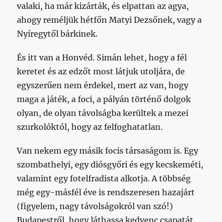
valaki, ha már kizárták, és elpattan az agya,
ahogy reméljük hétfőn Matyi Dezsőnek, vagy a
Nyíregytől bárkinek.
És itt van a Honvéd. Simán lehet, hogy a fél
keretet és az edzőt most látjuk utoljára, de
egyszerűen nem érdekel, mert az van, hogy
maga a játék, a foci, a pályán történő dolgok
olyan, de olyan távolságba kerültek a mezei
szurkolóktól, hogy az felfoghatatlan.
Van nekem egy másik focis társaságom is. Egy
szombathelyi, egy diósgyőri és egy kecskeméti,
valamint egy fotelfradista alkotja. A többség
még egy-másfél éve is rendszeresen hazajárt
(figyelem, nagy távolságokról van szó!)
Budapestről, hogy láthassa kedvenc csapatát.