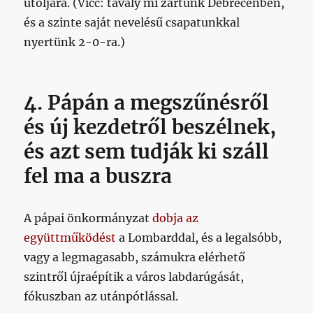
utoljára. (Vicc: tavaly mi zártunk Debrecenben,
és a szinte saját nevelésű csapatunkkal
nyertünk 2-0-ra.)
4. Pápán a megszűnésről
és új kezdetről beszélnek,
és azt sem tudják ki száll
fel ma a buszra
A pápai önkormányzat
dobja az
együttműködést
a Lombarddal, és a legalsóbb,
vagy a legmagasabb, számukra elérhető
szintről újraépítik a város labdarúgását,
fókuszban az utánpótlással.