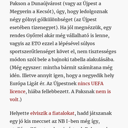
Pakson a Dunaújvárost (vagy az Újpest a
Megyerin a Kecsót), úgy, hogy ledolgoznak
négy gólnyi gólkülönbséget (az Újpest
esetében tizenegyet). Ha jól megnézzük, egy
rendes Győrrel akár még vállalható is lenne,
vagyis az ETO ezzel a lépésével súlyos
sportszerűtlenséget követ el, nem tisztességes
módon szól bele a bajnoki tabella alakulásába.
(Még egyszer: mintha bármit számítana még
idén. Illetve annyit igen, hogy a negyedik hely
Európa Ligát ér. Az Újpestnek
nincs UEFA
licence
, hiába fellebbezett. A Paksnak
nem is
volt
.)
Helyette
elviszik a fiatalokat
, hadd játszanak
egy jó kis meccset az NB I-ben még így,