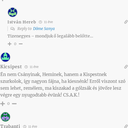
István Hereb
11 éve
Reply to
Döme Sanya
Tizenegyes – mondjuk ő legalább belőtte…
0
Kicsipest
11 éve
Én nem Csányinak, Heminek, hanem a Kispestnek
szurkolok, így nagyon fájna, ha kiesnénk! Erről viszont szó
sem lehet, remélem, ma kiszakad a gólzsák és jövőre lesz
végre egy nyugodtabb évünk! CS.A.K.!
0
Trabanti
11 éve