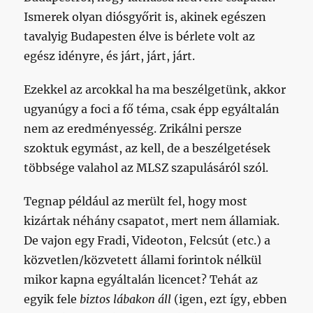
Ismerek olyan diósgyőrit is, akinek egészen
tavalyig Budapesten élve is bérlete volt az
egész idényre, és járt, járt, járt.
Ezekkel az arcokkal ha ma beszélgetünk, akkor
ugyanúgy a foci a fő téma, csak épp egyáltalán
nem az eredményesség. Zrikálni persze
szoktuk egymást, az kell, de a beszélgetések
többsége valahol az MLSZ szapulásáról szól.
Tegnap például az merült fel, hogy most
kizártak néhány csapatot, mert nem államiak.
De vajon egy Fradi, Videoton, Felcsút (etc.) a
közvetlen/közvetett állami forintok nélkül
mikor kapna egyáltalán licencet? Tehát az
egyik fele
biztos lábakon áll
(igen, ezt így, ebben