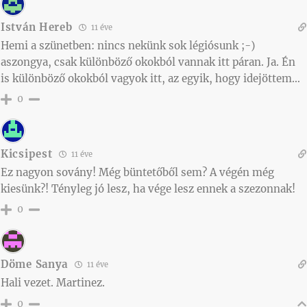
István Hereb
11 éve
Hemi a szünetben: nincs nekünk sok légiósunk ;-)
aszongya, csak különböző okokból vannak itt páran. Ja. Én
is különböző okokból vagyok itt, az egyik, hogy idejöttem…
0
Kicsipest
11 éve
Ez nagyon sovány! Még büntetőből sem? A végén még
kiesünk?! Tényleg jó lesz, ha vége lesz ennek a szezonnak!
0
Döme Sanya
11 éve
Hali vezet. Martinez.
0