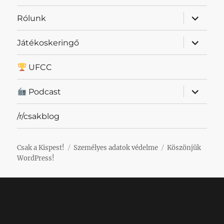
almenü
Rólunk
szétnyit
almenü
Játékoskeringő
szétnyit
UFCC
almenü
Podcast
szétnyit
/r/csakblog
Csak a Kispest!
Személyes adatok védelme
Köszönjük
WordPress!