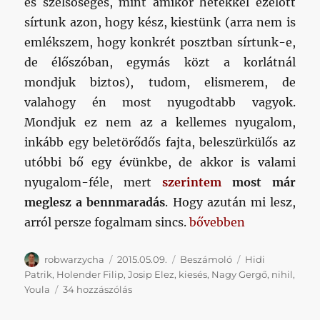
és szélsőséges, mint amikor hetekkel ezelőtt
sírtunk azon, hogy kész, kiestünk (arra nem is
emlékszem, hogy konkrét posztban sírtunk-e,
de élőszóban, egymás közt a korlátnál
mondjuk biztos), tudom, elismerem, de
valahogy én most nyugodtabb vagyok.
Mondjuk ez nem az a kellemes nyugalom,
inkább egy beletörődős fajta, beleszürkülős az
utóbbi bő egy évünkbe, de akkor is valami
nyugalom-féle, mert
szerintem
most már
meglesz a bennmaradás
. Hogy azután mi lesz,
„Megvagyunk?”
arról persze fogalmam sincs.
bővebben
Szerző
Közzétéve
Kategória
Címke
robwarzycha
2015.05.09.
Beszámoló
Hidi
Patrik
,
Holender Filip
,
Josip Elez
,
kiesés
,
Nagy Gergő
,
nihil
,
Megvagyunk?
Youla
34 hozzászólás
című
bejegyzéshez