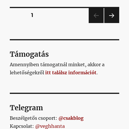
Bejegyzések
OLDAL
1
KÖV
lapozása
ETKE
ZŐ
OLD
AL
Támogatás
Amennyiben támogatnál minket, akkor a
lehetőségekről
itt találsz információt
.
Telegram
Beszélgetős csoport:
@csakblog
Kapcsolat:
@veghhanta