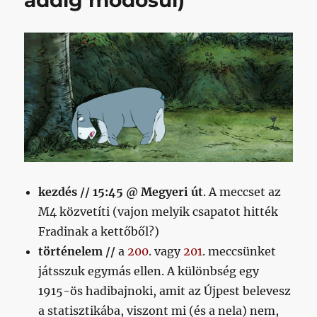
addig módosul)
kezdés //
15:45 @ Megyeri út
. A meccset az
M4 közvetíti (vajon melyik csapatot hitték
Fradinak a kettőből?)
történelem //
a
200
. vagy
201
. meccsünket
játsszuk egymás ellen. A különbség egy
1915-ös hadibajnoki, amit az Újpest belevesz
a statisztikába, viszont mi (és a nela) nem,