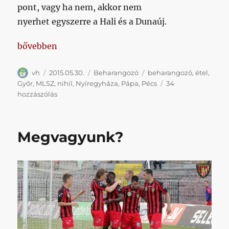
pont, vagy ha nem, akkor nem
nyerhet egyszerre a Hali és a Dunaúj.
„Valakit még érdekel egyáltalán az utolsó forduló?”
bővebben
Szerző
Közzétéve
Kategória
Címke
vh
2015.05.30.
Beharangozó
beharangozó
,
étel
,
Győr
,
MLSZ
,
nihil
,
Nyíregyháza
,
Pápa
,
Pécs
34
Valakit
hozzászólás
még
érdekel
egyáltalán
Megvagyunk?
az
utolsó
forduló?
című
bejegyzéshez