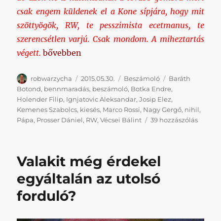
csak engem küldenek el a Kone sípjára, hogy mit
szöttyögök, RW, te pesszimista ecetmanus, te
szerencsétlen varjú. Csak mondom. A miheztartás
„Happy (?) End”
végett.
bővebben
Szerző
Közzétéve
Kategória
Címke
robwarzycha
2015.05.30.
Beszámoló
Baráth
Botond
,
bennmaradás
,
beszámoló
,
Botka Endre
,
Holender Filip
,
Ignjatovic Aleksandar
,
Josip Elez
,
Kemenes Szabolcs
,
kiesés
,
Marco Rossi
,
Nagy Gergő
,
nihil
,
Happy
Pápa
,
Prosser Dániel
,
RW
,
Vécsei Bálint
39 hozzászólás
(?)
End
című
Valakit még érdekel
bejegy
egyáltalán az utolsó
forduló?