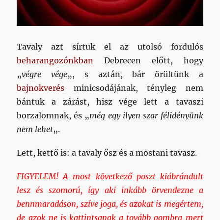
Tavaly azt sírtuk el az utolsó fordulós
beharangozónkban
Debrecen előtt, hogy
„
végre vége
„, s aztán, bár örültünk a
bajnokverés
minicsodájának, tényleg nem
bántuk a zárást, hisz vége lett a tavaszi
borzalomnak, és „
még egy ilyen szar félidényünk
nem lehet
„.
Lett, kettő is: a tavaly ősz és a mostani tavasz.
FIGYELEM! A most következő poszt kiábrándult
lesz és szomorú, így aki inkább örvendezne a
bennmaradáson, szíve joga, és azokat is megértem,
de azok ne is kattintsanak a tovább gombra mert