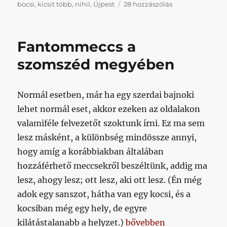
Legalább
bocsi
,
kicsit több
,
nihil
,
Újpest
28 hozzászólás
nem
Dunaújvárosba
rendezik
Fantommeccs a
(bár
még
szomszéd megyében
csak
reggel
9
Normál esetben, már ha egy szerdai bajnoki
van,
lehet normál eset, akkor ezeken az oldalakon
simán
lehet,
valamiféle felvezetőt szoktunk írni. Ez ma sem
hogy
lesz másként, a különbség mindössze annyi,
addig
hogy amíg a korábbiakban általában
módosul)
című
hozzáférhető meccsekről beszéltünk, addig ma
bejegyzéshez
lesz, ahogy lesz; ott lesz, aki ott lesz. (Én még
adok egy sanszot, hátha van egy kocsi, és a
kocsiban még egy hely, de egyre
„Fantommeccs a szomsz
kilátástalanabb a helyzet.)
bővebben