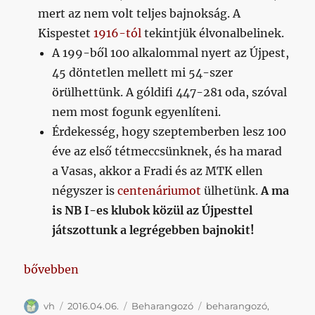
mert az nem volt teljes bajnokság. A
Kispestet
1916-tól
tekintjük élvonalbelinek.
A 199-ből 100 alkalommal nyert az Újpest,
45 döntetlen mellett mi 54-szer
örülhettünk. A góldifi 447-281 oda, szóval
nem most fogunk egyenlíteni.
Érdekesség, hogy szeptemberben lesz 100
éve az első tétmeccsünknek, és ha marad
a Vasas, akkor a Fradi és az MTK ellen
négyszer is
centenáriumot
ülhetünk.
A ma
is NB I-es klubok közül az Újpesttel
játszottunk a legrégebben bajnokit!
„Legalább nem Dunaújvárosban rendezik (bár még cs
bővebben
Szerző
Közzétéve
Kategória
Címke
vh
2016.04.06.
Beharangozó
beharangozó
,