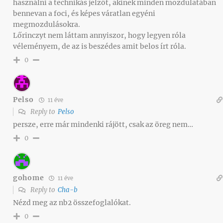
használni a technikás jelzőt, akinek minden mozdulatában
bennevan a foci, és képes váratlan egyéni
megmozdulásokra.
Lőrinczyt nem láttam annyiszor, hogy legyen róla
véleményem, de az is beszédes amit belos írt róla.
0
Pelso
11 éve
Reply to
Pelso
persze, erre már mindenki rájött, csak az öreg nem…
0
gohome
11 éve
Reply to
Cha-b
Nézd meg az nb2 összefoglalókat.
0