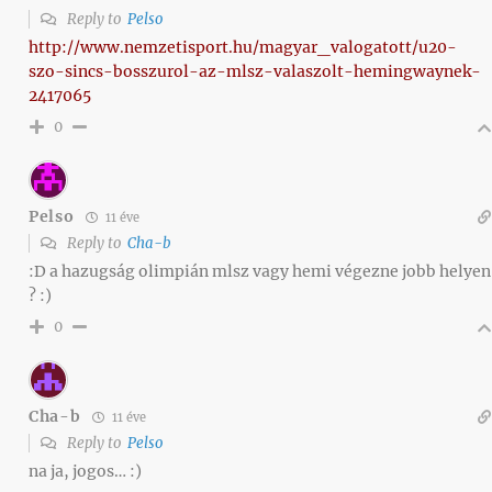
Reply to
Pelso
http://www.nemzetisport.hu/magyar_valogatott/u20-
szo-sincs-bosszurol-az-mlsz-valaszolt-hemingwaynek-
2417065
0
Pelso
11 éve
Reply to
Cha-b
:D a hazugság olimpián mlsz vagy hemi végezne jobb helyen
? :)
0
Cha-b
11 éve
Reply to
Pelso
na ja, jogos… :)