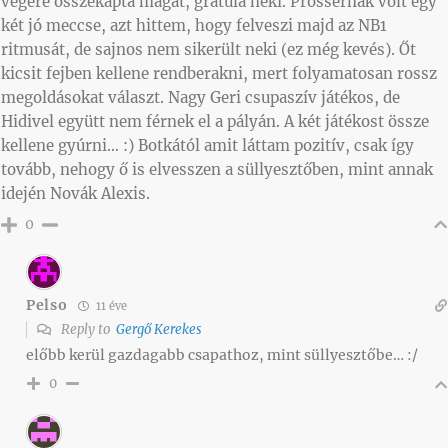
végére összekapta magát, gratula neki. Prossernak volt egy
két jó meccse, azt hittem, hogy felveszi majd az NB1
ritmusát, de sajnos nem sikerült neki (ez még kevés). Őt
kicsit fejben kellene rendberakni, mert folyamatosan rossz
megoldásokat választ. Nagy Geri csupaszív játékos, de
Hidivel együtt nem férnek el a pályán. A két játékost össze
kellene gyúrni… :) Botkától amit láttam pozitív, csak így
tovább, nehogy ő is elvesszen a süllyesztőben, mint annak
idején Novák Alexis.
0
Pelso
11 éve
Reply to
Gergő Kerekes
előbb kerül gazdagabb csapathoz, mint süllyesztőbe… :/
0