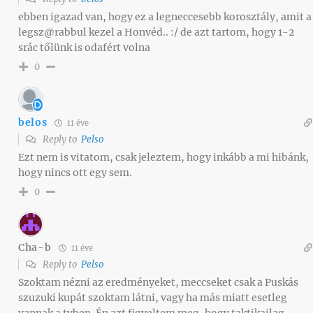
ebben igazad van, hogy ez a legneccesebb korosztály, amit a
legsz@rabbul kezel a Honvéd.. :/ de azt tartom, hogy 1-2
srác tőlünk is odafért volna
0
belos
11 éve
Reply to
Pelso
Ezt nem is vitatom, csak jeleztem, hogy inkább a mi hibánk,
hogy nincs ott egy sem.
0
Cha-b
11 éve
Reply to
Pelso
Szoktam nézni az eredményeket, meccseket csak a Puskás
szuzuki kupát szoktam látni, vagy ha más miatt esetleg
vannak a tvben. Én azt figyeltem meg, hogy taktikailag