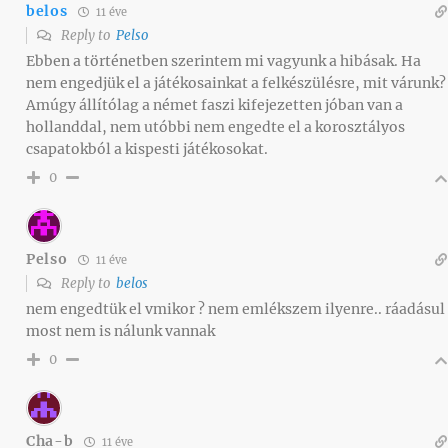
belos
11 éve
Reply to
Pelso
Ebben a történetben szerintem mi vagyunk a hibásak. Ha
nem engedjük el a játékosainkat a felkészülésre, mit várunk?
Amúgy állítólag a német faszi kifejezetten jóban van a
hollanddal, nem utóbbi nem engedte el a korosztályos
csapatokból a kispesti játékosokat.
0
Pelso
11 éve
Reply to
belos
nem engedtük el vmikor ? nem emlékszem ilyenre.. ráadásul
most nem is nálunk vannak
0
Cha-b
11 éve