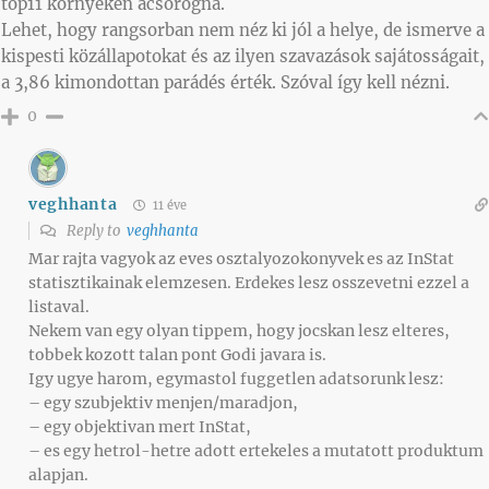
top11 környékén ácsorogna.
Lehet, hogy rangsorban nem néz ki jól a helye, de ismerve a
kispesti közállapotokat és az ilyen szavazások sajátosságait,
a 3,86 kimondottan parádés érték. Szóval így kell nézni.
0
veghhanta
11 éve
Reply to
veghhanta
Mar rajta vagyok az eves osztalyozokonyvek es az InStat
statisztikainak elemzesen. Erdekes lesz osszevetni ezzel a
listaval.
Nekem van egy olyan tippem, hogy jocskan lesz elteres,
tobbek kozott talan pont Godi javara is.
Igy ugye harom, egymastol fuggetlen adatsorunk lesz:
– egy szubjektiv menjen/maradjon,
– egy objektivan mert InStat,
– es egy hetrol-hetre adott ertekeles a mutatott produktum
alapjan.