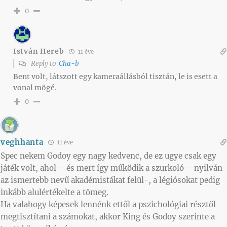
0
István Hereb
11 éve
Reply to
Cha-b
Bent volt, látszott egy kameraállásból tisztán, le is esett a
vonal mögé.
0
veghhanta
11 éve
Spec nekem Godoy egy nagy kedvenc, de ez ugye csak egy
játék volt, ahol – és mert így működik a szurkoló – nyilván
az ismertebb nevű akadémistákat felül-, a légiósokat pedig
inkább alulértékelte a tömeg.
Ha valahogy képesek lennénk ettől a pszichológiai résztől
megtisztítani a számokat, akkor King és Godoy szerinte a