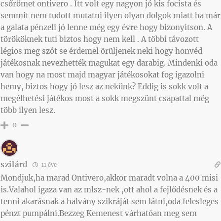
csőrömet ontivero . Itt volt egy nagyon jó kis focista és
semmit nem tudott mutatni ilyen olyan dolgok miatt ha már
a galata pénzeli jó lenne még egy évre hogy bizonyitson. A
törököknek tuti biztos hogy nem kell . A többi távozott
légios meg szót se érdemel örüljenek neki hogy honvéd
játékosnak nevezhették magukat egy darabig. Mindenki oda
van hogy na most majd magyar játékosokat fog igazolni
hemy, biztos hogy jó lesz az nekünk? Eddig is sokk volt a
megélhetési játékos most a sokk megszünt csapattal még
több ilyen lesz.
0
szilárd
11 éve
Mondjuk,ha marad Ontivero,akkor maradt volna a 400 misi
is.Valahol igaza van az mlsz-nek ,ott ahol a fejlődésnek és a
tenni akarásnak a halvány szikráját sem látni,oda felesleges
pénzt pumpálni.Bezzeg Kemenest várhatóan meg sem