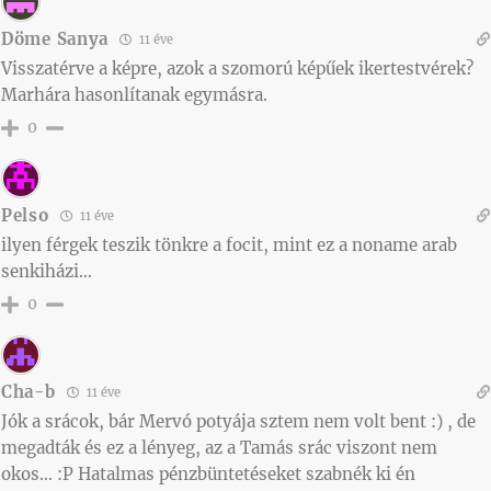
Döme Sanya
11 éve
Visszatérve a képre, azok a szomorú képűek ikertestvérek?
Marhára hasonlítanak egymásra.
0
Pelso
11 éve
ilyen férgek teszik tönkre a focit, mint ez a noname arab
senkiházi…
0
Cha-b
11 éve
Jók a srácok, bár Mervó potyája sztem nem volt bent :) , de
megadták és ez a lényeg, az a Tamás srác viszont nem
okos… :P Hatalmas pénzbüntetéseket szabnék ki én