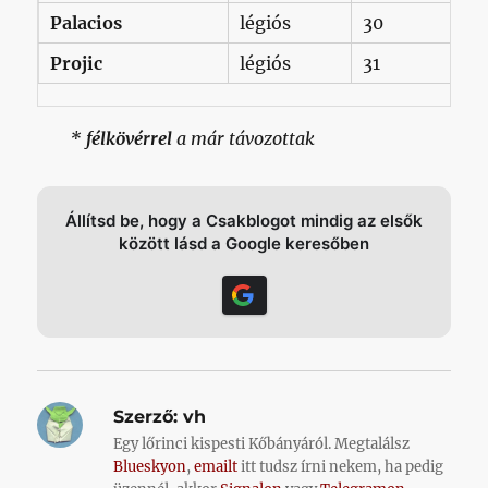
Palacios
légiós
30
Projic
légiós
31
*
félkövérrel
a már távozottak
Állítsd be, hogy a Csakblogot mindig az elsők
között lásd a Google keresőben
Szerző:
vh
Egy lőrinci kispesti Kőbányáról. Megtalálsz
Blueskyon
,
emailt
itt tudsz írni nekem, ha pedig