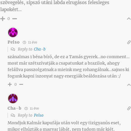
szövegelés, sípszó utáni labda elrugásos felesleges
lapokért…
0
Pelso
11 éve
Reply to
Cha-b
szánalmas 1 béna bíró, de ez a Tamás gyerek…no comment…
most már szétszívatják a csapatunkat a brazilok, ahogy
felállva passzolgatnak a mieink meg rohangálnak…sajnos ki
fogunk kapni iszonyat nagy energiák beáldozása után :/
0
Cha-b
11 éve
Reply to
Pelso
Mondjuk Kalmár kapufája után volt egy tizigyanús eset,
mikor elhúzták a magyar lábát, nem tudom már kiét.