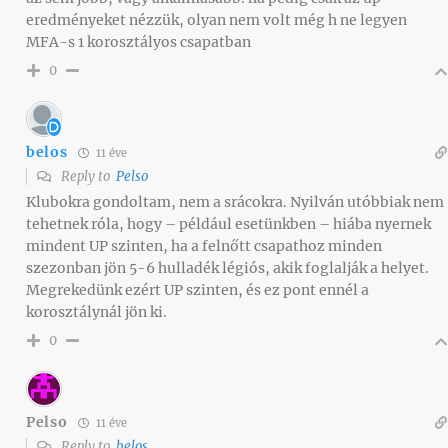
eredményeket nézzük, olyan nem volt még h ne legyen
MFA-s 1 korosztályos csapatban
0
belos
11 éve
Reply to
Pelso
Klubokra gondoltam, nem a srácokra. Nyilván utóbbiak nem
tehetnek róla, hogy – például esetünkben – hiába nyernek
mindent UP szinten, ha a felnőtt csapathoz minden
szezonban jön 5-6 hulladék légiós, akik foglalják a helyet.
Megrekedünk ezért UP szinten, és ez pont ennél a
korosztálynál jön ki.
0
Pelso
11 éve
Reply to
belos