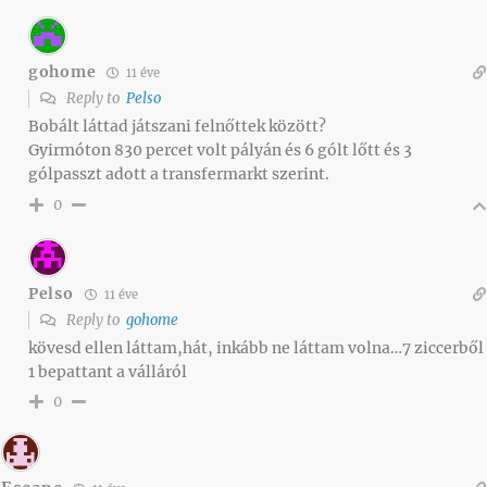
gohome
11 éve
Reply to
Pelso
Bobált láttad játszani felnőttek között?
Gyirmóton 830 percet volt pályán és 6 gólt lőtt és 3
gólpasszt adott a transfermarkt szerint.
0
Pelso
11 éve
Reply to
gohome
kövesd ellen láttam,hát, inkább ne láttam volna…7 ziccerből
1 bepattant a válláról
0