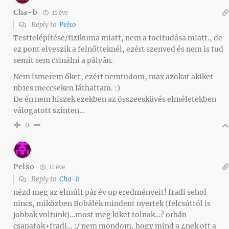
Cha-b
11 éve
Reply to
Pelso
Testfelépítése/fizikuma miatt, nem a focitudása miatt., de
ez pont elveszik a felnőtteknél, ezért szenved és nem is tud
semit sem csinálni a pályán.
Nem ismerem őket, ezért nemtudom, max azokat akiket
nb1es meccseken láthattam. :)
De én nem hiszek ezekben az összeesküvés elméletekben
válogatott szinten…
0
Pelso
11 éve
Reply to
Cha-b
nézd meg az elmúlt pár év up eredményeit! fradi sehol
nincs, miközben Bobálék mindent nyertek (felcsúttól is
jobbak voltunk)…most meg kiket tolnak…? orbán
csapatok+fradi… :/ nem mondom, hogy mind a 4nek ott a