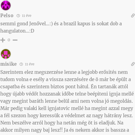
Pelso
11 éve
semmi gond Jenővel…:) és a brazil kapus is sokat dob a
hangulaton…:D
0
misike
11 éve
Szerintem elez megszerzése lenne a legjobb erősités nem
tudom volna e esély a vissza szerzésére de ö már be épült a
csapatba és szerintem biztos pont hátul. Én tartanák attól
hogy újabb védőt hozzanak időbe telne beépiteni ignja mellé
vagy megint baráth lenne belül ami nem volna jó megoldás.
Már pedig valaki kell ignjatovic mellé ha megint azzal megy
a fél szezon hogy keressük a védelmet az nagy hátrány lesz.
Nem beszélve arról hogy ha netán még öt is eladjuk. Na
akkor milyen nagy baj lesz!! Ja és nekem akkor is bassza a