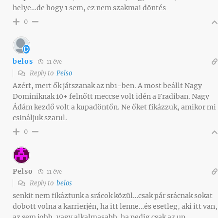
helye…de hogy 1 sem, ez nem szakmai döntés
0
belos
11 éve
Reply to
Pelso
Azért, mert ők játszanak az nb1-ben. A most beállt Nagy
Dominiknak 10+ felnőtt meccse volt idén a Fradiban. Nagy
Ádám kezdő volt a kupadöntőn. Ne őket fikázzuk, amikor mi
csináljuk szarul.
0
Pelso
11 éve
Reply to
belos
senkit nem fikáztunk a srácok közül…csak pár srácnak sokat
dobott volna a karrierjén, ha itt lenne…és esetleg, aki itt van,
az sem jobb, vagy alkalmasabb. ha pedig csak az up