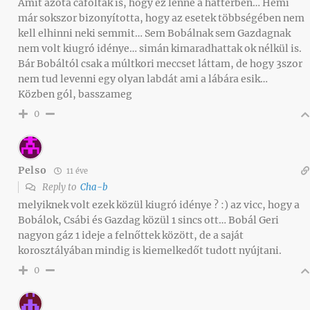
Amit azóta cáfoltak is, hogy ez lenne a háttérben… Hemi
már sokszor bizonyította, hogy az esetek többségében nem
kell elhinni neki semmit… Sem Bobálnak sem Gazdagnak
nem volt kiugró idénye… simán kimaradhattak ok nélkül is.
Bár Bobáltól csak a múltkori meccset láttam, de hogy 3szor
nem tud levenni egy olyan labdát ami a lábára esik…
Közben gól, basszameg
0
Pelso
11 éve
Reply to
Cha-b
melyiknek volt ezek közül kiugró idénye ? :) az vicc, hogy a
Bobálok, Csábi és Gazdag közül 1 sincs ott… Bobál Geri
nagyon gáz 1 ideje a felnőttek között, de a saját
korosztályában mindig is kiemelkedőt tudott nyújtani.
0