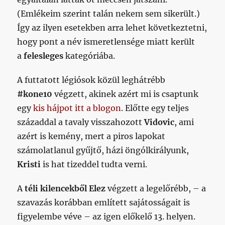
(Emlékeim szerint talán nekem sem sikerült.)
Így az ilyen esetekben arra lehet következtetni,
hogy pont a név ismeretlensége miatt került
a
felesleges
kategóriába.
A futtatott légiósok közül leghátrébb
#kone10
végzett, akinek azért mi is csaptunk
egy
kis hájpot itt a blogon
. Előtte egy teljes
századdal a tavaly visszahozott
Vidovic
, ami
azért is kemény, mert a piros lapokat
számolatlanul gyűjtő, házi öngólkirályunk,
Kristi
is hat tizeddel tudta verni.
A
téli kilencekből
Elez
végzett a legelőrébb, – a
szavazás korábban említett sajátosságait is
figyelembe véve – az igen előkelő 13. helyen.