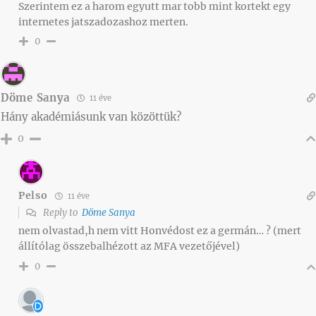
Szerintem ez a harom egyutt mar tobb mint kortekt egy
internetes jatszadozashoz merten.
0
Döme Sanya
11 éve
Hány akadémiásunk van közöttük?
0
Pelso
11 éve
Reply to
Döme Sanya
nem olvastad,h nem vitt Honvédost ez a germán… ? (mert
állítólag összebalhézott az MFA vezetőjével)
0