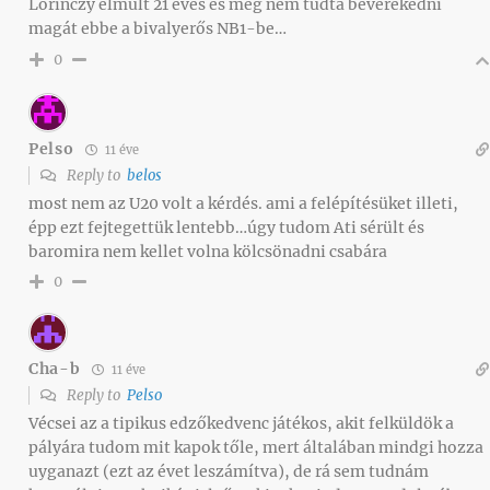
Lőrinczy elmúlt 21 éves és még nem tudta beverekedni
magát ebbe a bivalyerős NB1-be…
0
Pelso
11 éve
Reply to
belos
most nem az U20 volt a kérdés. ami a felépítésüket illeti,
épp ezt fejtegettük lentebb…úgy tudom Ati sérült és
baromira nem kellet volna kölcsönadni csabára
0
Cha-b
11 éve
Reply to
Pelso
Vécsei az a tipikus edzőkedvenc játékos, akit felküldök a
pályára tudom mit kapok tőle, mert általában mindgi hozza
uyganazt (ezt az évet leszámítva), de rá sem tudnám