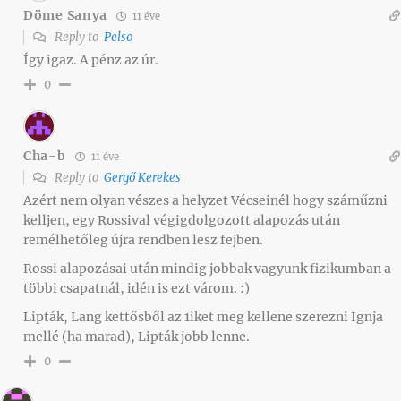
Döme Sanya
11 éve
Reply to
Pelso
Így igaz. A pénz az úr.
0
Cha-b
11 éve
Reply to
Gergő Kerekes
Azért nem olyan vészes a helyzet Vécseinél hogy száműzni
kelljen, egy Rossival végigdolgozott alapozás után
remélhetőleg újra rendben lesz fejben.
Rossi alapozásai után mindig jobbak vagyunk fizikumban a
többi csapatnál, idén is ezt várom. :)
Lipták, Lang kettősből az 1iket meg kellene szerezni Ignja
mellé (ha marad), Lipták jobb lenne.
0