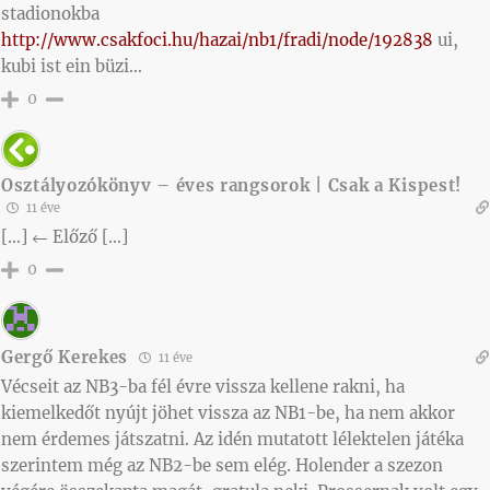
stadionokba
http://www.csakfoci.hu/hazai/nb1/fradi/node/192838
ui,
kubi ist ein büzi…
0
Osztályozókönyv – éves rangsorok | Csak a Kispest!
11 éve
[…] ← Előző […]
0
Gergő Kerekes
11 éve
Vécseit az NB3-ba fél évre vissza kellene rakni, ha
kiemelkedőt nyújt jöhet vissza az NB1-be, ha nem akkor
nem érdemes játszatni. Az idén mutatott lélektelen játéka
szerintem még az NB2-be sem elég. Holender a szezon