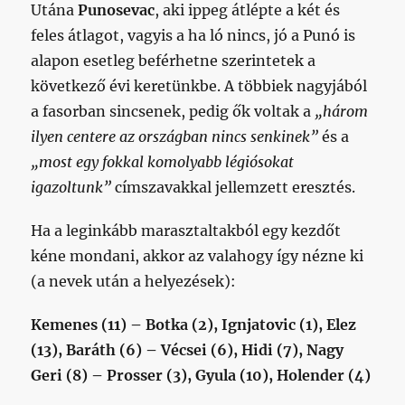
Utána
Punosevac
, aki ippeg átlépte a két és
feles átlagot, vagyis a ha ló nincs, jó a Punó is
alapon esetleg beférhetne szerintetek a
következő évi keretünkbe. A többiek nagyjából
a fasorban sincsenek, pedig ők voltak a
„három
ilyen centere az országban nincs senkinek”
és a
„most egy fokkal komolyabb légiósokat
igazoltunk”
címszavakkal jellemzett eresztés.
Ha a leginkább marasztaltakból egy kezdőt
kéne mondani, akkor az valahogy így nézne ki
(a nevek után a helyezések):
Kemenes (11) – Botka (2), Ignjatovic (1), Elez
(13), Baráth (6) – Vécsei (6), Hidi (7), Nagy
Geri (8) – Prosser (3), Gyula (10), Holender (4)