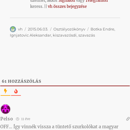
üzennél, akkor
Signalon
vagy
Telegramon
keress. ||
vh összes bejegyzése
Szerző
Közzétéve
Kategória
Címke
vh
2015.06.03.
Osztályozókönyv
Botka Endre
,
Ignjatovic Aleksandar
,
kiszavazósdi
,
szavazás
61
HOZZÁSZÓLÁS
Pelso
11 éve
OFF… Így vinnék vissza a tüntető szurkolókat a magyar