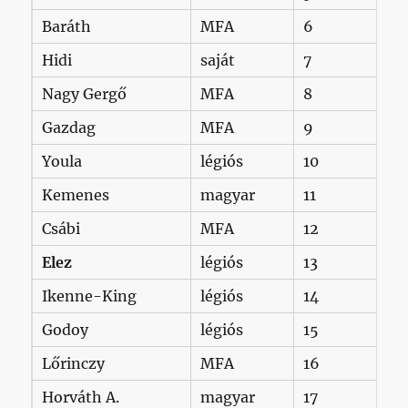
Baráth
MFA
6
Hidi
saját
7
Nagy Gergő
MFA
8
Gazdag
MFA
9
Youla
légiós
10
Kemenes
magyar
11
Csábi
MFA
12
Elez
légiós
13
Ikenne-King
légiós
14
Godoy
légiós
15
Lőrinczy
MFA
16
Horváth A.
magyar
17