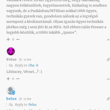
nagyon felkészültek, fegyelmezettek, fizikailag is rendben
vagyunk, de a Puskásban/MTKban sokkal több ügyes,
technikás gyerek van, gondolom nálunk az a legvégső
szempont a kiválasztásnál. Olyan igazán ügyes technikás
játékos még 1 sem jött ki az MFA-ból ebben talán Prosser a
legjobb közülük, a többi inkább „iparos”.
0
Pelso
11 éve
Reply to
Cha-b
Lőrinczy, Vécsei…? :)
0
belos
11 éve
Reply to
Pelso