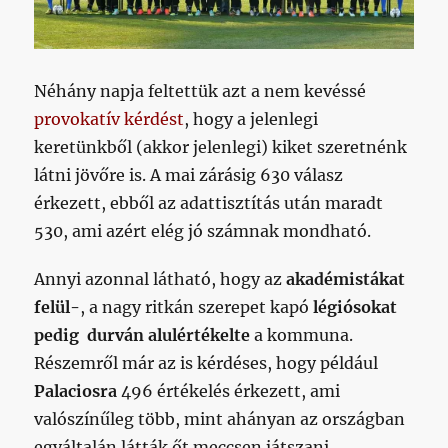
Néhány napja feltettük azt a nem kevéssé
provokatív kérdést
, hogy a jelenlegi
keretünkből (akkor jelenlegi) kiket szeretnénk
látni jövőre is. A mai zárásig 630 válasz
érkezett, ebből az adattisztítás után maradt
530, ami azért elég jó számnak mondható.
Annyi azonnal látható, hogy az
akadémistákat
felül-
, a nagy ritkán szerepet kapó
légiósokat
pedig durván alulértékelte
a kommuna.
Részemről már az is kérdéses, hogy például
Palaciosra
496 értékelés érkezett, ami
valószínűleg több, mint ahányan az országban
egyáltalán látták őt meccsen játszani.