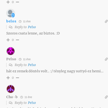
0
belos
11 éve
Reply to
Pelso
Szoros csata lenne, az biztos. :D
0
Pelso
11 éve
Reply to
Pelso
hát ez remek döntés volt.. :/ tényleg nagy suttyó ez hemi…
0
Cha-b
11 éve
Reply to
Pelso