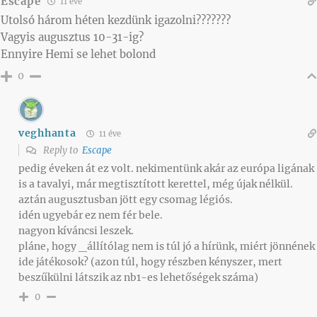
Escape
11 éve
Utolsó három héten kezdünk igazolni???????
Vagyis augusztus 10-31-ig?
Ennyire Hemi se lehet bolond
0
veghhanta
11 éve
Reply to
Escape
pedig éveken át ez volt. nekimentünk akár az európa ligának
is a tavalyi, már megtisztított kerettel, még újak nélkül.
aztán augusztusban jött egy csomag légiós.
idén ugyebár ez nem fér bele.
nagyon kíváncsi leszek.
pláne, hogy _állítólag nem is túl jó a hírünk, miért jönnének
ide játékosok? (azon túl, hogy részben kényszer, mert
beszűkülni látszik az nb1-es lehetőségek száma)
0