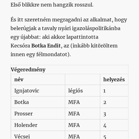
Első blikkre nem hangzik rosszul.
És itt szeretném megragadni az alkalmat, hogy
belerúgjak a tavaly nyári igazoláspolitikánba
egy újabbat: aki akkor lapattintotta
Kecsóra
Botka Endit
, az (inkább kitöröltem
innen egy félmondatot).
Végeredmény
név
helyezés
Ignjatovic
légiós
1
Botka
MFA
2
Prosser
MFA
3
Holender
MFA
4
Vécsei
MFA
5