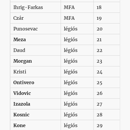
Ihrig-Farkas
MFA
18
Czár
MFA
19
Punosevac
légiós
20
Meza
légiós
21
Daud
légiós
22
Morgan
légiós
23
Kristi
légiós
24
Ontivero
légiós
25
Vidovic
légiós
26
Izazola
légiós
27
Kosnic
légiós
28
Kone
légiós
29