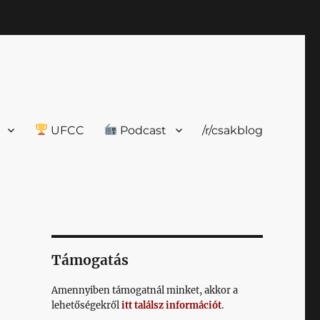
UFCC
Podcast
/r/csakblog
Támogatás
Amennyiben támogatnál minket, akkor a
lehetőségekről
itt találsz információt
.