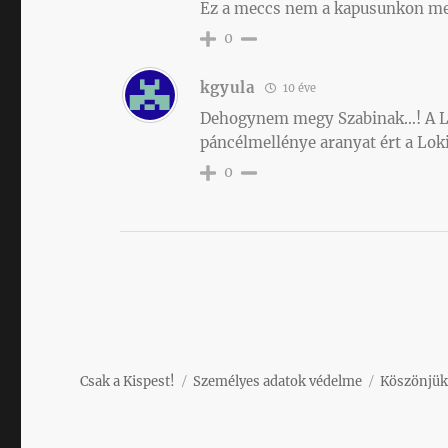
Ez a meccs nem a kapusunkon me
0
kgyula
10 éve
Dehogynem megy Szabinak…! A Lok
páncélmellénye aranyat ért a Lo
0
Csak a Kispest!
Személyes adatok védelme
Köszönjük