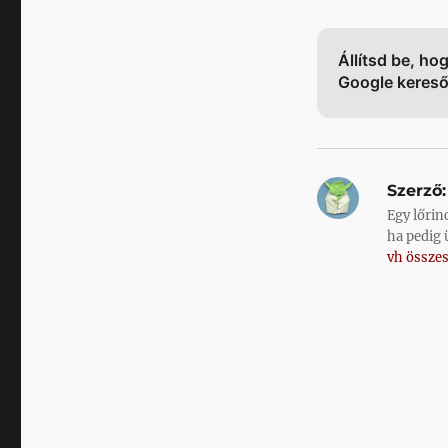
Állítsd be, ho
Google keres
Szerző:
Egy lőrin
ha pedig 
vh összes