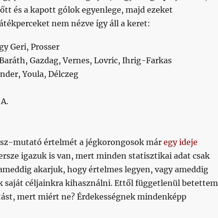
őtt és a kapott gólok egyenlege, majd ezeket
átékperceket nem nézve így áll a keret:
y Geri, Prosser
 Baráth, Gazdag, Vernes, Lovric, Ihrig-Farkas
der, Youla, Délczeg
 A.
usz-mutató értelmét a jégkorongosok már
egy ideje
persze igazuk is van, mert minden statisztikai adat csak
 ameddig akarjuk, hogy értelmes legyen, vagy ameddig
saját céljainkra kihasználni. Ettől függetlenül betettem
atást, mert miért ne? Érdekességnek mindenképp