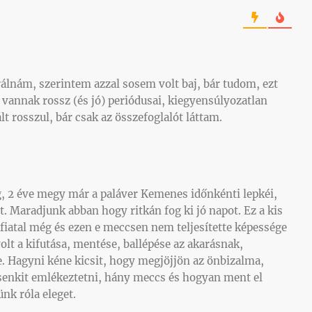
lnám, szerintem azzal sosem volt baj, bár tudom, ezt
vannak rossz (és jó) periódusai, kiegyensúlyozatlan
 rosszul, bár csak az összefoglalót láttam.
, 2 éve megy már a paláver Kemenes időnkénti lepkéi,
t. Maradjunk abban hogy ritkán fog ki jó napot. Ez a kis
fiatal még és ezen e meccsen nem teljesítette képessége
lt a kifutása, mentése, ballépése az akarásnak,
. Hagyni kéne kicsit, hogy megjöjjön az önbizalma,
senkit emlékeztetni, hány meccs és hogyan ment el
nk róla eleget.