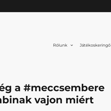
Rólunk
Játékoskeringő
elég a #meccsembere
abinak vajon miért