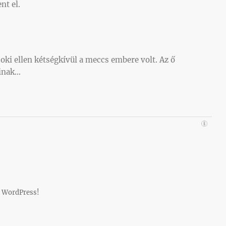
nt el.
i ellen kétségkívül a meccs embere volt. Az ő
kinak…
 WordPress!