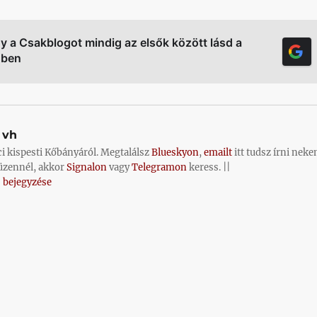
gy a Csakblogot mindig az elsők között lásd a
őben
vh
ci kispesti Kőbányáról. Megtalálsz
Blueskyon
,
emailt
itt tudsz írni neke
üzennél, akkor
Signalon
vagy
Telegramon
keress. ||
 bejegyzése