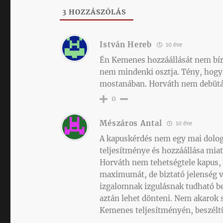
3
HOZZÁSZÓLÁS
István Hereb
10 éve
Én Kemenes hozzáállását nem bírá
nem mindenki osztja. Tény, hogy 
mostanában. Horváth nem debütált
0
Mészáros Antal
10 éve
A kapuskérdés nem egy mai dolog
teljesítménye és hozzáállása miat
Horváth nem tehetségtele kapus, 
maximumát, de biztató jelenség vo
izgalomnak izgulásnak tudható be
aztán lehet dönteni. Nem akarok 
Kemenes teljesítményén, beszéltü