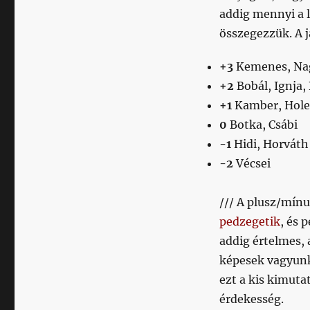
addig mennyi a l
összegezzük. A j
+3
Kemenes, Nag
+2
Bobál, Ignja,
+1
Kamber, Holen
0
Botka, Csábi
-1
Hidi, Horváth
-2
Vécsei
/// A plusz/mín
pedzegetik
, és 
addig értelmes,
képesek vagyunk 
ezt a kis kimut
érdekesség.