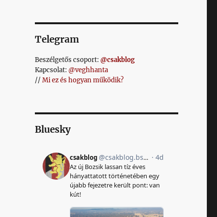
Telegram
Beszélgetős csoport:
@csakblog
Kapcsolat:
@veghhanta
//
Mi ez és hogyan működik?
Bluesky