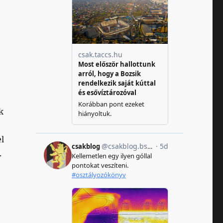
k
l
.