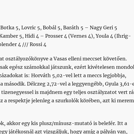
Botka 5, Lovric 5, Bobál 5, Baráth 5 – Nagy Geri 5
 Kamber 5, Hidi 4 – Prosser 4 (Vernes 4), Youla 4 (Ihrig-
lender 4 /// Rossi 4
pat osztályozókönyve a Vasas elleni meccset követően.
csak egész számokkal játszunk, ezért kivételesen mondo
századokat is: Horváth 5,02-vel lett a meccs legjobbja,
a második. Délczeg 2,72-vel a leggyengébb, Gyula 3,61-e
 tizenegyessel is majdnem egy teljes osztályzatot vert rá
z a respektje jelenleg a szurkolók körében, azt ki merem
, akkor egy kis plusz/mínusz-mutató is belefér. Itt a
egy játékosnál azt vizsgáljuk, hogy amíg a pályán van,