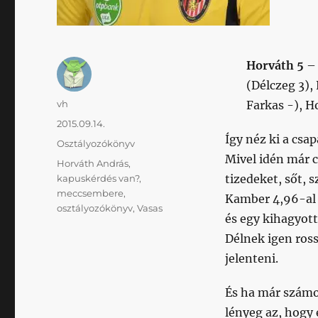
Horváth 5
– 
(Délczeg 3),
Szerző
vh
Farkas -), Ho
Közzétéve
2015.09.14.
Így néz ki a csa
Kategória
Osztályozókönyv
Mivel idén már 
Címke
Horváth András
,
tizedeket, sőt, 
kapuskérdés van?
,
meccsembere
,
Kamber 4,96-al 
osztályozókönyv
,
Vasas
és egy kihagyott
Délnek igen ross
jelenteni.
És ha már számok
lényeg az, hogy 