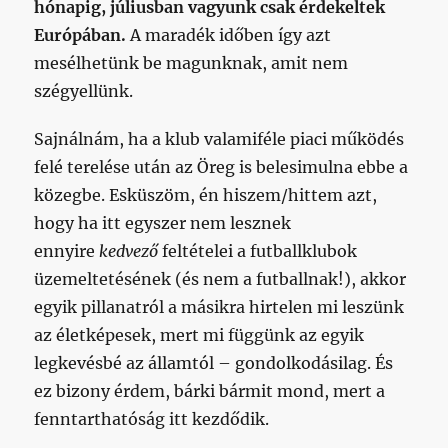
hónapig, júliusban vagyunk csak érdekeltek
Európában.
A maradék időben így azt
mesélhetünk be magunknak, amit nem
szégyellünk.
Sajnálnám, ha a klub valamiféle piaci működés
felé terelése után az Öreg is belesimulna ebbe a
közegbe. Esküszöm, én hiszem/hittem azt,
hogy ha itt egyszer nem lesznek
ennyire
kedvező
feltételei a futballklubok
üzemeltetésének (és nem a futballnak!), akkor
egyik pillanatról a másikra hirtelen mi leszünk
az életképesek, mert mi függünk az egyik
legkevésbé az államtól – gondolkodásilag. És
ez bizony érdem, bárki bármit mond, mert a
fenntarthatóság itt kezdődik.