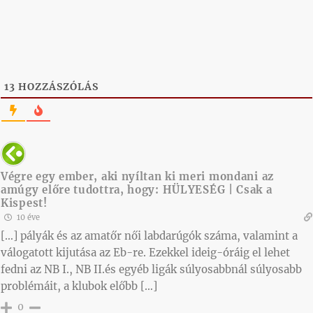
13
HOZZÁSZÓLÁS
Végre egy ember, aki nyíltan ki meri mondani az
amúgy előre tudottra, hogy: HÜLYESÉG | Csak a
Kispest!
10 éve
[…] pályák és az amatőr női labdarúgók száma, valamint a
válogatott kijutása az Eb-re. Ezekkel ideig-óráig el lehet
fedni az NB I., NB II.és egyéb ligák súlyosabbnál súlyosabb
problémáit, a klubok előbb […]
0