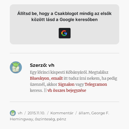
Állítsd be, hogy a Csakblogot mindig az elsők
között lásd a Google keresőben
Szerző:
vh
Egy lőrinci kispesti Kőbányáról. Megtalálsz
Blueskyon
,
emailt
itt tudsz írni nekem, ha pedig
üzennél, akkor
Signalon
vagy
Telegramon
keress. ||
vh összes bejegyzése
Szerző
Közzétéve
Kategória
Címke
vh
2015.11.10.
Kommentár
állam
,
George F.
Hemingway
,
őszinteség
,
pénz