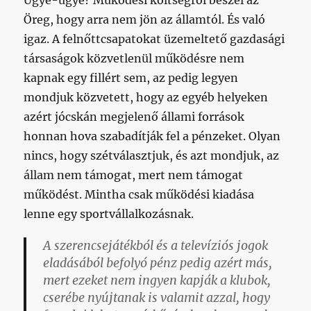
Ugye-ugye? Működési költségről beszél az
Öreg, hogy arra nem jön az államtól. És való
igaz. A felnőttcsapatokat üzemeltető gazdasági
társaságok közvetlenül működésre nem
kapnak egy fillért sem, az pedig legyen
mondjuk közvetett, hogy az egyéb helyeken
azért jócskán megjelenő állami források
honnan hova szabadítják fel a pénzeket. Olyan
nincs, hogy szétválasztjuk, és azt mondjuk, az
állam nem támogat, mert nem támogat
működést. Mintha csak működési kiadása
lenne egy sportvállalkozásnak.
A szerencsejátékból és a televíziós jogok
eladásából befolyó pénz pedig azért más,
mert ezeket nem ingyen kapják a klubok,
cserébe nyújtanak is valamit azzal, hogy