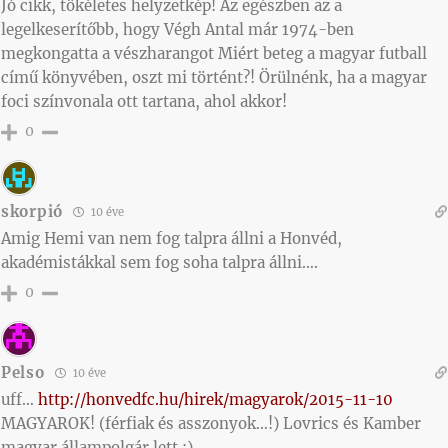
Jó cikk, tökéletes helyzetkép! Az egészben az a
legelkeserítőbb, hogy Végh Antal már 1974-ben
megkongatta a vészharangot Miért beteg a magyar futball
című könyvében, oszt mi történt?! Örülnénk, ha a magyar
foci színvonala ott tartana, ahol akkor!
0
skorpió
10 éve
Amig Hemi van nem fog talpra állni a Honvéd,
akadémistákkal sem fog soha talpra állni….
0
Pelso
10 éve
uff…
http://honvedfc.hu/hirek/magyarok/2015-11-10
MAGYAROK! (férfiak és asszonyok…!) Lovrics és Kamber
magyar állampolgár lett :)