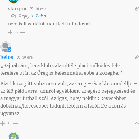
skorpió
10 éve
Reply to
Pelso
nem kell variálni tudni kell futbalozni…
0
belos
10 éve
„Sajnálnám, ha a klub valamiféle piaci működés felé
terelése után az Öreg is belesimulna ebbe a közegbe.”
Piaci közeg itt soha nem volt, az Öreg – és a klubmodellje –
az élő példa arra, amiről egyébként az egész bejegyzésed és
a magyar futball szól. Az igaz, hogy nekünk kevesebbet
dobálnak/kevesebbet tudunk letépni a fáról. De a forrás
ugyanaz.
0