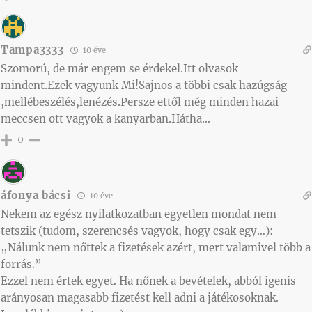
Tampa3333
10 éve
Szomorú, de már engem se érdekel.Itt olvasok
mindent.Ezek vagyunk Mi!Sajnos a többi csak hazúgság
,mellébeszélés,lenézés.Persze ettől még minden hazai
meccsen ott vagyok a kanyarban.Hátha…
0
áfonya bácsi
10 éve
Nekem az egész nyilatkozatban egyetlen mondat nem
tetszik (tudom, szerencsés vagyok, hogy csak egy…):
„Nálunk nem nőttek a fizetések azért, mert valamivel több a
forrás.”
Ezzel nem értek egyet. Ha nőnek a bevételek, abból igenis
arányosan magasabb fizetést kell adni a játékosoknak.