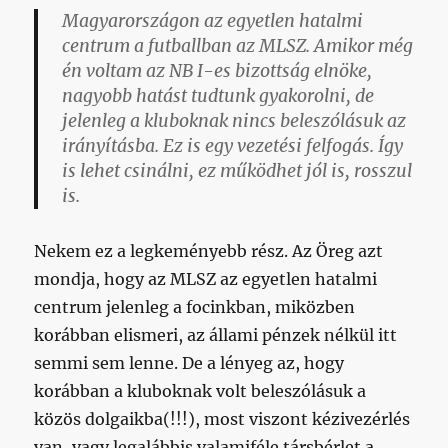
Magyarországon az egyetlen hatalmi
centrum a futballban az MLSZ. Amikor még
én voltam az NB I-es bizottság elnöke,
nagyobb hatást tudtunk gyakorolni, de
jelenleg a kluboknak nincs beleszólásuk az
irányításba. Ez is egy vezetési felfogás. Így
is lehet csinálni, ez működhet jól is, rosszul
is.
Nekem ez a legkeményebb rész. Az Öreg azt
mondja, hogy az MLSZ az egyetlen hatalmi
centrum jelenleg a focinkban, miközben
korábban elismeri, az állami pénzek nélkül itt
semmi sem lenne. De a lényeg az, hogy
korábban a kluboknak volt beleszólásuk a
közös dolgaikba(!!!), most viszont kézivezérlés
van, vagy legalábbis valamiféle társbérlet a