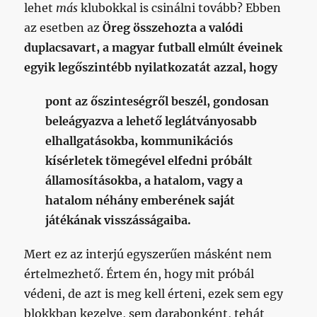
lehet
más
klubokkal is csinálni tovább? Ebben
az esetben az
Öreg összehozta a valódi
duplacsavart, a magyar futball elmúlt éveinek
egyik legőszintébb nyilatkozatát azzal, hogy
pont az őszinteségről beszél, gondosan
beleágyazva a lehető leglátványosabb
elhallgatásokba, kommunikációs
kísérletek tömegével elfedni próbált
államosításokba, a hatalom, vagy a
hatalom néhány emberének saját
játékának visszásságaiba.
Mert ez az interjú egyszerűen másként nem
értelmezhető. Értem én, hogy mit próbál
védeni, de azt is meg kell érteni, ezek sem egy
blokkban kezelve, sem darabonként, tehát