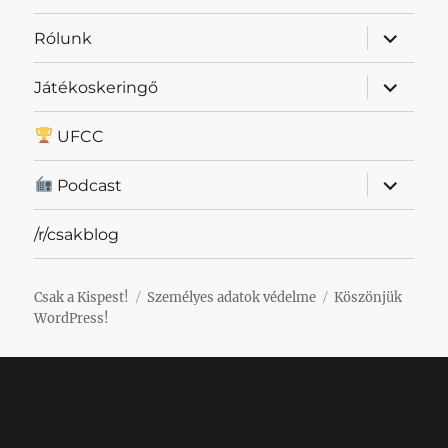
almenü
Rólunk
szétnyit
almenü
Játékoskeringő
szétnyit
UFCC
almenü
Podcast
szétnyit
/r/csakblog
Csak a Kispest!
Személyes adatok védelme
Köszönjük
WordPress!