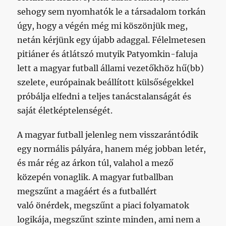
sehogy sem nyomhatók le a társadalom torkán
úgy, hogy a végén még mi köszönjük meg,
netán kérjünk egy újabb adaggal. Félelmetesen
pitiáner és átlátszó mutyik Patyomkin-faluja
lett a magyar futball állami vezetőkhöz hű(bb)
szelete, európainak beállított külsőségekkel
próbálja elfedni a teljes tanácstalanságát és
saját életképtelenségét.
A magyar futball jelenleg nem visszarántódik
egy normális pályára, hanem még jobban letér,
és már rég az árkon túl, valahol a mező
közepén vonaglik. A magyar futballban
megszűnt a magáért és a futballért
való önérdek, megszűnt a piaci folyamatok
logikája, megszűnt szinte minden, ami nem a