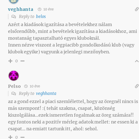
veghhanta
10 éve
Reply to
belos
Azért a kiadások igazítása a bevételekhez nálam
elsőrendűbb, mint a bevételek igazítása a kiadásokhoz, ami
mostanság tapasztalható egyes kluboknál.
Innen nézve viszont a legpiacibb gondolkodású klub (vagy
klubok egyike) vagyunk a jelenlegi mezőnyben.
0
Pelso
10 éve
Reply to
veghhanta
az a gond ezzel a piaci szemlélettel, hogy az öregnél nincs is
más szempont! :( tehát szakma, csapat, közönség
kiszolgálása…ezek ismeretlen fogalmak az öreg számára!!
egy fontos neki a pozitív mérleg adatok mellet: ne essen ki a
csapat… na emiatt tartunk itt, ahol: sehol.
0