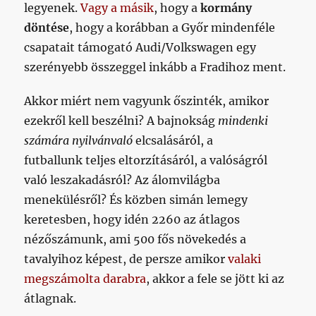
legyenek.
Vagy a másik
, hogy a
kormány
döntése
, hogy a korábban a Győr mindenféle
csapatait támogató Audi/Volkswagen egy
szerényebb összeggel inkább a Fradihoz ment.
Akkor miért nem vagyunk őszinték, amikor
ezekről kell beszélni? A bajnokság
mindenki
számára nyilvánvaló
elcsalásáról, a
futballunk teljes eltorzításáról, a valóságról
való leszakadásról? Az álomvilágba
menekülésről? És közben simán lemegy
keretesben, hogy idén 2260 az átlagos
nézőszámunk, ami 500 fős növekedés a
tavalyihoz képest, de persze amikor
valaki
megszámolta darabra
, akkor a fele se jött ki az
átlagnak.