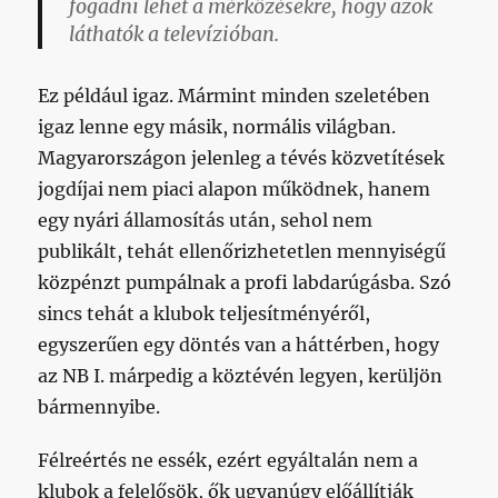
fogadni lehet a mérkőzésekre, hogy azok
láthatók a televízióban.
Ez például igaz. Mármint minden szeletében
igaz lenne egy másik, normális világban.
Magyarországon jelenleg a tévés közvetítések
jogdíjai nem piaci alapon működnek, hanem
egy nyári államosítás után, sehol nem
publikált, tehát ellenőrizhetetlen mennyiségű
közpénzt pumpálnak a profi labdarúgásba. Szó
sincs tehát a klubok teljesítményéről,
egyszerűen egy döntés van a háttérben, hogy
az NB I. márpedig a köztévén legyen, kerüljön
bármennyibe.
Félreértés ne essék, ezért egyáltalán nem a
klubok a felelősök, ők ugyanúgy előállítják