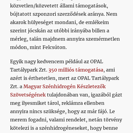
közvetlen/közvetett állami támogatások,
bújtatott szponzori szerződések aránya. Nem
akarok hülyeséget mondani, de emlékeim
szerint jócskán az utóbbi irányába billen a
mérleg, talán majdnem annyira szemérmetlen
módon, mint Felcsúton.
Egyik nagy kedvencem például az OPAL
Tartálypark Zrt.
350 milliós támogatása
, ami
azért is érthetetlen, mert az OPAL Tartálypark
Zrt. a
Magyar Szénhidrogén Készletezők
Szövetségének
tulajdonában van, igazából gázt
meg ilyesmiket tárol, reklámra ellenben
annyira nincs szüksége, hogy az már fájó. Le
merem fogadni, valami rendelet, netán törvény
kötelezi is a szénhidrogéneseket, hogy benne