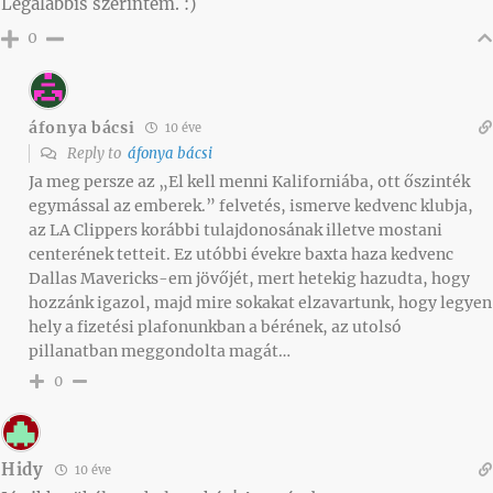
Legalábbis szerintem. :)
0
áfonya bácsi
10 éve
Reply to
áfonya bácsi
Ja meg persze az „El kell menni Kaliforniába, ott őszinték
egymással az emberek.” felvetés, ismerve kedvenc klubja,
az LA Clippers korábbi tulajdonosának illetve mostani
centerének tetteit. Ez utóbbi évekre baxta haza kedvenc
Dallas Mavericks-em jövőjét, mert hetekig hazudta, hogy
hozzánk igazol, majd mire sokakat elzavartunk, hogy legyen
hely a fizetési plafonunkban a bérének, az utolsó
pillanatban meggondolta magát…
0
Hidy
10 éve