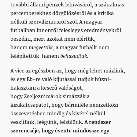
további állami pénzek lehívásáról, a szánalmas
percemberekhez dörgölőzésről és a kritika
nélküli szervilizmusról szól. A magyar
futballban innentől felesleges eredményekről
beszélni, mert azokat nem elértük,
hanem
megvettük
, a magyar futballt nem
felépítettük, hanem
behazudtuk
.
A vicc az egészben az, hogy még lehet mázlink,
és egy Eb-re való kijutással tudjuk húzni-
halasztani a keserű valóságot,
hogy Zseljeznicsárok simázzák a
kirakatcsapatot, hogy bármiféle nemzetközi
összevetésben mindig és kivétel nélkül
veszítünk, leégünk, felsülünk.
A rendszer
szerencséje, hogy évente mindössze egy