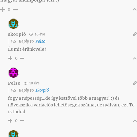
0
skorpió
10 éve
Reply to
Pelso
És mit érünk vele?
0
Pelso
10 éve
Reply to
skorpió
fogy a népesség…de így kettővel több a magyar! :) és
növekszik a variációs lehetőségek száma, de nyilván, ezt Te
is tudod.
0