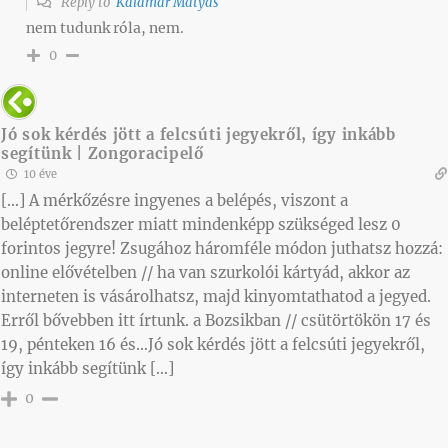
Reply to
Kalamár Mátyás
nem tudunk róla, nem.
0
Jó sok kérdés jött a felcsúti jegyekről, így inkább
segítünk | Zongoracipelő
10 éve
[…] A mérkőzésre ingyenes a belépés, viszont a
beléptetőrendszer miatt mindenképp szükséged lesz 0
forintos jegyre! Zsugához háromféle módon juthatsz hozzá:
online elővételben // ha van szurkolói kártyád, akkor az
interneten is vásárolhatsz, majd kinyomtathatod a jegyed.
Erről bővebben itt írtunk. a Bozsikban // csütörtökön 17 és
19, pénteken 16 és…Jó sok kérdés jött a felcsúti jegyekről,
így inkább segítünk […]
0