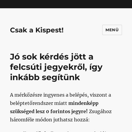
Mastodon
Csak a Kispest!
MENÜ
Jó sok kérdés jött a
felcsúti jegyekről, így
inkább segítünk
A mérkőzésre ingyenes a belépés, viszont a
beléptetőrendszer miatt
mindenképp
szükséged lesz 0 forintos jegyre!
Zsugához
háromféle módon juthatsz hozzá: