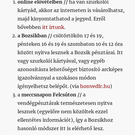
online elővételben //
ha van szurkolói
kártyád, akkor az interneten is vásárolhatsz,
majd kinyomtathatod a jegyed. Erről
bővebben
itt írtunk
.
a Bozsikban //
csütörtökön 17 és 19,
pénteken 16 és 19 és szombaton 10 és 12 óra
között nyitva lesznek a Bozsik pénztárai. Itt
vagy szurkolói kártyával, vagy egyéb
azonosításra lehetőséget biztosító arcképes
igazolvánnyal a szokásos módon
igényelhetsz belépőt. (via
honvedfc.hu
)
a
meccsnapon Felcsúton //
a
vendégpénztárak természetesen nyitva
lesznek (egyelőre nem közöltek ezzel
ellentétes információt), így a Bozsikhoz
hasonló módszer itt is elérhető lesz.