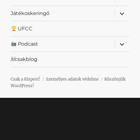
szétnyit
almenü
Játékoskeringő
szétnyit
UFCC
almenü
Podcast
szétnyit
/r/csakblog
Csak a Kispest!
Személyes adatok védelme
Köszönjük
WordPress!