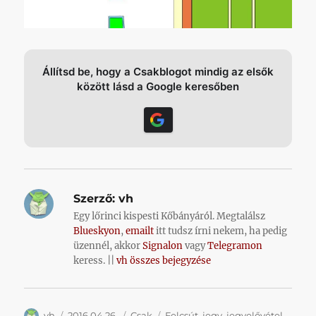
Állítsd be, hogy a Csakblogot mindig az elsők
között lásd a Google keresőben
Szerző:
vh
Egy lőrinci kispesti Kőbányáról. Megtalálsz
Blueskyon
,
emailt
itt tudsz írni nekem, ha pedig
üzennél, akkor
Signalon
vagy
Telegramon
keress. ||
vh összes bejegyzése
Szerző
Közzétéve
Kategória
Címke
vh
2016.04.26.
Csak
Felcsút
,
jegy
,
jegyelővétel