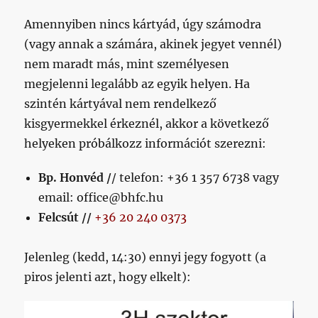
Amennyiben nincs kártyád, úgy számodra
(vagy annak a számára, akinek jegyet vennél)
nem maradt más, mint személyesen
megjelenni legalább az egyik helyen. Ha
szintén kártyával nem rendelkező
kisgyermekkel érkeznél, akkor a következő
helyeken próbálkozz információt szerezni:
Bp. Honvéd /
/ telefon: +36 1 357 6738 vagy
email: office@bhfc.hu
Felcsút //
+36 20 240 0373
Jelenleg (kedd, 14:30) ennyi jegy fogyott (a
piros jelenti azt, hogy elkelt):