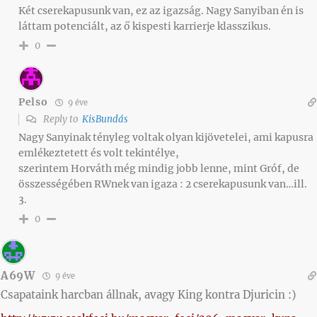
Két cserekapusunk van, ez az igazság. Nagy Sanyiban én is
láttam potenciált, az ő kispesti karrierje klasszikus.
0
Pelso
9 éve
Reply to
KisBundás
Nagy Sanyinak tényleg voltak olyan kijövetelei, ami kapusra
emlékeztetett és volt tekintélye,
szerintem Horváth még mindig jobb lenne, mint Gróf, de
összességében RWnek van igaza : 2 cserekapusunk van…ill.
3.
0
A69W
9 éve
Csapataink harcban állnak, avagy King kontra Djuricin :)