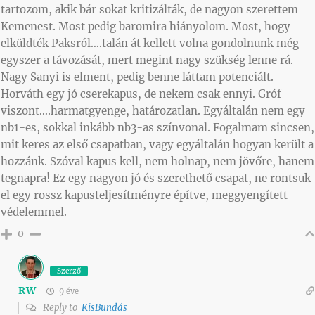
tartozom, akik bár sokat kritizálták, de nagyon szerettem
Kemenest. Most pedig baromira hiányolom. Most, hogy
elküldték Paksról….talán át kellett volna gondolnunk még
egyszer a távozását, mert megint nagy szükség lenne rá.
Nagy Sanyi is elment, pedig benne láttam potenciált.
Horváth egy jó cserekapus, de nekem csak ennyi. Gróf
viszont….harmatgyenge, határozatlan. Egyáltalán nem egy
nb1-es, sokkal inkább nb3-as színvonal. Fogalmam sincsen,
mit keres az első csapatban, vagy egyáltalán hogyan került a
hozzánk. Szóval kapus kell, nem holnap, nem jövőre, hanem
tegnapra! Ez egy nagyon jó és szerethető csapat, ne rontsuk
el egy rossz kapusteljesítményre építve, meggyengített
védelemmel.
0
Szerző
RW
9 éve
Reply to
KisBundás