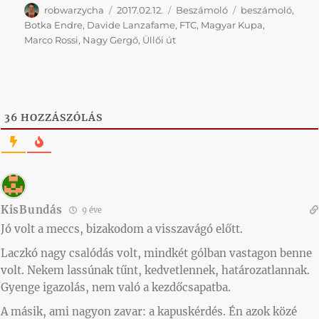
Szerző
Közzétéve
Kategória
Címke
robwarzycha
2017.02.12.
Beszámoló
beszámoló
,
Botka Endre
,
Davide Lanzafame
,
FTC
,
Magyar Kupa
,
Marco Rossi
,
Nagy Gergő
,
Üllői út
36
HOZZÁSZÓLÁS
KisBundás
9 éve
Jó volt a meccs, bizakodom a visszavágó előtt.
Laczkó nagy csalódás volt, mindkét gólban vastagon benne
volt. Nekem lassúnak tűnt, kedvetlennek, határozatlannak.
Gyenge igazolás, nem való a kezdőcsapatba.
A másik, ami nagyon zavar: a kapuskérdés. Én azok közé