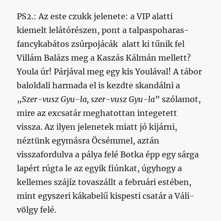
PS2.: Az este czukk jelenete: a VIP alatti
kiemelt lelátórészen, pont a talpaspoharas-
fancykabátos zsúrpojácák alatt ki tűnik fel
Villám Balázs meg a Kaszás Kálmán mellett?
Youla úr! Párjával meg egy kis Youlával! A tábor
baloldali harmada el is kezdte skandálni a
„
Szer-vusz Gyu-la, szer-vusz Gyu-la
” szólamot,
mire az excsatár meghatottan integetett
vissza. Az ilyen jelenetek miatt jó kijárni,
néztünk egymásra Öcsémmel, aztán
visszafordulva a pálya felé Botka épp egy sárga
lapért rúgta le az egyik fiúnkat, úgyhogy a
kellemes szájíz tovaszállt a februári estében,
mint egyszeri kákabelű kispesti csatár a Váli-
völgy felé.