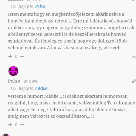
Reply to
Pelso
Isten ments hogy én megkérdezőjelezem akárkinek is a
honvéd iránt érzet szeretetétt. Erre mi felénk kevés honvéd
drukker van, igy nagyon nagy dolog számomra hogy ha csak
a billentyüzeten keresztül is de beszélhetek más honvéd
szurkolóval. És tényleg ez a szép hogy egy dologról több
véleményünk van. A lanzás hasonlat csak egy vicc volt.
0
Pelso
9 éve
Reply to
misike
vettem a humort Misike… :) csak azt akartam humorosan
reagálni, hogy más a habitusunk, valószínűleg Te 1 elfogadó
alkat vagy én meg 1 faltörő kos, aki addig öklelné Rossit,
amíg nem változtat az összeállításon… :)
0