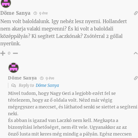
Döme Sanya
9 éve
Nem volt baloldalunk. Igy nehéz lesz nyerni. Hollandert
nem akarja valaki megvenni? És ki volt a baloldali
középpályás? Ki segített Laczkónak? Zsótérral 2 góllal
nyerünk.
0
Döme Sanya
9 éve
Reply to
Döme Sanya
Mivel tudom, hogy Nagy Geri a legjobb ezért fel se
tételezem, hogy az ő oldala volt. Nézd már végig
mégegyszer a meccset, és láthatod senki se siettet a segíteni
neki.
És abban is igazad van Laczkó nem kell. Megkapta a
bizonyítási lehetőséget, nem élt vele. Ugyanakkor az az
önző lusta mit keres még mindig a pályán. Egész meccsen