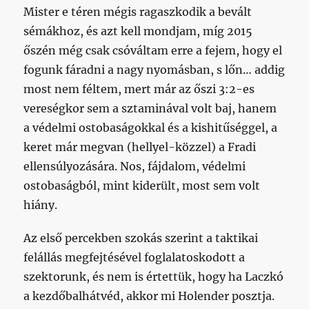
Mister e téren mégis ragaszkodik a bevált
sémákhoz, és azt kell mondjam, míg 2015
őszén még csak csóváltam erre a fejem, hogy el
fogunk fáradni a nagy nyomásban, s lőn… addig
most nem féltem, mert már az őszi 3:2-es
vereségkor sem a sztaminával volt baj, hanem
a védelmi ostobaságokkal és a kishitűséggel, a
keret már megvan (hellyel-közzel) a Fradi
ellensúlyozására. Nos, fájdalom, védelmi
ostobaságból, mint kiderült, most sem volt
hiány.
Az első percekben szokás szerint a taktikai
felállás megfejtésével foglalatoskodott a
szektorunk, és nem is értettük, hogy ha Laczkó
a kezdőbalhátvéd, akkor mi Holender posztja.