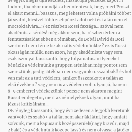
de egyik mégis újra kezdett, másik újra perceket kapott!!
tudom, ilyenkor mondják a bennfentesek, hogy mert Proszi
el akart menni…basszus, meg lehetett volna próbálni többet
játszatni, kicsivel több zsebpénzt adni neki és talán nem el
mocsokfalvára…:/ ez részben Rossi faxsága… szóval nem
akadémista kérdés! még akkor sem, ha részben értem a
fenntartásaidat ebben a témában, de Bobál Dávid és Boti
szerinted nem férne be aktuális védelmünkbe ? ez is Rossi
okosságán múlik, nem azon, hogy akadémista vagy sem.
csak iszonyat bosszantó, hogy folyamatosan ilyeneket
bénázik a védelmünk a gruppen arénában még pontot sem
szereztünk, pedig játékban nem vagyunk rosszabbak!! és hol
van már az a tuti védelem, amiket összerakott a talján az
első években ? vagy nem is a védelem volt olyan jó, hanem
8-9 emberrel védekeztünk ? persze nem akarom megint
Rossit emlegetni, mert az némelyeknek olyan, mint ha
Jézust kritizálnám…
DE tényleg bosszantó, hogy évtizedesen a legjobb keretünk
van(volt) és szabó+ a talján nem akarják látni, hogy amiatt
szívunk, mert a kapusaink középszerűek(nagy bravúr, majd
2 baki) és a védelmünk közepe lassú és nem olvassa a játékot