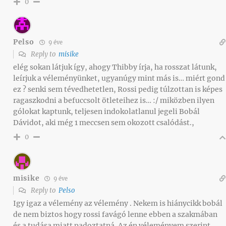
0
Pelso
9 éve
Reply to
misike
elég sokan látjuk így, ahogy Thibby írja, ha rosszat látunk,
leírjuk a véleményünket, ugyanúgy mint más is… miért gond
ez ? senki sem tévedhetetlen, Rossi pedig túlzottan is képes
ragaszkodni a befuccsolt ötleteihez is… :/ miközben ilyen
gólokat kaptunk, teljesen indokolatlanul jegeli Bobál
Dávidot, aki még 1 meccsen sem okozott csalódást.,
0
misike
9 éve
Reply to
Pelso
Igy igaz a vélemény az vélemény . Nekem is hiánycikk bobál
de nem biztos hogy rossi favágó lenne ebben a szakmában
és a tudása miatt padoztatná. Az én véleményem szerint