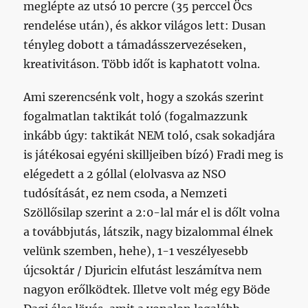
meglépte az utsó 10 percre (35 perccel Öcs
rendelése után), és akkor világos lett: Dusan
tényleg dobott a támadásszervezéseken,
kreativitáson. Több időt is kaphatott volna.
Ami szerencsénk volt, hogy a szokás szerint
fogalmatlan taktikát toló (fogalmazzunk
inkább úgy: taktikát NEM toló, csak sokadjára
is játékosai egyéni skilljeiben bízó) Fradi meg is
elégedett a 2 góllal (elolvasva az NSO
tudósítását, ez nem csoda, a Nemzeti
Szöllősilap szerint a 2:0-lal már el is dőlt volna
a továbbjutás, látszik, nagy bizalommal élnek
velünk szemben, hehe), 1-1 veszélyesebb
újcsoktár / Djuricin elfutást leszámítva nem
nagyon erőlködtek. Illetve volt még egy Böde