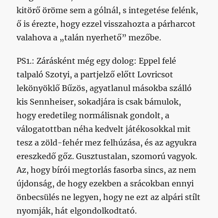
kitörő öröme sem a gólnál, s integetése felénk,
ő is érezte, hogy ezzel visszahozta a párharcot
valahova a „talán nyerhető” mezőbe.
PS1.: Zárásként még egy dolog: Eppel felé
talpaló Szotyi, a partjelző előtt Lovricsot
lekönyöklő Bűzös, agyatlanul másokba szálló
kis Sennheiser, sokadjára is csak bámulok,
hogy eredetileg normálisnak gondolt, a
válogatottban néha kedvelt játékosokkal mit
tesz a zöld-fehér mez felhúzása, és az agyukra
ereszkedő gőz. Gusztustalan, szomorú vagyok.
Az, hogy bírói megtorlás fasorba sincs, az nem
újdonság, de hogy ezekben a srácokban ennyi
önbecsülés ne legyen, hogy ne ezt az alpári stílt
nyomják, hát elgondolkodtató.