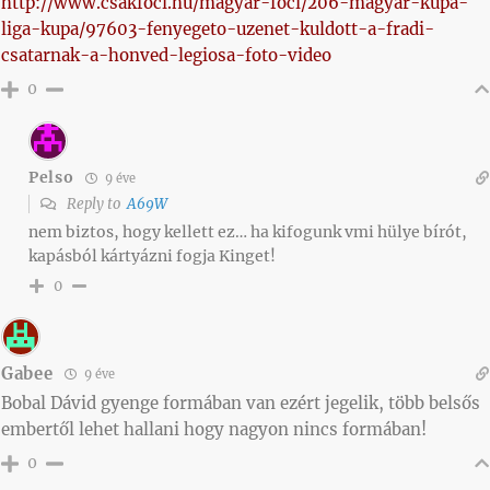
http://www.csakfoci.hu/magyar-foci/206-magyar-kupa-
liga-kupa/97603-fenyegeto-uzenet-kuldott-a-fradi-
csatarnak-a-honved-legiosa-foto-video
0
Pelso
9 éve
Reply to
A69W
nem biztos, hogy kellett ez… ha kifogunk vmi hülye bírót,
kapásból kártyázni fogja Kinget!
0
Gabee
9 éve
Bobal Dávid gyenge formában van ezért jegelik, több belsős
embertől lehet hallani hogy nagyon nincs formában!
0