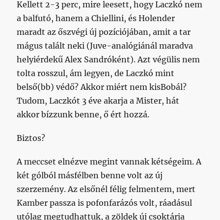
Kellett 2-3 perc, mire leesett, hogy Laczkó nem
a balfutó, hanem a Chiellini, és Holender
maradt az őszvégi új pozíciójában, amit a tar
mágus talált neki (Juve-analógiánál maradva
helyiérdekű Alex Sandróként). Azt végülis nem
tolta rosszul, ám legyen, de Laczkó mint
belső(bb) védő? Akkor miért nem kisBobál?
Tudom, Laczkót 3 éve akarja a Mister, hát
akkor bízzunk benne, ő ért hozzá.
Biztos?
A meccset elnézve megint vannak kétségeim. A
két gólból másfélben benne volt az új
szerzemény. Az elsőnél félig felmentem, mert
Kamber passza is pofonfarázós volt, ráadásul
utólag megtudhattuk, a zöldek új csoktárja