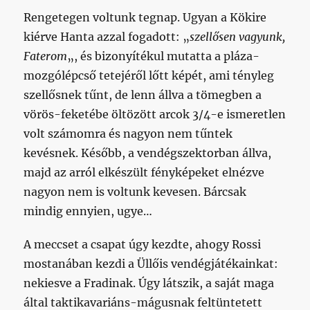
Rengetegen voltunk tegnap. Ugyan a Kökire
kiérve Hanta azzal fogadott: „
szellősen vagyunk,
Faterom
„, és bizonyítékul mutatta a pláza-
mozgólépcső tetejéről lőtt képét, ami tényleg
szellősnek tűnt, de lenn állva a tömegben a
vörös-feketébe öltözött arcok 3/4-e ismeretlen
volt számomra és nagyon nem tűntek
kevésnek. Később, a vendégszektorban állva,
majd az arról elkészült fényképeket elnézve
nagyon nem is voltunk kevesen. Bárcsak
mindig ennyien, ugye…
A meccset a csapat úgy kezdte, ahogy Rossi
mostanában kezdi a Üllőis vendégjátékainkat:
nekiesve a Fradinak. Úgy látszik, a saját maga
által taktikavariáns-mágusnak feltüntetett