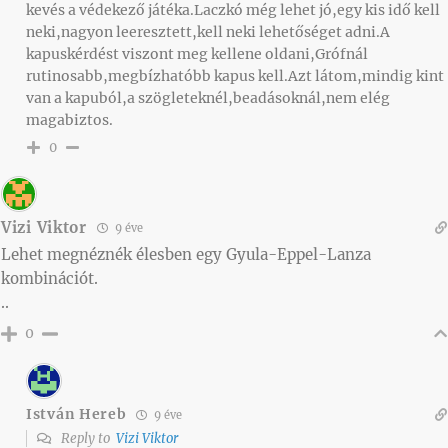
kevés a védekező játéka.Laczkó még lehet jó,egy kis idő kell
neki,nagyon leeresztett,kell neki lehetőséget adni.A
kapuskérdést viszont meg kellene oldani,Grófnál
rutinosabb,megbízhatóbb kapus kell.Azt látom,mindig kint
van a kapuból,a szögleteknél,beadásoknál,nem elég
magabiztos.
0
Vizi Viktor
9 éve
Lehet megnéznék élesben egy Gyula-Eppel-Lanza
kombinációt.
..
0
István Hereb
9 éve
Reply to
Vizi Viktor