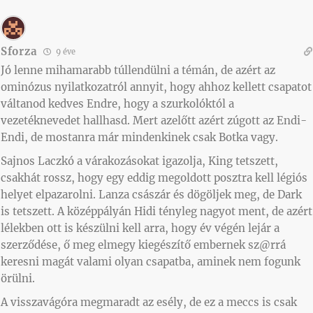
Sforza
9 éve
Jó lenne mihamarabb túllendülni a témán, de azért az
ominózus nyilatkozatról annyit, hogy ahhoz kellett csapatot
váltanod kedves Endre, hogy a szurkolóktól a
vezetéknevedet hallhasd. Mert azelőtt azért zúgott az Endi-
Endi, de mostanra már mindenkinek csak Botka vagy.
Sajnos Laczkó a várakozásokat igazolja, King tetszett,
csakhát rossz, hogy egy eddig megoldott posztra kell légiós
helyet elpazarolni. Lanza császár és dögöljek meg, de Dark
is tetszett. A középpályán Hidi tényleg nagyot ment, de azért
lélekben ott is készülni kell arra, hogy év végén lejár a
szerződése, ő meg elmegy kiegészítő embernek sz@rrá
keresni magát valami olyan csapatba, aminek nem fogunk
örülni.
A visszavágóra megmaradt az esély, de ez a meccs is csak