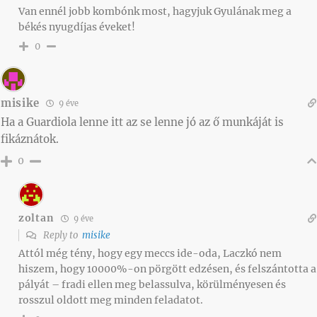
Van ennél jobb kombónk most, hagyjuk Gyulának meg a
békés nyugdíjas éveket!
0
misike
9 éve
Ha a Guardiola lenne itt az se lenne jó az ő munkáját is
fikáznátok.
0
zoltan
9 éve
Reply to
misike
Attól még tény, hogy egy meccs ide-oda, Laczkó nem
hiszem, hogy 10000%-on pörgött edzésen, és felszántotta a
pályát – fradi ellen meg belassulva, körülményesen és
rosszul oldott meg minden feladatot.