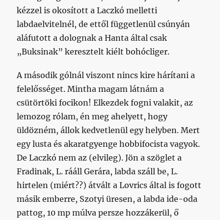
kézzel is okosított a Laczkó melletti
labdaelvitelnél, de ettől függetlenül csúnyán
aláfutott a dolognak a Hanta által csak
„Buksinak” keresztelt kiélt bohócliger.
A második gólnál viszont nincs kire hárítani a
felelősséget. Mintha magam látnám a
csütörtöki focikon! Elkezdek fogni valakit, az
lemozog rólam, én meg ahelyett, hogy
üldözném, állok kedvetlenül egy helyben. Mert
egy lusta és akaratgyenge hobbifocista vagyok.
De Laczkó nem az (elvileg). Jön a szöglet a
Fradinak, L. rááll Gerára, labda száll be, L.
hirtelen (miért??) átvált a Lovrics által is fogott
másik emberre, Szotyi üresen, a labda ide-oda
pattog, 10 mp múlva persze hozzákerül, ő