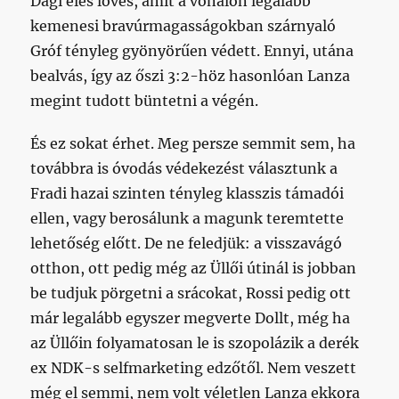
Dagi éles lövés, amit a vonalon legalább
kemenesi bravúrmagasságokban szárnyaló
Gróf tényleg gyönyörűen védett. Ennyi, utána
bealvás, így az őszi 3:2-höz hasonlóan Lanza
megint tudott büntetni a végén.
És ez sokat érhet. Meg persze semmit sem, ha
továbbra is óvodás védekezést választunk a
Fradi hazai szinten tényleg klasszis támadói
ellen, vagy berosálunk a magunk teremtette
lehetőség előtt. De ne feledjük: a visszavágó
otthon, ott pedig még az Üllői útinál is jobban
be tudjuk pörgetni a srácokat, Rossi pedig ott
már legalább egyszer megverte Dollt, még ha
az Üllőin folyamatosan le is szopolázik a derék
ex NDK-s selfmarketing edzőtől. Nem veszett
még el semmi, nem volt véletlen Lanza ekkora