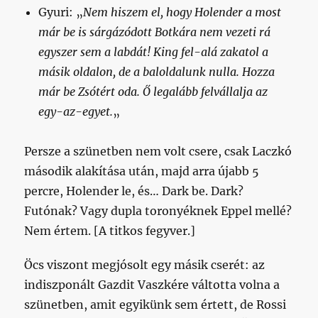
Gyuri: „
Nem hiszem el, hogy Holender a most
már be is sárgázódott Botkára nem vezeti rá
egyszer sem a labdát! King fel-alá zakatol a
másik oldalon, de a baloldalunk nulla. Hozza
már be Zsótért oda. Ő legalább felvállalja az
egy-az-egyet.
„
Persze a szünetben nem volt csere, csak Laczkó
második alakítása után, majd arra újabb 5
percre, Holender le, és… Dark be. Dark?
Futónak? Vagy dupla toronyéknek Eppel mellé?
Nem értem. [A titkos fegyver.]
Öcs viszont megjósolt egy másik cserét: az
indiszponált Gazdit Vaszkére váltotta volna a
szünetben, amit egyikünk sem értett, de Rossi