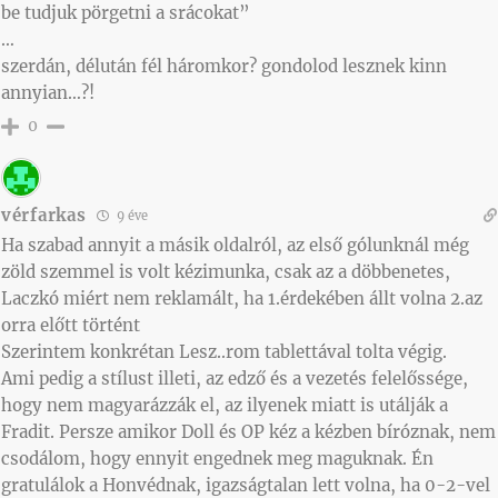
be tudjuk pörgetni a srácokat”
…
szerdán, délután fél háromkor? gondolod lesznek kinn
annyian…?!
0
vérfarkas
9 éve
Ha szabad annyit a másik oldalról, az első gólunknál még
zöld szemmel is volt kézimunka, csak az a döbbenetes,
Laczkó miért nem reklamált, ha 1.érdekében állt volna 2.az
orra előtt történt
Szerintem konkrétan Lesz..rom tablettával tolta végig.
Ami pedig a stílust illeti, az edző és a vezetés felelőssége,
hogy nem magyarázzák el, az ilyenek miatt is utálják a
Fradit. Persze amikor Doll és OP kéz a kézben bíróznak, nem
csodálom, hogy ennyit engednek meg maguknak. Én
gratulálok a Honvédnak, igazságtalan lett volna, ha 0-2-vel