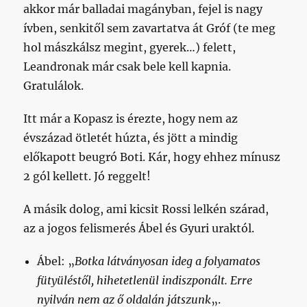
akkor már balladai magányban, fejel is nagy
ívben, senkitől sem zavartatva át Gróf (te meg
hol mászkálsz megint, gyerek…) felett,
Leandronak már csak bele kell kapnia.
Gratulálok.
Itt már a Kopasz is érezte, hogy nem az
évszázad ötletét húzta, és jött a mindig
előkapott beugró Boti. Kár, hogy ehhez mínusz
2 gól kellett. Jó reggelt!
A másik dolog, ami kicsit Rossi lelkén szárad,
az a jogos felismerés Ábel és Gyuri uraktól.
Ábel: „
Botka látványosan ideg a folyamatos
fütyüléstől, hihetetlenül indiszponált. Erre
nyilván nem az ő oldalán játszunk
„.