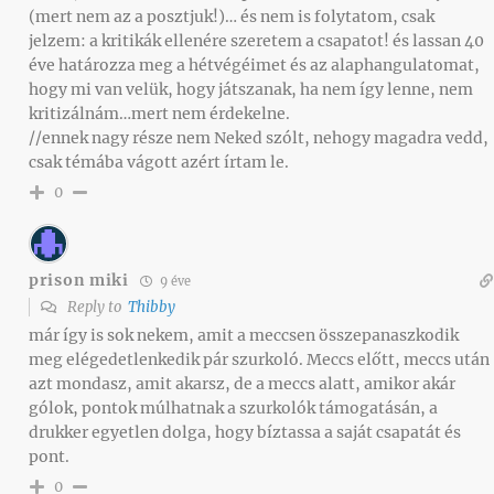
(mert nem az a posztjuk!)… és nem is folytatom, csak
jelzem: a kritikák ellenére szeretem a csapatot! és lassan 40
éve határozza meg a hétvégéimet és az alaphangulatomat,
hogy mi van velük, hogy játszanak, ha nem így lenne, nem
kritizálnám…mert nem érdekelne.
//ennek nagy része nem Neked szólt, nehogy magadra vedd,
csak témába vágott azért írtam le.
0
prison miki
9 éve
Reply to
Thibby
már így is sok nekem, amit a meccsen összepanaszkodik
meg elégedetlenkedik pár szurkoló. Meccs előtt, meccs után
azt mondasz, amit akarsz, de a meccs alatt, amikor akár
gólok, pontok múlhatnak a szurkolók támogatásán, a
drukker egyetlen dolga, hogy bíztassa a saját csapatát és
pont.
0