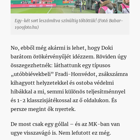
Egy-két sort leszámítva színültig töltöttük! (Fotó: Babar-
1909foto.hu)
No, ebből még akármi is lehet, hogy Doki
barátom örökérvényűjét idézzem. Röviden úgy
összegezhetnék: láthattunk egy típusos
„utóbbiévekbeli” Fradi-Honvédot, zsákszámra
kihagyott helyzetekkel és ostoba védelmi
hibákkal a mi, semmi különös teljesítménnyel
és 1-2 klasszisjátékossal az ő oldalukon. És
persze megint ők nyertek.
De most csak egy góllal – és az MK-ban van
ugye visszavágó is. Nem lefutott ez még.