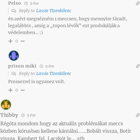
Pelso
9 éve
Reply to
Lassie Tizenkilenc
én azért megnézném 1 meccsen, hogy mennyire fáradt,
legalábbis , amíg a „topon lévők” ezt produkálják a
védelemben… :)
0
prison miki
9 éve
Reply to
Lassie Tizenkilenc
Prosserrel is ugyanez volt.
0
Thibby
9 éve
Régóta mondom hogy az aktuális problémákat meccs
közben kórusban kellene kántálni…….Bobált vissza, Botit
vissza, Kambert fel, Laczkót le…..stb