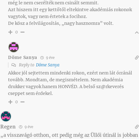
még le nem cserélték nem csinált semmit.
Azt hiszem itt egy kettőtől eltekintve akadémiás rokonok
vagytok, vagy nem értetek a focihoz.
De kösz a felvilágosítás, „nagy hasznomra” volt.
0
Döme Sanya
9 éve
Reply to
Döme Sanya
Akkor jól sejtettem mindenki rokon, ezért nem lát órránál
tovább. Mondtam, de megismételem. Nem akadémia
drukker vagyok hanem HONVÉD. A belső sz@rkeverés
cseppet sem érdekel.
0
Regen
9 éve
„a visszavágó otthon, ott pedig még az Üllői útinál is jobban