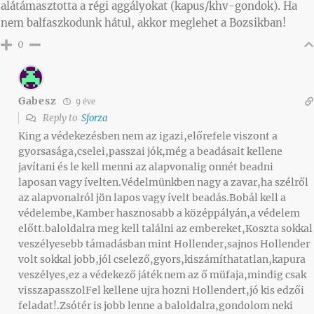
alátámasztotta a régi aggályokat (kapus/khv-gondok). Ha
nem balfaszkodunk hátul, akkor meglehet a Bozsikban!
0
Gabesz
9 éve
Reply to
Sforza
King a védekezésben nem az igazi,előrefele viszont a
gyorsasága,cselei,passzai jók,még a beadásait kellene
javítani és le kell menni az alapvonalig onnét beadni
laposan vagy ívelten.Védelmünkben nagy a zavar,ha szélről
az alapvonalról jön lapos vagy ívelt beadás.Bobál kell a
védelembe,Kamber hasznosabb a középpályán,a védelem
előtt.baloldalra meg kell találni az embereket,Koszta sokkal
veszélyesebb támadásban mint Hollender,sajnos Hollender
volt sokkal jobb,jól cselező,gyors,kiszámíthatatlan,kapura
veszélyes,ez a védekező játék nem az ő müfaja,mindig csak
visszapasszolFel kellene ujra hozni Hollendert,jó kis edzői
feladat!.Zsótér is jobb lenne a baloldalra,gondolom neki