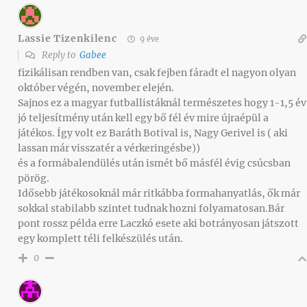
Lassie Tizenkilenc
9 éve
Reply to
Gabee
fizikálisan rendben van, csak fejben fáradt el nagyon olyan
október végén, november elején.
Sajnos ez a magyar futballistáknál természetes hogy 1-1,5 év
jó teljesítmény után kell egy bő fél év mire újraépül a
játékos. Így volt ez Baráth Botival is, Nagy Gerivel is ( aki
lassan már visszatér a vérkeringésbe))
és a formábalendülés után ismét bő másfél évig csúcsban
pörög.
Idősebb játékosoknál már ritkábba formahanyatlás, ők már
sokkal stabilabb szintet tudnak hozni folyamatosan.Bár
pont rossz példa erre Laczkó esete aki botrányosan játszott
egy komplett téli felkészülés után.
0