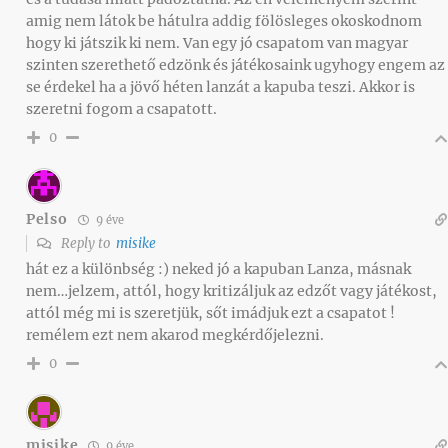
amig nem látok be hátulra addig fölösleges okoskodnom
hogy ki játszik ki nem. Van egy jó csapatom van magyar
szinten szerethető edzönk és játékosaink ugyhogy engem az
se érdekel ha a jövő héten lanzát a kapuba teszi. Akkor is
szeretni fogom a csapatott.
0
Pelso
9 éve
Reply to
misike
hát ez a különbség :) neked jó a kapuban Lanza, másnak
nem…jelzem, attól, hogy kritizáljuk az edzőt vagy játékost,
attól még mi is szeretjük, sőt imádjuk ezt a csapatot !
remélem ezt nem akarod megkérdőjelezni.
0
misike
9 éve