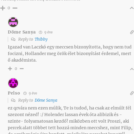
0
Döme Sanya
9 éve
Reply to
Thibby
Igazad van Laczkó egy meccsen bizonyította, hogy nem tud
focizni, Hollander meg örök élet bizonyítást érdemel, mert
ő akadémista.
0
Pelso
9 éve
Reply to
Döme Sanya
ez qrvára nem ezen múlik, Te is tudod, ha csak az elmúlt fél
szezont nézed! :/ Holender lassan évek óta alibizik és -
szinte- folyamatosan kezdő! miközben ott volt Proszi, aki
percek alatt többet tett hozzá minden meccshez, mint Filip,