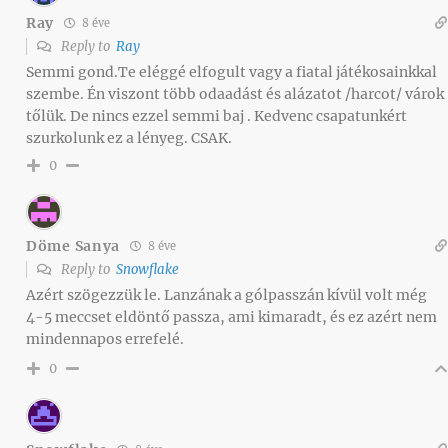
Ray
8 éve
Reply to
Ray
Semmi gond.Te eléggé elfogult vagy a fiatal játékosainkkal
szembe. Én viszont több odaadást és alázatot /harcot/ várok
tőlük. De nincs ezzel semmi baj . Kedvenc csapatunkért
szurkolunk ez a lényeg. CSAK.
0
Döme Sanya
8 éve
Reply to
Snowflake
Azért szögezzük le. Lanzának a gólpasszán kívül volt még
4-5 meccset eldöntő passza, ami kimaradt, és ez azért nem
mindennapos errefelé.
0