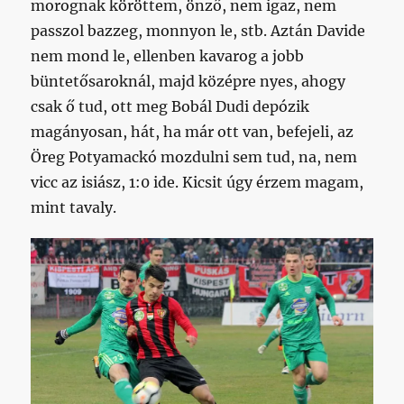
morognak köröttem, önző, nem igaz, nem
passzol bazzeg, monnyon le, stb. Aztán Davide
nem mond le, ellenben kavarog a jobb
büntetősaroknál, majd középre nyes, ahogy
csak ő tud, ott meg Bobál Dudi depózik
magányosan, hát, ha már ott van, befejeli, az
Öreg Potyamackó mozdulni sem tud, na, nem
vicc az isiász, 1:0 ide. Kicsit úgy érzem magam,
mint tavaly.