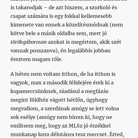
is takarodjak – de azt hiszem, a szurkoló és
csapat számára is egy fokkal kellemesebb
kimenete van ennek a közelítésmódnak (nem
kötve bele a másik oldalba sem, mert jó
törökgáborosan
azokat is megértem, akik szét
vannak posszanva), én legalábbis jobban
éreztem magam tőle.
A héten nem voltam itthon, de ha itthon is
vagyok, max a második félidejére érek ki a
kupameccsünknek, ráadásul a megfázás
megint földhöz vágott hétfőn, úgyhogy
megvallom, a szerdának amúgy se lett volna
sok esélye (amúgy nem bírom ki, hogy ne
említsem meg, hogy az MLSz jó érzékkel
munkanap kora délutánra tesz meccset. Érted,