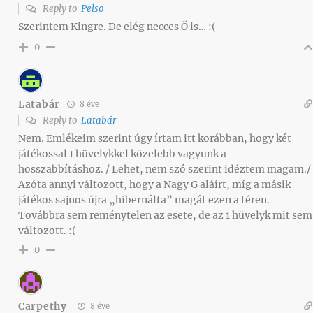
Reply to
Pelso
Szerintem Kingre. De elég necces Ő is… :(
0
Latabár
8 éve
Reply to
Latabár
Nem. Emlékeim szerint úgy írtam itt korábban, hogy két
játékossal 1 hüvelykkel közelebb vagyunk a
hosszabbításhoz. / Lehet, nem szó szerint idéztem magam./
Azóta annyi változott, hogy a Nagy G aláírt, míg a másik
játékos sajnos újra „hibernálta” magát ezen a téren.
Továbbra sem reménytelen az esete, de az 1 hüvelyk mit sem
változott. :(
0
Carpethy
8 éve