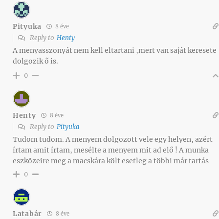
Pityuka
8 éve
Reply to
Henty
A menyasszonyát nem kell eltartani ,mert van saját keresete
dolgozik ő is.
0
Henty
8 éve
Reply to
Pityuka
Tudom tudom. A menyem dolgozott vele egy helyen, azért
írtam amit írtam, mesélte a menyem mit ad elő ! A munka
eszközeire meg a macskára költ esetleg a többi már tartás
0
Latabár
8 éve