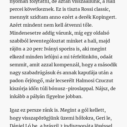
nyomán folytatni, de aztán visszaállunk, a Hali
percei következnek. Ez is tiszta Rossi classic,
mennyit szidtam anno ezért a derék Kopingert.
Azért mindent nem kell átvenni tőle.
Mindenesetre addig várunk, míg egy oldalsó
szabiból leventególoztat minket a hali, majd
rájön a 20 perc Iványi sporira is, aki megint
elkezd minden lefújni a mi térfelünkön, odaát
semmit, amit azzal kompenzál, hogy a második
nagy szabadrúgásuk és annak kapufája után a
padon őrjöngő, már lecserélt Halmosi Czuczut
kiszórja időn túli bónusz-piroslappal. Nájsz, de
inkább a pályán figyelne jobban.
Igaz ez persze ránk is. Megint a gól kellett,
hogy visszapörögjünk üzemi hőfokra, Geri le,
Dániel Ló be, a brászil 2 indiszponáta lövéssel