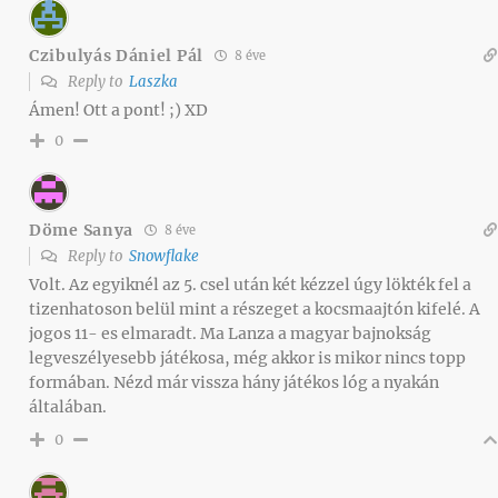
Czibulyás Dániel Pál
8 éve
Reply to
Laszka
Ámen! Ott a pont! ;) XD
0
Döme Sanya
8 éve
Reply to
Snowflake
Volt. Az egyiknél az 5. csel után két kézzel úgy lökték fel a
tizenhatoson belül mint a részeget a kocsmaajtón kifelé. A
jogos 11- es elmaradt. Ma Lanza a magyar bajnokság
legveszélyesebb játékosa, még akkor is mikor nincs topp
formában. Nézd már vissza hány játékos lóg a nyakán
általában.
0