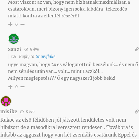
Most viszont az van, hogy nem bízhatnak maximálisan a
csatárokban, mert bizony igen sok a labdára-tekeredés
miatti kontra az ellenfél részéről
0
Sanzi
8 éve
Reply to
Snowflake
ugye magvan, hogy 2x es válogatottról beszélünk… és nem ő
nem sérülés után van… volt… mint Laczkó!…
Milyen meglepetés??? Ő egy nagyszerű jobb bekk!
0
misike
8 éve
Kukoc az első félidöben jól játszott lendületes volt nem
hibázott de a másodikra leeresztett rendesen . Továbbra is
inkább az aggaszt hogy van két zseniális csatárunk Eppel és