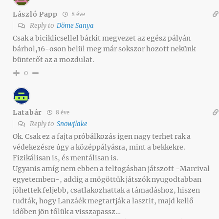
László Papp
8 éve
Reply to
Döme Sanya
Csak a biciklicsellel bárkit megvezet az egész pályán
bárhol,16-oson belül meg már sokszor hozott nekünk
büntetőt az a mozdulat.
0
Latabár
8 éve
Reply to
Snowflake
Ok. Csak ez a fajta próbálkozás igen nagy terhet rak a
védekezésre úgy a középpályásra, mint a bekkekre.
Fizikálisan is, és mentálisan is.
Ugyanis amíg nem ebben a felfogásban játszott -Marcival
egyetemben-, addig a mögöttük játszók nyugodtabban
jöhettek feljebb, csatlakozhattak a támadáshoz, hiszen
tudták, hogy Lanzáék megtartják a lasztit, majd kellő
időben jön tőlük a visszapassz…