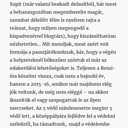
Supit (már valami beakadt defaultból, bár most
a beharangozóban megemberelte magát,
szombat délelőtt félre is nyeltem rajta a
teámat, hogy milyen megengedő a
kispadvezérrel blogtárs), hogy kiszámíthatóan
nézhetetlen… Mit mondjak, most azért volt
formája a passzjátékunknak, kár, hogy a végén
a helyzeteknél bőkezűen szórtuk el már az
odakerülési lehetőségeket is. Teljesen a Rossi-
éra köszönt vissza, csak nem a bajnoki év,
hanem a 2015-16, amikor már majdnem elég
jók voltunk, de még nem eléggé – na akkor
ikszeltük el vagy szopogattuk le az ilyen
meccseket. Az 5 védő mindenesetre megint 5
védő lett, a középpályára fejlődve fel a védelmi
szélekről, ha támadtunk, majd a védelembe