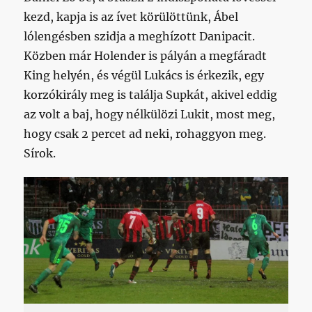
kezd, kapja is az ívet körülöttünk, Ábel
lólengésben szidja a meghízott Danipacit.
Közben már Holender is pályán a megfáradt
King helyén, és végül Lukács is érkezik, egy
korzókirály meg is találja Supkát, akivel eddig
az volt a baj, hogy nélkülözi Lukit, most meg,
hogy csak 2 percet ad neki, rohaggyon meg.
Sírok.