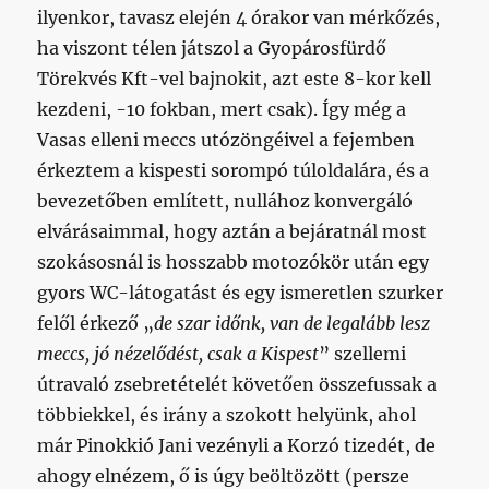
ilyenkor, tavasz elején 4 órakor van mérkőzés,
ha viszont télen játszol a Gyopárosfürdő
Törekvés Kft-vel bajnokit, azt este 8-kor kell
kezdeni, -10 fokban, mert csak). Így még a
Vasas elleni meccs utózöngéivel a fejemben
érkeztem a kispesti sorompó túloldalára, és a
bevezetőben említett, nullához konvergáló
elvárásaimmal, hogy aztán a bejáratnál most
szokásosnál is hosszabb motozókör után egy
gyors WC-látogatást és egy ismeretlen szurker
felől érkező „
de szar időnk, van de legalább lesz
meccs, jó nézelődést, csak a Kispest
” szellemi
útravaló zsebretételét követően összefussak a
többiekkel, és irány a szokott helyünk, ahol
már Pinokkió Jani vezényli a Korzó tizedét, de
ahogy elnézem, ő is úgy beöltözött (persze