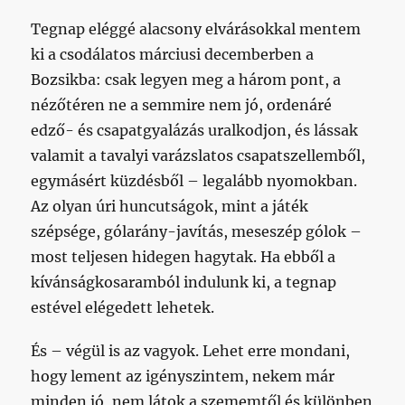
Tegnap eléggé alacsony elvárásokkal mentem
ki a csodálatos márciusi decemberben a
Bozsikba: csak legyen meg a három pont, a
nézőtéren ne a semmire nem jó, ordenáré
edző- és csapatgyalázás uralkodjon, és lássak
valamit a tavalyi varázslatos csapatszellemből,
egymásért küzdésből – legalább nyomokban.
Az olyan úri huncutságok, mint a játék
szépsége, gólarány-javítás, meseszép gólok –
most teljesen hidegen hagytak. Ha ebből a
kívánságkosaramból indulunk ki, a tegnap
estével elégedett lehetek.
És – végül is az vagyok. Lehet erre mondani,
hogy lement az igényszintem, nekem már
minden jó, nem látok a szememtől és különben