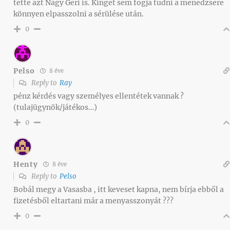
tette azt Nagy Geri is. Kinget sem fogja tudni a menedzsere
könnyen elpasszolni a sérülése után.
0
Pelso
8 éve
Reply to
Ray
pénz kérdés vagy személyes ellentétek vannak ?
(tulajügynök/játékos…)
0
Henty
8 éve
Reply to
Pelso
Bobál megy a Vasasba , itt keveset kapna, nem bírja ebből a
fizetésből eltartani már a menyasszonyát ???
0