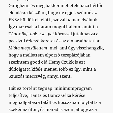
Gurigázni, és meg bakker mehetek haza hétfői
előadásra készülni, hogy ne égjek szénné az
ENSz küldöttek előtt, szóval hamar elválunk.
Így már csak a hátam mögül hallom, amint a
Tábor
Baj-nok-csa-pat
kórussal jutalmazza a
pacsizni érkező keretet és az elmaradhatatlan
Mióta megszülettem
-mel, ami úgy visszhangzik,
hogy a mellettem elporzó terepjárójában
szerintem good old Hemy Czukk is azt
dúdolgatta kifele menet. Jobb ez így, mint a
Szuszás meccsvég, annyi szent.
Hát ez történt tegnap, minimumprogram
teljesítve, Hanta és Boncz Géza kérése
meghallgatásra talált és hosszában folytatta a
szekér az úton, és marad is azon, ahogy az a