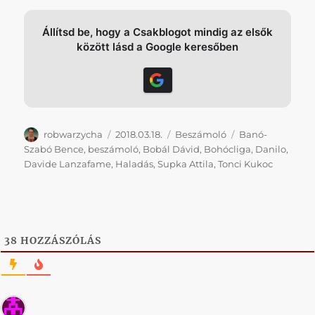
Állítsd be, hogy a Csakblogot mindig az elsők
között lásd a Google keresőben
Szerző
Közzétéve
Kategória
Címke
robwarzycha
2018.03.18.
Beszámoló
Banó-
Szabó Bence
,
beszámoló
,
Bobál Dávid
,
Bohócliga
,
Danilo
,
Davide Lanzafame
,
Haladás
,
Supka Attila
,
Tonci Kukoc
38
HOZZÁSZÓLÁS