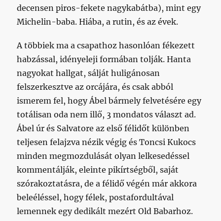
decensen piros-fekete nagykabátba), mint egy
Michelin-baba. Hiába, a rutin, és az évek.
A többiek ma a csapathoz hasonlóan fékezett
habzással, idényeleji formában tolják. Hanta
nagyokat hallgat, sálját huligánosan
felszerkesztve az orcájára, és csak abból
ismerem fel, hogy Ábel bármely felvetésére egy
totálisan oda nem illő, 3 mondatos választ ad.
Ábel úr és Salvatore az első félidőt különben
teljesen felajzva nézik végig és Toncsi Kukocs
minden megmozdulását olyan lelkesedéssel
kommentálják, eleinte pikírtségből, saját
szórakoztatásra, de a félidő végén már akkora
beleéléssel, hogy félek, postafordultával
lemennek egy dedikált mezért Old Babarhoz.