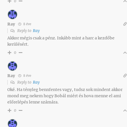
0
Ray
8 éve
Reply to
Ray
Akkor mégis csak a pénz. Inkább mint a harc a kezdőbe
kerülésért.
0
Ray
8 éve
Reply to
Ray
Oké. Ha tényleg bennfentes vagy, tudsz sok mindent akkor
mond meg nekem hogy Bobál miért és hova menne el ami
előrelépés lenne számára.
0