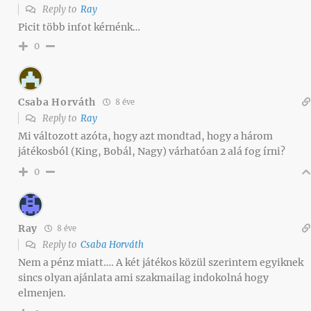
Reply to
Ray
Picit több infot kérnénk…
0
Csaba Horváth
8 éve
Reply to
Ray
Mi változott azóta, hogy azt mondtad, hogy a három
játékosból (King, Bobál, Nagy) várhatóan 2 alá fog írni?
0
Ray
8 éve
Reply to
Csaba Horváth
Nem a pénz miatt…. A két játékos közül szerintem egyiknek
sincs olyan ajánlata ami szakmailag indokolná hogy
elmenjen.