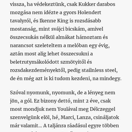
vissza, ha védekeztünk, csak Kukker darabos
mozgása nem idézte a gyors Holendert
tavalyról, és Ikenne King is rozsdásabb
mostanság, mint svájci bicskám, amivel
összecsukás nélkül almákat hámoztam és
narancsot szeleteltem a melóban egy évig,
aztán most alig lehet összecsukni a
beletrutymákolódott szmötyitől és
rozsdakezdeményektől, pedig stailnless steel,
de én még azt is ki tudom kezdeni, na mindegy.
Szóval nyomunk, nyomunk, de a lényeg nem
jön, a gól. Ez bizony dettó, mint 2 éve, csak
most mondjuk nem Youlával meg Délczeggel
szenvelgünk elöl, hé, Marci, Lanza, csináljatok
már valamit… A taljánra ráadásul egyre többen