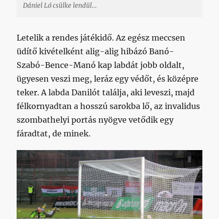
Dániel Ló csülke lendül…
Letelik a rendes játékidő. Az egész meccsen
üdítő kivételként alig-alig hibázó Banó-
Szabó-Bence-Manó kap labdát jobb oldalt,
ügyesen veszi meg, leráz egy védőt, és középre
teker. A labda Danilót találja, aki leveszi, majd
félkornyadtan a hosszú sarokba lő, az invalidus
szombathelyi portás nyögve vetődik egy
fáradtat, de minek.