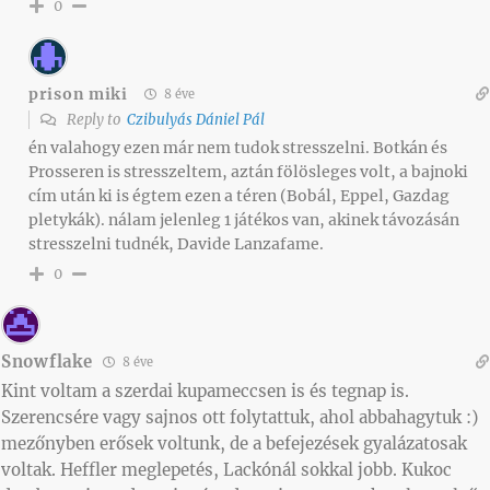
0
prison miki
8 éve
Reply to
Czibulyás Dániel Pál
én valahogy ezen már nem tudok stresszelni. Botkán és
Prosseren is stresszeltem, aztán fölösleges volt, a bajnoki
cím után ki is égtem ezen a téren (Bobál, Eppel, Gazdag
pletykák). nálam jelenleg 1 játékos van, akinek távozásán
stresszelni tudnék, Davide Lanzafame.
0
Snowflake
8 éve
Kint voltam a szerdai kupameccsen is és tegnap is.
Szerencsére vagy sajnos ott folytattuk, ahol abbahagytuk :)
mezőnyben erősek voltunk, de a befejezések gyalázatosak
voltak. Heffler meglepetés, Lackónál sokkal jobb. Kukoc