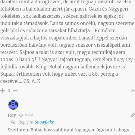
darabos mint a dorogi szén, de amit tegnap zakatolt az első
félidőben a bal oldalon azért jár a pacsi. Gazdi és Nagygeri
tökéletes, sok ladbaszerzés, szépen szűrtek és egész jól
indultak a támadások. Lanza sajnos öncélú, nagyon szeretne
gólt lőni és sokszor a társakat hibáztatja… Remélem
visszakapjuk a hajtós csapatember Lanzát! Eppel szerdán
borzasztóan halvány volt, tegnap sokszor visszalépett ami
tetszett. Sajnos a talaj is szar volt, meg a technikája sem
100as :) Banó 5*!! Nagyot hajtott tegnap, remélem hogy így
fejlődik tovább. King-Bobál nagyon kellenének jövőre is!
Supka: érthetetlen volt hogy miért várt a 88. percig a
cserével… CS. A. K.
0
Ray
8 éve
Reply to
Snowflake
Szerintem Bobál hosszabbítani fog ugyan úgy mint ahogy