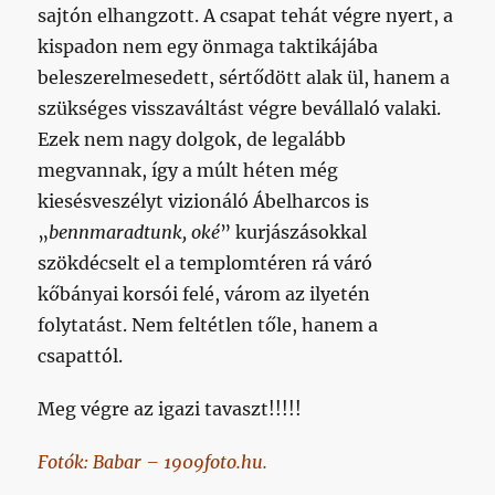
sajtón elhangzott. A csapat tehát végre nyert, a
kispadon nem egy önmaga taktikájába
beleszerelmesedett, sértődött alak ül, hanem a
szükséges visszaváltást végre bevállaló valaki.
Ezek nem nagy dolgok, de legalább
megvannak, így a múlt héten még
kiesésveszélyt vizionáló Ábelharcos is
„
bennmaradtunk, oké
” kurjászásokkal
szökdécselt el a templomtéren rá váró
kőbányai korsói felé, várom az ilyetén
folytatást. Nem feltétlen tőle, hanem a
csapattól.
Meg végre az igazi tavaszt!!!!!
Fotók: Babar – 1909foto.hu.