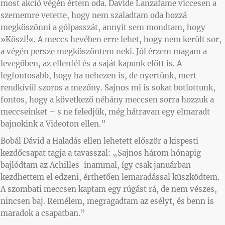
most akció végén értem oda. Davide Lanzafame viccesen a
szememre vetette, hogy nem szaladtam oda hozzá
megköszönni a gólpasszát, annyit sem mondtam, hogy
»Köszi!«. A meccs hevében erre lehet, hogy nem került sor,
a végén persze megköszöntem neki. Jól érzem magam a
levegőben, az ellenfél és a saját kapunk előtt is. A
legfontosabb, hogy ha nehezen is, de nyertünk, mert
rendkívül szoros a mezőny. Sajnos mi is sokat botlottunk,
fontos, hogy a következő néhány meccsen sorra hozzuk a
meccseinket – s ne feledjük, még hátravan egy elmaradt
bajnokink a Videoton ellen.”
Bobál Dávid a Haladás ellen lehetett először a kispesti
kezdőcsapat tagja a tavasszal: „Sajnos három hónapig
bajlódtam az Achilles-inammal, így csak januárban
kezdhettem el edzeni, érthetően lemaradással küszködtem.
A szombati meccsen kaptam egy rúgást rá, de nem vészes,
nincsen baj. Remélem, megragadtam az esélyt, és benn is
maradok a csapatban.”