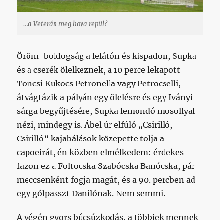
…a Veterán meg hova repül?
Öröm-boldogság a lelátón és kispadon, Supka
és a cserék ölelkeznek, a 10 perce lekapott
Toncsi Kukocs Petronella vagy Petrocselli,
átvágtázik a pályán egy ölelésre és egy Iványi
sárga begyűjtésére, Supka lemondó mosollyal
nézi, mindegy is. Ábel úr elfúló „Csirilló,
Csirilló” kajabálások közepette tolja a
capoeirát, én közben elmélkedem: érdekes
fazon ez a Foltocska Szabócska Banócska, pár
meccsenként fogja magát, és a 90. percben ad
egy gólpasszt Danilónak. Nem semmi.
A végén gyors búcsúzkodás, a többiek mennek