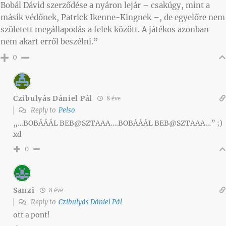
Bobál Dávid szerződése a nyáron lejár – csakúgy, mint a
másik védőnek, Patrick Ikenne-Kingnek –, de egyelőre nem
született megállapodás a felek között. A játékos azonban
nem akart erről beszélni.”
0
Czibulyás Dániel Pál
8 éve
Reply to
Pelso
„…BOBÁÁÁL BEB@SZTAAA….BOBÁÁÁL BEB@SZTAAA…” ;)
xd
0
Sanzi
8 éve
Reply to
Czibulyás Dániel Pál
ott a pont!