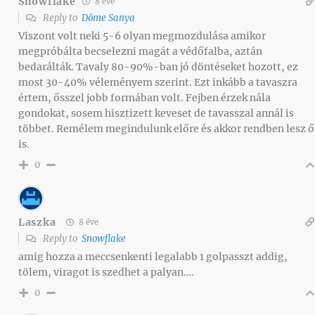
Snowflake
8 éve
Reply to
Döme Sanya
Viszont volt neki 5-6 olyan megmozdulása amikor
megpróbálta becselezni magát a védőfalba, aztán
bedarálták. Tavaly 80-90%-ban jó döntéseket hozott, ez
most 30-40% véleményem szerint. Ezt inkább a tavaszra
értem, ősszel jobb formában volt. Fejben érzek nála
gondokat, sosem hisztizett keveset de tavasszal annál is
többet. Remélem megindulunk előre és akkor rendben lesz ő
is.
0
Laszka
8 éve
Reply to
Snowflake
amig hozza a meccsenkenti legalabb 1 golpasszt addig,
tölem, viragot is szedhet a palyan….
0