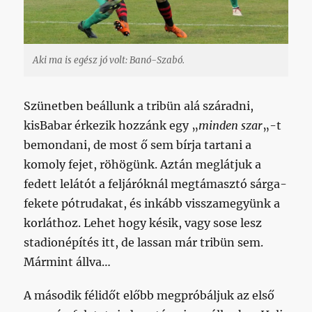
Aki ma is egész jó volt: Banó-Szabó.
Szünetben beállunk a tribün alá száradni,
kisBabar érkezik hozzánk egy „
minden szar
„-t
bemondani, de most ő sem bírja tartani a
komoly fejet, röhögünk. Aztán meglátjuk a
fedett lelátót a feljáróknál megtámasztó sárga-
fekete pótrudakat, és inkább visszamegyünk a
korláthoz. Lehet hogy késik, vagy sose lesz
stadionépítés itt, de lassan már tribün sem.
Mármint állva…
A második félidőt előbb megpróbáljuk az első