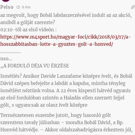
Pelso
8 éve
az megvolt, hogy Bobál labdaszerzésével indult az az akció,
amiből a gólját szerezte?
02:10-től az első videón :
https://www.m4sport.hu/magyar-foci/cikk/2018/03/17/a-
hosszabbitasban-lotte-a-gyoztes-golt-a-honved/
……………..
nso…
„A FORDULÓ DÉJA VU ÉRZÉSE
Ismétlés? Amikor Davide Lanzafame középre ívelt, és Bobál
Dávid szépen befejelte a labdát a kapuba, mintha tényleg
ismétlést néztünk volna. A 22 éves kispesti hátvéd ugyanis
az első fordulóban szintén a Haladás ellen szerzett fejjel
gólt, s ugyancsak az olasz ívelt középre
Természetesen eszembe jutott, hogy hasonló gólt
szereztem tavaly júliusban – mondta Bobál Dávid, a Bp.
Honvéd hátvédje. – Akkor oldalszabadrúgásra érkeztem jól,