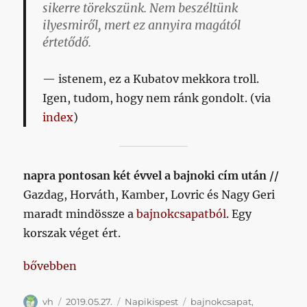
sikerre törekszünk. Nem beszéltünk
ilyesmiről, mert ez annyira magától
értetődő.
istenem, ez a Kubatov mekkora troll.
Igen, tudom, hogy nem ránk gondolt.
(via
index
)
napra pontosan
két évvel a bajnoki cím után //
Gazdag, Horváth, Kamber, Lovric és Nagy Geri
maradt mindössze a
bajnokcsapatból
. Egy
korszak véget ért.
„Napikispest 2019.05.27.”
bővebben
Szerző
Közzétéve
Kategória
Címke
vh
2019.05.27.
Napikispest
bajnokcsapat
,