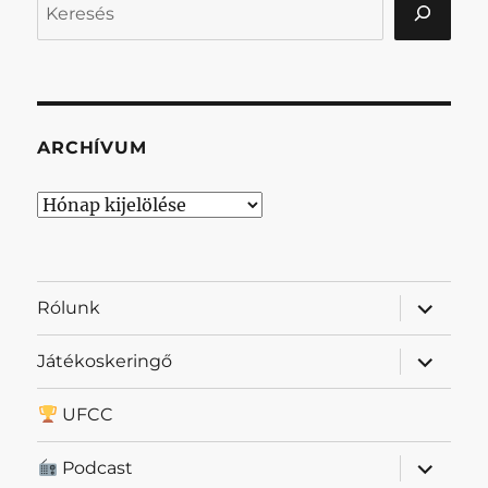
ARCHÍVUM
Archívum
almenü
Rólunk
szétnyit
almenü
Játékoskeringő
szétnyit
UFCC
almenü
Podcast
szétnyit