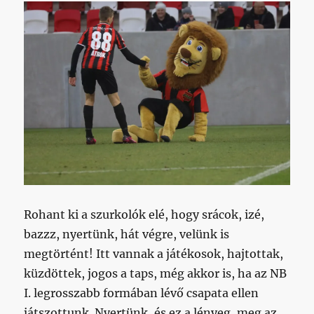
Rohant ki a szurkolók elé, hogy srácok, izé,
bazzz, nyertünk, hát végre, velünk is
megtörtént! Itt vannak a játékosok, hajtottak,
küzdöttek, jogos a taps, még akkor is, ha az NB
I. legrosszabb formában lévő csapata ellen
játszottunk. Nyertünk, és ez a lényeg, meg az,