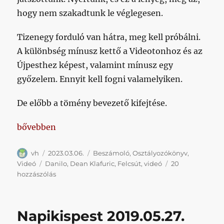
hogy nem szakadtunk le véglegesen.
Tizenegy forduló van hátra, meg kell próbálni.
A különbség mínusz kettő a Videotonhoz és az
Újpesthez képest, valamint mínusz egy
győzelem. Ennyit kell fogni valamelyiken.
De előbb a tömény bevezető kifejtése.
„A végén Klafuric úgy örült a győzelemnek, mint eg
bővebben
Szerző
Közzétéve
Kategória
vh
2023.03.06.
Beszámoló
,
Osztályozókönyv
,
Címke
Videó
Danilo
,
Dean Klafuric
,
Felcsút
,
videó
20
A
hozzászólás
végén
Klafuric
úgy
Napikispest 2019.05.27.
örült