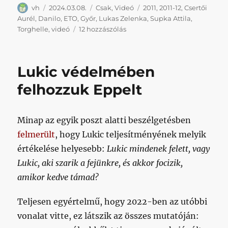
Szerző
Közzétéve
Kategória
Címke
vh
2024.03.08.
Csak
,
Videó
2011
,
2011-12
,
Csertői
Aurél
,
Danilo
,
ETO
,
Győr
,
Lukas Zelenka
,
Supka Attila
,
Értelmes
Torghelle
,
videó
12 hozzászólás
célokért
is
lehet
Lukic védelmében
Győrbe
utazni
felhozzuk Eppelt
(hogy
aztán
az
Minap az egyik poszt alatti beszélgetésben
álom
felmerült
, hogy Lukic teljesítményének melyik
álom
maradhasson)
értékelése helyesebb:
Lukic mindenek felett, vagy
című
Lukic, aki szarik a fejünkre, és akkor focizik,
bejegyzéshez
amikor kedve támad?
Teljesen egyértelmű, hogy 2022-ben az utóbbi
vonalat vitte, ez látszik az összes mutatóján: