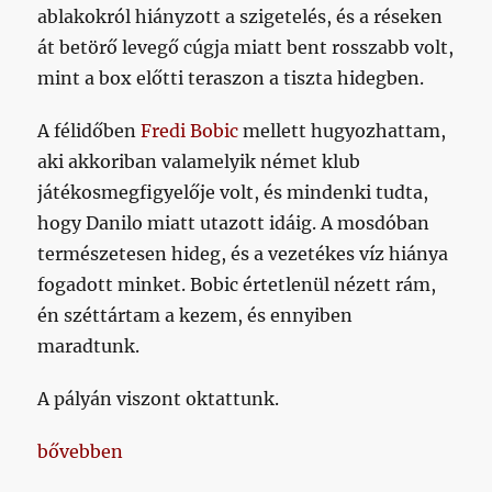
ablakokról hiányzott a szigetelés, és a réseken
át betörő levegő cúgja miatt bent rosszabb volt,
mint a box előtti teraszon a tiszta hidegben.
A félidőben
Fredi Bobic
mellett hugyozhattam,
aki akkoriban valamelyik német klub
játékosmegfigyelője volt, és mindenki tudta,
hogy Danilo miatt utazott idáig. A mosdóban
természetesen hideg, és a vezetékes víz hiánya
fogadott minket. Bobic értetlenül nézett rám,
én széttártam a kezem, és ennyiben
maradtunk.
A pályán viszont oktattunk.
„Értelmes célokért is lehet Győrbe utazni (hogy a
bővebben