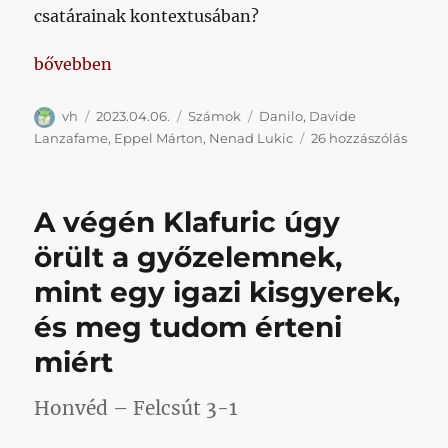
csatárainak kontextusában?
„Lukic védelmében felhozzuk Eppelt”
bővebben
Szerző
Közzétéve
Kategória
Címke
vh
2023.04.06.
Számok
Danilo
,
Davide
Lukic
Lanzafame
,
Eppel Márton
,
Nenad Lukic
26 hozzászólás
véde
felho
Eppel
A végén Klafuric úgy
című
bejeg
örült a győzelemnek,
mint egy igazi kisgyerek,
és meg tudom érteni
miért
Honvéd – Felcsút 3-1