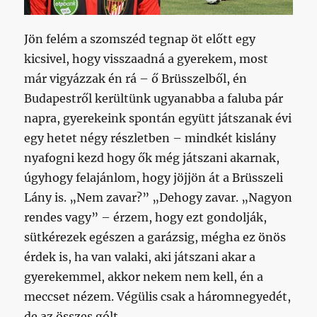
Jön felém a szomszéd tegnap öt előtt egy
kicsivel, hogy visszaadná a gyerekem, most
már vigyázzak én rá – ő Brüsszelből, én
Budapestről kerültünk ugyanabba a faluba pár
napra, gyerekeink spontán együtt játszanak évi
egy hetet négy részletben – mindkét kislány
nyafogni kezd hogy ők még játszani akarnak,
úgyhogy felajánlom, hogy jöjjön át a Brüsszeli
Lány is. „Nem zavar?” „Dehogy zavar. „Nagyon
rendes vagy” – érzem, hogy ezt gondolják,
sütkérezek egészen a garázsig, mégha ez önös
érdek is, ha van valaki, aki játszani akar a
gyerekemmel, akkor nekem nem kell, én a
meccset nézem. Végülis csak a háromnegyedét,
de az összes gólt.