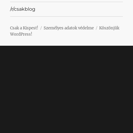
/r/csakblog
Csak a Kispest!
Személyes adatok védelme
Köszönjük
WordPress!