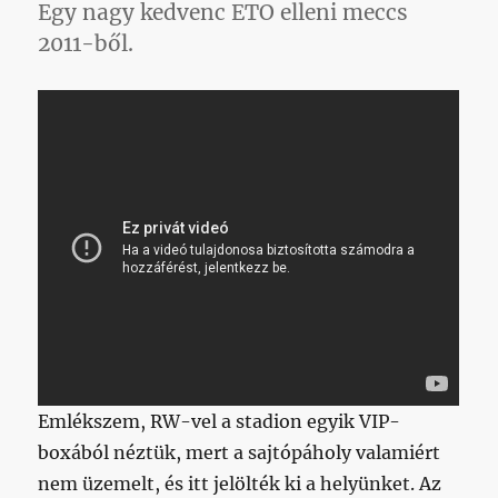
Egy nagy kedvenc ETO elleni meccs
2011-ből.
Emlékszem, RW-vel a stadion egyik VIP-
boxából néztük, mert a sajtópáholy valamiért
nem üzemelt, és itt jelölték ki a helyünket. Az