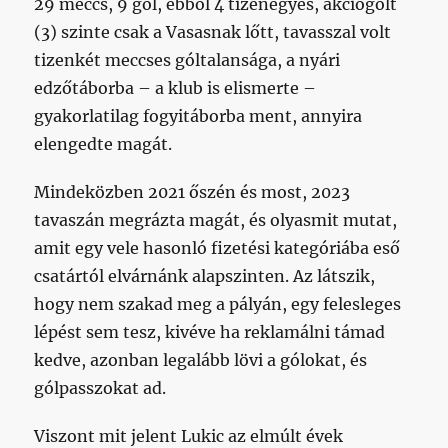
29 meccs, 9 gól, ebből 4 tizenegyes, akciógólt
(3) szinte csak a Vasasnak lőtt, tavasszal volt
tizenkét meccses góltalansága, a nyári
edzőtáborba – a klub is elismerte –
gyakorlatilag fogyitáborba ment, annyira
elengedte magát.
Mindeközben 2021 őszén és most, 2023
tavaszán megrázta magát, és olyasmit mutat,
amit egy vele hasonló fizetési kategóriába eső
csatártól elvárnánk alapszinten. Az látszik,
hogy nem szakad meg a pályán, egy felesleges
lépést sem tesz, kivéve ha reklamálni támad
kedve, azonban legalább lövi a gólokat, és
gólpasszokat ad.
Viszont mit jelent Lukic az elmúlt évek