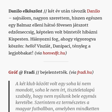
a
győzelemnek,
Danilo elköszönt //
két év után távozik
Danilo
mint
egy
– sajnálom, nagyon szerettem, hiszen egészen
igazi
egy Balmaz elleni hátsó fövesen játszott
kisgyerek,
edzőmeccsig, képtelen volt büntetőt hibázni
és
meg
Kispesten. Hiányozni fog, ahogy vigyorogva
tudom
köszön:
helló!
Viszlát, Danipaci, tényleg a
érteni
legjobbakat!
(via
honvedfc.hu
)
miért
című
bejegyzéshez
Gróf
@ Fradi //
bejelentették.
(via
fradi.hu
)
A két klub között volt egy soha ki nem
mondott, soha le nem írt, tiszteletalapú
szabály, hogy nem nyúlunk bele egymás
keretébe. Szerintem ez természetes a
magyar futballban, amelyben mindketten