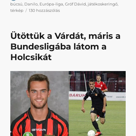
búcsú
,
Danilo
,
Európa-liga
,
Gróf Dávid
,
játékoskeringő
,
Napikispest
térkép
130 hozzászólás
2019.05.27.
című
bejegyzéshez
Ütöttük a Várdát, máris a
Bundesligába látom a
Holcsikát