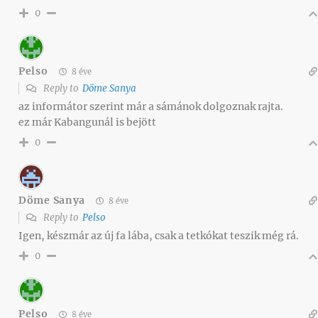
0
Pelso
8 éve
Reply to
Döme Sanya
az informátor szerint már a sámánok dolgoznak rajta.
ez már Kabangunál is bejött
0
Döme Sanya
8 éve
Reply to
Pelso
Igen, készmár az új fa lába, csak a tetkókat teszik még rá.
0
Pelso
8 éve