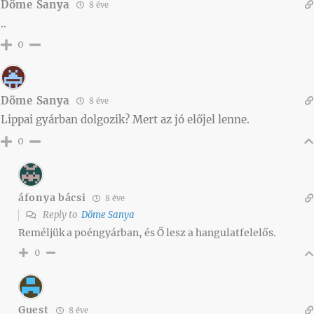
Döme Sanya
8 éve
..
0
Döme Sanya
8 éve
Lippai gyárban dolgozik? Mert az jó előjel lenne.
0
áfonya bácsi
8 éve
Reply to
Döme Sanya
Reméljük a poéngyárban, és Ő lesz a hangulatfelelős.
0
Guest
8 éve