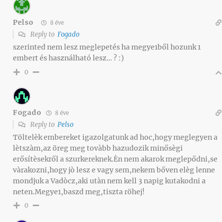
Pelso
8 éve
Reply to
Fogado
szerinted nem lesz meglepetés ha megye1ből hozunk 1
embert és használható lesz… ? :)
0
Fogado
8 éve
Reply to
Pelso
Töltelèk embereket igazolgatunk ad hoc,hogy meglegyen a
lètszàm,az öreg meg tovàbb hazudozik minősègi
erősítèsekről a szurkereknek.Èn nem akarok meglepődni,se
vàrakozni,hogy jò lesz e vagy sem,nekem bőven elèg lenne
mondjuk a Vadòcz,aki utàn nem kell 3 napig kutakodni a
neten.Megye1,baszd meg,tiszta röhej!
0