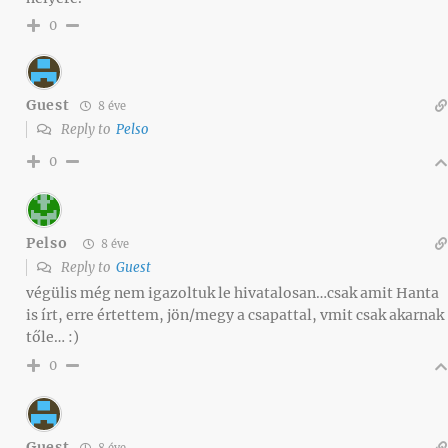
0
Guest
8 éve
Reply to
Pelso
0
Pelso
8 éve
Reply to
Guest
végülis még nem igazoltuk le hivatalosan…csak amit Hanta
is írt, erre értettem, jön/megy a csapattal, vmit csak akarnak
tőle… :)
0
Guest
8 éve