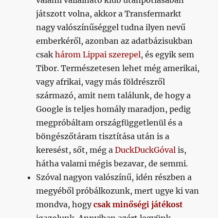
valami vállalható klub utánpótlásában
játszott volna, akkor a Transfermarkt
nagy valószínűséggel tudna ilyen nevű
emberkéről, azonban az adatbázisukban
csak
három Lippai szerepel
, és egyik sem
Tibor. Természetesen lehet még amerikai,
vagy afrikai, vagy más földrészről
származó, amit nem találunk, de hogy a
Google is teljes homály maradjon, pedig
megpróbáltam országfüggetlenül és a
böngészőtáram tisztítása után is a
keresést, sőt, még a
DuckDuckGóval
is,
hátha valami mégis bezavar, de semmi.
Szóval nagyon valószínű, idén részben a
megyéből próbálkozunk, mert ugye ki van
mondva, hogy
csak minőségi játékost