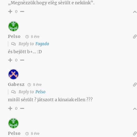
„Megnèzzük hogy elèg sèrült e nekünk”.
0
Pelso
8 éve
Reply to
Fogado
és bejött b+… :D
0
Gabesz
8 éve
Reply to
Pelso
mitől sérült ? játszott a kinaiak ellen ???
0
Pelso
8 éve