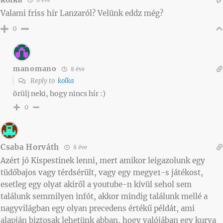
Valami friss hír Lanzaról? Velünk eddz még?
0
manomano
8 éve
Reply to
kolka
örülj neki, hogy nincs hír :)
0
Csaba Horváth
8 éve
Azért jó Kispestinek lenni, mert amikor leigazolunk egy
tüdőbajos vagy térdsérült, vagy egy megye1-s játékost,
esetleg egy olyat akiről a youtube-n kívül sehol sem
találunk semmilyen infót, akkor mindig találunk mellé a
nagyvilágban egy olyan precedens értékű példát, ami
alapján biztosak lehetünk abban, hogy valójában egy kurva