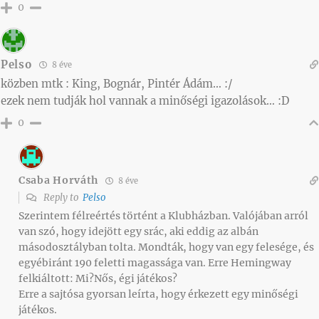
0
Pelso
8 éve
közben mtk : King, Bognár, Pintér Ádám… :/
ezek nem tudják hol vannak a minőségi igazolások… :D
0
Csaba Horváth
8 éve
Reply to
Pelso
Szerintem félreértés történt a Klubházban. Valójában arról
van szó, hogy idejött egy srác, aki eddig az albán
másodosztályban tolta. Mondták, hogy van egy felesége, és
egyébiránt 190 feletti magassága van. Erre Hemingway
felkiáltott: Mi?Nős, égi játékos?
Erre a sajtósa gyorsan leírta, hogy érkezett egy minőségi
játékos.