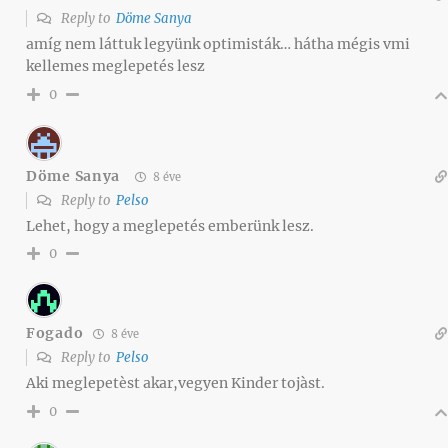
Reply to
Döme Sanya
amíg nem láttuk legyünk optimisták… hátha mégis vmi
kellemes meglepetés lesz
0
Döme Sanya
8 éve
Reply to
Pelso
Lehet, hogy a meglepetés emberünk lesz.
0
Fogado
8 éve
Reply to
Pelso
Aki meglepetèst akar,vegyen Kinder tojàst.
0