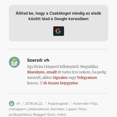
Állítsd be, hogy a Csakblogot mindig az elsők
között lásd a Google keresőben
Szerző:
vh
Egy lőrinci kispesti Kőbányáról. Megtalálsz
Blueskyon
,
emailt
itt tudsz írni nekem, ha pedig
üzennél, akkor
Signalon
vagy
Telegramon
keress. ||
vh összes bejegyzése
Szerző
Közzétéve
Kategória
Címke
vh
2018.06.22.
Napikispest
Holender Filip
,
instagram
,
játékoskeret
,
Kamber
,
Lippai Tibor
,
próbajátékos
,
Reggeli Start
,
videó