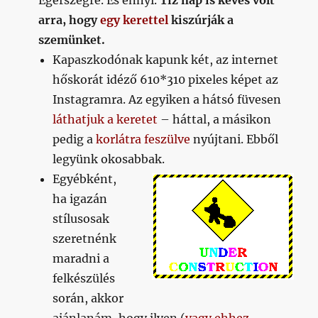
Egerszegre. És ennyi.
Tíz nap is kevés volt
arra, hogy
egy kerettel
kiszúrják a
szemünket.
Kapaszkodónak kapunk két, az internet
hőskorát idéző 610*310 pixeles képet az
Instagramra. Az egyiken a hátsó füvesen
láthatjuk a keretet
– háttal, a másikon
pedig a
korlátra feszülve
nyújtani. Ebből
legyünk okosabbak.
Egyébként,
ha igazán
stílusosak
szeretnénk
maradni a
felkészülés
során, akkor