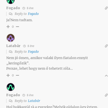
Fogado
8 éve
Reply to
Fogado
Ja!Nem tudtam.
0
Latabár
8 éve
Reply to
Fogado
Nem jó ómen, amikor valaki ilyen fiatalon ennyit
„keringőzik”.
Persze, lehet hogy nem ő tehetett róla…
0
Fogado
8 éve
Reply to
Latabár
Hol bukkantàl rà a gyerekre?Melyik oldalon ùgy èrtem.