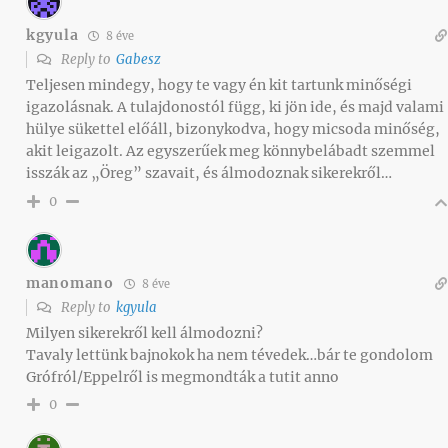
kgyula
8 éve
Reply to
Gabesz
Teljesen mindegy, hogy te vagy én kit tartunk minőségi
igazolásnak. A tulajdonostól függ, ki jön ide, és majd valami
hülye sükettel előáll, bizonykodva, hogy micsoda minőség,
akit leigazolt. Az egyszerűek meg könnybelábadt szemmel
isszák az „Öreg” szavait, és álmodoznak sikerekről…
0
manomano
8 éve
Reply to
kgyula
Milyen sikerekről kell álmodozni?
Tavaly lettünk bajnokok ha nem tévedek…bár te gondolom
Grófról/Eppelről is megmondták a tutit anno
0