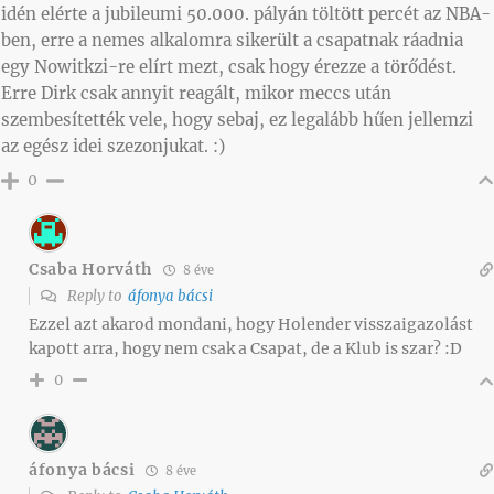
idén elérte a jubileumi 50.000. pályán töltött percét az NBA-
ben, erre a nemes alkalomra sikerült a csapatnak ráadnia
egy Nowitkzi-re elírt mezt, csak hogy érezze a törődést.
Erre Dirk csak annyit reagált, mikor meccs után
szembesítették vele, hogy sebaj, ez legalább hűen jellemzi
az egész idei szezonjukat. :)
0
Csaba Horváth
8 éve
Reply to
áfonya bácsi
Ezzel azt akarod mondani, hogy Holender visszaigazolást
kapott arra, hogy nem csak a Csapat, de a Klub is szar? :D
0
áfonya bácsi
8 éve