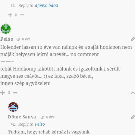
Reply to
áfonya bácsi
0
Pelso
8 éve
Holender lassan 10 éve van nálunk és a saját honlapon nem
tudják helyesen leírni a nevét… no comment
——-
tehát Holdkomp kikötött nálunk és igazoltunk 1 sérült
megye 1es csávót… :) ez faxa, szabó bácsi,
innen szép a győzelem
0
Döme Sanya
8 éve
Reply to
Pelso
Tudtam, hogy rehab kórház is vagyunk.