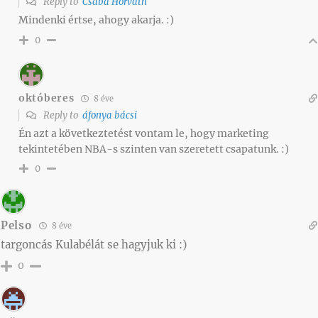
Reply to
Csaba Horváth
Mindenki értse, ahogy akarja. :)
0
októberes
8 éve
Reply to
áfonya bácsi
Én azt a következtetést vontam le, hogy marketing
tekintetében NBA-s szinten van szeretett csapatunk. :)
0
Pelso
8 éve
targoncás Kulabélát se hagyjuk ki :)
0