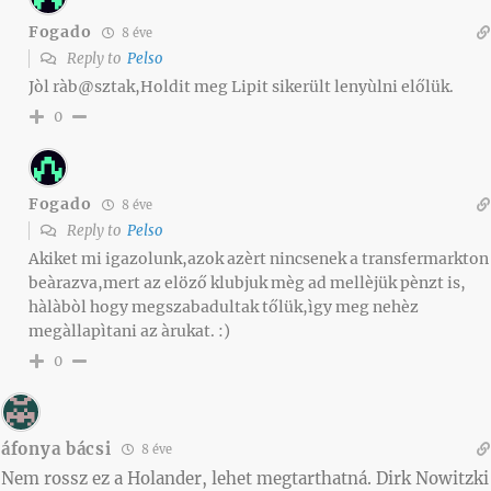
Fogado
8 éve
Reply to
Pelso
Jòl ràb@sztak,Holdit meg Lipit sikerült lenyùlni előlük.
0
Fogado
8 éve
Reply to
Pelso
Akiket mi igazolunk,azok azèrt nincsenek a transfermarkton
beàrazva,mert az elöző klubjuk mèg ad mellèjük pènzt is,
hàlàbòl hogy megszabadultak tőlük,ìgy meg nehèz
megàllapìtani az àrukat. :)
0
áfonya bácsi
8 éve
Nem rossz ez a Holander, lehet megtarthatná. Dirk Nowitzki