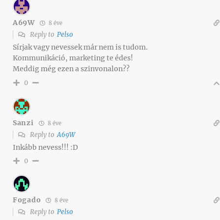
A69W
8 éve
Reply to
Pelso
Sírjak vagy nevessek már nem is tudom.
Kommunikáció, marketing te édes!
Meddig még ezen a szinvonalon??
0
Sanzi
8 éve
Reply to
A69W
Inkább nevess!!! :D
0
Fogado
8 éve
Reply to
Pelso