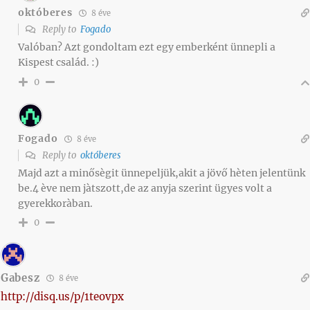
októberes
8 éve
Reply to
Fogado
Valóban? Azt gondoltam ezt egy emberként ünnepli a
Kispest család. :)
0
Fogado
8 éve
Reply to
októberes
Majd azt a minősègit ünnepeljük,akit a jövő hèten jelentünk
be.4 ève nem jàtszott,de az anyja szerint ügyes volt a
gyerekkoràban.
0
Gabesz
8 éve
http://disq.us/p/1teovpx