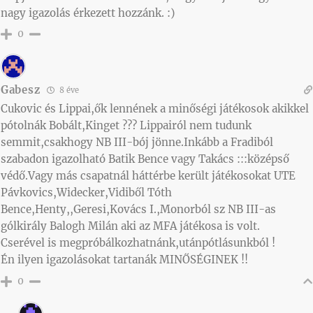
nagy igazolás érkezett hozzánk. :)
0
Gabesz
8 éve
Cukovic és Lippai,ők lennének a minőségi játékosok akikkel
pótolnák Bobált,Kinget ??? Lippairól nem tudunk
semmit,csakhogy NB III-bój jönne.Inkább a Fradiból
szabadon igazolható Batik Bence vagy Takács :::középső
védő.Vagy más csapatnál háttérbe került játékosokat UTE
Pávkovics,Widecker,Vidiből Tóth
Bence,Henty,,Geresi,Kovács I.,Monorból sz NB III-as
gólkirály Balogh Milán aki az MFA játékosa is volt.
Cserével is megpróbálkozhatnánk,utánpótlásunkból !
Én ilyen igazolásokat tartanák MINŐSÉGINEK !!
0