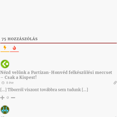
75
HOZZÁSZÓLÁS
Nézd velünk a Partizan-Honvéd felkészülési meccset
– Csak a Kispest!
8 éve
[…] Tiborról viszont továbbra sem tudunk […]
0