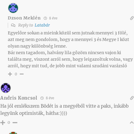
Dzson Meklén
8 éve
Reply to
Latabár
Egyelôre sokan a mieink közül sem jutnak mennyei 3 fölé,
azt meg nem gondolom, hogy a mennyei 3 és Megye I közt
olyan nagy különbség lenne.
Bár nem tagadom, halvány lila gôzöm nincsen vajon ki
találta meg, viszont arról sem, hogy leigazoltuk volna, vagy
arról, hogy mit tud, de jobb mint valami szudáni varázsló
0
Andris Koncsol
8 éve
Ha jól emlékszem Bödét is a megyéből vitte a paks, inkább
legyünk optimisták, hátha:))))
0