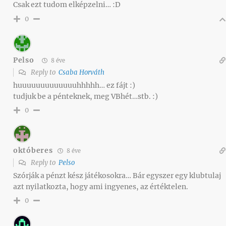
Csak ezt tudom elképzelni… :D
0
Pelso
8 éve
Reply to
Csaba Horváth
huuuuuuuuuuuuuhhhhh… ez fájt :)
tudjuk be a pénteknek, meg VBhét…stb. :)
0
októberes
8 éve
Reply to
Pelso
Szórják a pénzt kész játékosokra… Bár egyszer egy klubtulaj
azt nyilatkozta, hogy ami ingyenes, az értéktelen.
0