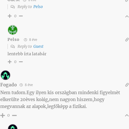
Reply to
Pelso
0
Pelso
8 éve
Reply to
Guest
lentebb írta latabár
0
Fogado
8 éve
Nem tudom.Egy ilyen kis orszàgban mindenki figyelmèt
elkerülte 20èves koàig,nem nagyon hiszem,hogy
megvannak az alapok,legfőkèpp a fizikai.
0