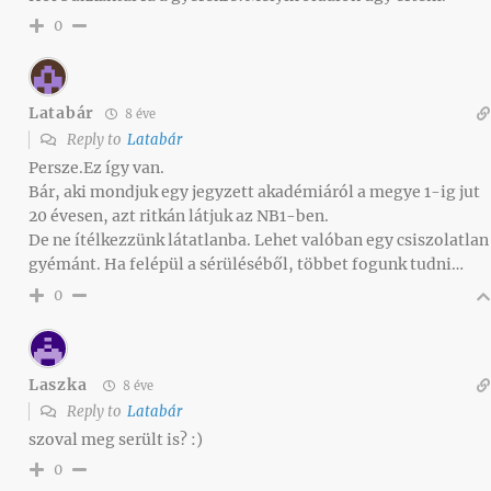
0
Latabár
8 éve
Reply to
Latabár
Persze.Ez így van.
Bár, aki mondjuk egy jegyzett akadémiáról a megye 1-ig jut
20 évesen, azt ritkán látjuk az NB1-ben.
De ne ítélkezzünk látatlanba. Lehet valóban egy csiszolatlan
gyémánt. Ha felépül a sérüléséből, többet fogunk tudni…
0
Laszka
8 éve
Reply to
Latabár
szoval meg serült is? :)
0