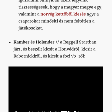
igazolunk. Annyiban azért legyünk
tisztességesek, hogy a magyar megye egy,
valamint a
norvég kettőből kiesés
ugye
a
csapatokat minősíti és nem feltétlen a
játékosokat.
Kamber
és
Holender
// a Reggeli Startban
járt, és beszélt kicsit a Honvédról, kicsit a
Rabotnickiről, és kicsit a foci vb-ről: