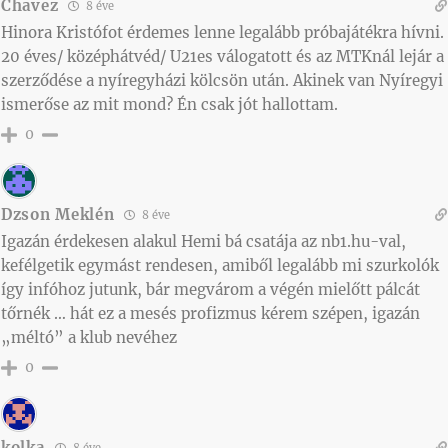
Chavez
8 éve
Hinora Kristófot érdemes lenne legalább próbajátékra hívni.
20 éves/ középhátvéd/ U21es válogatott és az MTKnál lejár a
szerződése a nyíregyházi kölcsön után. Akinek van Nyíregyi
ismerőse az mit mond? Én csak jót hallottam.
0
Dzson Meklén
8 éve
Igazán érdekesen alakul Hemi bá csatája az nb1.hu-val,
kefélgetik egymást rendesen, amiből legalább mi szurkolók
így infóhoz jutunk, bár megvárom a végén mielőtt pálcát
tőrnék … hát ez a mesés profizmus kérem szépen, igazán
„méltó” a klub nevéhez
0
kolka
8 éve