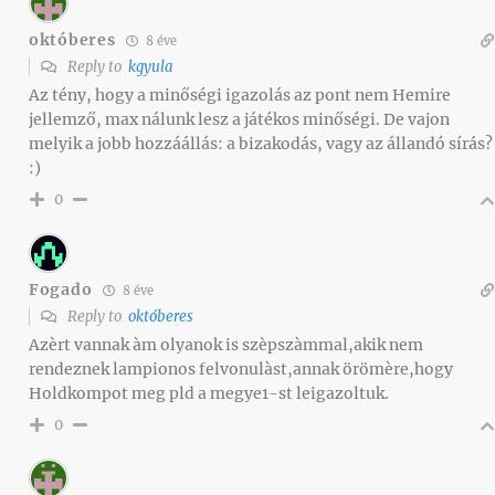
októberes
8 éve
Reply to
kgyula
Az tény, hogy a minőségi igazolás az pont nem Hemire
jellemző, max nálunk lesz a játékos minőségi. De vajon
melyik a jobb hozzáállás: a bizakodás, vagy az állandó sírás?
:)
0
Fogado
8 éve
Reply to
októberes
Azèrt vannak àm olyanok is szèpszàmmal,akik nem
rendeznek lampionos felvonulàst,annak örömère,hogy
Holdkompot meg pld a megye1-st leigazoltuk.
0