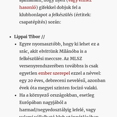
ajánlanám, hogy ilyen (
vagy ehhez
hasonló
) gifekkel dobjuk fel a
klubhonlapot a
felkészülés
(értitek:
csapatépítés) során:
Lippai Tibor //
Egyre nyomasztóbb, hogy ki lehet ez a
srác, akit elvittünk Milánóba is a
felkészülési meccsre. Az MLSZ
versenyrendszerében továbbra is csak
egyetlen
ember szerepel
ezzel a névvel:
egy 20 éves, debreceni nevelésű, azonban
évek óta megyei szinten focizó valaki.
Ha a környező országokban, esetleg
Európában nagyjából a
harmad/negyedosztályig lefelé, vagy