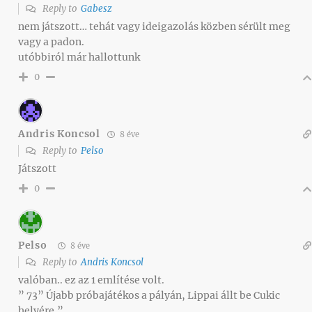
Reply to
Gabesz
nem játszott… tehát vagy ideigazolás közben sérült meg
vagy a padon.
utóbbiról már hallottunk
0
Andris Koncsol
8 éve
Reply to
Pelso
Játszott
0
Pelso
8 éve
Reply to
Andris Koncsol
valóban.. ez az 1 említése volt.
” 73” Újabb próbajátékos a pályán, Lippai állt be Cukic
helyére.”