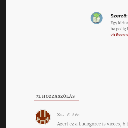
Szerző:
Egy lőrin
ha pedig 
vh összes
72
HOZZÁSZÓLÁS
Zs.
8 éve
Azert ez a Ludogorec is vicces, 6