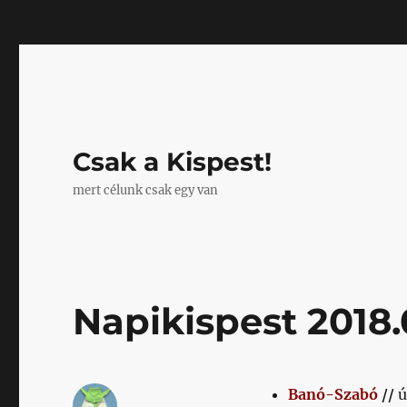
Mastodon
Csak a Kispest!
mert célunk csak egy van
Napikispest 2018.
Banó-Szabó
//
ú