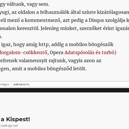
gy váltunk, vagy sem.
gi, az oldalon a felhasználók által szinte kizárólagosa
teli mező a kommentmező, azt pedig a Disqus szolgálja k
onalon keresztül. Jelenleg minket, szerzőket érint igazá
.
 igaz, hogy amíg http, addig a mobilos böngészők
forgalom-csökkentő
, Opera
Adatspórolás és turbó
)
rítenek valamennyit rajtunk, vagyis azon az
en, amit a mobilos böngésződ letölt.