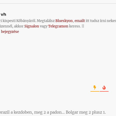
vh
ci kispesti Kőbányáról. Megtalálsz
Blueskyon
,
emailt
itt tudsz írni neke
üzennél, akkor
Signalon
vagy
Telegramon
keress. ||
 bejegyzése
 brazil a kezdoben, meg 2 a padon… Bolgar meg 2 plusz 1.