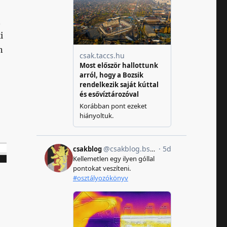
n
i
n