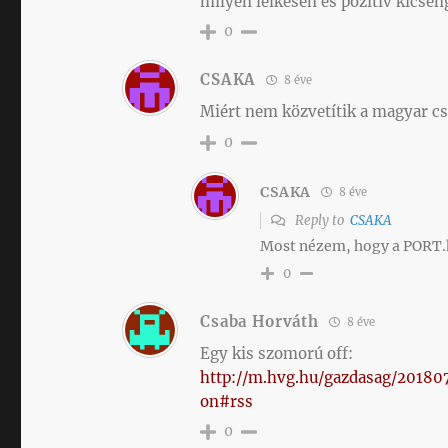
milyen lelkesen és pozitív kicse
0
CSAKA
8 éve
Miért nem közvetítik a magyar csa
0
CSAKA
8 éve
Reply to
CSAKA
Most nézem, hogy a PORT.hu
0
Csaba Horváth
8 éve
Egy kis szomorú off:
http://m.hvg.hu/gazdasag/2018
on#rss
0