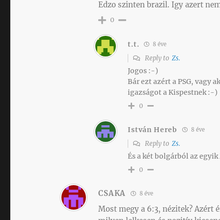
Edzo szinten brazil. Igy azert ne
0
t.t.
8 éve
Reply to
Zs.
Jogos :-)
Bár ezt azért a PSG, vagy 
igazságot a Kispestnek :-)
0
István Hereb
8 éve
Reply to
Zs.
És a két bolgárból az egyik
0
CSAKA
8 éve
Most megy a 6:3, nézitek? Azért 