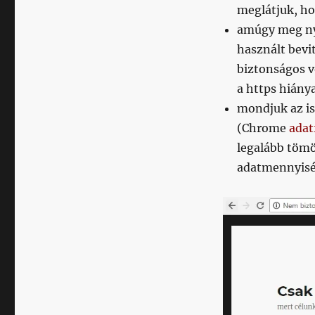
meglátjuk, ho
amúgy meg nyu
használt bevi
biztonságos v
a https hiánya
mondjuk az is
(Chrome
adat
legalább tömö
adatmennyiség