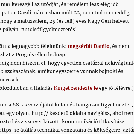
már keresgéli az utódját, és remélem lesz elég idő
sapatba. Gazdi márciusban múlt 22, nem tudom meddig
 hogy a matuzsálem, 25 (és fél!) éves Nagy Geri helyett
a pályán. #utolsófigyelmeztetés!
ött a legnagyobb félelmünk:
megsérült Danilo
, és nem
szhat a Progrés ellen holnap.
dig nem hiszem el, hogy egyetlen csatárral nekivágtun
bb szakaszának, amikor egyszerre vannak bajnoki és
meccsek.
itófordulóban a Haladás
Kinget rendezte le
egy jó félévre.)
me a 68-as verziójától külön és hangosan figyelmeztet,
ett egy olyan, http:// kezdetű oldalra navigálsz, ahol ne
özted és a szerver közötti kommunikáció titkosítása.
ttps-re átállás technikai vonzataira és költségeire, azt