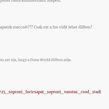
ngéssel tudta kommentálni Szepesi.
patok meccsét??? Csak ezt a fos vidit lehet élőben?
 azt írja, hogy a Duna World élőben adja..
0725_soproni_focicsapat_soproni_vasutas_csod_stadi