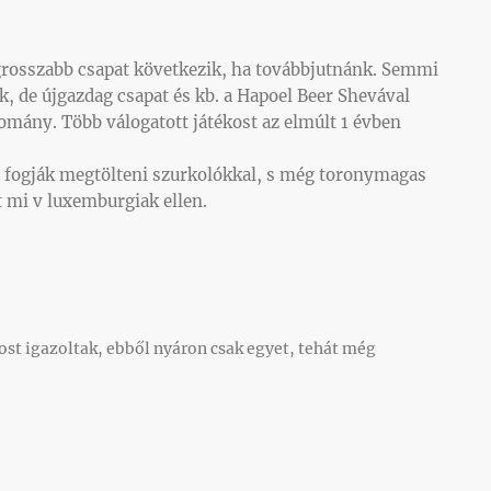
grosszabb csapat következik, ha továbbjutnánk. Semmi
, de újgazdag csapat és kb. a Hapoel Beer Shevával
omány. Több válogatott játékost az elmúlt 1 évben
 fogják megtölteni szurkolókkal, s még toronymagas
t mi v luxemburgiak ellen.
st igazoltak, ebből nyáron csak egyet, tehát még