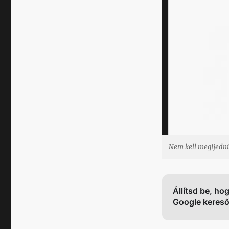
Nem kell megijedni
Állítsd be, ho
Google keres