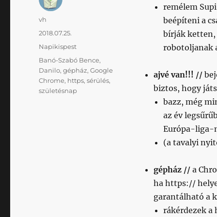
remélem Supi 
Szerző
vh
beépíteni a c
Közzétéve
2018.07.25.
bírják ketten,
Kategória
Napikispest
robotoljanak 
Címke
Banó-Szabó Bence
,
Danilo
,
gépház
,
Google
ajvé van!!! //
bej
Chrome
,
https
,
sérülés
,
biztos, hogy ját
születésnap
bazz, még min
az év legsűrű
Európa-liga-
(a tavalyi ny
gépház //
a Chro
ha https:// hely
garantálható a k
rákérdezek a h