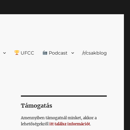
UFCC
Podcast
/r/csakblog
Támogatás
Amennyiben támogatnál minket, akkor a
lehetőségekről
itt találsz információt
.