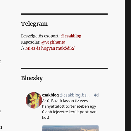
Telegram
Beszélgetős csoport:
@csakblog
Kapcsolat:
@veghhanta
//
Mi ez és hogyan működik?
k
Bluesky
m
án