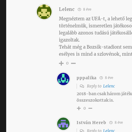
Lelenc
8 éve
Megnéztem az UFÁ-t, a lehető le
történelmük, ismeretlen játékosok
legalább azonos tudású játékosáll
igazoltak.
Tehát még a Bozsik-stadiont sem
esélyes is mind a szlovénok, min
0
pppalika
8 éve
Reply to
Lelenc
2018-ban csak három játéko
összeszokottak is.
0
István Hereb
8 éve
Reply to
Lelenc