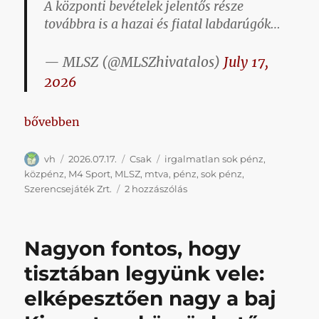
A központi bevételek jelentős része
továbbra is a hazai és fiatal labdarúgók…
— MLSZ (@MLSZhivatalos)
July 17,
2026
„Nahát, tizenpár év után az MLSZ végre hajlandó vo
bővebben
Szerző
Közzétéve
Kategória
Címke
vh
2026.07.17.
Csak
irgalmatlan sok pénz
,
közpénz
,
M4 Sport
,
MLSZ
,
mtva
,
pénz
,
sok pénz
,
Nahát,
Szerencsejáték Zrt.
2 hozzászólás
tizenpár
év
után
Nagyon fontos, hogy
az
MLSZ
tisztában legyünk vele:
végre
elképesztően nagy a baj
hajlandó
volt