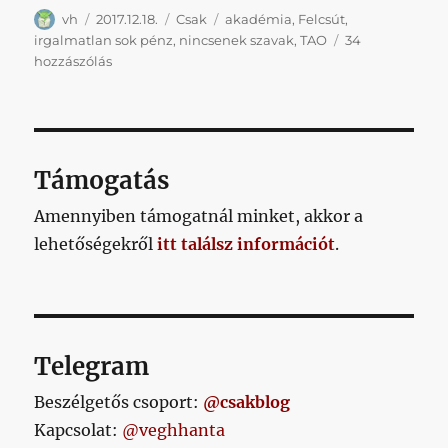
Szerző
Közzétéve
Kategória
Címke
vh
2017.12.18.
Csak
akadémia
,
Felcsút
,
irgalmatlan sok pénz
,
nincsenek szavak
,
TAO
34
Helyreigazítás
hozzászólás
című
bejegyzéshez
Támogatás
Amennyiben támogatnál minket, akkor a
lehetőségekről
itt találsz információt
.
Telegram
Beszélgetős csoport:
@csakblog
Kapcsolat:
@veghhanta