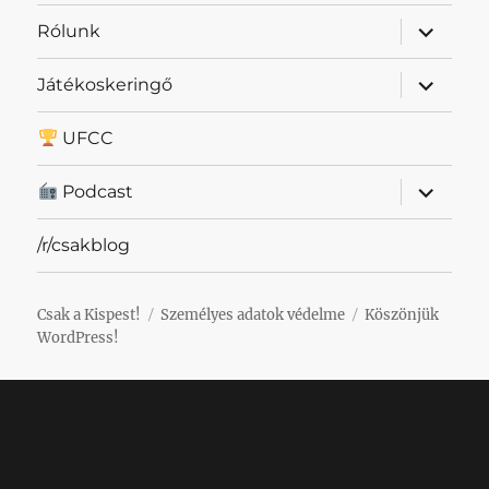
almenü
Rólunk
szétnyit
almenü
Játékoskeringő
szétnyit
UFCC
almenü
Podcast
szétnyit
/r/csakblog
Csak a Kispest!
Személyes adatok védelme
Köszönjük
WordPress!