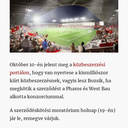
vezetésének
című
bejegyzéshez
Október 10-én jelent meg a
közbeszerzési
portálon
, hogy van nyertese a kismilliószor
kiírt közbeszerzésnek, vagyis lesz Bozsik, ha
megkötik a szerződést a Pharos és West Bau
alkotta konzorciummal.
A szerződéskötési moratórium holnap (19-én)
jár le, remegve várjuk.