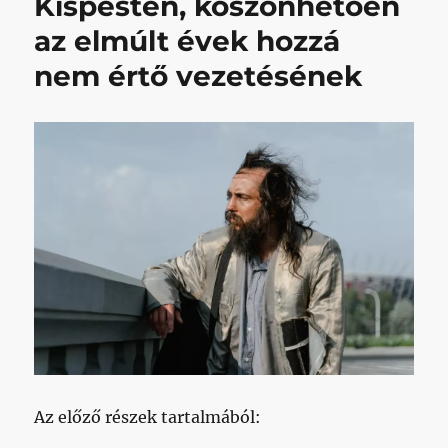
Kispesten, köszönhetően
elárulni,
mennyi
az elmúlt évek hozzá
közpénzt
nem értő vezetésének
oszt
szét
a
klubok
között
című
bejegyzéshez
Az előző részek tartalmából: