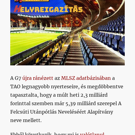
az
új
Bozsikra
című
bejegyzéshez
A G7
újra ránézett
az
MLSZ adatbázisában
a
TAO legnagyobb nyerteseire, és megdöbbentve
tapasztalta, hogy a múlt heti 2,3 milliárd
forinttal szemben már 5,39 milliárd szerepel A
Felcsúti Utánpótlás Neveléséért Alapítvány
neve mellett.
Ebből következik, hogy mi is
valótlanul