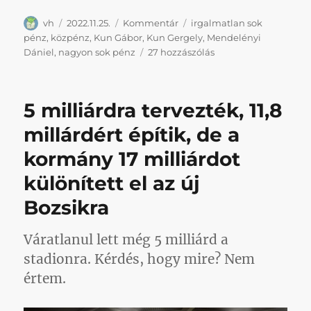
Szerző
Közzétéve
Kategória
Címke
vh
2022.11.25.
Kommentár
irgalmatlan sok
pénz
,
közpénz
,
Kun Gábor
,
Kun Gergely
,
Mendelényi
Nagyon
Dániel
,
nagyon sok pénz
27 hozzászólás
fontos,
hogy
tisztában
5 milliárdra tervezték, 11,8
legyünk
vele:
millárdért építik, de a
elképesztően
kormány 17 milliárdot
nagy
a
különített el az új
baj
Kispesten,
Bozsikra
köszönhetően
az
Váratlanul lett még 5 milliárd a
elmúlt
évek
stadionra. Kérdés, hogy mire? Nem
hozzá
értem.
nem
értő