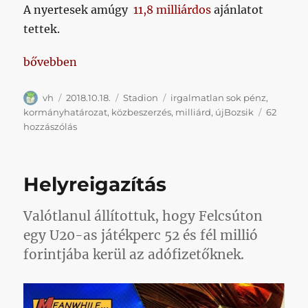
A nyertesek amúgy
11,8 milliárdos
ajánlatot
tettek.
„5 milliárdra tervezték, 11,8 millárdért építik, de a 
bővebben
Szerző
Közzétéve
Kategória
Címke
vh
2018.10.18.
Stadion
irgalmatlan sok pénz
,
kormányhatározat
,
közbeszerzés
,
milliárd
,
újBozsik
62
5
hozzászólás
milliárdra
tervezték,
11,8
Helyreigazítás
millárdért
építik,
de
Valótlanul állítottuk, hogy Felcsúton
a
egy U20-as játékperc 52 és fél millió
kormány
forintjába kerül az adófizetőknek.
17
milliárdot
különített
el