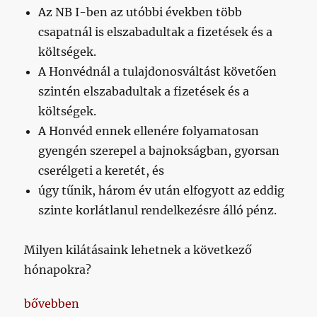
Az NB I-ben az utóbbi években több
csapatnál is elszabadultak a fizetések és a
költségek.
A Honvédnál a tulajdonosváltást követően
szintén elszabadultak a fizetések és a
költségek.
A Honvéd ennek ellenére folyamatosan
gyengén szerepel a bajnokságban, gyorsan
cserélgeti a keretét, és
úgy tűnik, három év után elfogyott az eddig
szinte korlátlanul rendelkezésre álló pénz.
Milyen kilátásaink lehetnek a következő
hónapokra?
„Nagyon fontos, hogy tisztában legyünk vele: elké
bővebben