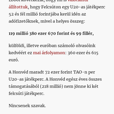
állítottuk
, hogy Felcsúton egy U20-as játékperc
52 és fél millió forintjába kerül idén az
adófizetőknek, mivel a helyes összeg:
119 millió 380 ezer 670 forint és 99 fillér,
külföldi, illetve euróban számoló olvasóink
kedvéért ez
mai árfolyamon
: 360 ezer és 615
euró.
A Honvéd maradt 72 ezer forint TAO-n per
U20-as játékperc. A Honvéd egész éves összes
támogatásából (218 millió) nem jönne ki két
felcsúti játékperc.
Nincsenek szavak.