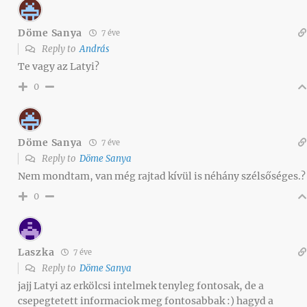
Döme Sanya
7 éve
Reply to
András
Te vagy az Latyi?
0
Döme Sanya
7 éve
Reply to
Döme Sanya
Nem mondtam, van még rajtad kívül is néhány szélsőséges.?
0
Laszka
7 éve
Reply to
Döme Sanya
jajj Latyi az erkölcsi intelmek tenyleg fontosak, de a
csepegtetett informaciok meg fontosabbak :) hagyd a