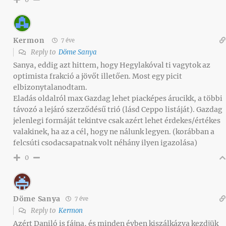
Kermon
7 éve
Reply to
Döme Sanya
Sanya, eddig azt hittem, hogy Hegylakóval ti vagytok az
optimista frakció a jövőt illetően. Most egy picit
elbizonytalanodtam.
Eladás oldalról max Gazdag lehet piacképes árucikk, a többi
távozó a lejáró szerződésű trió (lásd Ceppo listáját). Gazdag
jelenlegi formáját tekintve csak azért lehet érdekes/értékes
valakinek, ha az a cél, hogy ne nálunk legyen. (korábban a
felcsúti csodacsapatnak volt néhány ilyen igazolása)
0
Döme Sanya
7 éve
Reply to
Kermon
Azért Daniló is fájna, és minden évben kiszálkázva kezdjük