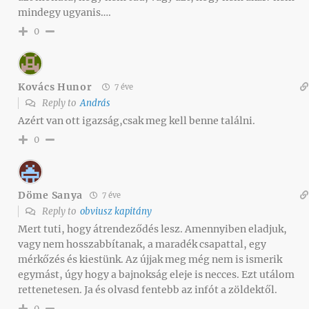
mindegy ugyanis….
0
Kovács Hunor
7 éve
Reply to
András
Azért van ott igazság,csak meg kell benne találni.
0
Döme Sanya
7 éve
Reply to
obviusz kapitány
Mert tuti, hogy átrendeződés lesz. Amennyiben eladjuk,
vagy nem hosszabbítanak, a maradék csapattal, egy
mérkőzés és kiestünk. Az újjak meg még nem is ismerik
egymást, úgy hogy a bajnokság eleje is necces. Ezt utálom
rettenetesen. Ja és olvasd fentebb az infót a zöldektől.
0