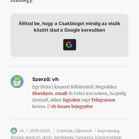
mindegy.
Állítsd be, hogy a Csakblogot mindig az elsők
között lásd a Google keresőben
Szerző:
vh
Egy lőrinci kispesti Kőbányáról. Megtalálsz
Blueskyon
,
emailt
itt tudsz írni nekem, ha pedig
üzennél, akkor
Signalon
vagy
Telegramon
keress. ||
vh összes bejegyzése
Szerző
Közzétéve
Kategória
Címke
vh
2019.05.01.
Számok
,
Újbozsik
bajnokság
,
Bozsik-stadion
,
drón
,
építkezés
,
helyezés
,
kiszámolósdi
,