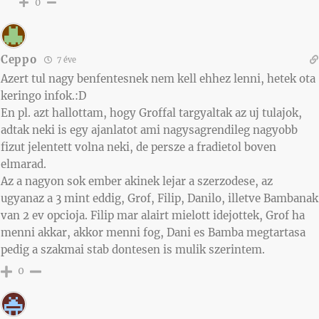
0
Ceppo
7 éve
Azert tul nagy benfentesnek nem kell ehhez lenni, hetek ota
keringo infok.:D
En pl. azt hallottam, hogy Groffal targyaltak az uj tulajok,
adtak neki is egy ajanlatot ami nagysagrendileg nagyobb
fizut jelentett volna neki, de persze a fradietol boven
elmarad.
Az a nagyon sok ember akinek lejar a szerzodese, az
ugyanaz a 3 mint eddig, Grof, Filip, Danilo, illetve Bambanak
van 2 ev opcioja. Filip mar alairt mielott idejottek, Grof ha
menni akkar, akkor menni fog, Dani es Bamba megtartasa
pedig a szakmai stab dontesen is mulik szerintem.
0