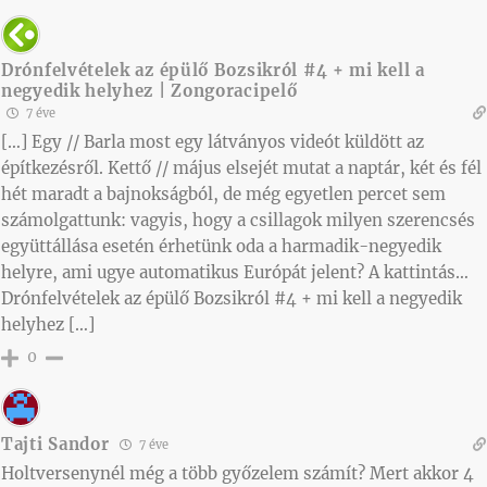
Drónfelvételek az épülő Bozsikról #4 + mi kell a
negyedik helyhez | Zongoracipelő
7 éve
[…] Egy // Barla most egy látványos videót küldött az
építkezésről. Kettő // május elsejét mutat a naptár, két és fél
hét maradt a bajnokságból, de még egyetlen percet sem
számolgattunk: vagyis, hogy a csillagok milyen szerencsés
együttállása esetén érhetünk oda a harmadik-negyedik
helyre, ami ugye automatikus Európát jelent? A kattintás…
Drónfelvételek az épülő Bozsikról #4 + mi kell a negyedik
helyhez […]
0
Tajti Sandor
7 éve
Holtversenynél még a több győzelem számít? Mert akkor 4