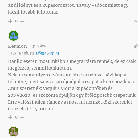
az új idényt és a kupasorozatot. Tavaly Vadócz miatt egy
kicsit tovább jutottunk.
0
Kermon
7 éve
Reply to
Döme Sanya
Danilo esetén most inkább a megtartásra tennék, de ez csak
megérzés, semmi konkrétum.
Nekem semmilyen elvárásom nincs a nemzetközi kupát
tekintve, mert sanszosan újraépül a csapat a kulcspozikban.
Amit szeretnék: verjük a Vidit a kupadöntőben és
2019/2020-as szezonra épüljön egy ütőképesebb csapatunk.
Erre valószínűleg rámegy a mostani nemzetközi szereplés
és az első 4-5 forduló.
0