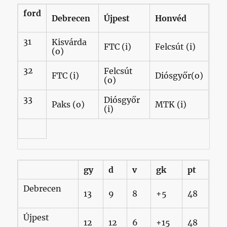
ford
Debrecen
Újpest
Honvéd
31
Kisvárda
FTC (i)
Felcsút (i)
(o)
32
Felcsút
FTC (i)
Diósgyőr(o)
(o)
33
Diósgyőr
Paks (o)
MTK (i)
(i)
gy
d
v
gk
pt
Debrecen
13
9
8
+5
48
Újpest
12
12
6
+15
48