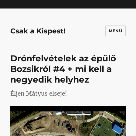
Mastodon
Csak a Kispest!
MENÜ
Drónfelvételek az épülő
Bozsikról #4 + mi kell a
negyedik helyhez
Éljen Mátyus elseje!