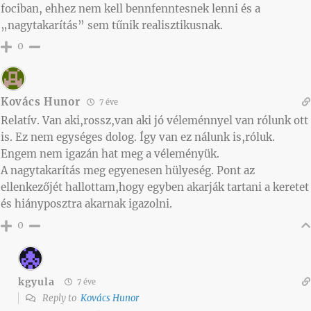
fociban, ehhez nem kell bennfenntesnek lenni és a
„nagytakarítás” sem tűnik realisztikusnak.
0
Kovács Hunor
7 éve
Relatív. Van aki,rossz,van aki jó véleménnyel van rólunk ott
is. Ez nem egységes dolog. Így van ez nálunk is,róluk.
Engem nem igazán hat meg a véleményük.
A nagytakarítás meg egyenesen hülyeség. Pont az
ellenkezőjét hallottam,hogy egyben akarják tartani a keretet
és hiányposztra akarnak igazolni.
0
kgyula
7 éve
Reply to
Kovács Hunor