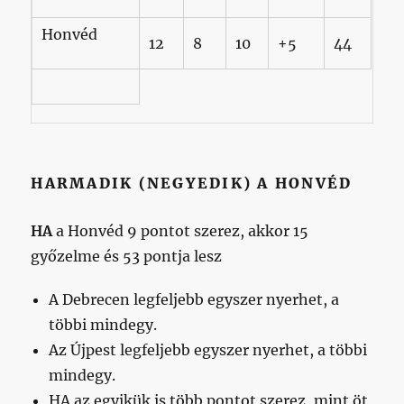
Honvéd
12
8
10
+5
44
HARMADIK (NEGYEDIK) A HONVÉD
HA
a Honvéd 9 pontot szerez, akkor 15
győzelme és 53 pontja lesz
A Debrecen legfeljebb egyszer nyerhet, a
többi mindegy.
Az Újpest legfeljebb egyszer nyerhet, a többi
mindegy.
HA az egyikük is több pontot szerez, mint öt,