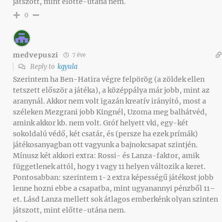
játszott, mint előtte-utána nem.
0
medvepuszi
7 éve
Reply to
kgyula
Szerintem ha Ben-Hatira végre felpörög (a zöldek ellen
tetszett először a játéka), a középpálya már jobb, mint az
aranynál. Akkor nem volt igazán kreatív irányító, most a
széleken Mezgrani jobb Kingnél, Uzoma meg balhátvéd,
amink akkor kb. nem volt. Gróf helyett vki, egy-két
sokoldalú védő, két csatár, és (persze ha ezek prímák)
játékosanyagban ott vagyunk a bajnokcsapat szintjén.
Mínusz két akkori extra: Rossi- és Lanza-faktor, amik
függetlenek attól, hogy 1 vagy 11 helyen változik a keret.
Pontosabban: szerintem 1-2 extra képességű játékost jobb
lenne hozni ebbe a csapatba, mint ugyanannyi pénzből 11–
et. Lásd Lanza mellett sok átlagos emberkénk olyan szinten
játszott, mint előtte-utána nem.