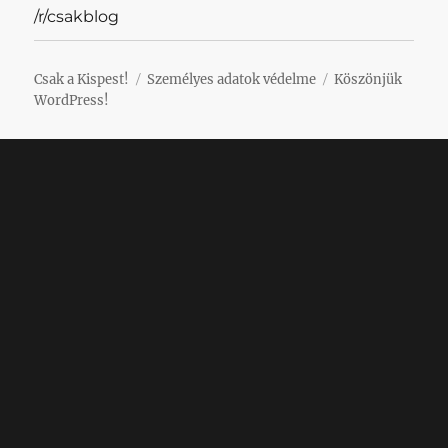
/r/csakblog
Csak a Kispest!
Személyes adatok védelme
Köszönjük
WordPress!