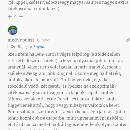
(pl .Eppel,Zsótér,Vadócz)+egy magyar szinten nagyon extra
játékos(olyan mint lanza).
0
medvepuszi
7 éve
Reply to
kgyula
Szerintem ha Ben-Hatira végre felpörög (a zöldek ellen
tetszett először a játéka), a középpálya már jobb, mint az
aranynál. Akkor nem volt igazán kreatív irányító, most a
széleken Mezgrani jobb Kingnél, Uzoma meg balhátvéd,
amink akkor kb. nem volt. Gróf helyett vki, egy-két
sokoldalú védő, két csatár, és (persze ha ezek prímák)
játékosanyagban ott vagyunk a bajnokcsapat szintjén.
Mínusz két akkori extra: Rossi- és Lanza-faktor, amik
függetlenek attól, hogy 1 vagy 11 helyen változik a keret.
Pontosabban: szerintem 1-2 extra képességű játékost jobb
lenne hozni ebbe a csapatba, mint ugyanannyi pénzből 11–
et. Lásd Lanza mellett sok átlagos emberkénk olyan szinten