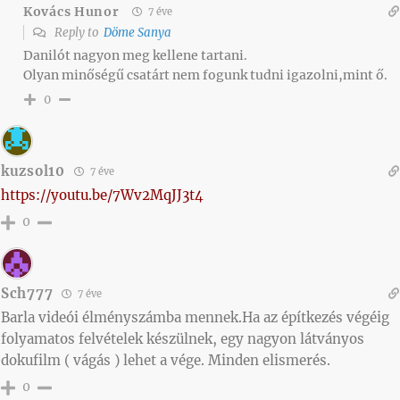
Kovács Hunor
7 éve
Reply to
Döme Sanya
Danilót nagyon meg kellene tartani.
Olyan minőségű csatárt nem fogunk tudni igazolni,mint ő.
0
kuzsol10
7 éve
https://youtu.be/7Wv2MqJJ3t4
0
Sch777
7 éve
Barla videói élményszámba mennek.Ha az építkezés végéig
folyamatos felvételek készülnek, egy nagyon látványos
dokufilm ( vágás ) lehet a vége. Minden elismerés.
0