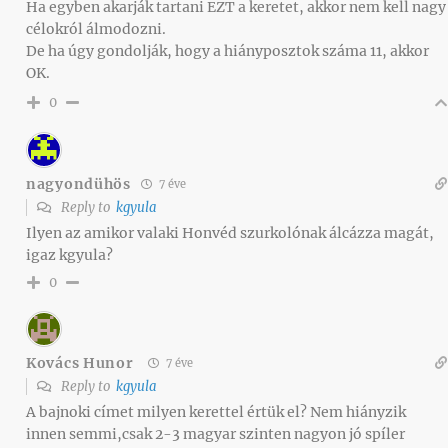
Ha egyben akarják tartani EZT a keretet, akkor nem kell nagy
célokról álmodozni.
De ha úgy gondolják, hogy a hiányposztok száma 11, akkor
OK.
0
nagyondühös
7 éve
Reply to
kgyula
Ilyen az amikor valaki Honvéd szurkolónak álcázza magát,
igaz kgyula?
0
Kovács Hunor
7 éve
Reply to
kgyula
A bajnoki címet milyen kerettel értük el? Nem hiányzik
innen semmi,csak 2-3 magyar szinten nagyon jó spíler