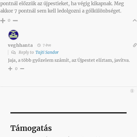
pontnál előzzük az újpestieket, ha végig kikapnak. Meg
akkor 7 pontnál sem kell ledolgozni a gólkülönbséget.
0
veghhanta
7 éve
Reply to
Tajti Sandor
Jaja, a több győzelem számít, az Újpestet elírtam, javítva.
0
Támogatás