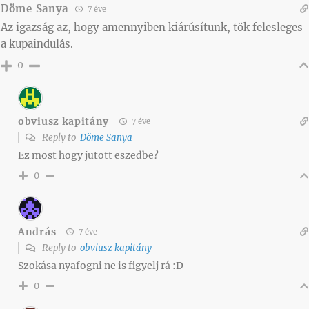
Döme Sanya
7 éve
Az igazság az, hogy amennyiben kiárúsítunk, tök felesleges
a kupaindulás.
0
obviusz kapitány
7 éve
Reply to
Döme Sanya
Ez most hogy jutott eszedbe?
0
András
7 éve
Reply to
obviusz kapitány
Szokása nyafogni ne is figyelj rá :D
0