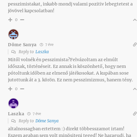
pesszimistakat, inkabb mondj valami pozitiv lebegtetest a
jövövel kapcsolatban!
0
Döme Sanya
7 éve
Reply to
Laszka
Mitől volnék én pesszimista?Felvázoltam az elmúlt
időszak, történéseit. Ez annak is köszönhető, hogy nem
pótoltunk időben az elmenő játékosokat. A kupában sose
jutottunk át a 3. körön. Ez nem pesszimizmus, hanem tény.
0
Laszka
7 éve
Reply to
Döme Sanya
altalnossagban ertettem :) direkt többesszamot irtam!
Eszem agaban sem volt minösiteni teged! Ne haragudj, ha