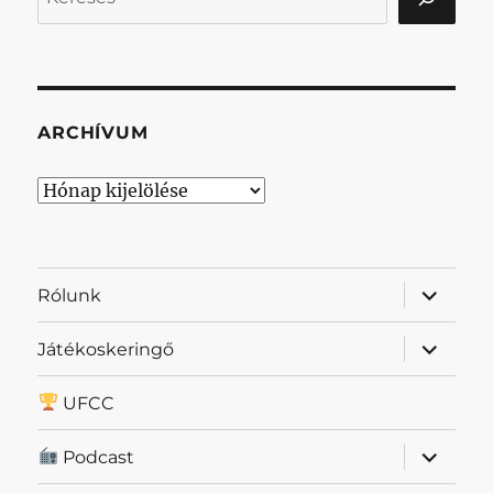
ARCHÍVUM
Archívum
almenü
Rólunk
szétnyit
almenü
Játékoskeringő
szétnyit
UFCC
almenü
Podcast
szétnyit