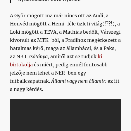
A Győr mögött ma már nincs ott az Audi, a
Honvéd mögött a Hemi-féle üzleti világ(!??!), a
Loki mögött a TEVA, a Mathias bedőlt, Várszegi
kivonult az MTK-ból, a Fradihoz megérkezett a
hatalmas kérő, maga az állambácsi, és a Paks,
az NB I.
csótánya
, amiről azt se tudjuk
ki
birtokolja
és miért, pedig ennél fontosabb
jelzője nem lehet a NER-ben egy
futballcsapatnak.
Állami vagy nem állami?:
ez itt
a nagy kérdés.