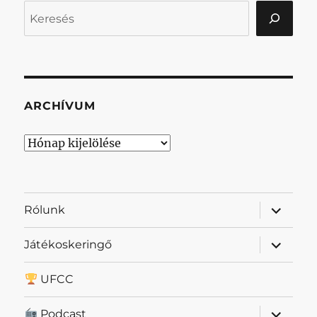
Keresés
ARCHÍVUM
Archívum
almenü
Rólunk
szétnyit
almenü
Játékoskeringő
szétnyit
UFCC
almenü
Podcast