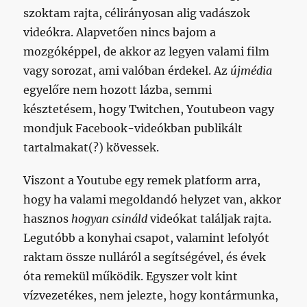
szoktam rajta, célirányosan alig vadászok
videókra. Alapvetően nincs bajom a
mozgóképpel, de akkor az legyen valami film
vagy sorozat, ami valóban érdekel. Az
újmédia
egyelőre nem hozott lázba, semmi
késztetésem, hogy Twitchen, Youtubeon vagy
mondjuk Facebook-videókban publikált
tartalmakat(?) kövessek.
Viszont a Youtube egy remek platform arra,
hogy ha valami megoldandó helyzet van, akkor
hasznos
hogyan csináld
videókat találjak rajta.
Legutóbb a konyhai csapot, valamint lefolyót
raktam össze nulláról a segítségével, és évek
óta remekül működik. Egyszer volt kint
vízvezetékes, nem jelezte, hogy kontármunka,