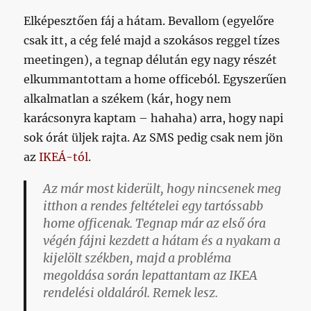
Elképesztően fáj a hátam. Bevallom (egyelőre
csak itt, a cég felé majd a szokásos reggel tízes
meetingen), a tegnap délután egy nagy részét
elkummantottam a home officeból. Egyszerűen
alkalmatlan a székem (kár, hogy nem
karácsonyra kaptam – hahaha) arra, hogy napi
sok órát üljek rajta. Az SMS pedig csak nem jön
az
IKEÁ-tól
.
Az már most kiderült, hogy nincsenek meg
itthon a rendes feltételei egy tartóssabb
home officenak. Tegnap már az első óra
végén fájni kezdett a hátam és a nyakam a
kijelölt székben, majd a probléma
megoldása során lepattantam az IKEA
rendelési oldaláról. Remek lesz.