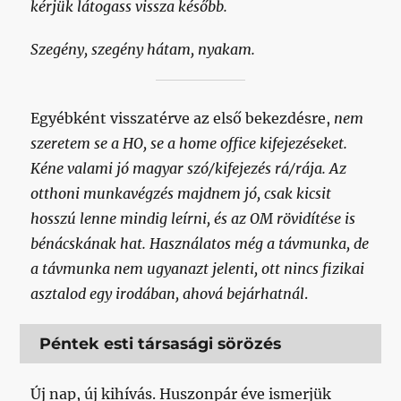
kérjük látogass vissza később.
Szegény, szegény hátam, nyakam.
Egyébként visszatérve az első bekezdésre,
nem
szeretem se a HO, se a home office kifejezéseket.
Kéne valami jó magyar szó/kifejezés rá/rája. Az
otthoni munkavégzés majdnem jó, csak kicsit
hosszú lenne mindig leírni, és az OM rövidítése is
bénácskának hat. Használatos még a távmunka, de
a távmunka nem ugyanazt jelenti, ott nincs fizikai
asztalod egy irodában, ahová bejárhatnál
.
Péntek esti társasági sörözés
Új nap, új kihívás. Huszonpár éve ismerjük