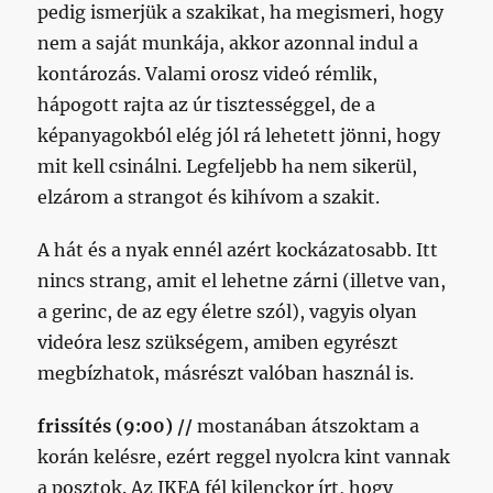
pedig ismerjük a szakikat, ha megismeri, hogy
nem a saját munkája, akkor azonnal indul a
kontározás. Valami orosz videó rémlik,
hápogott rajta az úr tisztességgel, de a
képanyagokból elég jól rá lehetett jönni, hogy
mit kell csinálni. Legfeljebb ha nem sikerül,
elzárom a strangot és kihívom a szakit.
A hát és a nyak ennél azért kockázatosabb. Itt
nincs strang, amit el lehetne zárni (illetve van,
a gerinc, de az egy életre szól), vagyis olyan
videóra lesz szükségem, amiben egyrészt
megbízhatok, másrészt valóban használ is.
frissítés (9:00) //
mostanában átszoktam a
korán kelésre, ezért reggel nyolcra kint vannak
a posztok. Az IKEA fél kilenckor írt, hogy