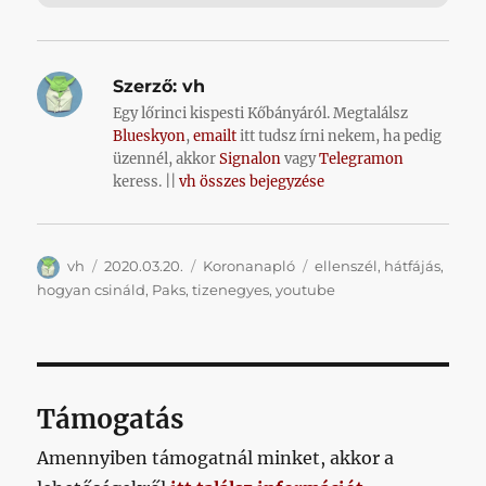
Szerző:
vh
Egy lőrinci kispesti Kőbányáról. Megtalálsz
Blueskyon
,
emailt
itt tudsz írni nekem, ha pedig
üzennél, akkor
Signalon
vagy
Telegramon
keress. ||
vh összes bejegyzése
Szerző
Közzétéve
Kategória
Címke
vh
2020.03.20.
Koronanapló
ellenszél
,
hátfájás
,
hogyan csináld
,
Paks
,
tizenegyes
,
youtube
Támogatás
Amennyiben támogatnál minket, akkor a