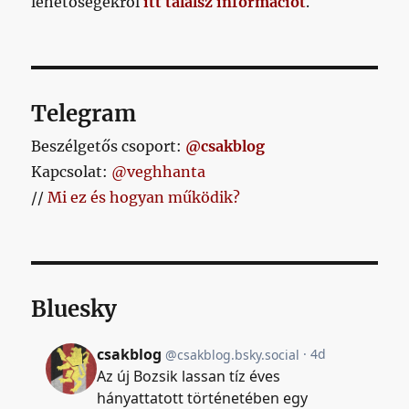
lehetőségekről
itt találsz információt
.
Telegram
Beszélgetős csoport:
@csakblog
Kapcsolat:
@veghhanta
//
Mi ez és hogyan működik?
Bluesky