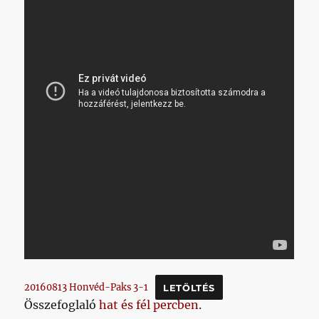
20160813 Honvéd-Paks 3-1
LETÖLTÉS
Összefoglaló
hat és fél percben
.