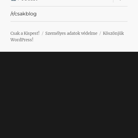
szétnyit
/r/csakblog
Csak a Kispest!
Személyes adatok védelme
Köszönjük
WordPress!