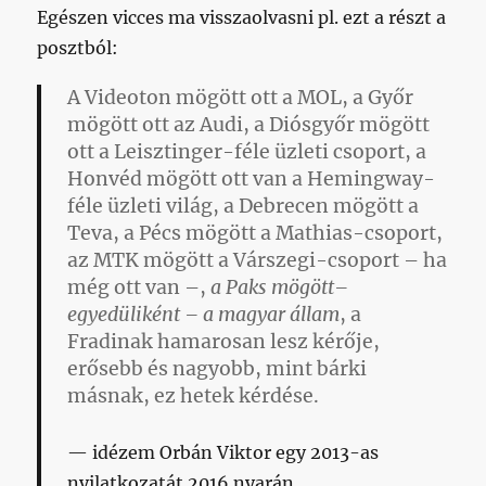
Egészen vicces ma visszaolvasni pl. ezt a részt a
posztból:
A Videoton mögött ott a MOL, a Győr
mögött ott az Audi, a Diósgyőr mögött
ott a Leisztinger-féle üzleti csoport, a
Honvéd mögött ott van a Hemingway-
féle üzleti világ, a Debrecen mögött a
Teva, a Pécs mögött a Mathias-csoport,
az MTK mögött a Várszegi-csoport – ha
még ott van –,
a Paks mögött–
egyedüliként – a magyar állam
, a
Fradinak hamarosan lesz kérője,
erősebb és nagyobb, mint bárki
másnak, ez hetek kérdése.
idézem Orbán Viktor egy 2013-as
nyilatkozatát 2016 nyarán.