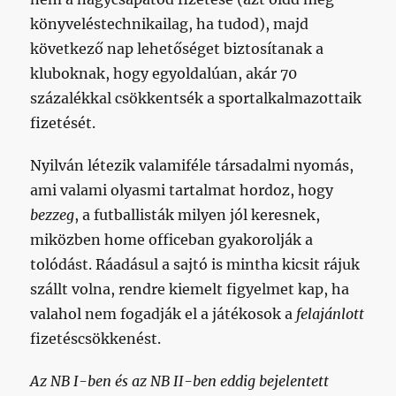
könyveléstechnikailag, ha tudod), majd
következő nap lehetőséget biztosítanak a
kluboknak, hogy egyoldalúan, akár 70
százalékkal csökkentsék a sportalkalmazottaik
fizetését.
Nyilván létezik valamiféle társadalmi nyomás,
ami valami olyasmi tartalmat hordoz, hogy
bezzeg
, a futballisták milyen jól keresnek,
miközben home officeban gyakorolják a
tolódást. Ráadásul a sajtó is mintha kicsit rájuk
szállt volna, rendre kiemelt figyelmet kap, ha
valahol nem fogadják el a játékosok a
felajánlott
fizetéscsökkenést.
Az NB I-ben és az NB II-ben eddig bejelentett