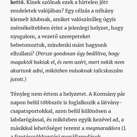
kettő.
Kinek szólnak ezek a hirtelen jött
rendeletek valójában? Egy célzás a néhány
kiemelt klubnak, amiket valószínűleg úgyis
mérsékeltebben érint a jelenlegi helyzet, hogy
nyugalom, a vezető szerepeteket
bebetonoztuk, mindenki mást hagyunk
elhullani?
(Persze gondosan úgy beállítva, hogy
maguktól buktak el, és nem azért, mert nekik nem
akartunk adni, miközben másoknak talicskaszám
jutott.)
Tényleg nem értem a helyzetet. A Kormány pár
napon belül többször is foglalkozik a látvány-
csapatsportokkal, azon belül különösen a
labdarúgással, és miközben egyik kezével ad, a
másikkal lehetőséget teremt a
megmaradásra
(l.
a fizetéscsökkentési megállapodások