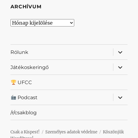
ARCHÍVUM
Archívum
almenü
Rólunk
szétnyit
almenü
Játékoskeringő
szétnyit
UFCC
almenü
Podcast
szétnyit
/r/csakblog
Csak a Kispest!
Személyes adatok védelme
Köszönjük