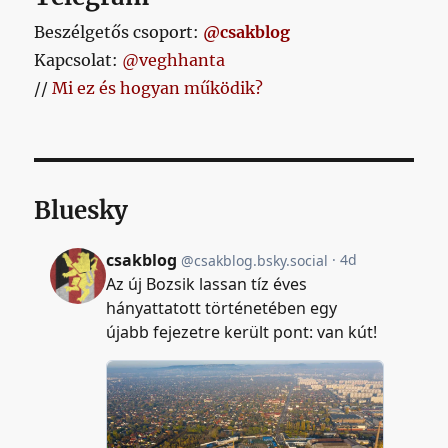
Beszélgetős csoport:
@csakblog
Kapcsolat:
@veghhanta
//
Mi ez és hogyan működik?
Bluesky