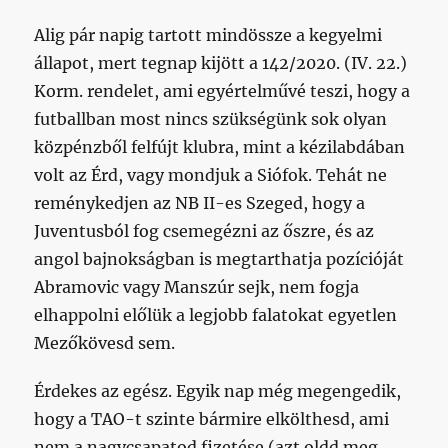
Alig pár napig tartott mindössze a kegyelmi
állapot, mert tegnap kijött a 142/2020. (IV. 22.)
Korm. rendelet, ami egyértelművé teszi, hogy a
futballban most nincs szükségünk sok olyan
közpénzből felfújt klubra, mint a kézilabdában
volt az Érd, vagy mondjuk a Siófok. Tehát ne
reménykedjen az NB II-es Szeged, hogy a
Juventusból fog csemegézni az őszre, és az
angol bajnokságban is megtarthatja pozícióját
Abramovic vagy Manszúr sejk, nem fogja
elhappolni előlük a legjobb falatokat egyetlen
Mezőkövesd sem.
Érdekes az egész. Egyik nap még megengedik,
hogy a TAO-t szinte bármire elkölthesd, ami
nem a nagycsapatod fizetése (azt oldd meg