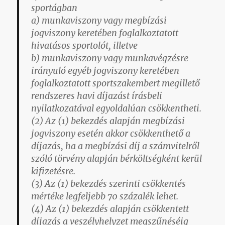
sportágban
a) munkaviszony vagy megbízási
jogviszony keretében foglalkoztatott
hivatásos sportolót, illetve
b) munkaviszony vagy munkavégzésre
irányuló egyéb jogviszony keretében
foglalkoztatott sportszakembert megillető
rendszeres havi díjazást írásbeli
nyilatkozatával egyoldalúan csökkentheti.
(2) Az (1) bekezdés alapján megbízási
jogviszony esetén akkor csökkenthető a
díjazás, ha a megbízási díj a számvitelről
szóló törvény alapján bérköltségként kerül
kifizetésre.
(3) Az (1) bekezdés szerinti csökkentés
mértéke legfeljebb 70 százalék lehet.
(4) Az (1) bekezdés alapján csökkentett
díjazás a veszélyhelyzet megszűnéséig