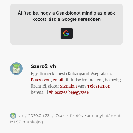
Állítsd be, hogy a Csakblogot mindig az elsők
között lásd a Google keresőben
Szerző:
vh
Egy lőrinci kispesti Kőbányáról. Megtalálsz
Blueskyon
,
emailt
itt tudsz írni nekem, ha pedig
üzennél, akkor
Signalon
vagy
Telegramon
keress. ||
vh összes bejegyzése
Szerző
Közzétéve
Kategória
Címke
vh
2020.04.23.
Csak
fizetés
,
kormányhatározat
,
MLSZ
,
munkajog