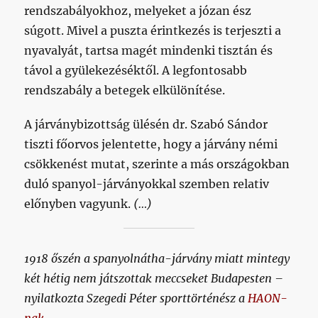
rendszabályokhoz, melyeket a józan ész
súgott. Mivel a puszta érintkezés is terjeszti a
nyavalyát, tartsa magét mindenki tisztán és
távol a gyülekezéséktől. A legfontosabb
rendszabály a betegek elkülönítése.
A járványbizottság ülésén dr. Szabó Sándor
tiszti főorvos jelentette, hogy a járvány némi
csökkenést mutat, szerinte a más országokban
duló spanyol-járványokkal szemben relativ
előnyben vagyunk.
(…)
1918 őszén a spanyolnátha-járvány miatt mintegy
két hétig nem játszottak meccseket Budapesten –
nyilatkozta Szegedi Péter sporttörténész a
HAON-
nak.