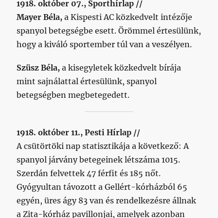
1918. október 07., Sporthírlap //
Mayer Béla,
a Kispesti AC közkedvelt intézője
spanyol betegségbe esett. Örömmel értesülünk,
hogy a kiváló sportember túl van a veszélyen.
Szüsz Béla,
a kisegyletek közkedvelt bírája
mint sajnálattal értesülünk, spanyol
betegségben megbetegedett.
1918. október 11., Pesti Hírlap //
A csütörtöki nap statisztikája a következő: A
spanyol járvány betegeinek létszáma 1015.
Szerdán felvettek 47 férfit és 185 nőt.
Gyógyultan távozott a Gellért-kórházból 65
egyén, üres ágy 83 van és rendelkezésre állnak
a Zita-kórház pavillonjai, amelyek azonban