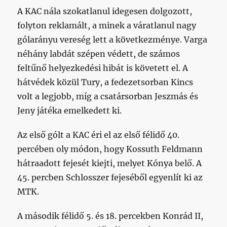
A KAC nála szokatlanul idegesen dolgozott,
folyton reklamált, a minek a váratlanul nagy
gólarányu vereség lett a következménye. Varga
néhány labdát szépen védett, de számos
feltűnő helyezkedési hibát is követett el. A
hátvédek közül Tury, a fedezetsorban Kincs
volt a legjobb, míg a csatársorban Jeszmás és
Jeny játéka emelkedett ki.
Az első gólt a KAC éri el az első félidő 40.
percében oly módon, hogy Kossuth Feldmann
hátraadott fejesét kiejti, melyet Kónya belő. A
45. percben Schlosszer fejeséből egyenlít ki az
MTK.
A második félidő 5. és 18. percekben Konrád II,