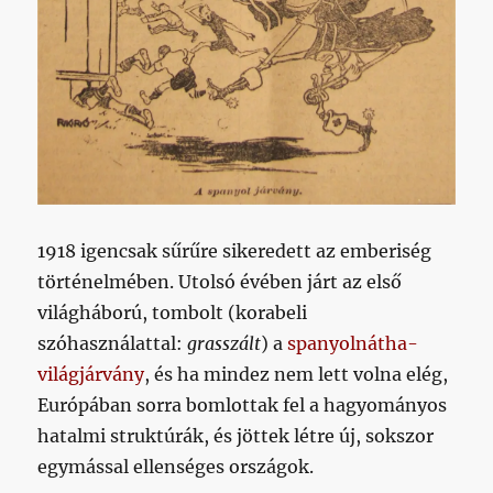
1918 igencsak sűrűre sikeredett az emberiség
történelmében. Utolsó évében járt az első
világháború, tombolt (korabeli
szóhasználattal:
grasszált
) a
spanyolnátha-
világjárvány
, és ha mindez nem lett volna elég,
Európában sorra bomlottak fel a hagyományos
hatalmi struktúrák, és jöttek létre új, sokszor
egymással ellenséges országok.