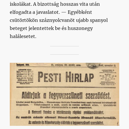
iskolákat. A bizottság hosszas vita után
elfogadta a javaslatot. — Egyébként
csütörtökön száznyolcvanöt ujabb spanyol
beteget jelentettek be és huszonegy
halálesetet.