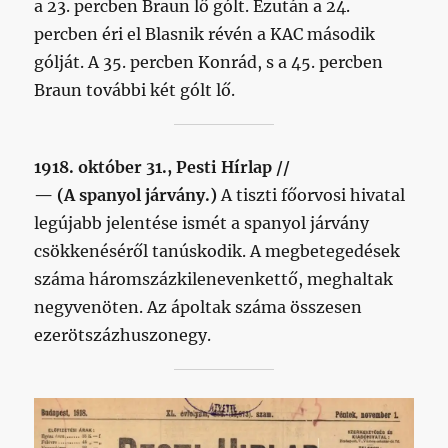
a 23. percben Braun lő gólt. Ezután a 24.
percben éri el Blasnik révén a KAC második
gólját. A 35. percben Konrád, s a 45. percben
Braun további két gólt lő.
1918. október 31., Pesti Hírlap //
— (A spanyol járvány.)
A tiszti főorvosi hivatal
legújabb jelentése ismét a spanyol járvány
csökkenéséről tanúskodik. A megbetegedések
száma háromszázkilenevenkettő, meghaltak
negyvenöten. Az ápoltak száma összesen
ezerötszázhuszonegy.