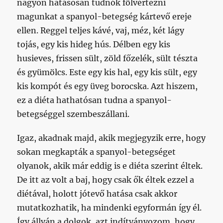
nagyon hatásosan tudnók fölvértezni
magunkat a spanyol-betegség kártevő ereje
ellen. Reggel teljes kávé, vaj, méz, két lágy
tojás, egy kis hideg hús. Délben egy kis
husieves, frissen sült, zöld főzelék, sült tészta
és gyümölcs. Este egy kis hal, egy kis sült, egy
kis kompót és egy üveg borocska. Azt hiszem,
ez a diéta hathatósan tudna a spanyol-
betegséggel szembeszállani.
Igaz, akadnak majd, akik megjegyzik erre, hogy
sokan megkapták a spanyol-betegséget
olyanok, akik már eddig is e diéta szerint éltek.
De itt az volt a baj, hogy csak ők éltek ezzel a
diétával, holott jótevő hatása csak akkor
mutatkozhatik, ha mindenki egyformán így él.
Így állván a dolgok, azt indítványozom, hogy