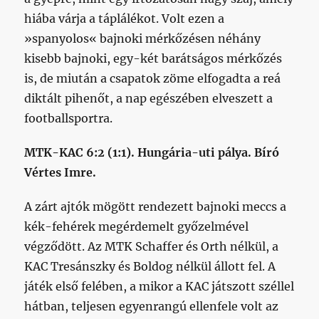
hiába várja a táplálékot. Volt ezen a
»spanyolos« bajnoki mérkőzésen néhány
kisebb bajnoki, egy-két barátságos mérkőzés
is, de miután a csapatok zöme elfogadta a reá
diktált pihenőt, a nap egészében elveszett a
footballsportra.
MTK-KAC 6:2 (1:1). Hungária-uti pálya. Bíró
Vértes Imre.
A zárt ajtók mögött rendezett bajnoki meccs a
kék-fehérek megérdemelt győzelmével
végződött. Az MTK Schaffer és Orth nélkül, a
KAC Tresánszky és Boldog nélkül állott fel. A
játék első felében, a mikor a KAC játszott széllel
hátban, teljesen egyenrangú ellenfele volt az