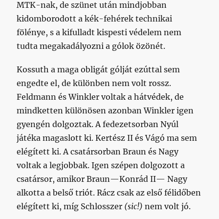
MTK-nak, de szünet után mindjobban
kidomborodott a kék-fehérek technikai
fölénye, s a kifulladt kispesti védelem nem
tudta megakadályozni a gólok özönét.
Kossuth a maga obligát gólját ezúttal sem
engedte el, de különben nem volt rossz.
Feldmann és Winkler voltak a hátvédek, de
mindketten különösen azonban Winkler igen
gyengén dolgoztak. A fedezetsorban Nyúl
játéka magaslott ki. Kertész II és Vágó ma sem
elégített ki. A csatársorban Braun és Nagy
voltak a legjobbak. Igen szépen dolgozott a
csatársor, amikor Braun—Konrád II— Nagy
alkotta a belső triót. Rácz csak az első félidőben
elégített ki, míg Schlosszer
(sic!)
nem volt jó.