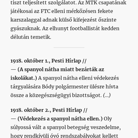
tiszt teljesített szolgálatot. Az MTK csapatának
játékosai az FTC elleni mérkőzésen fekete
karszalaggal adnak külső kifejezést őszinte
gyászuknak. Az elhunyt footballistát kedden
délután temetik.
1918. október 1., Pesti Hírlap //
— (A spanyol nátha miatt bezárták az
iskolákat.)
A spanyol nátha elleni védekezés
tárgyalására Bódy polgármester ülésre hívta
össze a közegészségügyi bizottságot.
(…)
1918. október 2., Pesti Hírlap //
— (Védekezés a spanyol nátha ellen.)
Oly
súlyossá vált a spanyol betegség veszedelme,
hogy rendkívüli óvó rendszabályokat kellett