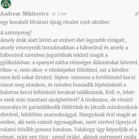
Andreas Mikitovics
5 éve
egy korabeli fővárosi újság részlet 1918 október:
A szörnyeteg!
Amely órák alatt letöri az emberi élet legszebb virágait,
amely vesenyezik borzalmakban a háborúval és amely a
háborúval szemben jogutódnak tekinti magát a
gyilkolásban: a spanyol nátha rémséges áldozatokat követel.
Okos-e, nem okos-e rémképeket fölidézni, ezt a kérdést
nem kell sokat firtatni: lépten-nyomon a fertőtlenítő kocsi
riaszt meg utunkon, és minden huszadik lépésünknél a
halottas kocsi bóbiskoló lovaival találkozunk. Kell-e, lehet-
e ezek után riasztani ujságbetüvel? A titokzatos, de rémitő
nyavalya itt garázdálkodik fölöttünk és játszik mindnyájunk
életével, felelőtlen zsarnoksággal. Hangyának érzi magát az
ember, aki nem számit egymagában, mert ezrével tiporja el
valami felsőbb gonosz hatalom. Valahogy úgy képzeljük el a
rémet, mint egy tüsz- szenő óriást, akinek mérgezett nyála