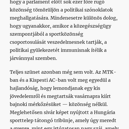
hogy a parlament előtt sok ezer főre rugó
közönség tömörüljön a politikai szónoklatok
meghallgatására. Mindenesetre különös dolog,
hogy ugyanakkor, amikor a közegészségügy
szempontjából a sportközönség
csoportosulását veszedelmesnek tartják, a
politikai gyülekezetét immunisnak ítélik a
járvánnyal szemben.
Teljes szünet azonban még sem volt. Az MTK-
ban és a Kispesti AC-ban volt meg egyedül a
hajlandóság, hogy lemondjanak egy kis
jövedelemről és megtartsák vasárnapra kiírt
bajnoki mérkőzésüket — közönség nélkül.
Meglehetősen sivár képet nyújtott a Hungária
sporttelep tátongó tribünje, amely úgy meredt
a gyepre, mint egy irtózatosan nagy száj, amely