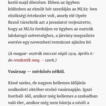
kerül majd döntésre. Ebben az ügyben
különben az elmúlt hét szerdáján az MLSz-ben
elnökségi értekezlet volt, amely elé Oprée
Rezső társelnök azt a javaslatot terjesztette,
hogy az MLSz forduljon ez ügyben az osztrák
labdarugó szövetséghez, a járvány megszűnte
esetére egy novemberi terminust ajánlva fel.
(A magyar-osztrák meccset végül 1919. április 6-
án
rendezték meg
. – szerk.)
Vasárnap — mérkőzés nélkül.
Kissé szeles, de nagyon kellemes időjárás
uralkodott október utolsó vasárnapján. Igazi
football-idő, amikor még kellemes a szabadban
való élet, amikor még nem bántja a nézőt a