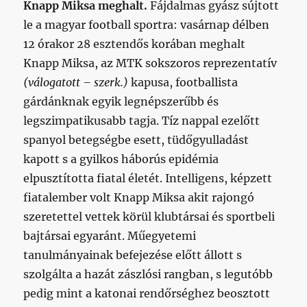
Knapp Miksa meghalt.
Fájdalmas gyász sújtott
le a magyar football sportra: vasárnap délben
12 órakor 28 esztendős korában meghalt
Knapp Miksa, az MTK sokszoros reprezentatív
(válogatott – szerk.)
kapusa, footballista
gárdánknak egyik legnépszerűbb és
legszimpatikusabb tagja. Tíz nappal ezelőtt
spanyol betegségbe esett, tüdőgyulladást
kapott s a gyilkos háborús epidémia
elpusztította fiatal életét. Intelligens, képzett
fiatalember volt Knapp Miksa akit rajongó
szeretettel vettek körül klubtársai és sportbeli
bajtársai egyaránt. Műegyetemi
tanulmányainak befejezése előtt állott s
szolgálta a hazát zászlósi rangban, s legutóbb
pedig mint a katonai rendőrséghez beosztott