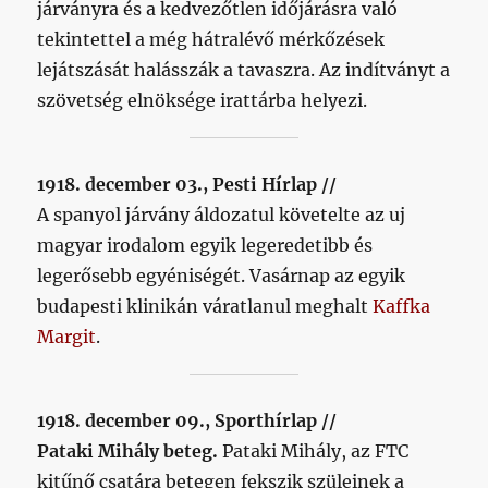
járványra és a kedvezőtlen időjárásra való
tekintettel a még hátralévő mérkőzések
lejátszását halásszák a tavaszra. Az indítványt a
szövetség elnöksége irattárba helyezi.
1918. december 03., Pesti Hírlap //
A spanyol járvány áldozatul követelte az uj
magyar irodalom egyik legeredetibb és
legerősebb egyéniségét. Vasárnap az egyik
budapesti klinikán váratlanul meghalt
Kaffka
Margit
.
1918. december 09., Sporthírlap //
Pataki Mihály beteg.
Pataki Mihály, az FTC
kitűnő csatára betegen fekszik szüleinek a