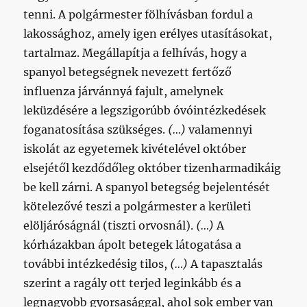
tenni. A polgármester fölhívásban fordul a
lakossághoz, amely igen erélyes utasításokat,
tartalmaz. Megállapítja a felhívás, hogy a
spanyol betegségnek nevezett fertőző
influenza járvánnyá fajult, amelynek
leküzdésére a legszigorúbb óvóintézkedések
foganatosítása szükséges.
(…)
valamennyi
iskolát az egyetemek kivételével október
elsejétől kezdődőleg október tizenharmadikáig
be kell zárni. A spanyol betegség bejelentését
kötelezővé teszi a polgármester a kerületi
elöljáróságnál (tiszti orvosnál).
(…)
A
kórházakban ápolt betegek látogatása a
további intézkedésig tilos,
(…)
A tapasztalás
szerint a ragály ott terjed leginkább és a
legnagyobb gyorsasággal, ahol sok ember van