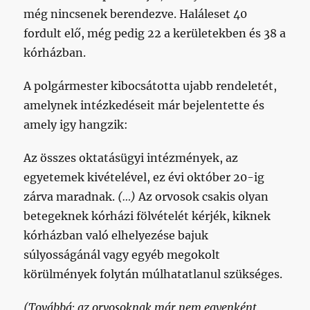
még nincsenek berendezve. Haláleset 40
fordult elő, még pedig 22 a kerületekben és 38 a
kórházban.
A polgármester kibocsátotta ujabb rendeletét,
amelynek intézkedéseit már bejelentette és
amely igy hangzik:
Az összes oktatásügyi intézmények, az
egyetemek kivételével, ez évi október 20-ig
zárva maradnak.
(…)
Az orvosok csakis olyan
betegeknek kórházi fölvételét kérjék, kiknek
kórházban való elhelyezése bajuk
súlyosságánál vagy egyéb megokolt
körülmények folytán múlhatatlanul szükséges.
(Továbbá: az orvosoknak már nem egyenként,