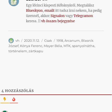
Egy lőrinci kispesti Kőbányáról. Megtalálsz
Blueskyon
,
emailt
itt tudsz írni nekem, ha pedig
üzennél, akkor
Signalon
vagy
Telegramon
keress. ||
vh összes bejegyzése
Szerző
Közzétéve
Kategória
Címke
vh
2020.11.12.
Csak
1918
,
Arcanum
,
Blasnik
József
,
Kónya Ferenc
,
Mayer Béla
,
MTK
,
spanyolnátha
,
történelem
,
zártkapu
4
HOZZÁSZÓLÁS