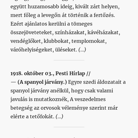
együtt huzamosabb ideig, kivált zárt helyen,
mert főleg a levegőn át történik a fertőzés.
Ezért ajánlatos kerülni a tömeges
összejöveteteket, színházakat, kávéházakat,
vendéglőket, klubbokat, templomokat,
váróhelyiségeket, üléseket.
(…)
1918. október 03., Pesti Hírlap //
— (A spanyol járvány.)
Egyre szedi áldozatait a
spanyol járvány anélkül, hogy csak valami
javulás is mutatkoznék, A veszedelmes
betegség az orvosok véleménye szerint már
elérte a tetőfokát.
(…)