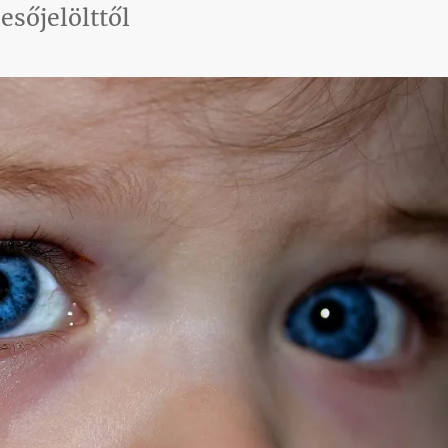
esőjelölttől