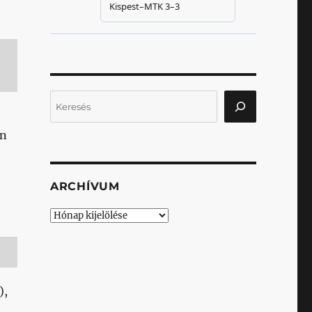
Keresés
án
ARCHÍVUM
Archívum
),