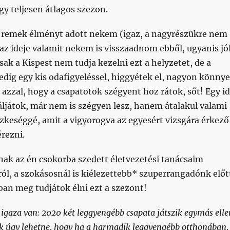
gy teljesen átlagos szezon.
 remek élményt adott nekem (igaz, a nagyrészükre nem
az ideje valamit nekem is visszaadnom ebből, ugyanis jó
ak a Kispest nem tudja kezelni ezt a helyzetet, de a
edig egy kis odafigyeléssel, higgyétek el, nagyon könny
i azzal, hogy a csapatotok szégyent hoz rátok, sőt! Egy i
náljátok, már nem is szégyen lesz, hanem átalakul valami
zkeséggé, amit a vigyorogva az egyesért vizsgára érkező
rezni.
nak az én csokorba szedett életvezetési tanácsaim
ól, a szokásosnál is kiélezettebb* szuperrangadónk előt
ban meg tudjátok élni ezt a szezont!
igaza van: 2020 két leggyengébb csapata játszik egymás elle
ak úgy lehetne, hogy ha a harmadik leggyengébb otthonában,