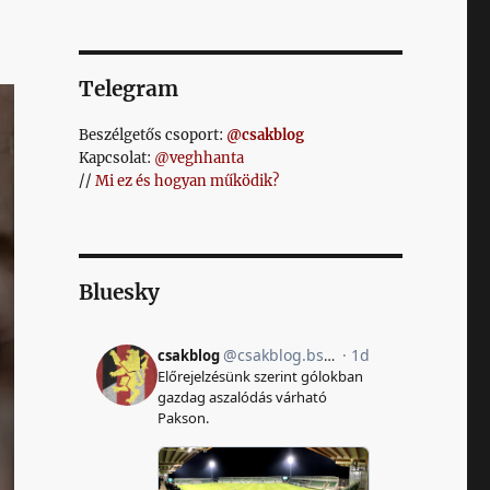
Telegram
Beszélgetős csoport:
@csakblog
Kapcsolat:
@veghhanta
//
Mi ez és hogyan működik?
Bluesky