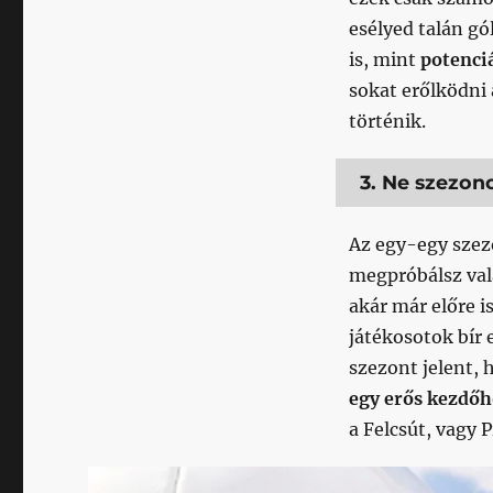
esélyed talán gó
is, mint
potenci
sokat erőlködni 
történik.
3. Ne szezon
Az egy-egy szez
megpróbálsz val
akár már előre i
játékosotok bír
szezont jelent,
egy erős kezdőh
a Felcsút, vagy P