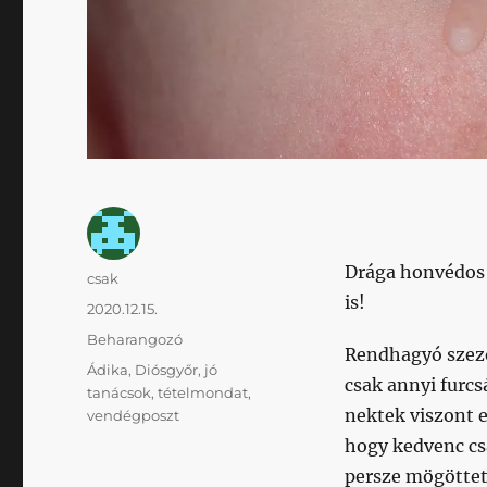
Drága honvédos 
Szerző
csak
is!
Közzétéve
2020.12.15.
Kategória
Beharangozó
Rendhagyó szezo
Címke
Ádika
,
Diósgyőr
,
jó
csak annyi furc
tanácsok
,
tételmondat
,
nektek viszont 
vendégposzt
hogy kedvenc csa
persze mögöttet