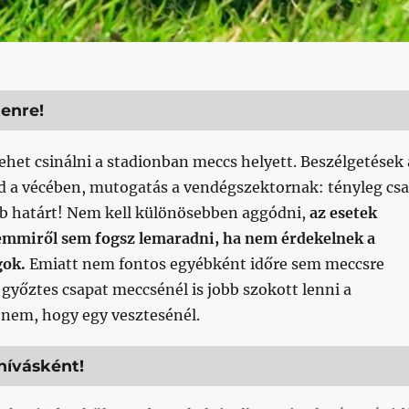
denre!
het csinálni a stadionban meccs helyett. Beszélgetések 
rd a vécében, mutogatás a vendégszektornak: tényleg cs
ab határt! Nem kell különösebben aggódni,
az esetek
emmiről sem fogsz lemaradni, ha nem érdekelnek a
gok.
Emiatt nem fontos egyébként időre sem meccsre
yőztes csapat meccsénél is jobb szokott lenni a
, nem, hogy egy vesztesénél.
ihívásként!