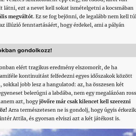
lt látni, ezt a nevet kell sokat ismételgetni a kocsmában
ális megváltót
. Ez se fog bejönni, de legalább nem kell tú
az illúzió fenntartásáért, hogy érdekel, ami a pályán
okban gondolkozz!
onban elért tragikus eredmény elszomorít, de ha
amiféle kontinuitást felfedezni egyes időszakok között
s, sokkal jobb lesz a hangulatod: az, ha összesen két
 egyeneset belerúgni a labdába, nem egy megalázóan ros
 hanem azt, hogy
jövőre már csak kilencet kell szerezni
öz!
Arra természetesen ne is gondolj, hogy úgyis érkezik
intér Attila, és gyorsan elviszi azt a két játékost is.