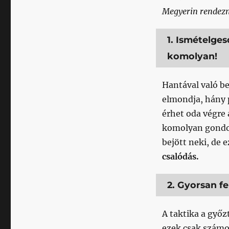
Megyerin rendezn
1. Ismételges
komolyan!
Hantával való be
elmondja, hány p
érhet oda végre 
komolyan gondol
bejött neki, de e
csalódás.
2. Gyorsan fe
A taktika a győ
ezek csak számok