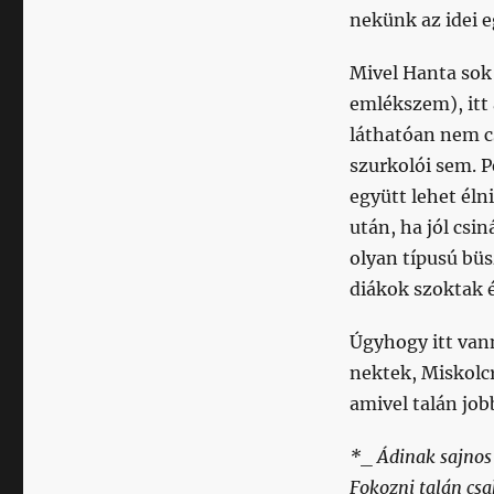
nekünk az idei e
Mivel Hanta sok
emlékszem), itt 
láthatóan nem cs
szurkolói sem. P
együtt lehet éln
után, ha jól csi
olyan típusú büs
diákok szoktak é
Úgyhogy itt van
nektek, Miskolcr
amivel talán job
*_ Ádinak sajnos 
Fokozni talán cs