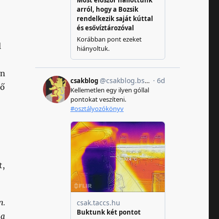
l
en
dő
t,
n.
 a