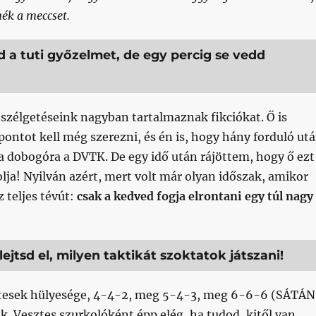
ék a meccset.
d a tuti győzelmet, de egy percig se vedd
szélgetéseink nagyban tartalmaznak fikciókat. Ő is
ontot kell még szerezni, és én is, hogy hány forduló ut
a dobogóra a DVTK. De egy idő után rájöttem, hogy ő ezt
ja! Nyilván azért, mert volt már olyan időszak, amikor
z teljes tévút:
csak a kedved fogja elrontani egy túl nagy
lejtsd el, milyen taktikát szoktatok játszani!
ztesek hülyesége, 4-4-2, meg 5-4-3, meg 6-6-6 (SÁTÁN
. Vesztes szurkolóként épp elég, ha tudod, kitől van