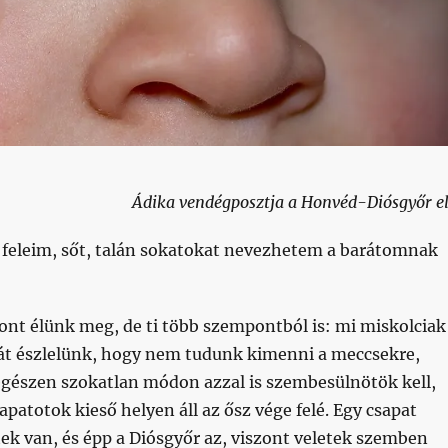
Ádika vendégposztja a Honvéd-Diósgyőr el
feleim, sőt, talán sokatokat nevezhetem a barátomnak
nt élünk meg, de ti több szempontból is: mi miskolciak
sát észlelünk, hogy nem tudunk kimenni a meccsekre,
egészen szokatlan módon azzal is szembesülnötök kell,
patotok kieső helyen áll az ősz vége felé. Egy csapat
ek van, és épp a Diósgyőr az, viszont veletek szemben