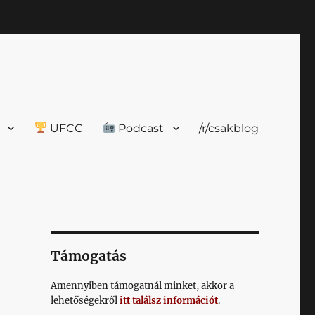
UFCC
Podcast
/r/csakblog
Támogatás
Amennyiben támogatnál minket, akkor a
lehetőségekről
itt találsz információt
.