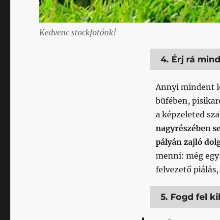
Kedvenc stockfotónk!
4. Érj rá min
Annyi mindent le
büfében, pisika
a képzeleted sz
nagyrészében s
pályán zajló dol
menni: még egy g
felvezető piálás
5. Fogd fel k