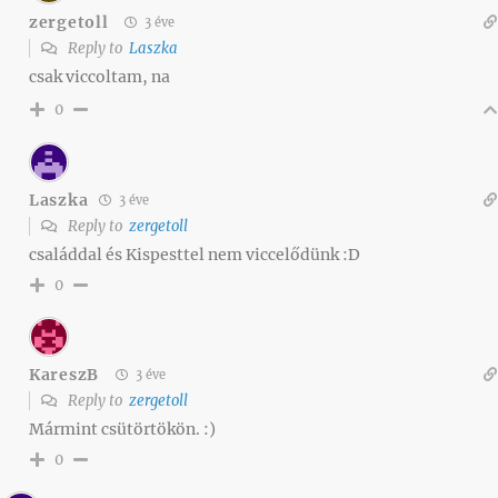
zergetoll
3 éve
Reply to
Laszka
csak viccoltam, na
0
Laszka
3 éve
Reply to
zergetoll
családdal és Kispesttel nem viccelődünk :D
0
KareszB
3 éve
Reply to
zergetoll
Mármint csütörtökön. :)
0