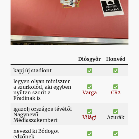
Diósgyőr
Honvéd
kapj új stadiont
legyen olyan miniszter
a szurkolód, aki egyben
nyíltan szorít a
Varga
CR2
Fradinak is
igazolj országos tévétől
Nagynevű
Világi
Azurák
Médiaszakembert
nevezd ki Bódogot
edzőnek