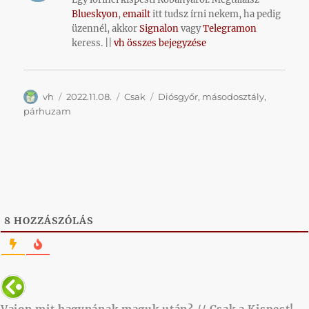
Blueskyon
,
emailt
itt tudsz írni nekem, ha pedig
üzennél, akkor
Signalon
vagy
Telegramon
keress. ||
vh összes bejegyzése
Szerző
Közzétéve
Kategória
Címke
vh
2022.11.08.
Csak
Diósgyőr
,
másodosztály
,
párhuzam
8
HOZZÁSZÓLÁS