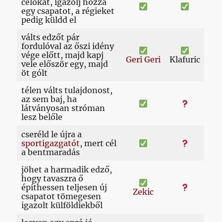
célokat, igazolj hozzá
egy csapatot, a régieket
pedig küldd el
válts edzőt pár
fordulóval az őszi idény
vége előtt, majd kapj
Geri Geri
Klafuric
vele először egy, majd
öt gólt
télen válts tulajdonost,
az sem baj, ha
látványosan stróman
lesz belőle
cseréld le újra a
sportigazgatót
, mert cél
a bentmaradás
jöhet a harmadik edző,
hogy tavaszra ő
építhessen teljesen új
Zekic
csapatot tömegesen
igazolt külföldiekből