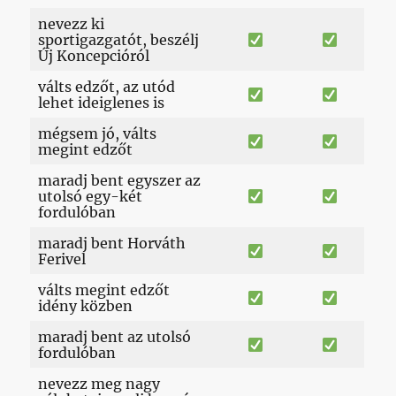
nevezz ki
sportigazgatót, beszélj
Új Koncepcióról
válts edzőt, az utód
lehet ideiglenes is
mégsem jó, válts
megint edzőt
maradj bent egyszer az
utolsó egy-két
fordulóban
maradj bent Horváth
Ferivel
válts megint edzőt
idény közben
maradj bent az utolsó
fordulóban
nevezz meg nagy