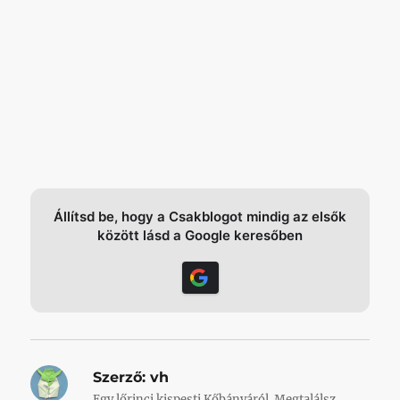
Állítsd be, hogy a Csakblogot mindig az elsők
között lásd a Google keresőben
Szerző:
vh
Egy lőrinci kispesti Kőbányáról. Megtalálsz