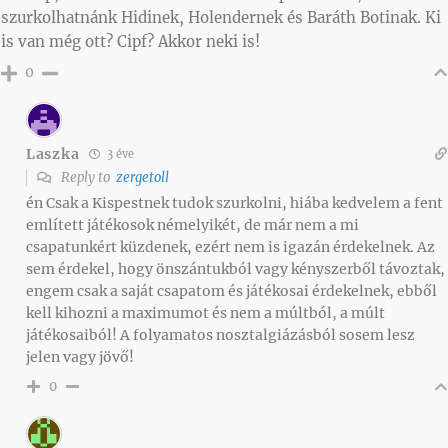
szurkolhatnánk Hidinek, Holendernek és Baráth Botinak. Ki
is van még ott? Cipf? Akkor neki is!
0
Laszka
3 éve
Reply to
zergetoll
én Csak a Kispestnek tudok szurkolni, hiába kedvelem a fent
említett játékosok némelyikét, de már nem a mi
csapatunkért küzdenek, ezért nem is igazán érdekelnek. Az
sem érdekel, hogy önszántukból vagy kényszerből távoztak,
engem csak a saját csapatom és játékosai érdekelnek, ebből
kell kihozni a maximumot és nem a múltból, a múlt
játékosaiból! A folyamatos nosztalgiázásból sosem lesz
jelen vagy jövő!
0