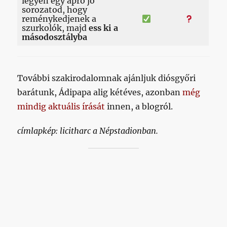
legyen egy apró jó
sorozatod, hogy
reménykedjenek a
szurkolók, majd
ess ki a
másodosztályba
További szakirodalomnak ajánljuk diósgyőri
barátunk, Ádipapa alig kétéves, azonban
még
mindig aktuális írását
innen, a blogról.
címlapkép: licitharc a Népstadionban.