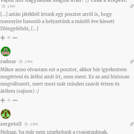
Vajon mit hagynának maguk után? // Csak a Kispest!
3 éve
[…] aztán játékból írtunk egy posztot arról is, hogy
mennyire hasonló a helyzetünk a másfél éve kiesett
Diósgyőrhöz, […]
0
radnar
3 éve
Mikor anno olvastam ezt a posztot, akkor bár igyekeztem
megérteni és átélni amit írt, nem ment. Ez az ami biztosan
megváltozott, mert most már minden szavát értem és
átélem (sajnos) :/
0
zergetoll
3 éve
Holnap, ha már nem szurkolunk a csapatunknak,