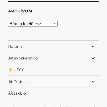
ARCHÍVUM
Archívum
almenü
Rólunk
szétnyit
almenü
Játékoskeringő
szétnyit
UFCC
almenü
Podcast
szétnyit
/r/csakblog