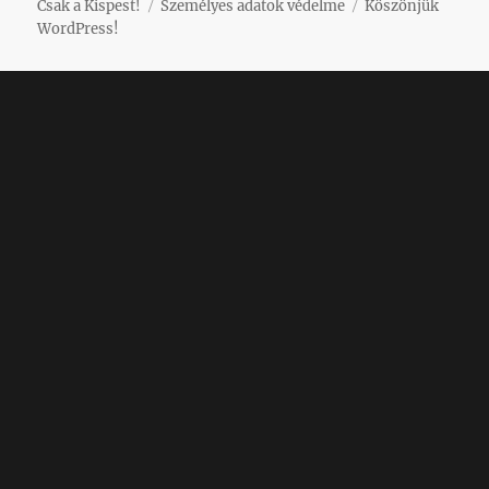
Csak a Kispest!
Személyes adatok védelme
Köszönjük
WordPress!