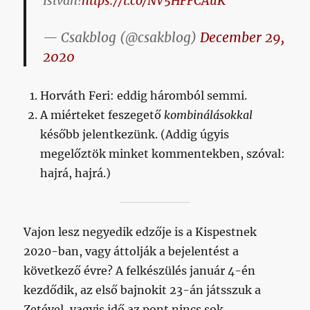
István!
https://t.co/NV5HFFCAuK
— Csakblog (@csakblog)
December 29,
2020
Horváth Feri: eddig háromból semmi.
A miérteket feszegető
kombinálásokkal
később jelentkezünk. (Addig úgyis
megelőztök minket kommentekben, szóval:
hajrá, hajrá.)
Vajon lesz negyedik edzője is a Kispestnek
2020-ban, vagy áttolják a bejelentést a
következő évre? A felkészülés január 4-én
kezdődik, az első bajnokit 23-án játsszuk a
Zetével, vagyis idő az pont nincs sok.