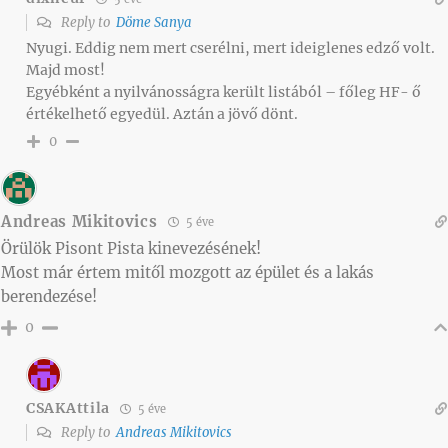
Reply to
Döme Sanya
Nyugi. Eddig nem mert cserélni, mert ideiglenes edző volt.
Majd most!
Egyébként a nyilvánosságra került listából – főleg HF- ő
értékelhető egyedül. Aztán a jövő dönt.
0
Andreas Mikitovics
5 éve
Örülök Pisont Pista kinevezésének!
Most már értem mitől mozgott az épület és a lakás
berendezése!
0
CSAKAttila
5 éve
Reply to
Andreas Mikitovics