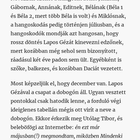
Gábornak, Annának, Editnek, Bélának (Béla 1
és Béla 2, mert több Béla is volt) és Miklósnak,
a hangoskodás pedig történjen júliusban, és a
hangoskodók mondják azt hangosan, hogy
rossz döntés Lapos Gézát kinevezni edzőnek,
mert korábban még sehol sem bizonyított,
ráadásul két éve padon sem ült. Egyébként is
szőke, balkezes, és korábban Daciát vezetett.
Most képzeljük el, hogy december van. Lapos
Gézával a csapat a dobogón áll. Ugyan vesztett
pontokkal csak hatodik lenne, a forduló végi
ideiglenes tabellán mégis ott virít a neve a
dobogón. Ekkor érkezik meg Utólag Tibor, és
beleböfögi az Internetbe:
én ezt már
májusban(!) megmondtam, miközben Mindenki