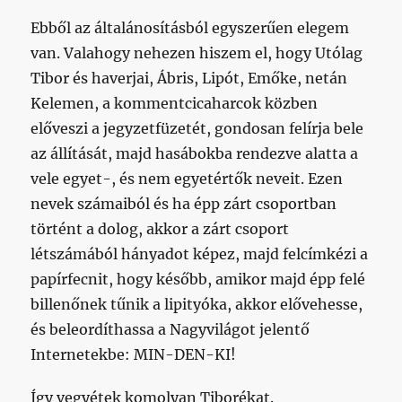
Ebből az általánosításból egyszerűen elegem
van. Valahogy nehezen hiszem el, hogy Utólag
Tibor és haverjai, Ábris, Lipót, Emőke, netán
Kelemen, a kommentcicaharcok közben
előveszi a jegyzetfüzetét, gondosan felírja bele
az állítását, majd hasábokba rendezve alatta a
vele egyet-, és nem egyetértők neveit. Ezen
nevek számaiból és ha épp zárt csoportban
történt a dolog, akkor a zárt csoport
létszámából hányadot képez, majd felcímkézi a
papírfecnit, hogy később, amikor majd épp felé
billenőnek tűnik a lipityóka, akkor elővehesse,
és beleordíthassa a Nagyvilágot jelentő
Internetekbe: MIN-DEN-KI!
Így vegyétek komolyan Tiborékat.