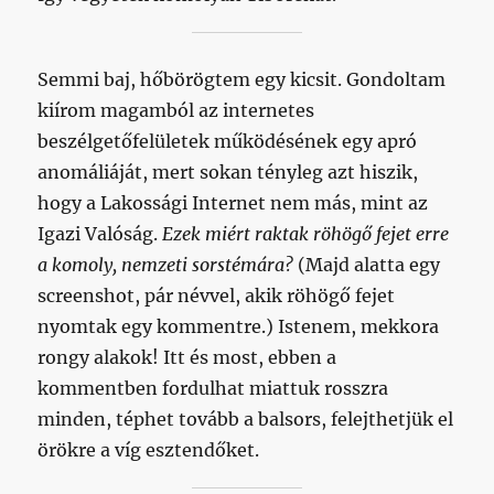
Semmi baj, hőbörögtem egy kicsit. Gondoltam
kiírom magamból az internetes
beszélgetőfelületek működésének egy apró
anomáliáját, mert sokan tényleg azt hiszik,
hogy a Lakossági Internet nem más, mint az
Igazi Valóság.
Ezek miért raktak röhögő fejet erre
a komoly, nemzeti sorstémára?
(Majd alatta egy
screenshot, pár névvel, akik röhögő fejet
nyomtak egy kommentre.) Istenem, mekkora
rongy alakok! Itt és most, ebben a
kommentben fordulhat miattuk rosszra
minden, téphet tovább a balsors, felejthetjük el
örökre a víg esztendőket.