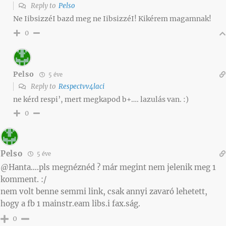
Reply to
Pelso
Ne IibsizzéI bazd meg ne IibsizzéI! Kikérem magamnak!
0
Pelso
5 éve
Reply to
Respectvv4laci
ne kérd respi’, mert megkapod b+…. lazulás van. :)
0
Pelso
5 éve
@Hanta….pls megnéznéd ? már megint nem jelenik meg 1
komment. :/
nem volt benne semmi link, csak annyi zavaró lehetett,
hogy a fb 1 mainstr.eam libs.i fax.ság.
0