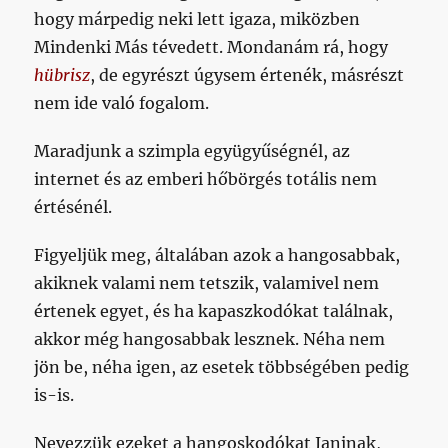
hogy márpedig neki lett igaza, miközben
Mindenki Más tévedett. Mondanám rá, hogy
hübrisz
, de egyrészt úgysem értenék, másrészt
nem ide való fogalom.
Maradjunk a szimpla együgyűségnél, az
internet és az emberi hőbörgés totális nem
értésénél.
Figyeljük meg, általában azok a hangosabbak,
akiknek valami nem tetszik, valamivel nem
értenek egyet, és ha kapaszkodókat találnak,
akkor még hangosabbak lesznek. Néha nem
jön be, néha igen, az esetek többségében pedig
is-is.
Nevezzük ezeket a hangoskodókat Janinak,