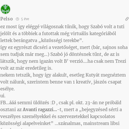
Pelso
5 éve
ez most így eléggé világosnak tűnik, hogy Szabó volt a tuti
jelölt és a többiek a futottak még virtuális kategóriából
lettek berángatva „közösségi terekbe”.
így ez egyrészt dicséri a vezetőséget, mert (bár, sajnos soha
sem tudjuk már meg…) Szabó jó döntésnek tűnt, de az is
látszik, hogy nem igazán volt B’ verzió….ha csak nem Trezi
volt az már eredetileg is.
nekem tetszik, hogy így alakult, esetleg Kutyát megnéztem
volt nálunk, szerintem benne van 1 kreatív, jászós csapat
esélye.
ui.
FB…ááá semmi üldözés :D , csak pl. okt. 23-án ne próbáld
osztani az
Avanti ragazzi…
-t, mert a „bejegyzésed sérti a
veszélyes személyekkel és szervezetekkel kapcsolatos
közösségi alapelveinket” …szánalmas, mainstream libsi