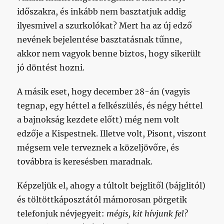
időszakra, és inkább nem basztatjuk addig
ilyesmivel a szurkolókat? Mert ha az új edző
nevének bejelentése basztatásnak tűnne,
akkor nem vagyok benne biztos, hogy sikerült
jó döntést hozni.
A másik eset, hogy december 28-án (vagyis
tegnap, egy héttel a felkészülés, és négy héttel
a bajnokság kezdete előtt) még nem volt
edzője a Kispestnek. Illetve volt, Pisont, viszont
mégsem vele terveznek a közeljövőre, és
továbbra is keresésben maradnak.
Képzeljük el, ahogy a túltolt bejglitől (bájglitól)
és töltöttkáposztától mámorosan pörgetik
telefonjuk névjegyeit:
mégis, kit hívjunk fel?