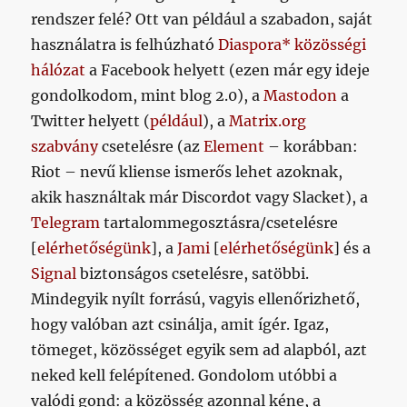
rendszer felé? Ott van például a szabadon, saját
használatra is felhúzható
Diaspora*
közösségi
hálózat
a Facebook helyett (ezen már egy ideje
gondolkodom, mint blog 2.0), a
Mastodon
a
Twitter helyett (
például
), a
Matrix.org
szabvány
csetelésre (az
Element
– korábban:
Riot – nevű kliense ismerős lehet azoknak,
akik használtak már Discordot vagy Slacket), a
Telegram
tartalommegosztásra/csetelésre
[
elérhetőségünk
], a
Jami
[
elérhetőségünk
] és a
Signal
biztonságos csetelésre, satöbbi.
Mindegyik nyílt forrású, vagyis ellenőrizhető,
hogy valóban azt csinálja, amit ígér. Igaz,
tömeget, közösséget egyik sem ad alapból, azt
neked kell felépítened. Gondolom utóbbi a
valódi gond: a közösség azonnal kéne, a