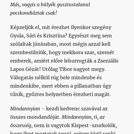
Más, vagyis a hülyék gusztustalanul
pocskondiáztak csak!
Képzeljük el, mit érezhet ilyenkor szegény
Gyula, Sári és Krisztina? Egyrészt meg sem
szólaltak júniusban, most mégis azzal kell
szembesülniük, hogy mekkora szar, szemét
emberek, amiért előre lehurrogták a Zseniális
Lapos Gézát! Utólag Tibor nagyot megy.
Válogatás nélkül rúg bele mindenbe és
mindenkibe, mert ebben a pillanatban úgy
tűnik, győztes helyzetben érezheti magát.
Mindannyian –
kezdi kedvenc szavával az
összes mondandóját.
Mindannyian, ti, az
összesség
, nem is vagytok Kispest-szurkolók,
hogy ilyet mertetek tenni,
rajtam kívül
senki