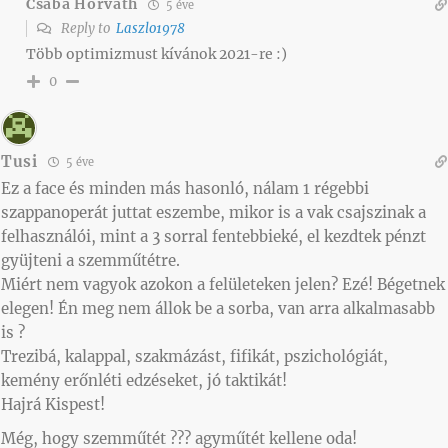
Csaba Horváth
5 éve
Reply to
Laszlo1978
Több optimizmust kívánok 2021-re :)
0
Tusi
5 éve
Ez a face és minden más hasonló, nálam 1 régebbi
szappanoperát juttat eszembe, mikor is a vak csajszinak a
felhasználói, mint a 3 sorral fentebbieké, el kezdtek pénzt
gyüjteni a szemműtétre.
Miért nem vagyok azokon a felületeken jelen? Ezé! Bégetnek
elegen! Én meg nem állok be a sorba, van arra alkalmasabb
is ?
Trezibá, kalappal, szakmázást, fifikát, pszichológiát,
kemény erőnléti edzéseket, jó taktikát!
Hajrá Kispest!
Még, hogy szemműtét ??? agyműtét kellene oda!