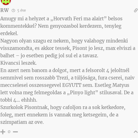
RW
5 éve
Amugy mi a helyzet a „Horvath Feri ma alairt” belsos
kommentekkel? Nem genyozasbol kerdezem, tenyleg
erdekel.
Nagyon olyan szagu ez nekem, hogy valahogy mindenki
visszamondta, es akkor tessek, Pisont jo lesz, max elviszi a
balhet – jo esetben pedig jol sul el a tavasz.
Kivancsi leszek.
En azert nem banom a dolgot, mert a felsorolt 4 jeloltnél
semmivel sem rosszabb Trezi, a túljósága, fura cserei, naiv
meccselesei osszessegevel EGYUTT sem. Esetleg Matyus
lett volna meg felmegoldas a „Pinyo light” stilusaval. De a
tobbi 4… ehhhh.
Szurkolok Pisontnak, hogy cafoljon ra a sok ketkedore,
foleg, mert ennekem is vannak meg ketsegeim, de a
szimpatiam az ove.
0