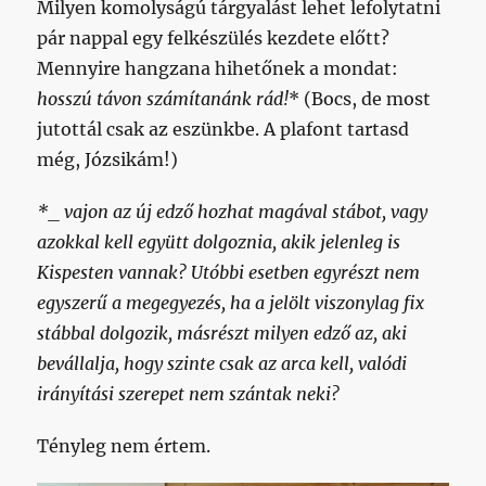
Milyen komolyságú tárgyalást lehet lefolytatni
pár nappal egy felkészülés kezdete előtt?
Mennyire hangzana hihetőnek a mondat:
hosszú távon számítanánk rád!
* (Bocs, de most
jutottál csak az eszünkbe. A plafont tartasd
még, Józsikám!)
*_ vajon az új edző hozhat magával stábot, vagy
azokkal kell együtt dolgoznia, akik jelenleg is
Kispesten vannak? Utóbbi esetben egyrészt nem
egyszerű a megegyezés, ha a jelölt viszonylag fix
stábbal dolgozik, másrészt milyen edző az, aki
bevállalja, hogy szinte csak az arca kell, valódi
irányítási szerepet nem szántak neki?
Tényleg nem értem.