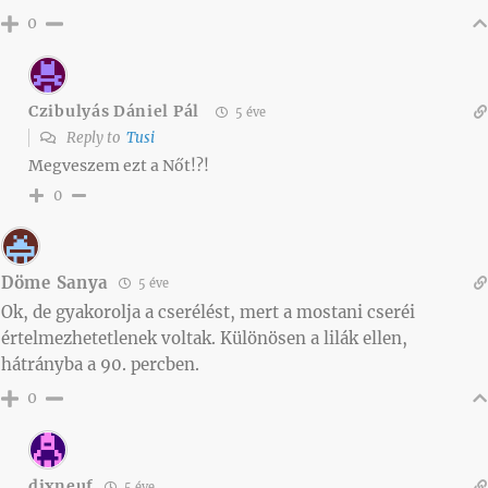
0
Czibulyás Dániel Pál
5 éve
Reply to
Tusi
Megveszem ezt a Nőt!?!
0
Döme Sanya
5 éve
Ok, de gyakorolja a cserélést, mert a mostani cseréi
értelmezhetetlenek voltak. Különösen a lilák ellen,
hátrányba a 90. percben.
0
dixneuf
5 éve