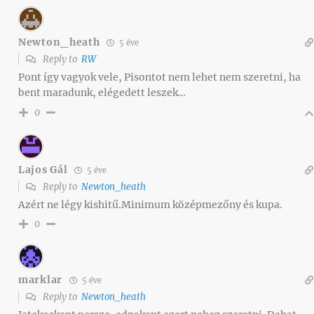
Newton_heath
5 éve
Reply to
RW
Pont így vagyok vele, Pisontot nem lehet nem szeretni, ha
bent maradunk, elégedett leszek…
0
Lajos Gál
5 éve
Reply to
Newton_heath
Azért ne légy kishitű.Minimum középmezőny és kupa.
0
marklar
5 éve
Reply to
Newton_heath