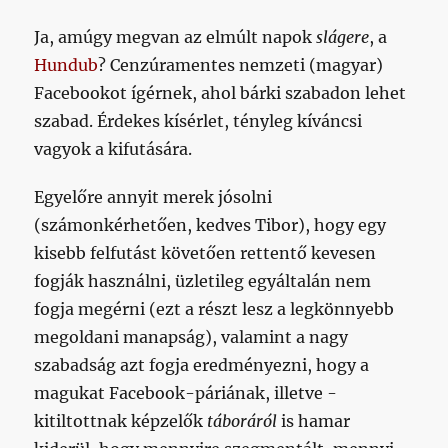
Ja, amúgy megvan az elmúlt napok
slágere
, a
Hundub
? Cenzúramentes nemzeti (magyar)
Facebookot ígérnek, ahol bárki szabadon lehet
szabad. Érdekes kísérlet, tényleg kíváncsi
vagyok a kifutására.
Egyelőre annyit merek jósolni
(számonkérhetően, kedves Tibor), hogy egy
kisebb felfutást követően rettentő kevesen
fogják használni, üzletileg egyáltalán nem
fogja megérni (ezt a részt lesz a legkönnyebb
megoldani manapság), valamint a nagy
szabadság azt fogja eredményezni, hogy a
magukat Facebook-páriának, illetve -
kitiltottnak képzelők
táboráról
is hamar