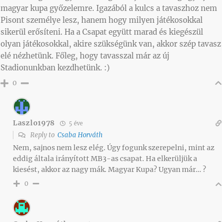
magyar kupa győzelemre. Igazából a kulcs a tavaszhoz nem
Pisont személye lesz, hanem hogy milyen játékosokkal
sikerül erősíteni. Ha a Csapat együtt marad és kiegészül
olyan játékosokkal, akire szükségünk van, akkor szép tavasz
elé nézhetünk. Főleg, hogy tavasszal már az új
Stadionunkban kezdhetünk. :)
0
Laszlo1978
5 éve
Reply to
Csaba Horváth
Nem, sajnos nem lesz elég. Úgy fogunk szerepelni, mint az
eddig általa irányított MB3-as csapat. Ha elkerüljük a
kiesést, akkor az nagy mák. Magyar Kupa? Ugyan már… ?
0