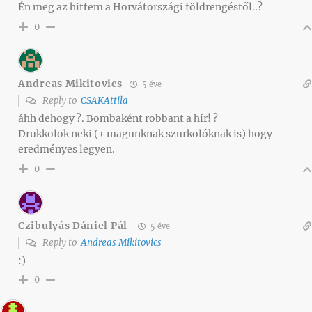
Én meg az hittem a Horvátországi földrengéstől..?
0
Andreas Mikitovics
5 éve
Reply to
CSAKAttila
áhh dehogy ?. Bombaként robbant a hír! ?
Drukkolok neki (+ magunknak szurkolóknak is) hogy
eredményes legyen.
0
Czibulyás Dániel Pál
5 éve
Reply to
Andreas Mikitovics
:)
0