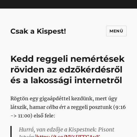
Mastodon
Csak a Kispest!
MENÜ
Kedd reggeli nemértések
röviden az edzőkérdésről
és a lakossági internetről
Rögtön egy gigaápdéttel kezdünk, mert úgy
látszik, hamar
célba ért
a reggeli posztunk (9:16
-> 11:00) első fele:
Hurrá, van edzője a Kispestnek: Pisont