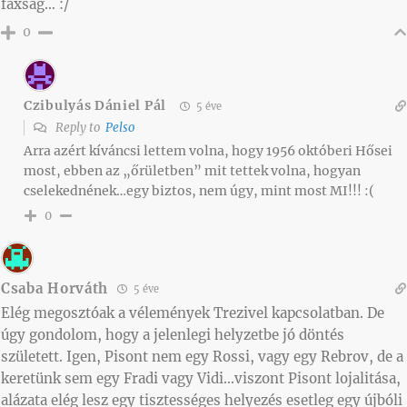
faxság… :/
0
Czibulyás Dániel Pál
5 éve
Reply to
Pelso
Arra azért kíváncsi lettem volna, hogy 1956 októberi Hősei
most, ebben az „őrületben” mit tettek volna, hogyan
cselekednének…egy biztos, nem úgy, mint most MI!!! :(
0
Csaba Horváth
5 éve
Elég megosztóak a vélemények Trezivel kapcsolatban. De
úgy gondolom, hogy a jelenlegi helyzetbe jó döntés
született. Igen, Pisont nem egy Rossi, vagy egy Rebrov, de a
keretünk sem egy Fradi vagy Vidi…viszont Pisont lojalitása,
alázata elég lesz egy tisztességes helyezés esetleg egy újbóli