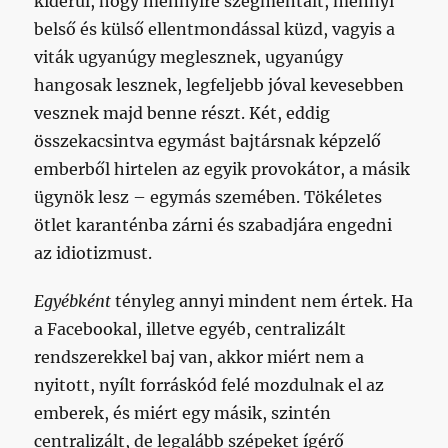
kiderül, hogy mennyire szegmentált, mennyi
belső és külső ellentmondással küzd, vagyis a
viták ugyanúgy meglesznek, ugyanúgy
hangosak lesznek, legfeljebb jóval kevesebben
vesznek majd benne részt. Két, eddig
összekacsintva egymást bajtársnak képzelő
emberből hirtelen az egyik provokátor, a másik
ügynök lesz – egymás szemében. Tökéletes
ötlet karanténba zárni és szabadjára engedni
az idiotizmust.
Egyébként
tényleg annyi mindent nem értek. Ha
a Facebookal, illetve egyéb, centralizált
rendszerekkel baj van, akkor miért nem a
nyitott, nyílt forráskód felé mozdulnak el az
emberek, és miért egy másik, szintén
centralizált, de legalább szépeket ígérő