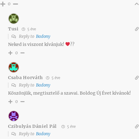
0
Tusi
5 éve
Reply to
Badony
Neked is viszont kívánjuk!
??
0
Csaba Horváth
5 éve
Reply to
Badony
Köszönjük, megtisztelő a szavai. Boldog Új Évet kívánok!
0
Czibulyás Dániel Pál
5 éve
Reply to
Badony