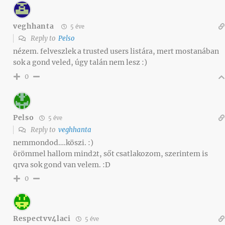
veghhanta
5 éve
Reply to
Pelso
nézem. felveszlek a trusted users listára, mert mostanában
sok a gond veled, úgy talán nem lesz :)
0
Pelso
5 éve
Reply to
veghhanta
nemmondod….köszi. :)
örömmel hallom mind2t, sőt csatlakozom, szerintem is
qrva sok gond van velem. :D
0
Respectvv4laci
5 éve