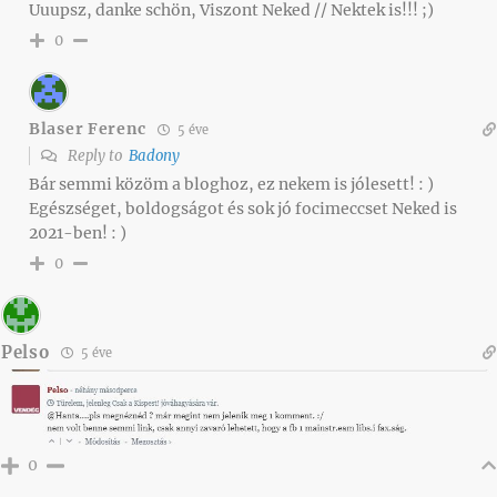
Uuupsz, danke schön, Viszont Neked // Nektek is!!! ;)
0
Blaser Ferenc
5 éve
Reply to
Badony
Bár semmi közöm a bloghoz, ez nekem is jólesett! : )
Egészséget, boldogságot és sok jó focimeccset Neked is
2021-ben! : )
0
Pelso
5 éve
0