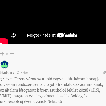
0
Badony
5 éve
54 éves Ferencváros szurkoló vagyok, kb. három hónapja
olvasom rendszeresen a blogot. Gratulálok az adminoknak,
az általam látogatott három szurkolói felület közül (Üllői,
VBKE) magasan ez a legszínvonalasabb. Boldog és
sikeresebb új évet kívánok Nektek!?